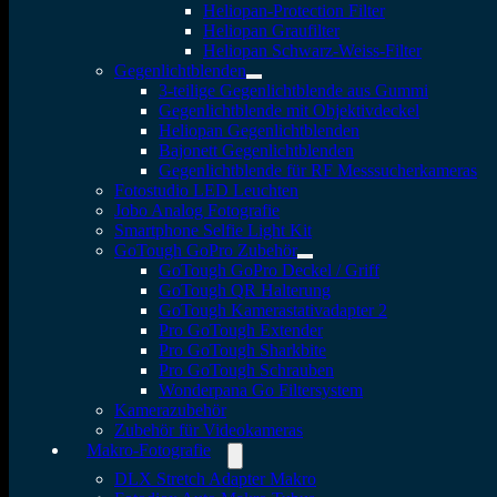
Heliopan-Protection Filter
Heliopan Graufilter
Heliopan Schwarz-Weiss-Filter
Gegenlichtblenden
3-teilige Gegenlichtblende aus Gummi
Gegenlichtblende mit Objektivdeckel
Heliopan Gegenlichtblenden
Bajonett Gegenlichtblenden
Gegenlichtblende für RF Messsucherkameras
Fotostudio LED Leuchten
Jobo Analog Fotografie
Smartphone Selfie Light Kit
GoTough GoPro Zubehör
GoTough GoPro Deckel / Griff
GoTough QR Halterung
GoTough Kamerastativadapter 2
Pro GoTough Extender
Pro GoTough Sharkbite
Pro GoTough Schrauben
Wonderpana Go Filtersystem
Kamerazubehör
Zubehör für Videokameras
Makro-Fotografie
DLX Stretch Adapter Makro