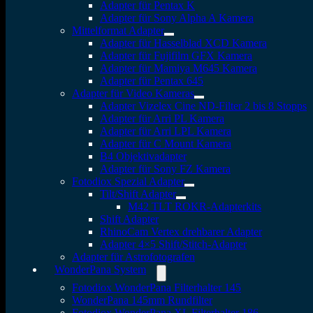
Adapter für Pentax K
Adapter für Sony Alpha A Kamera
Mittelformat Adapter
Adapter für Hasselblad XCD Kamera
Adapter für Fujifilm GFX Kamera
Adapter für Mamiya M645 Kamera
Adapter für Pentax 645
Adapter für Video Kameras
Adapter Vizelex Cine ND-Filter 2 bis 8 Stopps
Adapter für Arri PL Kamera
Adapter für Arri LPL Kamera
Adapter für C Mount Kamera
B4 Objektivadapter
Adapter für Sony FZ Kamera
Fotodiox Spezial Adapter
Tilt/Shift Adapter
M42 TLT ROKR-Adapterkits
Shift Adapter
RhinoCam Vertex drehbarer Adapter
Adapter 4×5 Shift/Stitch-Adapter
Adapter für Astrofotografen
WonderPana System
Fotodiox WonderPana Filterhalter 145
WonderPana 145mm Rundfilter
Fotodiox WonderPana XL Filterhalter 186