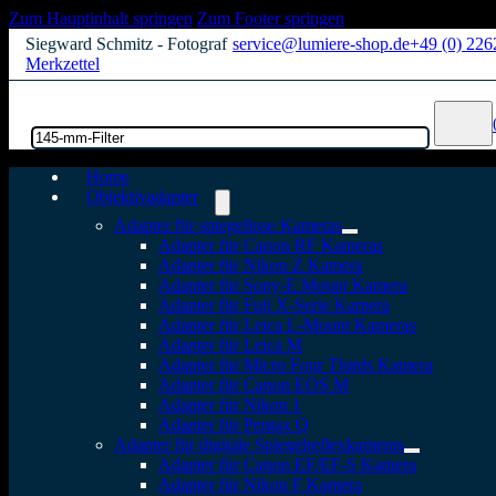
Zum Hauptinhalt springen
Zum Footer springen
Siegward Schmitz - Fotograf
service@lumiere-shop.de
+49 (0) 22
Merkzettel
Suchen
Home
Objektivadapter
Adapter für spiegellose Kameras
Adapter für Canon RF Kameras
Adapter für Nikon Z Kamera
Adapter für Sony-E Mount Kamera
Adapter für Fuji X-Serie Kamera
Adapter für Leica L-Mount Kameras
Adapter für Leica M
Adapter für Micro Four Thirds Kamera
Adapter für Canon EOS M
Adapter für Nikon 1
Adapter für Pentax Q
Adapter für digitale Spiegelreflexkameras
Adapter für Canon EF/EF-S Kamera
Adapter für Nikon F Kamera