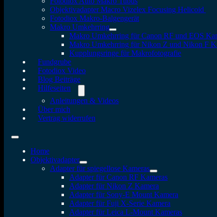
Fotodiox Auto Makro Tubus
Objektivadapter Macro Vizelex Focusing Helicoid
Fotodiox Makro-Balgengerät
Makro Umkehrring
Makro Umkehrring für Canon RF und EOS Ka
Makro Umkehrring für Nikon Z und Nikon F 
Kupplungsringe für Makrofotografie
Fundgrube
Fotodiox Video
Blog Beiträge
Hilfeseiten
Anleitungen & Videos
Über mich
Vertrag widerrufen
Home
Objektivadapter
Adapter für spiegellose Kameras
Adapter für Canon RF Kameras
Adapter für Nikon Z Kamera
Adapter für Sony-E Mount Kamera
Adapter für Fuji X-Serie Kamera
Adapter für Leica L-Mount Kameras