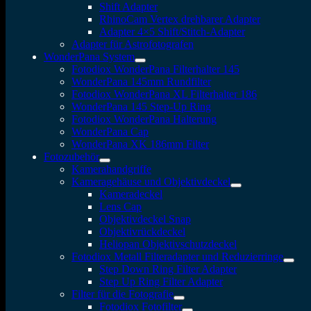
Shift Adapter
RhinoCam Vertex drehbarer Adapter
Adapter 4×5 Shift/Stitch-Adapter
Adapter für Astrofotografen
WonderPana System
Fotodiox WonderPana Filterhalter 145
WonderPana 145mm Rundfilter
Fotodiox WonderPana XL Filterhalter 186
WonderPana 145 Step-Up Ring
Fotodiox WonderPana Halterung
WonderPana Cap
WonderPana XK 186mm Filter
Fotozubehör
Kamerahandgriffe
Kameragehäuse und Objektivdeckel
Kameradeckel
Lens Cap
Objektivdeckel Snap
Objektivrückdeckel
Heliopan Objektivschutzdeckel
Fotodiox Metall Filteradapter und Reduzierringe
Step Down Ring Filter Adapter
Step Up Ring Filter Adapter
Filter für die Fotografie
Fotodiox Fotofilter