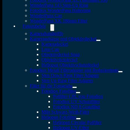
WonderPana 145 Step-Up Ring
Fotodiox WonderPana Halterung
WonderPana Cap
WonderPana XK 186mm Filter
Fotozubehör
Kamerahandgriffe
Kameragehäuse und Objektivdeckel
Kameradeckel
Lens Cap
Objektivdeckel Snap
Objektivrückdeckel
Heliopan Objektivschutzdeckel
Fotodiox Metall Filteradapter und Reduzierringe
Step Down Ring Filter Adapter
Step Up Ring Filter Adapter
Filter für die Fotografie
Fotodiox Fotofilter
Polfilter CPL von Fotodiox
Fotodiox UV Schutzfilter
Fotodiox ND 8 Graufilter
Milo Schwarz-Weiß-Filter
Heliopan Fotofilter
Heliopan Circular Polfilter
Heliopan UV-Filter