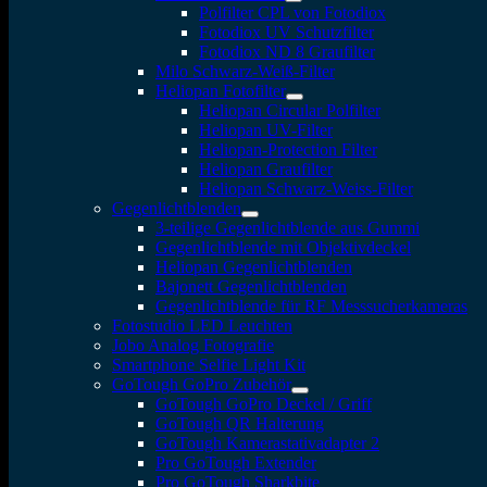
Polfilter CPL von Fotodiox
Fotodiox UV Schutzfilter
Fotodiox ND 8 Graufilter
Milo Schwarz-Weiß-Filter
Heliopan Fotofilter
Heliopan Circular Polfilter
Heliopan UV-Filter
Heliopan-Protection Filter
Heliopan Graufilter
Heliopan Schwarz-Weiss-Filter
Gegenlichtblenden
3-teilige Gegenlichtblende aus Gummi
Gegenlichtblende mit Objektivdeckel
Heliopan Gegenlichtblenden
Bajonett Gegenlichtblenden
Gegenlichtblende für RF Messsucherkameras
Fotostudio LED Leuchten
Jobo Analog Fotografie
Smartphone Selfie Light Kit
GoTough GoPro Zubehör
GoTough GoPro Deckel / Griff
GoTough QR Halterung
GoTough Kamerastativadapter 2
Pro GoTough Extender
Pro GoTough Sharkbite