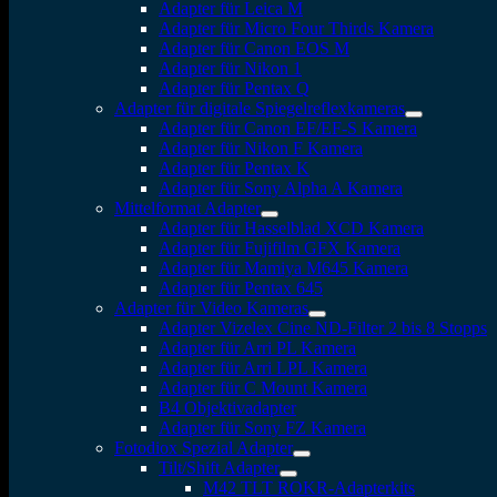
Adapter für Leica M
Adapter für Micro Four Thirds Kamera
Adapter für Canon EOS M
Adapter für Nikon 1
Adapter für Pentax Q
Adapter für digitale Spiegelreflexkameras
Adapter für Canon EF/EF-S Kamera
Adapter für Nikon F Kamera
Adapter für Pentax K
Adapter für Sony Alpha A Kamera
Mittelformat Adapter
Adapter für Hasselblad XCD Kamera
Adapter für Fujifilm GFX Kamera
Adapter für Mamiya M645 Kamera
Adapter für Pentax 645
Adapter für Video Kameras
Adapter Vizelex Cine ND-Filter 2 bis 8 Stopps
Adapter für Arri PL Kamera
Adapter für Arri LPL Kamera
Adapter für C Mount Kamera
B4 Objektivadapter
Adapter für Sony FZ Kamera
Fotodiox Spezial Adapter
Tilt/Shift Adapter
M42 TLT ROKR-Adapterkits