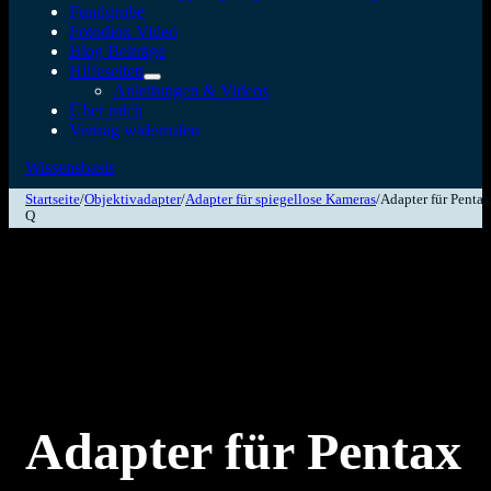
Fundgrube
Fotodiox Video
Blog Beiträge
Hilfeseiten
Anleitungen & Videos
Über mich
Vertrag widerrufen
Wissensbasis
Startseite
/
Objektivadapter
/
Adapter für spiegellose Kameras
/
Adapter für Pentax
Q
Adapter für Pentax