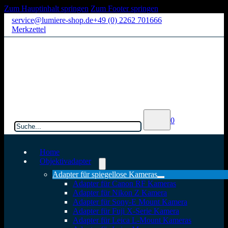
Zum Hauptinhalt springen
Zum Footer springen
service@lumiere-shop.de
+49 (0) 2262 701666
Merkzettel
Suchen
0
Home
Objektivadapter
Adapter für spiegellose Kameras
Adapter für Canon RF Kameras
Adapter für Nikon Z Kamera
Adapter für Sony-E Mount Kamera
Adapter für Fuji X-Serie Kamera
Adapter für Leica L-Mount Kameras