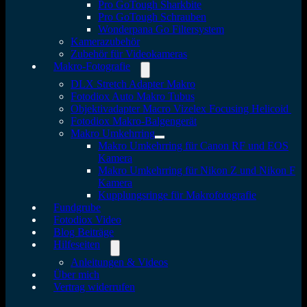
Pro GoTough Sharkbite
Pro GoTough Schrauben
Wonderpana Go Filtersystem
Kamerazubehör
Zubehör für Videokameras
Makro-Fotografie
DLX Stretch Adapter Makro
Fotodiox Auto Makro Tubus
Objektivadapter Macro Vizelex Focusing Helicoid
Fotodiox Makro-Balgengerät
Makro Umkehrring
Makro Umkehrring für Canon RF und EOS
Kamera
Makro Umkehrring für Nikon Z und Nikon F
Kamera
Kupplungsringe für Makrofotografie
Fundgrube
Fotodiox Video
Blog Beiträge
Hilfeseiten
Anleitungen & Videos
Über mich
Vertrag widerrufen