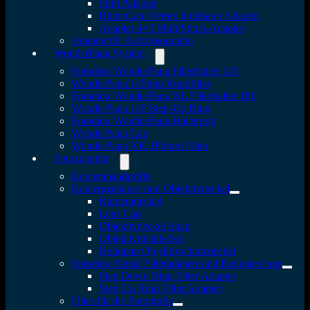
Shift Adapter
RhinoCam Vertex drehbarer Adapter
Adapter 4×5 Shift/Stitch-Adapter
Adapter für Astrofotografen
WonderPana System
Fotodiox WonderPana Filterhalter 145
WonderPana 145mm Rundfilter
Fotodiox WonderPana XL Filterhalter 186
WonderPana 145 Step-Up Ring
Fotodiox WonderPana Halterung
WonderPana Cap
WonderPana XK 186mm Filter
Fotozubehör
Kamerahandgriffe
Kameragehäuse und Objektivdeckel
Kameradeckel
Lens Cap
Objektivdeckel Snap
Objektivrückdeckel
Heliopan Objektivschutzdeckel
Fotodiox Metall Filteradapter und Reduzierringe
Step Down Ring Filter Adapter
Step Up Ring Filter Adapter
Filter für die Fotografie