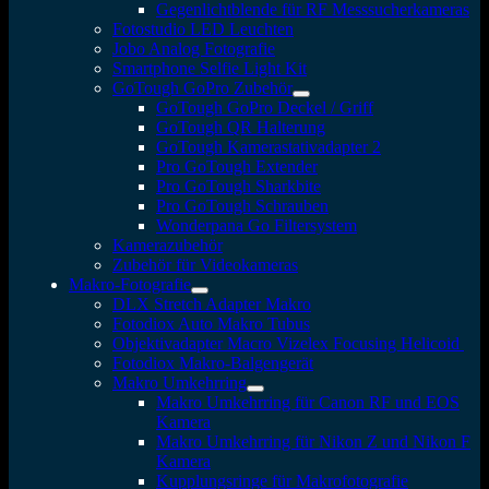
Gegenlichtblende für RF Messsucherkameras
Fotostudio LED Leuchten
Jobo Analog Fotografie
Smartphone Selfie Light Kit
GoTough GoPro Zubehör
GoTough GoPro Deckel / Griff
GoTough QR Halterung
GoTough Kamerastativadapter 2
Pro GoTough Extender
Pro GoTough Sharkbite
Pro GoTough Schrauben
Wonderpana Go Filtersystem
Kamerazubehör
Zubehör für Videokameras
Makro-Fotografie
DLX Stretch Adapter Makro
Fotodiox Auto Makro Tubus
Objektivadapter Macro Vizelex Focusing Helicoid
Fotodiox Makro-Balgengerät
Makro Umkehrring
Makro Umkehrring für Canon RF und EOS
Kamera
Makro Umkehrring für Nikon Z und Nikon F
Kamera
Kupplungsringe für Makrofotografie