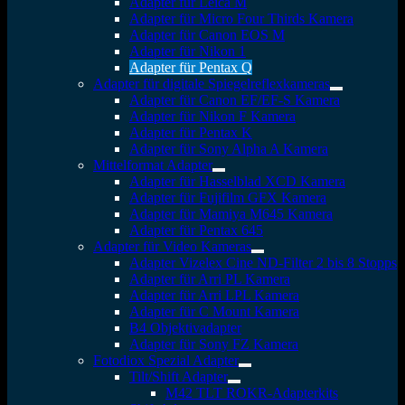
Adapter für Leica M
Adapter für Micro Four Thirds Kamera
Adapter für Canon EOS M
Adapter für Nikon 1
Adapter für Pentax Q
Adapter für digitale Spiegelreflexkameras
Adapter für Canon EF/EF-S Kamera
Adapter für Nikon F Kamera
Adapter für Pentax K
Adapter für Sony Alpha A Kamera
Mittelformat Adapter
Adapter für Hasselblad XCD Kamera
Adapter für Fujifilm GFX Kamera
Adapter für Mamiya M645 Kamera
Adapter für Pentax 645
Adapter für Video Kameras
Adapter Vizelex Cine ND-Filter 2 bis 8 Stopps
Adapter für Arri PL Kamera
Adapter für Arri LPL Kamera
Adapter für C Mount Kamera
B4 Objektivadapter
Adapter für Sony FZ Kamera
Fotodiox Spezial Adapter
Tilt/Shift Adapter
M42 TLT ROKR-Adapterkits