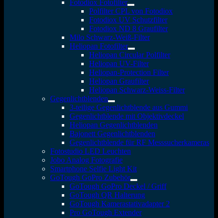
Fotodiox Fotofilter
Polfilter CPL von Fotodiox
Fotodiox UV Schutzfilter
Fotodiox ND 8 Graufilter
Milo Schwarz-Weiß-Filter
Heliopan Fotofilter
Heliopan Circular Polfilter
Heliopan UV-Filter
Heliopan-Protection Filter
Heliopan Graufilter
Heliopan Schwarz-Weiss-Filter
Gegenlichtblenden
3-teilige Gegenlichtblende aus Gummi
Gegenlichtblende mit Objektivdeckel
Heliopan Gegenlichtblenden
Bajonett Gegenlichtblenden
Gegenlichtblende für RF Messsucherkameras
Fotostudio LED Leuchten
Jobo Analog Fotografie
Smartphone Selfie Light Kit
GoTough GoPro Zubehör
GoTough GoPro Deckel / Griff
GoTough QR Halterung
GoTough Kamerastativadapter 2
Pro GoTough Extender