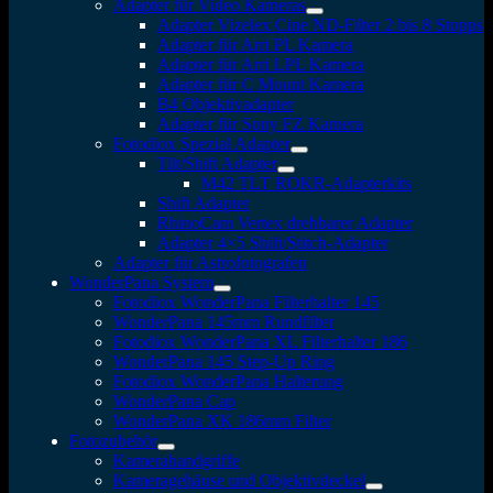
Adapter für Video Kameras
Adapter Vizelex Cine ND-Filter 2 bis 8 Stopps
Adapter für Arri PL Kamera
Adapter für Arri LPL Kamera
Adapter für C Mount Kamera
B4 Objektivadapter
Adapter für Sony FZ Kamera
Fotodiox Spezial Adapter
Tilt/Shift Adapter
M42 TLT ROKR-Adapterkits
Shift Adapter
RhinoCam Vertex drehbarer Adapter
Adapter 4×5 Shift/Stitch-Adapter
Adapter für Astrofotografen
WonderPana System
Fotodiox WonderPana Filterhalter 145
WonderPana 145mm Rundfilter
Fotodiox WonderPana XL Filterhalter 186
WonderPana 145 Step-Up Ring
Fotodiox WonderPana Halterung
WonderPana Cap
WonderPana XK 186mm Filter
Fotozubehör
Kamerahandgriffe
Kameragehäuse und Objektivdeckel