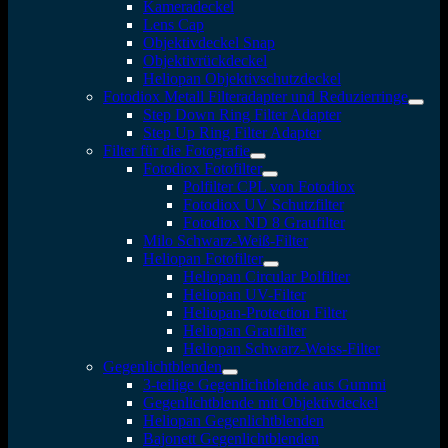
Kameradeckel
Lens Cap
Objektivdeckel Snap
Objektivrückdeckel
Heliopan Objektivschutzdeckel
Fotodiox Metall Filteradapter und Reduzierringe
Step Down Ring Filter Adapter
Step Up Ring Filter Adapter
Filter für die Fotografie
Fotodiox Fotofilter
Polfilter CPL von Fotodiox
Fotodiox UV Schutzfilter
Fotodiox ND 8 Graufilter
Milo Schwarz-Weiß-Filter
Heliopan Fotofilter
Heliopan Circular Polfilter
Heliopan UV-Filter
Heliopan-Protection Filter
Heliopan Graufilter
Heliopan Schwarz-Weiss-Filter
Gegenlichtblenden
3-teilige Gegenlichtblende aus Gummi
Gegenlichtblende mit Objektivdeckel
Heliopan Gegenlichtblenden
Bajonett Gegenlichtblenden