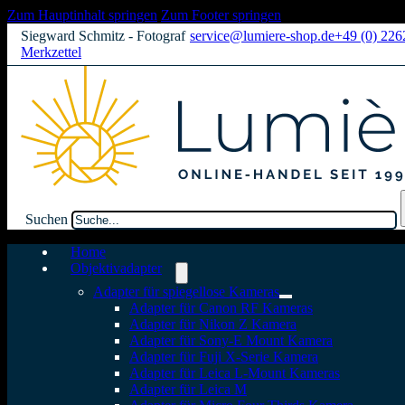
Zum Hauptinhalt springen
Zum Footer springen
Siegward Schmitz - Fotograf
service@lumiere-shop.de
+49 (0) 22
Merkzettel
Suchen
Home
Objektivadapter
Adapter für spiegellose Kameras
Adapter für Canon RF Kameras
Adapter für Nikon Z Kamera
Adapter für Sony-E Mount Kamera
Adapter für Fuji X-Serie Kamera
Adapter für Leica L-Mount Kameras
Adapter für Leica M