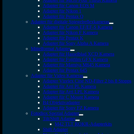
Adapter für Micro Four Thirds Kamera
Adapter für Canon EOS M
Adapter für Nikon 1
Adapter für Pentax Q
Adapter für digitale Spiegelreflexkameras
Adapter für Canon EF/EF-S Kamera
Adapter für Nikon F Kamera
Adapter für Pentax K
Adapter für Sony Alpha A Kamera
Mittelformat Adapter
Adapter für Hasselblad XCD Kamera
Adapter für Fujifilm GFX Kamera
Adapter für Mamiya M645 Kamera
Adapter für Pentax 645
Adapter für Video Kameras
Adapter Vizelex Cine ND-Filter 2 bis 8 Stopps
Adapter für Arri PL Kamera
Adapter für Arri LPL Kamera
Adapter für C Mount Kamera
B4 Objektivadapter
Adapter für Sony FZ Kamera
Fotodiox Spezial Adapter
Tilt/Shift Adapter
M42 TLT ROKR-Adapterkits
Shift Adapter