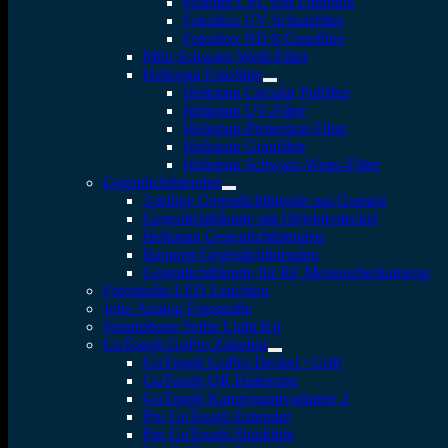
Polfilter CPL von Fotodiox
Fotodiox UV Schutzfilter
Fotodiox ND 8 Graufilter
Milo Schwarz-Weiß-Filter
Heliopan Fotofilter
Heliopan Circular Polfilter
Heliopan UV-Filter
Heliopan-Protection Filter
Heliopan Graufilter
Heliopan Schwarz-Weiss-Filter
Gegenlichtblenden
3-teilige Gegenlichtblende aus Gummi
Gegenlichtblende mit Objektivdeckel
Heliopan Gegenlichtblenden
Bajonett Gegenlichtblenden
Gegenlichtblende für RF Messsucherkameras
Fotostudio LED Leuchten
Jobo Analog Fotografie
Smartphone Selfie Light Kit
GoTough GoPro Zubehör
GoTough GoPro Deckel / Griff
GoTough QR Halterung
GoTough Kamerastativadapter 2
Pro GoTough Extender
Pro GoTough Sharkbite