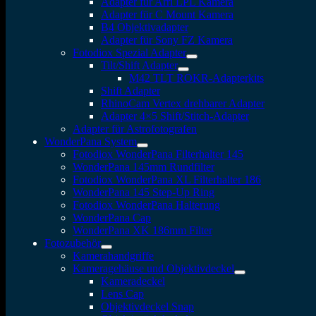
Adapter für Arri LPL Kamera
Adapter für C Mount Kamera
B4 Objektivadapter
Adapter für Sony FZ Kamera
Fotodiox Spezial Adapter
Tilt/Shift Adapter
M42 TLT ROKR-Adapterkits
Shift Adapter
RhinoCam Vertex drehbarer Adapter
Adapter 4×5 Shift/Stitch-Adapter
Adapter für Astrofotografen
WonderPana System
Fotodiox WonderPana Filterhalter 145
WonderPana 145mm Rundfilter
Fotodiox WonderPana XL Filterhalter 186
WonderPana 145 Step-Up Ring
Fotodiox WonderPana Halterung
WonderPana Cap
WonderPana XK 186mm Filter
Fotozubehör
Kamerahandgriffe
Kameragehäuse und Objektivdeckel
Kameradeckel
Lens Cap
Objektivdeckel Snap