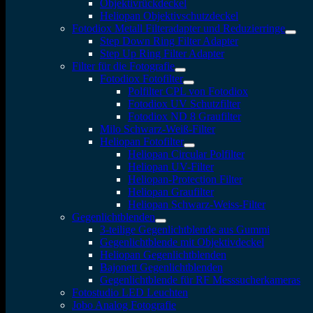
Objektivrückdeckel
Heliopan Objektivschutzdeckel
Fotodiox Metall Filteradapter und Reduzierringe
Step Down Ring Filter Adapter
Step Up Ring Filter Adapter
Filter für die Fotografie
Fotodiox Fotofilter
Polfilter CPL von Fotodiox
Fotodiox UV Schutzfilter
Fotodiox ND 8 Graufilter
Milo Schwarz-Weiß-Filter
Heliopan Fotofilter
Heliopan Circular Polfilter
Heliopan UV-Filter
Heliopan-Protection Filter
Heliopan Graufilter
Heliopan Schwarz-Weiss-Filter
Gegenlichtblenden
3-teilige Gegenlichtblende aus Gummi
Gegenlichtblende mit Objektivdeckel
Heliopan Gegenlichtblenden
Bajonett Gegenlichtblenden
Gegenlichtblende für RF Messsucherkameras
Fotostudio LED Leuchten
Jobo Analog Fotografie