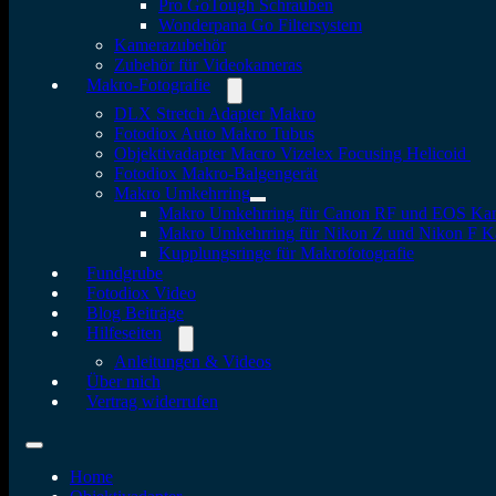
Pro GoTough Schrauben
Wonderpana Go Filtersystem
Kamerazubehör
Zubehör für Videokameras
Makro-Fotografie
DLX Stretch Adapter Makro
Fotodiox Auto Makro Tubus
Objektivadapter Macro Vizelex Focusing Helicoid
Fotodiox Makro-Balgengerät
Makro Umkehrring
Makro Umkehrring für Canon RF und EOS Ka
Makro Umkehrring für Nikon Z und Nikon F 
Kupplungsringe für Makrofotografie
Fundgrube
Fotodiox Video
Blog Beiträge
Hilfeseiten
Anleitungen & Videos
Über mich
Vertrag widerrufen
Home