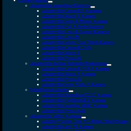
Objektivadapter
Adapter für spiegellose Kameras
Adapter für Canon RF Kameras
Adapter für Nikon Z Kamera
Adapter für Sony-E Mount Kamera
Adapter für Fuji X-Serie Kamera
Adapter für Leica L-Mount Kameras
Adapter für Leica M
Adapter für Micro Four Thirds Kamera
Adapter für Canon EOS M
Adapter für Nikon 1
Adapter für Pentax Q
Adapter für digitale Spiegelreflexkameras
Adapter für Canon EF/EF-S Kamera
Adapter für Nikon F Kamera
Adapter für Pentax K
Adapter für Sony Alpha A Kamera
Mittelformat Adapter
Adapter für Hasselblad XCD Kamera
Adapter für Fujifilm GFX Kamera
Adapter für Mamiya M645 Kamera
Adapter für Pentax 645
Adapter für Video Kameras
Adapter Vizelex Cine ND-Filter 2 bis 8 Stopps
Adapter für Arri PL Kamera