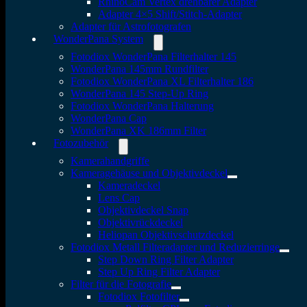
RhinoCam Vertex drehbarer Adapter
Adapter 4×5 Shift/Stitch-Adapter
Adapter für Astrofotografen
WonderPana System
Fotodiox WonderPana Filterhalter 145
WonderPana 145mm Rundfilter
Fotodiox WonderPana XL Filterhalter 186
WonderPana 145 Step-Up Ring
Fotodiox WonderPana Halterung
WonderPana Cap
WonderPana XK 186mm Filter
Fotozubehör
Kamerahandgriffe
Kameragehäuse und Objektivdeckel
Kameradeckel
Lens Cap
Objektivdeckel Snap
Objektivrückdeckel
Heliopan Objektivschutzdeckel
Fotodiox Metall Filteradapter und Reduzierringe
Step Down Ring Filter Adapter
Step Up Ring Filter Adapter
Filter für die Fotografie
Fotodiox Fotofilter