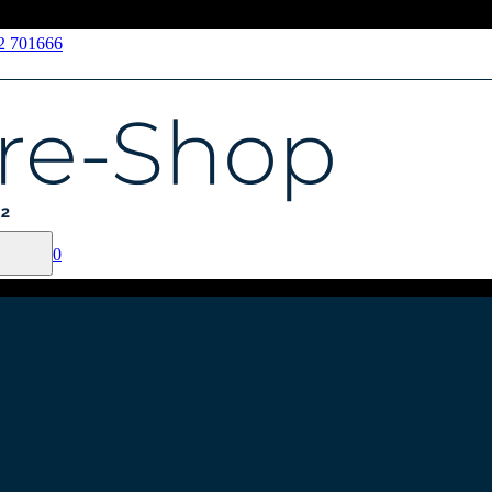
62 701666
0