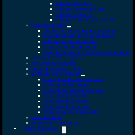
Heliopan UV-Filter
Heliopan-Protection Filter
Heliopan Graufilter
Heliopan Schwarz-Weiss-Filter
Gegenlichtblenden
3-teilige Gegenlichtblende aus Gummi
Gegenlichtblende mit Objektivdeckel
Heliopan Gegenlichtblenden
Bajonett Gegenlichtblenden
Gegenlichtblende für RF Messsucherkameras
Fotostudio LED Leuchten
Jobo Analog Fotografie
Smartphone Selfie Light Kit
GoTough GoPro Zubehör
GoTough GoPro Deckel / Griff
GoTough QR Halterung
GoTough Kamerastativadapter 2
Pro GoTough Extender
Pro GoTough Sharkbite
Pro GoTough Schrauben
Wonderpana Go Filtersystem
Kamerazubehör
Zubehör für Videokameras
Makro-Fotografie