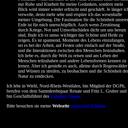
nur Ruhe und Klarheit für meine Gedanken, sondern mein
Blick wird immer wieder erfrischt und geschärft. Je länger ic
verweile, desto mehr sehe und erspüre ich das wesenhafte
meiner Umgebung. Die Faszination für die Schönheit unsere
Erde ist für mich unerschöpflich. Auch wenn Zerstörung
durch Kriege, Not und Umweltschäden dicht um uns herum
sind, finde ich es umso wichtiger das Schöne und Heile zu
zeigen. Es ist spannend, Momente des Lebens einzufangen,
sei es bei der Arbeit, auf Festen oder einfach auf der Straße,
und die Interaktionen zwischen den Menschen festzuhalten.
Ich liebe es, durch die Welt zu reisen und am Leben der
Menschen teilzuhaben und andere Lebensformen kennen zu
lernen. Aber ich genieße es auch, alleine durch Regenwälder
und Wüsten zu streifen, zu beobachten und die Schönheit de
Natur zu entdecken.
Ich lebe in Wiehl, Nord-Rhein-Westfalen, bin Mitglied der DGPh,
berufen von dem Sammlerehepaar Renate und Fritz L. Gruber und
bin Geschäftsführer des
Lumiere-Shops.
Bitte besuchen sie meine
Webseite
Siegward Schmitz