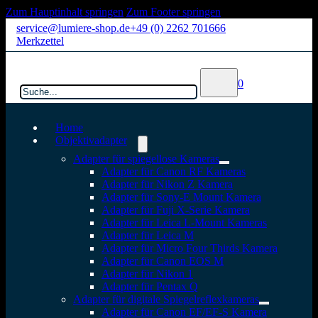
Zum Hauptinhalt springen
Zum Footer springen
service@lumiere-shop.de
+49 (0) 2262 701666
Merkzettel
Suchen
0
Home
Objektivadapter
Adapter für spiegellose Kameras
Adapter für Canon RF Kameras
Adapter für Nikon Z Kamera
Adapter für Sony-E Mount Kamera
Adapter für Fuji X-Serie Kamera
Adapter für Leica L-Mount Kameras
Adapter für Leica M
Adapter für Micro Four Thirds Kamera
Adapter für Canon EOS M
Adapter für Nikon 1
Adapter für Pentax Q
Adapter für digitale Spiegelreflexkameras
Adapter für Canon EF/EF-S Kamera