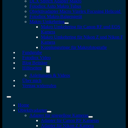
DLX Stretch Adapter Makro
Fotodiox Auto Makro Tubus
Objektivadapter Macro Vizelex Focusing Helicoid
Fotodiox Makro-Balgengerät
Makro Umkehrring
Makro Umkehrring für Canon RF und EOS
Kamera
Makro Umkehrring für Nikon Z und Nikon F
Kamera
Kupplungsringe für Makrofotografie
Fundgrube
Fotodiox Video
Blog Beiträge
Hilfeseiten
Anleitungen & Videos
Über mich
Vertrag widerrufen
Home
Objektivadapter
Adapter für spiegellose Kameras
Adapter für Canon RF Kameras
Adapter für Nikon Z Kamera