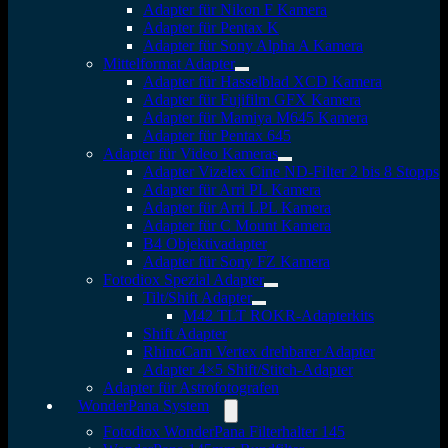
Adapter für Nikon F Kamera
Adapter für Pentax K
Adapter für Sony Alpha A Kamera
Mittelformat Adapter
Adapter für Hasselblad XCD Kamera
Adapter für Fujifilm GFX Kamera
Adapter für Mamiya M645 Kamera
Adapter für Pentax 645
Adapter für Video Kameras
Adapter Vizelex Cine ND-Filter 2 bis 8 Stopps
Adapter für Arri PL Kamera
Adapter für Arri LPL Kamera
Adapter für C Mount Kamera
B4 Objektivadapter
Adapter für Sony FZ Kamera
Fotodiox Spezial Adapter
Tilt/Shift Adapter
M42 TLT ROKR-Adapterkits
Shift Adapter
RhinoCam Vertex drehbarer Adapter
Adapter 4×5 Shift/Stitch-Adapter
Adapter für Astrofotografen
WonderPana System
Fotodiox WonderPana Filterhalter 145