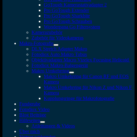
GoTough Kamerastativadapter 2
Pro GoTough Extender
Pro GoTough Sharkbite
Pro GoTough Schrauben
Wonderpana Go Filtersystem
Kamerazubehör
Zubehör für Videokameras
Makro-Fotografie
DLX Stretch Adapter Makro
Fotodiox Auto Makro Tubus
Objektivadapter Macro Vizelex Focusing Helicoid
Fotodiox Makro-Balgengerät
Makro Umkehrring
Makro Umkehrring für Canon RF und EOS
Kamera
Makro Umkehrring für Nikon Z und Nikon F
Kamera
Kupplungsringe für Makrofotografie
Fundgrube
Fotodiox Video
Blog Beiträge
Hilfeseiten
Anleitungen & Videos
Über mich
Vertrag widerrufen