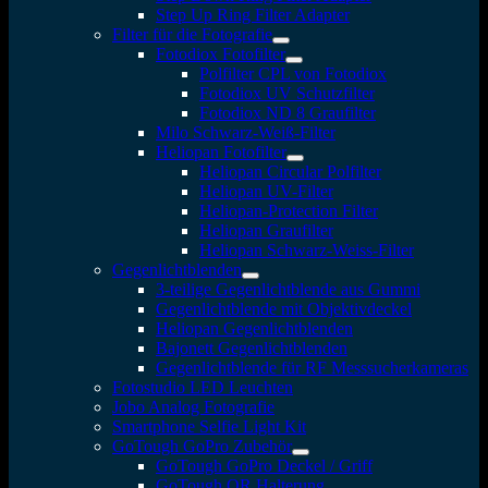
Step Up Ring Filter Adapter
Filter für die Fotografie
Fotodiox Fotofilter
Polfilter CPL von Fotodiox
Fotodiox UV Schutzfilter
Fotodiox ND 8 Graufilter
Milo Schwarz-Weiß-Filter
Heliopan Fotofilter
Heliopan Circular Polfilter
Heliopan UV-Filter
Heliopan-Protection Filter
Heliopan Graufilter
Heliopan Schwarz-Weiss-Filter
Gegenlichtblenden
3-teilige Gegenlichtblende aus Gummi
Gegenlichtblende mit Objektivdeckel
Heliopan Gegenlichtblenden
Bajonett Gegenlichtblenden
Gegenlichtblende für RF Messsucherkameras
Fotostudio LED Leuchten
Jobo Analog Fotografie
Smartphone Selfie Light Kit
GoTough GoPro Zubehör
GoTough GoPro Deckel / Griff
GoTough QR Halterung