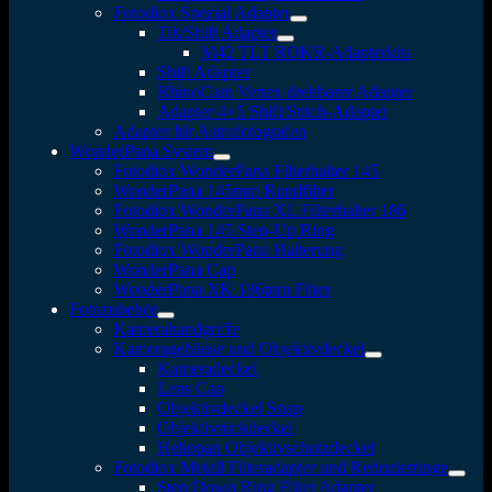
Fotodiox Spezial Adapter
Tilt/Shift Adapter
M42 TLT ROKR-Adapterkits
Shift Adapter
RhinoCam Vertex drehbarer Adapter
Adapter 4×5 Shift/Stitch-Adapter
Adapter für Astrofotografen
WonderPana System
Fotodiox WonderPana Filterhalter 145
WonderPana 145mm Rundfilter
Fotodiox WonderPana XL Filterhalter 186
WonderPana 145 Step-Up Ring
Fotodiox WonderPana Halterung
WonderPana Cap
WonderPana XK 186mm Filter
Fotozubehör
Kamerahandgriffe
Kameragehäuse und Objektivdeckel
Kameradeckel
Lens Cap
Objektivdeckel Snap
Objektivrückdeckel
Heliopan Objektivschutzdeckel
Fotodiox Metall Filteradapter und Reduzierringe
Step Down Ring Filter Adapter