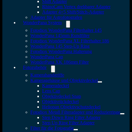
Shift Adapter
RhinoCam Vertex drehbarer Adapter
Adapter 4×5 Shift/Stitch-Adapter
Adapter für Astrofotografen
WonderPana System
Fotodiox WonderPana Filterhalter 145
WonderPana 145mm Rundfilter
Fotodiox WonderPana XL Filterhalter 186
WonderPana 145 Step-Up Ring
Fotodiox WonderPana Halterung
WonderPana Cap
WonderPana XK 186mm Filter
Fotozubehör
Kamerahandgriffe
Kameragehäuse und Objektivdeckel
Kameradeckel
Lens Cap
Objektivdeckel Snap
Objektivrückdeckel
Heliopan Objektivschutzdeckel
Fotodiox Metall Filteradapter und Reduzierringe
Step Down Ring Filter Adapter
Step Up Ring Filter Adapter
Filter für die Fotografie