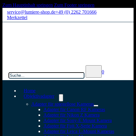
Zum Hauptinhalt springen
Zum Footer springen
service@lumiere-shop.de
+49 (0) 2262 701666
Merkzettel
Suchen
0
Home
Objektivadapter
Adapter für spiegellose Kameras
Adapter für Canon RF Kameras
Adapter für Nikon Z Kamera
Adapter für Sony-E Mount Kamera
Adapter für Fuji X-Serie Kamera
Adapter für Leica L-Mount Kameras