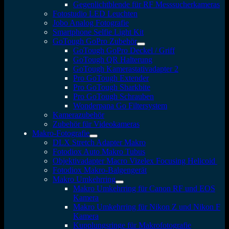
Gegenlichtblende für RF Messsucherkameras
Fotostudio LED Leuchten
Jobo Analog Fotografie
Smartphone Selfie Light Kit
GoTough GoPro Zubehör
GoTough GoPro Deckel / Griff
GoTough QR Halterung
GoTough Kamerastativadapter 2
Pro GoTough Extender
Pro GoTough Sharkbite
Pro GoTough Schrauben
Wonderpana Go Filtersystem
Kamerazubehör
Zubehör für Videokameras
Makro-Fotografie
DLX Stretch Adapter Makro
Fotodiox Auto Makro Tubus
Objektivadapter Macro Vizelex Focusing Helicoid
Fotodiox Makro-Balgengerät
Makro Umkehrring
Makro Umkehrring für Canon RF und EOS
Kamera
Makro Umkehrring für Nikon Z und Nikon F
Kamera
Kupplungsringe für Makrofotografie