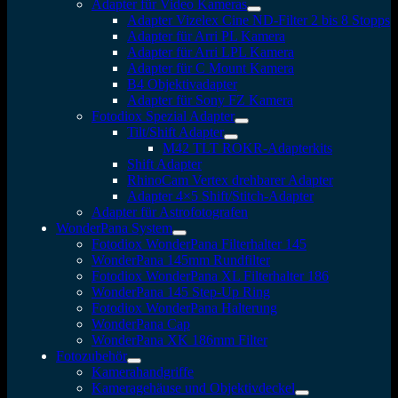
Adapter für Video Kameras
Adapter Vizelex Cine ND-Filter 2 bis 8 Stopps
Adapter für Arri PL Kamera
Adapter für Arri LPL Kamera
Adapter für C Mount Kamera
B4 Objektivadapter
Adapter für Sony FZ Kamera
Fotodiox Spezial Adapter
Tilt/Shift Adapter
M42 TLT ROKR-Adapterkits
Shift Adapter
RhinoCam Vertex drehbarer Adapter
Adapter 4×5 Shift/Stitch-Adapter
Adapter für Astrofotografen
WonderPana System
Fotodiox WonderPana Filterhalter 145
WonderPana 145mm Rundfilter
Fotodiox WonderPana XL Filterhalter 186
WonderPana 145 Step-Up Ring
Fotodiox WonderPana Halterung
WonderPana Cap
WonderPana XK 186mm Filter
Fotozubehör
Kamerahandgriffe
Kameragehäuse und Objektivdeckel