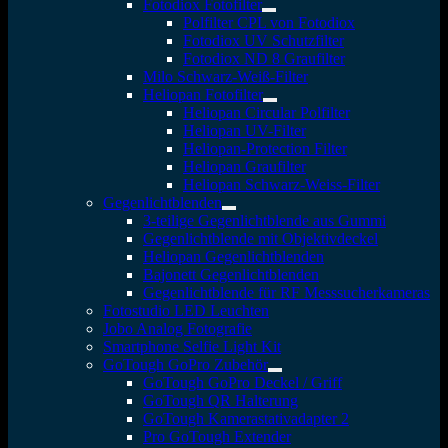
Fotodiox Fotofilter
Polfilter CPL von Fotodiox
Fotodiox UV Schutzfilter
Fotodiox ND 8 Graufilter
Milo Schwarz-Weiß-Filter
Heliopan Fotofilter
Heliopan Circular Polfilter
Heliopan UV-Filter
Heliopan-Protection Filter
Heliopan Graufilter
Heliopan Schwarz-Weiss-Filter
Gegenlichtblenden
3-teilige Gegenlichtblende aus Gummi
Gegenlichtblende mit Objektivdeckel
Heliopan Gegenlichtblenden
Bajonett Gegenlichtblenden
Gegenlichtblende für RF Messsucherkameras
Fotostudio LED Leuchten
Jobo Analog Fotografie
Smartphone Selfie Light Kit
GoTough GoPro Zubehör
GoTough GoPro Deckel / Griff
GoTough QR Halterung
GoTough Kamerastativadapter 2
Pro GoTough Extender