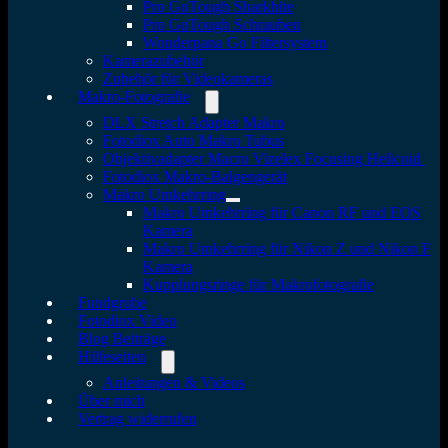
Pro GoTough Sharkbite
Pro GoTough Schrauben
Wonderpana Go Filtersystem
Kamerazubehör
Zubehör für Videokameras
Makro-Fotografie
DLX Stretch Adapter Makro
Fotodiox Auto Makro Tubus
Objektivadapter Macro Vizelex Focusing Helicoid
Fotodiox Makro-Balgengerät
Makro Umkehrring
Makro Umkehrring für Canon RF und EOS
Kamera
Makro Umkehrring für Nikon Z und Nikon F
Kamera
Kupplungsringe für Makrofotografie
Fundgrube
Fotodiox Video
Blog Beiträge
Hilfeseiten
Anleitungen & Videos
Über mich
Vertrag widerrufen