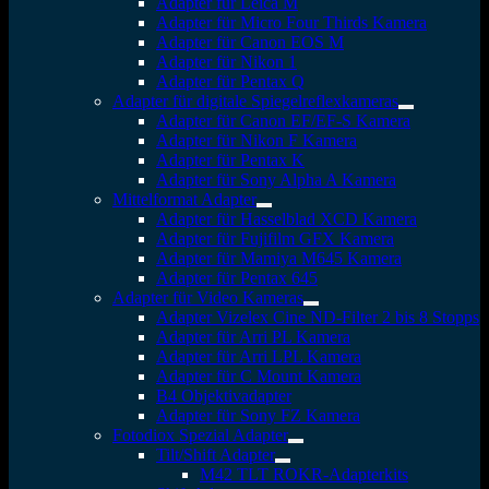
Adapter für Leica M
Adapter für Micro Four Thirds Kamera
Adapter für Canon EOS M
Adapter für Nikon 1
Adapter für Pentax Q
Adapter für digitale Spiegelreflexkameras
Adapter für Canon EF/EF-S Kamera
Adapter für Nikon F Kamera
Adapter für Pentax K
Adapter für Sony Alpha A Kamera
Mittelformat Adapter
Adapter für Hasselblad XCD Kamera
Adapter für Fujifilm GFX Kamera
Adapter für Mamiya M645 Kamera
Adapter für Pentax 645
Adapter für Video Kameras
Adapter Vizelex Cine ND-Filter 2 bis 8 Stopps
Adapter für Arri PL Kamera
Adapter für Arri LPL Kamera
Adapter für C Mount Kamera
B4 Objektivadapter
Adapter für Sony FZ Kamera
Fotodiox Spezial Adapter
Tilt/Shift Adapter
M42 TLT ROKR-Adapterkits