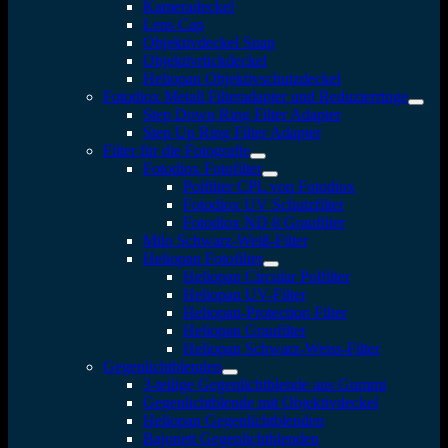
Kameradeckel
Lens Cap
Objektivdeckel Snap
Objektivrückdeckel
Heliopan Objektivschutzdeckel
Fotodiox Metall Filteradapter und Reduzierringe
Step Down Ring Filter Adapter
Step Up Ring Filter Adapter
Filter für die Fotografie
Fotodiox Fotofilter
Polfilter CPL von Fotodiox
Fotodiox UV Schutzfilter
Fotodiox ND 8 Graufilter
Milo Schwarz-Weiß-Filter
Heliopan Fotofilter
Heliopan Circular Polfilter
Heliopan UV-Filter
Heliopan-Protection Filter
Heliopan Graufilter
Heliopan Schwarz-Weiss-Filter
Gegenlichtblenden
3-teilige Gegenlichtblende aus Gummi
Gegenlichtblende mit Objektivdeckel
Heliopan Gegenlichtblenden
Bajonett Gegenlichtblenden