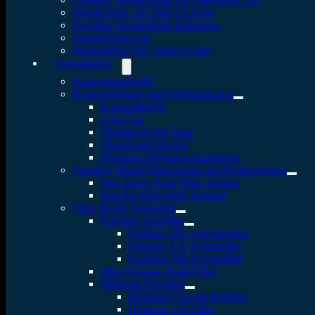
WonderPana 145 Step-Up Ring
Fotodiox WonderPana Halterung
WonderPana Cap
WonderPana XK 186mm Filter
Fotozubehör
Kamerahandgriffe
Kameragehäuse und Objektivdeckel
Kameradeckel
Lens Cap
Objektivdeckel Snap
Objektivrückdeckel
Heliopan Objektivschutzdeckel
Fotodiox Metall Filteradapter und Reduzierringe
Step Down Ring Filter Adapter
Step Up Ring Filter Adapter
Filter für die Fotografie
Fotodiox Fotofilter
Polfilter CPL von Fotodiox
Fotodiox UV Schutzfilter
Fotodiox ND 8 Graufilter
Milo Schwarz-Weiß-Filter
Heliopan Fotofilter
Heliopan Circular Polfilter
Heliopan UV-Filter