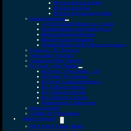
Heliopan-Protection Filter
Heliopan Graufilter
Heliopan Schwarz-Weiss-Filter
Gegenlichtblenden
3-teilige Gegenlichtblende aus Gummi
Gegenlichtblende mit Objektivdeckel
Heliopan Gegenlichtblenden
Bajonett Gegenlichtblenden
Gegenlichtblende für RF Messsucherkameras
Fotostudio LED Leuchten
Jobo Analog Fotografie
Smartphone Selfie Light Kit
GoTough GoPro Zubehör
GoTough GoPro Deckel / Griff
GoTough QR Halterung
GoTough Kamerastativadapter 2
Pro GoTough Extender
Pro GoTough Sharkbite
Pro GoTough Schrauben
Wonderpana Go Filtersystem
Kamerazubehör
Zubehör für Videokameras
Makro-Fotografie
DLX Stretch Adapter Makro