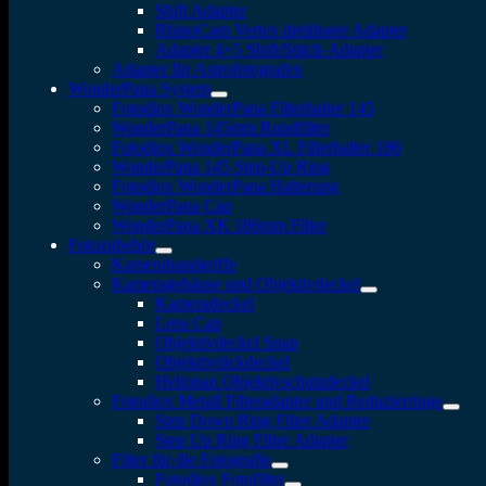
Shift Adapter
RhinoCam Vertex drehbarer Adapter
Adapter 4×5 Shift/Stitch-Adapter
Adapter für Astrofotografen
WonderPana System
Fotodiox WonderPana Filterhalter 145
WonderPana 145mm Rundfilter
Fotodiox WonderPana XL Filterhalter 186
WonderPana 145 Step-Up Ring
Fotodiox WonderPana Halterung
WonderPana Cap
WonderPana XK 186mm Filter
Fotozubehör
Kamerahandgriffe
Kameragehäuse und Objektivdeckel
Kameradeckel
Lens Cap
Objektivdeckel Snap
Objektivrückdeckel
Heliopan Objektivschutzdeckel
Fotodiox Metall Filteradapter und Reduzierringe
Step Down Ring Filter Adapter
Step Up Ring Filter Adapter
Filter für die Fotografie
Fotodiox Fotofilter