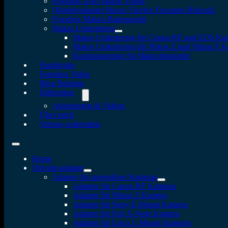
Fotodiox Auto Makro Tubus
Objektivadapter Macro Vizelex Focusing Helicoid
Fotodiox Makro-Balgengerät
Makro Umkehrring
Makro Umkehrring für Canon RF und EOS Ka
Makro Umkehrring für Nikon Z und Nikon F 
Kupplungsringe für Makrofotografie
Fundgrube
Fotodiox Video
Blog Beiträge
Hilfeseiten
Anleitungen & Videos
Über mich
Vertrag widerrufen
Home
Objektivadapter
Adapter für spiegellose Kameras
Adapter für Canon RF Kameras
Adapter für Nikon Z Kamera
Adapter für Sony-E Mount Kamera
Adapter für Fuji X-Serie Kamera
Adapter für Leica L-Mount Kameras