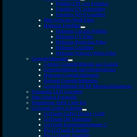
Polfilter CPL von Fotodiox
Fotodiox UV Schutzfilter
Fotodiox ND 8 Graufilter
Milo Schwarz-Weiß-Filter
Heliopan Fotofilter
Heliopan Circular Polfilter
Heliopan UV-Filter
Heliopan-Protection Filter
Heliopan Graufilter
Heliopan Schwarz-Weiss-Filter
Gegenlichtblenden
3-teilige Gegenlichtblende aus Gummi
Gegenlichtblende mit Objektivdeckel
Heliopan Gegenlichtblenden
Bajonett Gegenlichtblenden
Gegenlichtblende für RF Messsucherkameras
Fotostudio LED Leuchten
Jobo Analog Fotografie
Smartphone Selfie Light Kit
GoTough GoPro Zubehör
GoTough GoPro Deckel / Griff
GoTough QR Halterung
GoTough Kamerastativadapter 2
Pro GoTough Extender
Pro GoTough Sharkbite