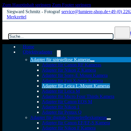
Zum Hauptinhalt springen
Zum Footer springen
Siegward Schmitz - Fotograf
service@lumiere-shop.de
+49 (0) 22
Merkzettel
Suchen
Home
Objektivadapter
Adapter für spiegellose Kameras
Adapter für Canon RF Kameras
Adapter für Nikon Z Kamera
Adapter für Sony-E Mount Kamera
Adapter für Fuji X-Serie Kamera
Adapter für Leica L-Mount Kameras
Adapter für Leica M
Adapter für Micro Four Thirds Kamera
Adapter für Canon EOS M
Adapter für Nikon 1
Adapter für Pentax Q
Adapter für digitale Spiegelreflexkameras
Adapter für Canon EF/EF-S Kamera
Adapter für Nikon F Kamera