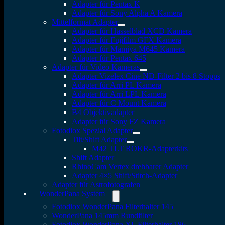
Adapter für Pentax K
Adapter für Sony Alpha A Kamera
Mittelformat Adapter
Adapter für Hasselblad XCD Kamera
Adapter für Fujifilm GFX Kamera
Adapter für Mamiya M645 Kamera
Adapter für Pentax 645
Adapter für Video Kameras
Adapter Vizelex Cine ND-Filter 2 bis 8 Stopps
Adapter für Arri PL Kamera
Adapter für Arri LPL Kamera
Adapter für C Mount Kamera
B4 Objektivadapter
Adapter für Sony FZ Kamera
Fotodiox Spezial Adapter
Tilt/Shift Adapter
M42 TLT ROKR-Adapterkits
Shift Adapter
RhinoCam Vertex drehbarer Adapter
Adapter 4×5 Shift/Stitch-Adapter
Adapter für Astrofotografen
WonderPana System
Fotodiox WonderPana Filterhalter 145
WonderPana 145mm Rundfilter
Fotodiox WonderPana XL Filterhalter 186