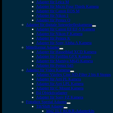
Adapter für Leica M
Adapter für Micro Four Thirds Kamera
Adapter für Canon EOS M
Adapter für Nikon 1
Adapter für Pentax Q
Adapter für digitale Spiegelreflexkameras
Adapter für Canon EF/EF-S Kamera
Adapter für Nikon F Kamera
Adapter für Pentax K
Adapter für Sony Alpha A Kamera
Mittelformat Adapter
Adapter für Hasselblad XCD Kamera
Adapter für Fujifilm GFX Kamera
Adapter für Mamiya M645 Kamera
Adapter für Pentax 645
Adapter für Video Kameras
Adapter Vizelex Cine ND-Filter 2 bis 8 Stopps
Adapter für Arri PL Kamera
Adapter für Arri LPL Kamera
Adapter für C Mount Kamera
B4 Objektivadapter
Adapter für Sony FZ Kamera
Fotodiox Spezial Adapter
Tilt/Shift Adapter
M42 TLT ROKR-Adapterkits