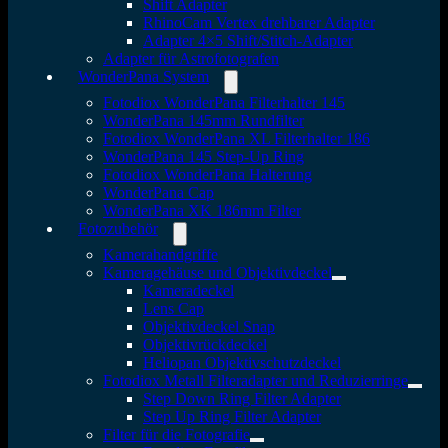
Shift Adapter
RhinoCam Vertex drehbarer Adapter
Adapter 4×5 Shift/Stitch-Adapter
Adapter für Astrofotografen
WonderPana System
Fotodiox WonderPana Filterhalter 145
WonderPana 145mm Rundfilter
Fotodiox WonderPana XL Filterhalter 186
WonderPana 145 Step-Up Ring
Fotodiox WonderPana Halterung
WonderPana Cap
WonderPana XK 186mm Filter
Fotozubehör
Kamerahandgriffe
Kameragehäuse und Objektivdeckel
Kameradeckel
Lens Cap
Objektivdeckel Snap
Objektivrückdeckel
Heliopan Objektivschutzdeckel
Fotodiox Metall Filteradapter und Reduzierringe
Step Down Ring Filter Adapter
Step Up Ring Filter Adapter
Filter für die Fotografie