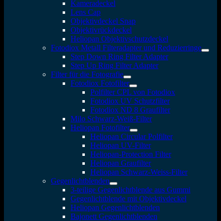
Kameradeckel
Lens Cap
Objektivdeckel Snap
Objektivrückdeckel
Heliopan Objektivschutzdeckel
Fotodiox Metall Filteradapter und Reduzierringe
Step Down Ring Filter Adapter
Step Up Ring Filter Adapter
Filter für die Fotografie
Fotodiox Fotofilter
Polfilter CPL von Fotodiox
Fotodiox UV Schutzfilter
Fotodiox ND 8 Graufilter
Milo Schwarz-Weiß-Filter
Heliopan Fotofilter
Heliopan Circular Polfilter
Heliopan UV-Filter
Heliopan-Protection Filter
Heliopan Graufilter
Heliopan Schwarz-Weiss-Filter
Gegenlichtblenden
3-teilige Gegenlichtblende aus Gummi
Gegenlichtblende mit Objektivdeckel
Heliopan Gegenlichtblenden
Bajonett Gegenlichtblenden