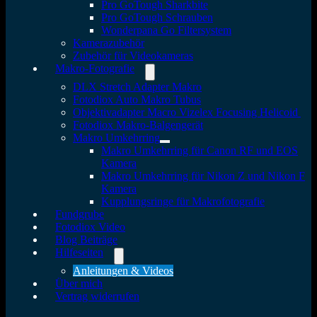
Pro GoTough Sharkbite
Pro GoTough Schrauben
Wonderpana Go Filtersystem
Kamerazubehör
Zubehör für Videokameras
Makro-Fotografie
DLX Stretch Adapter Makro
Fotodiox Auto Makro Tubus
Objektivadapter Macro Vizelex Focusing Helicoid
Fotodiox Makro-Balgengerät
Makro Umkehrring
Makro Umkehrring für Canon RF und EOS
Kamera
Makro Umkehrring für Nikon Z und Nikon F
Kamera
Kupplungsringe für Makrofotografie
Fundgrube
Fotodiox Video
Blog Beiträge
Hilfeseiten
Anleitungen & Videos
Über mich
Vertrag widerrufen