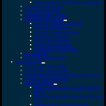
Gegenlichtblende für RF Messsucherkameras
Fotostudio LED Leuchten
Jobo Analog Fotografie
Smartphone Selfie Light Kit
GoTough GoPro Zubehör
GoTough GoPro Deckel / Griff
GoTough QR Halterung
GoTough Kamerastativadapter 2
Pro GoTough Extender
Pro GoTough Sharkbite
Pro GoTough Schrauben
Wonderpana Go Filtersystem
Kamerazubehör
Zubehör für Videokameras
Makro-Fotografie
DLX Stretch Adapter Makro
Fotodiox Auto Makro Tubus
Objektivadapter Macro Vizelex Focusing Helicoid
Fotodiox Makro-Balgengerät
Makro Umkehrring
Makro Umkehrring für Canon RF und EOS
Kamera
Makro Umkehrring für Nikon Z und Nikon F
Kamera
Kupplungsringe für Makrofotografie