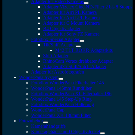
Adapter für Video Kameras
Adapter Vizelex Cine ND-Filter 2 bis 8 Stopps
Adapter für Arri PL Kamera
Adapter für Arri LPL Kamera
Adapter für C Mount Kamera
B4 Objektivadapter
Adapter für Sony FZ Kamera
Fotodiox Spezial Adapter
Tilt/Shift Adapter
M42 TLT ROKR-Adapterkits
Shift Adapter
RhinoCam Vertex drehbarer Adapter
Adapter 4×5 Shift/Stitch-Adapter
Adapter für Astrofotografen
WonderPana System
Fotodiox WonderPana Filterhalter 145
WonderPana 145mm Rundfilter
Fotodiox WonderPana XL Filterhalter 186
WonderPana 145 Step-Up Ring
Fotodiox WonderPana Halterung
WonderPana Cap
WonderPana XK 186mm Filter
Fotozubehör
Kamerahandgriffe
Kameragehäuse und Objektivdeckel