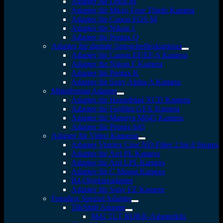
Adapter für Leica M
Adapter für Micro Four Thirds Kamera
Adapter für Canon EOS M
Adapter für Nikon 1
Adapter für Pentax Q
Adapter für digitale Spiegelreflexkameras
Adapter für Canon EF/EF-S Kamera
Adapter für Nikon F Kamera
Adapter für Pentax K
Adapter für Sony Alpha A Kamera
Mittelformat Adapter
Adapter für Hasselblad XCD Kamera
Adapter für Fujifilm GFX Kamera
Adapter für Mamiya M645 Kamera
Adapter für Pentax 645
Adapter für Video Kameras
Adapter Vizelex Cine ND-Filter 2 bis 8 Stopps
Adapter für Arri PL Kamera
Adapter für Arri LPL Kamera
Adapter für C Mount Kamera
B4 Objektivadapter
Adapter für Sony FZ Kamera
Fotodiox Spezial Adapter
Tilt/Shift Adapter
M42 TLT ROKR-Adapterkits