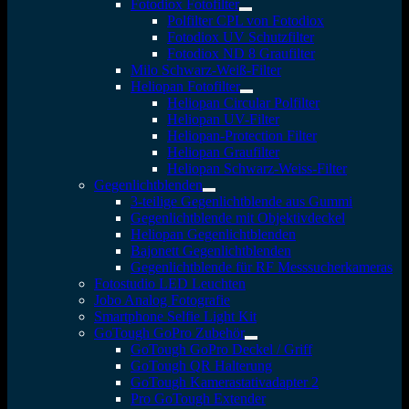
Fotodiox Fotofilter
Polfilter CPL von Fotodiox
Fotodiox UV Schutzfilter
Fotodiox ND 8 Graufilter
Milo Schwarz-Weiß-Filter
Heliopan Fotofilter
Heliopan Circular Polfilter
Heliopan UV-Filter
Heliopan-Protection Filter
Heliopan Graufilter
Heliopan Schwarz-Weiss-Filter
Gegenlichtblenden
3-teilige Gegenlichtblende aus Gummi
Gegenlichtblende mit Objektivdeckel
Heliopan Gegenlichtblenden
Bajonett Gegenlichtblenden
Gegenlichtblende für RF Messsucherkameras
Fotostudio LED Leuchten
Jobo Analog Fotografie
Smartphone Selfie Light Kit
GoTough GoPro Zubehör
GoTough GoPro Deckel / Griff
GoTough QR Halterung
GoTough Kamerastativadapter 2
Pro GoTough Extender