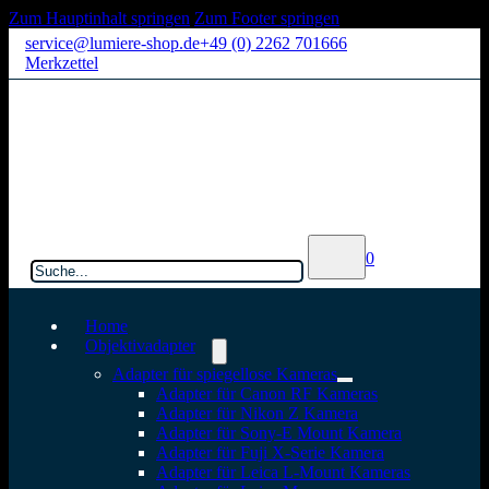
Zum Hauptinhalt springen
Zum Footer springen
service@lumiere-shop.de
+49 (0) 2262 701666
Merkzettel
Suchen
0
Home
Objektivadapter
Adapter für spiegellose Kameras
Adapter für Canon RF Kameras
Adapter für Nikon Z Kamera
Adapter für Sony-E Mount Kamera
Adapter für Fuji X-Serie Kamera
Adapter für Leica L-Mount Kameras