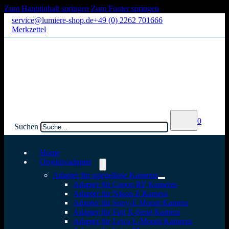
Zum Hauptinhalt springen
Zum Footer springen
service@lumiere-shop.de
+49 (0) 2262 701666
Merkzettel
0
Suchen
Home
Objektivadapter
Adapter für spiegellose Kameras
Adapter für Canon RF Kameras
Adapter für Nikon Z Kamera
Adapter für Sony-E Mount Kamera
Adapter für Fuji X-Serie Kamera
Adapter für Leica L-Mount Kameras