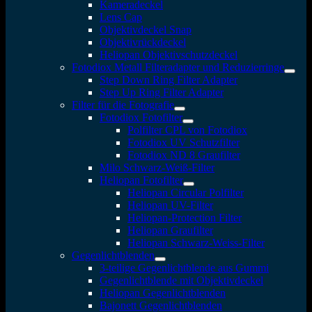
Kameradeckel
Lens Cap
Objektivdeckel Snap
Objektivrückdeckel
Heliopan Objektivschutzdeckel
Fotodiox Metall Filteradapter und Reduzierringe
Step Down Ring Filter Adapter
Step Up Ring Filter Adapter
Filter für die Fotografie
Fotodiox Fotofilter
Polfilter CPL von Fotodiox
Fotodiox UV Schutzfilter
Fotodiox ND 8 Graufilter
Milo Schwarz-Weiß-Filter
Heliopan Fotofilter
Heliopan Circular Polfilter
Heliopan UV-Filter
Heliopan-Protection Filter
Heliopan Graufilter
Heliopan Schwarz-Weiss-Filter
Gegenlichtblenden
3-teilige Gegenlichtblende aus Gummi
Gegenlichtblende mit Objektivdeckel
Heliopan Gegenlichtblenden
Bajonett Gegenlichtblenden