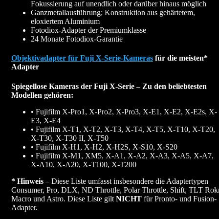
Fokussierung auf unendlich oder darüber hinaus möglich
Ganzmetallausführung; Konstruktion aus gehärtetem,
eloxiertem Aluminium
Fotodiox-Adapter der Premiumklasse
24 Monate Fotodiox-Garantie
Objektivadapter für Fuji X-Serie-Kameras
für die meisten*
Adapter
Spiegellose Kameras der Fuji X-Serie – Zu den beliebtesten
Modellen gehören:
• Fujifilm X-Pro1, X-Pro2, X-Pro3, X-E1, X-E2, X-E2s, X-
E3, X-E4
• Fujifilm X-T1, X-T2, X-T3, X-T4, X-T5, X-T10, X-T20,
X-T30, X-T30 II, X-T50
• Fujifilm X-H1, X-H2, X-H2S, X-S10, X-S20
• Fujifilm X-M1, XM5, X-A1, X-A2, X-A3, X-A5, X-A7,
X-A10, X-A20, X-T100, X-T200
* Hinweis
– Diese Liste umfasst insbesondere die Adaptertypen
Consumer, Pro, DLX, ND Throttle, Polar Throttle, Shift, TLT Rokr
Macro und Astro. Diese Liste gilt
NICHT
für Pronto- und Fusion-
Adapter.