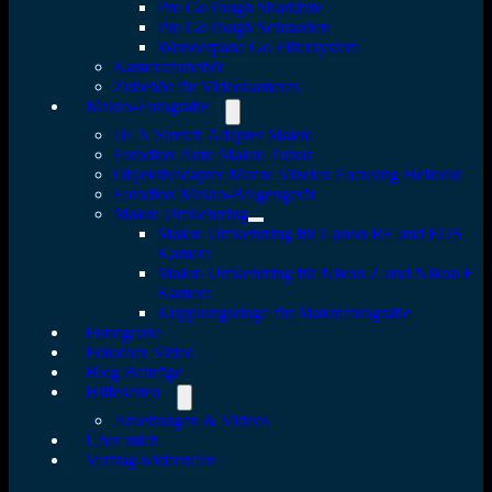
Pro GoTough Sharkbite
Pro GoTough Schrauben
Wonderpana Go Filtersystem
Kamerazubehör
Zubehör für Videokameras
Makro-Fotografie
DLX Stretch Adapter Makro
Fotodiox Auto Makro Tubus
Objektivadapter Macro Vizelex Focusing Helicoid
Fotodiox Makro-Balgengerät
Makro Umkehrring
Makro Umkehrring für Canon RF und EOS
Kamera
Makro Umkehrring für Nikon Z und Nikon F
Kamera
Kupplungsringe für Makrofotografie
Fundgrube
Fotodiox Video
Blog Beiträge
Hilfeseiten
Anleitungen & Videos
Über mich
Vertrag widerrufen