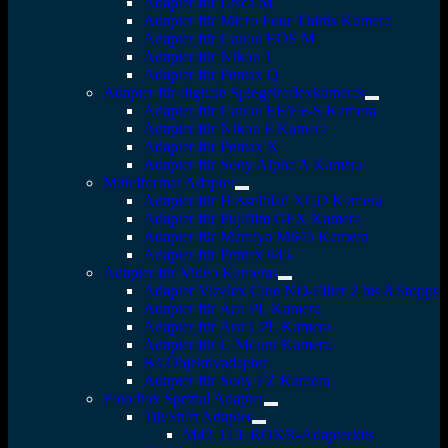
Adapter für Leica M
Adapter für Micro Four Thirds Kamera
Adapter für Canon EOS M
Adapter für Nikon 1
Adapter für Pentax Q
Adapter für digitale Spiegelreflexkameras
Adapter für Canon EF/EF-S Kamera
Adapter für Nikon F Kamera
Adapter für Pentax K
Adapter für Sony Alpha A Kamera
Mittelformat Adapter
Adapter für Hasselblad XCD Kamera
Adapter für Fujifilm GFX Kamera
Adapter für Mamiya M645 Kamera
Adapter für Pentax 645
Adapter für Video Kameras
Adapter Vizelex Cine ND-Filter 2 bis 8 Stopps
Adapter für Arri PL Kamera
Adapter für Arri LPL Kamera
Adapter für C Mount Kamera
B4 Objektivadapter
Adapter für Sony FZ Kamera
Fotodiox Spezial Adapter
Tilt/Shift Adapter
M42 TLT ROKR-Adapterkits