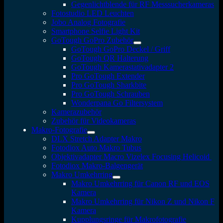
Gegenlichtblende für RF Messsucherkameras
Fotostudio LED Leuchten
Jobo Analog Fotografie
Smartphone Selfie Light Kit
GoTough GoPro Zubehör
GoTough GoPro Deckel / Griff
GoTough QR Halterung
GoTough Kamerastativadapter 2
Pro GoTough Extender
Pro GoTough Sharkbite
Pro GoTough Schrauben
Wonderpana Go Filtersystem
Kamerazubehör
Zubehör für Videokameras
Makro-Fotografie
DLX Stretch Adapter Makro
Fotodiox Auto Makro Tubus
Objektivadapter Macro Vizelex Focusing Helicoid
Fotodiox Makro-Balgengerät
Makro Umkehrring
Makro Umkehrring für Canon RF und EOS
Kamera
Makro Umkehrring für Nikon Z und Nikon F
Kamera
Kupplungsringe für Makrofotografie