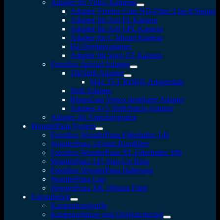
Adapter für Video Kameras
Adapter Vizelex Cine ND-Filter 2 bis 8 Stopps
Adapter für Arri PL Kamera
Adapter für Arri LPL Kamera
Adapter für C Mount Kamera
B4 Objektivadapter
Adapter für Sony FZ Kamera
Fotodiox Spezial Adapter
Tilt/Shift Adapter
M42 TLT ROKR-Adapterkits
Shift Adapter
RhinoCam Vertex drehbarer Adapter
Adapter 4×5 Shift/Stitch-Adapter
Adapter für Astrofotografen
WonderPana System
Fotodiox WonderPana Filterhalter 145
WonderPana 145mm Rundfilter
Fotodiox WonderPana XL Filterhalter 186
WonderPana 145 Step-Up Ring
Fotodiox WonderPana Halterung
WonderPana Cap
WonderPana XK 186mm Filter
Fotozubehör
Kamerahandgriffe
Kameragehäuse und Objektivdeckel