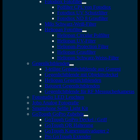
Fotodiox Fotofilter
Polfilter CPL von Fotodiox
Fotodiox UV Schutzfilter
Fotodiox ND 8 Graufilter
Milo Schwarz-Weiß-Filter
Heliopan Fotofilter
Heliopan Circular Polfilter
Heliopan UV-Filter
Heliopan-Protection Filter
Heliopan Graufilter
Heliopan Schwarz-Weiss-Filter
Gegenlichtblenden
3-teilige Gegenlichtblende aus Gummi
Gegenlichtblende mit Objektivdeckel
Heliopan Gegenlichtblenden
Bajonett Gegenlichtblenden
Gegenlichtblende für RF Messsucherkameras
Fotostudio LED Leuchten
Jobo Analog Fotografie
Smartphone Selfie Light Kit
GoTough GoPro Zubehör
GoTough GoPro Deckel / Griff
GoTough QR Halterung
GoTough Kamerastativadapter 2
Pro GoTough Extender