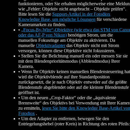
funktionieren, oder Sie erhalten möglicherweise eine Meldu
wie „Fehler: Objektiv nicht angebracht – Objektiv prüfen“.
Bitte lesen Sie die
Support-Artikel in der Fotodiox
Knowledge Base, um mögliche Lösungen
für verschiedene
Kameramarken zu finden.
•
„Focus-By-Wire“-Objektive (wie etwa das STM von Cano
oder das AF-P von Nikon)
benötigen Strom, um die
manuellen Fokusringe am Objektiv zu aktivieren. Da
manuelle
Objektivadapter
das Objektiv nicht mit Strom
versorgen, können diese Objektive nicht fokussieren.
• Stellen Sie die Belichtung manuell ein oder messen Sie sie
mit dem Blendenprioritätsmodus (Abblendmodus) Ihrer
Kamera.
• Wenn Ihr Objektiv keinen manuellen Blendensteuerring hat
wird die Objektivblende auf ihre Standardposition
zurückgesetzt, die je nach Objektiv entweder auf die größte
Blendenstufe abgeblendet oder auf die kleinste Blendenstufe
geöffnet ist.
• Um den neuen „Crop-Faktor“ oder die „äquivalente
Brennweite“ des Objektivs bei Verwendung mit Ihrer Kamer
zu ermitteln,
lesen Sie bitte den Knowledge Base-Artikel vo
Fotodiox
.
• Um den Adapter zu entfernen, bewegen Sie den
Entriegelungshebel (roter Kreis) in Richtung des roten Pfeils: