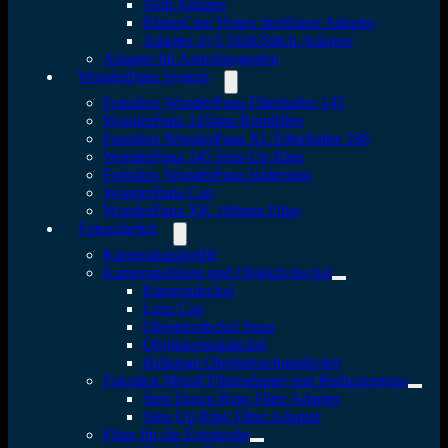
Shift Adapter
RhinoCam Vertex drehbarer Adapter
Adapter 4×5 Shift/Stitch-Adapter
Adapter für Astrofotografen
WonderPana System
Fotodiox WonderPana Filterhalter 145
WonderPana 145mm Rundfilter
Fotodiox WonderPana XL Filterhalter 186
WonderPana 145 Step-Up Ring
Fotodiox WonderPana Halterung
WonderPana Cap
WonderPana XK 186mm Filter
Fotozubehör
Kamerahandgriffe
Kameragehäuse und Objektivdeckel
Kameradeckel
Lens Cap
Objektivdeckel Snap
Objektivrückdeckel
Heliopan Objektivschutzdeckel
Fotodiox Metall Filteradapter und Reduzierringe
Step Down Ring Filter Adapter
Step Up Ring Filter Adapter
Filter für die Fotografie