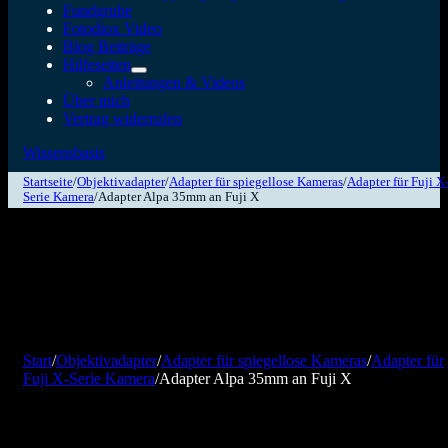
Fundgrube
Fotodiox Video
Blog Beiträge
Hilfeseiten
Anleitungen & Videos
Über mich
Vertrag widerrufen
Wissensbasis
Startseite
/
Objektivadapter
/
Adapter für spiegellose Kameras
/
Adapter für Fuji X
Serie Kamera
/
Adapter Alpa 35mm an Fuji X
Start
/
Objektivadapter
/
Adapter für spiegellose Kameras
/
Adapter für
Fuji X-Serie Kamera
/
Adapter Alpa 35mm an Fuji X