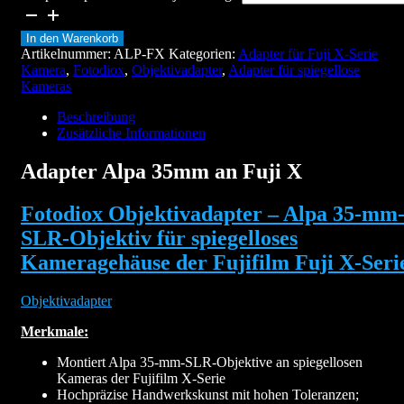
In den Warenkorb
Artikelnummer:
ALP-FX
Kategorien:
Adapter für Fuji X-Serie
Kamera
,
Fotodiox
,
Objektivadapter
,
Adapter für spiegellose
Kameras
Beschreibung
Zusätzliche Informationen
Adapter Alpa 35mm an Fuji X
Fotodiox Objektivadapter – Alpa 35-mm
SLR-Objektiv für spiegelloses
Kameragehäuse der Fujifilm Fuji X-Seri
Objektivadapter
Merkmale:
Montiert Alpa 35-mm-SLR-Objektive an spiegellosen
Kameras der Fujifilm X-Serie
Hochpräzise Handwerkskunst mit hohen Toleranzen;