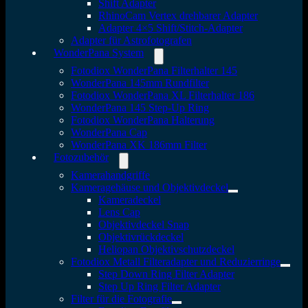
Shift Adapter
RhinoCam Vertex drehbarer Adapter
Adapter 4×5 Shift/Stitch-Adapter
Adapter für Astrofotografen
WonderPana System
Fotodiox WonderPana Filterhalter 145
WonderPana 145mm Rundfilter
Fotodiox WonderPana XL Filterhalter 186
WonderPana 145 Step-Up Ring
Fotodiox WonderPana Halterung
WonderPana Cap
WonderPana XK 186mm Filter
Fotozubehör
Kamerahandgriffe
Kameragehäuse und Objektivdeckel
Kameradeckel
Lens Cap
Objektivdeckel Snap
Objektivrückdeckel
Heliopan Objektivschutzdeckel
Fotodiox Metall Filteradapter und Reduzierringe
Step Down Ring Filter Adapter
Step Up Ring Filter Adapter
Filter für die Fotografie