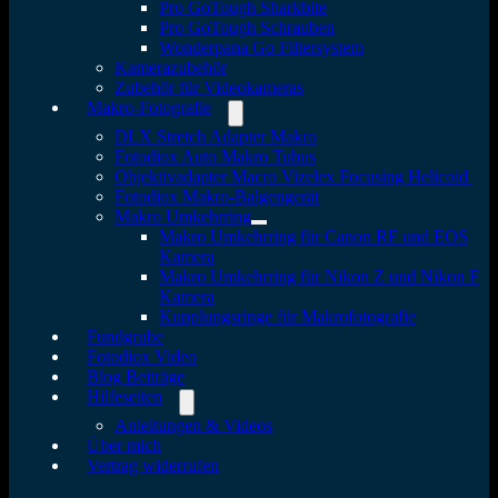
Pro GoTough Sharkbite
Pro GoTough Schrauben
Wonderpana Go Filtersystem
Kamerazubehör
Zubehör für Videokameras
Makro-Fotografie
DLX Stretch Adapter Makro
Fotodiox Auto Makro Tubus
Objektivadapter Macro Vizelex Focusing Helicoid
Fotodiox Makro-Balgengerät
Makro Umkehrring
Makro Umkehrring für Canon RF und EOS
Kamera
Makro Umkehrring für Nikon Z und Nikon F
Kamera
Kupplungsringe für Makrofotografie
Fundgrube
Fotodiox Video
Blog Beiträge
Hilfeseiten
Anleitungen & Videos
Über mich
Vertrag widerrufen