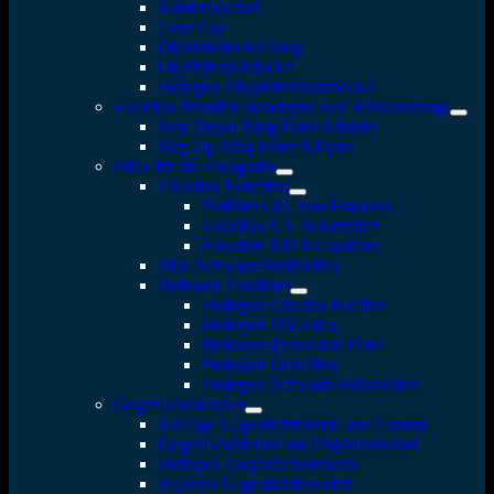
Kameradeckel
Lens Cap
Objektivdeckel Snap
Objektivrückdeckel
Heliopan Objektivschutzdeckel
Fotodiox Metall Filteradapter und Reduzierringe
Step Down Ring Filter Adapter
Step Up Ring Filter Adapter
Filter für die Fotografie
Fotodiox Fotofilter
Polfilter CPL von Fotodiox
Fotodiox UV Schutzfilter
Fotodiox ND 8 Graufilter
Milo Schwarz-Weiß-Filter
Heliopan Fotofilter
Heliopan Circular Polfilter
Heliopan UV-Filter
Heliopan-Protection Filter
Heliopan Graufilter
Heliopan Schwarz-Weiss-Filter
Gegenlichtblenden
3-teilige Gegenlichtblende aus Gummi
Gegenlichtblende mit Objektivdeckel
Heliopan Gegenlichtblenden
Bajonett Gegenlichtblenden