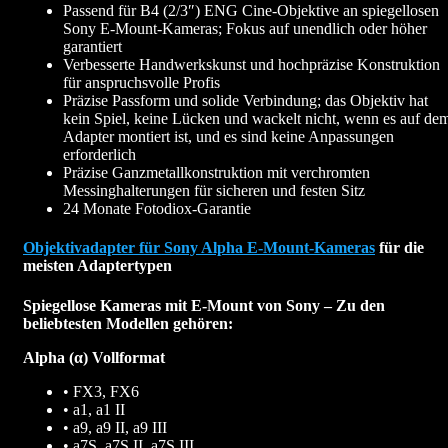
Passend für B4 (2/3″) ENG Cine-Objektive an spiegellosen
Sony E-Mount-Kameras; Fokus auf unendlich oder höher
garantiert
Verbesserte Handwerkskunst und hochpräzise Konstruktion
für anspruchsvolle Profis
Präzise Passform und solide Verbindung; das Objektiv hat
kein Spiel, keine Lücken und wackelt nicht, wenn es auf de
Adapter montiert ist, und es sind keine Anpassungen
erforderlich
Präzise Ganzmetallkonstruktion mit verchromten
Messinghalterungen für sicheren und festen Sitz
24 Monate Fotodiox-Garantie
Objektivadapter für Sony Alpha E-Mount-Kameras
für die
meisten Adaptertypen
Spiegellose Kameras mit E-Mount von Sony – Zu den
beliebtesten Modellen gehören:
Alpha (α) Vollformat
• FX3, FX6
• a1, a1 II
• a9, a9 II, a9 III
• a7S, a7S II, a7S III