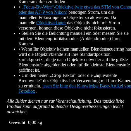
Kameramarken zu finden.
•
„Focus-By-Wire“-Objektive (wie etwa das STM von Cano
oder das AF-P von Nikon)
benötigen Strom, um die
manuellen Fokusringe am Objektiv zu aktivieren. Da
manuelle
Objektivadapter
das Objektiv nicht mit Strom
versorgen, können diese Objektive nicht fokussieren.
• Stellen Sie die Belichtung manuell ein oder messen Sie sie
mit dem Blendenprioritätsmodus (Abblendmodus) Ihrer
Kamera.
• Wenn Ihr Objektiv keinen manuellen Blendensteuerring hat
wird die Objektivblende auf ihre Standardposition
zurückgesetzt, die je nach Objektiv entweder auf die größte
Blendenstufe abgeblendet oder auf die kleinste Blendenstufe
geöffnet ist.
• Um den neuen „Crop-Faktor“ oder die „äquivalente
Brennweite“ des Objektivs bei Verwendung mit Ihrer Kamer
zu ermitteln,
lesen Sie bitte den Knowledge Base-Artikel vo
Fotodiox
.
Alle Bilder dienen nur zur Veranschaulichung. Das tatsächliche
Produkt kann aufgrund laufender Designverbesserungen leicht
abweichen.
Gewicht
0,00 kg