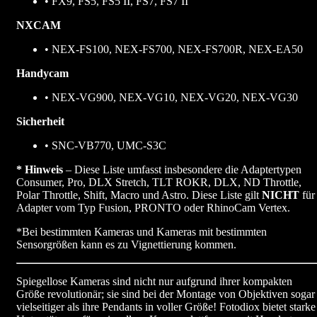
• FX9, FS5, FS5 II, FS7, FS7 II
NXCAM
• NEX-FS100, NEX-FS700, NEX-FS700R, NEX-EA50
Handycam
• NEX-VG900, NEX-VG10, NEX-VG20, NEX-VG30
Sicherheit
• SNC-VB770, UMC-S3C
* Hinweis
– Diese Liste umfasst insbesondere die Adaptertypen
Consumer, Pro, DLX Stretch, TLT ROKR, DLX, ND Throttle,
Polar Throttle, Shift, Macro und Astro. Diese Liste gilt
NICHT
für
Adapter vom Typ Fusion, PRONTO oder RhinoCam Vertex.
*Bei bestimmten Kameras und Kameras mit bestimmten
Sensorgrößen kann es zu Vignettierung kommen.
Spiegellose Kameras sind nicht nur aufgrund ihrer kompakten
Größe revolutionär; sie sind bei der Montage von Objektiven sogar
vielseitiger als ihre Pendants in voller Größe! Fotodiox bietet starke