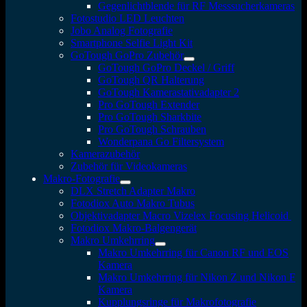
Gegenlichtblende für RF Messsucherkameras
Fotostudio LED Leuchten
Jobo Analog Fotografie
Smartphone Selfie Light Kit
GoTough GoPro Zubehör
GoTough GoPro Deckel / Griff
GoTough QR Halterung
GoTough Kamerastativadapter 2
Pro GoTough Extender
Pro GoTough Sharkbite
Pro GoTough Schrauben
Wonderpana Go Filtersystem
Kamerazubehör
Zubehör für Videokameras
Makro-Fotografie
DLX Stretch Adapter Makro
Fotodiox Auto Makro Tubus
Objektivadapter Macro Vizelex Focusing Helicoid
Fotodiox Makro-Balgengerät
Makro Umkehrring
Makro Umkehrring für Canon RF und EOS
Kamera
Makro Umkehrring für Nikon Z und Nikon F
Kamera
Kupplungsringe für Makrofotografie