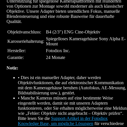
Unterstützung für spiegellose Kameraplattformen mit Hunderten
von Optionen zur Montage sowohl moderner als auch klassischer
Objektive. Unsere Adapter bieten unendlichen Fokus, manuelle
Blendensteuerung und eine robuste Bauweise für dauerhafte
Qualität.
Objektivanschluss:
B4 (2/3″) ENG Cine-Objektiv
Spiegelloses Kameragehäuse Sony Alpha E-
Karosseriehalterung:
Mount
Hersteller:
Fotodiox Inc.
Garantie:
24 Monate
Notiz:
• Dies ist ein manueller Adapter, daher werden
Objektivfunktionen, die auf elektronischer Kommunikation
mit dem Kameragehäuse beruhen (Autofokus, AE-Messung,
Bildstabilisierung usw.), gestört.
• Manche Kameras müssen auf eine bestimmte Weise
eingestellt werden, damit sie mit unseren Adaptern
funktionieren, oder Sie erhalten möglicherweise eine Meldu
wie „Fehler: Objektiv nicht angebracht – Objektiv prüfen“.
Bitte lesen Sie die
Support-Artikel in der Fotodiox
Knowledge Base, um mögliche Lösungen
für verschiedene