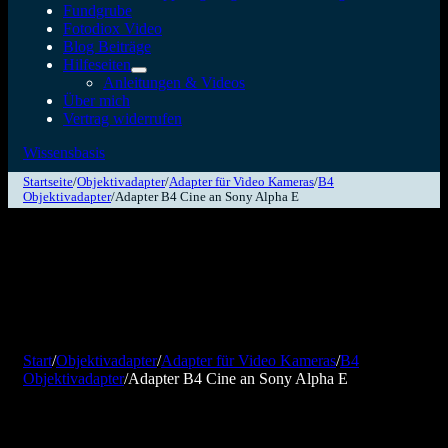
Fundgrube
Fotodiox Video
Blog Beiträge
Hilfeseiten
Anleitungen & Videos
Über mich
Vertrag widerrufen
Wissensbasis
Startseite
/
Objektivadapter
/
Adapter für Video Kameras
/
B4
Objektivadapter
/
Adapter B4 Cine an Sony Alpha E
Start
/
Objektivadapter
/
Adapter für Video Kameras
/
B4
Objektivadapter
/
Adapter B4 Cine an Sony Alpha E