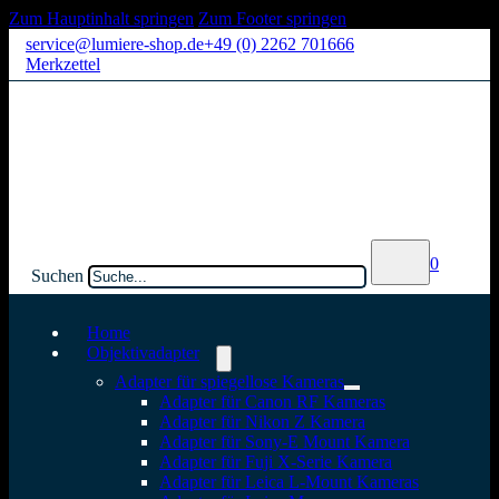
Zum Hauptinhalt springen
Zum Footer springen
service@lumiere-shop.de
+49 (0) 2262 701666
Merkzettel
0
Suchen
Home
Objektivadapter
Adapter für spiegellose Kameras
Adapter für Canon RF Kameras
Adapter für Nikon Z Kamera
Adapter für Sony-E Mount Kamera
Adapter für Fuji X-Serie Kamera
Adapter für Leica L-Mount Kameras