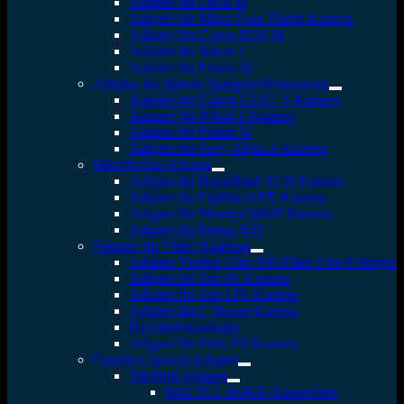
Adapter für Leica M
Adapter für Micro Four Thirds Kamera
Adapter für Canon EOS M
Adapter für Nikon 1
Adapter für Pentax Q
Adapter für digitale Spiegelreflexkameras
Adapter für Canon EF/EF-S Kamera
Adapter für Nikon F Kamera
Adapter für Pentax K
Adapter für Sony Alpha A Kamera
Mittelformat Adapter
Adapter für Hasselblad XCD Kamera
Adapter für Fujifilm GFX Kamera
Adapter für Mamiya M645 Kamera
Adapter für Pentax 645
Adapter für Video Kameras
Adapter Vizelex Cine ND-Filter 2 bis 8 Stopps
Adapter für Arri PL Kamera
Adapter für Arri LPL Kamera
Adapter für C Mount Kamera
B4 Objektivadapter
Adapter für Sony FZ Kamera
Fotodiox Spezial Adapter
Tilt/Shift Adapter
M42 TLT ROKR-Adapterkits