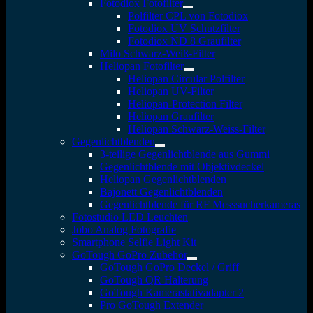
Fotodiox Fotofilter
Polfilter CPL von Fotodiox
Fotodiox UV Schutzfilter
Fotodiox ND 8 Graufilter
Milo Schwarz-Weiß-Filter
Heliopan Fotofilter
Heliopan Circular Polfilter
Heliopan UV-Filter
Heliopan-Protection Filter
Heliopan Graufilter
Heliopan Schwarz-Weiss-Filter
Gegenlichtblenden
3-teilige Gegenlichtblende aus Gummi
Gegenlichtblende mit Objektivdeckel
Heliopan Gegenlichtblenden
Bajonett Gegenlichtblenden
Gegenlichtblende für RF Messsucherkameras
Fotostudio LED Leuchten
Jobo Analog Fotografie
Smartphone Selfie Light Kit
GoTough GoPro Zubehör
GoTough GoPro Deckel / Griff
GoTough QR Halterung
GoTough Kamerastativadapter 2
Pro GoTough Extender