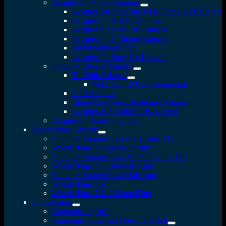
Adapter für Video Kameras
Adapter Vizelex Cine ND-Filter 2 bis 8 Stopps
Adapter für Arri PL Kamera
Adapter für Arri LPL Kamera
Adapter für C Mount Kamera
B4 Objektivadapter
Adapter für Sony FZ Kamera
Fotodiox Spezial Adapter
Tilt/Shift Adapter
M42 TLT ROKR-Adapterkits
Shift Adapter
RhinoCam Vertex drehbarer Adapter
Adapter 4×5 Shift/Stitch-Adapter
Adapter für Astrofotografen
WonderPana System
Fotodiox WonderPana Filterhalter 145
WonderPana 145mm Rundfilter
Fotodiox WonderPana XL Filterhalter 186
WonderPana 145 Step-Up Ring
Fotodiox WonderPana Halterung
WonderPana Cap
WonderPana XK 186mm Filter
Fotozubehör
Kamerahandgriffe
Kameragehäuse und Objektivdeckel