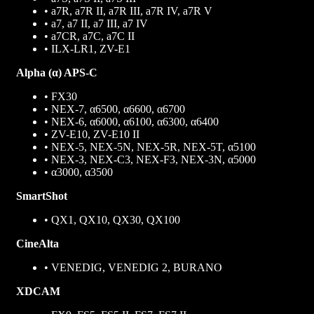
• a7R, a7R II, a7R III, a7R IV, a7R V
• a7, a7 II, a7 III, a7 IV
• a7CR, a7C, a7C II
• ILX-LR1, ZV-E1
Alpha (α) APS-C
• FX30
• NEX-7, α6500, α6600, α6700
• NEX-6, α6000, α6100, α6300, α6400
• ZV-E10, ZV-E10 II
• NEX-5, NEX-5N, NEX-5R, NEX-5T, α5100
• NEX-3, NEX-C3, NEX-F3, NEX-3N, α5000
• α3000, α3500
SmartShot
• QX1, QX10, QX30, QX100
CineAlta
• VENEDIG, VENEDIG 2, BURANO
XDCAM