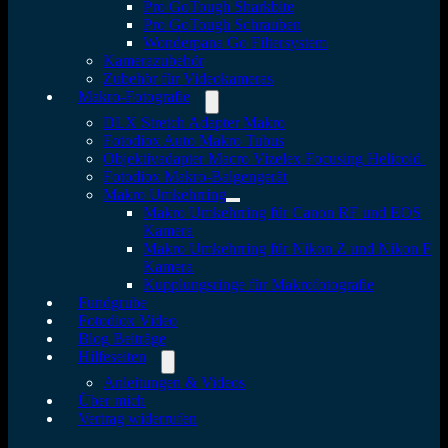
Pro GoTough Sharkbite
Pro GoTough Schrauben
Wonderpana Go Filtersystem
Kamerazubehör
Zubehör für Videokameras
Makro-Fotografie
DLX Stretch Adapter Makro
Fotodiox Auto Makro Tubus
Objektivadapter Macro Vizelex Focusing Helicoid
Fotodiox Makro-Balgengerät
Makro Umkehrring
Makro Umkehrring für Canon RF und EOS
Kamera
Makro Umkehrring für Nikon Z und Nikon F
Kamera
Kupplungsringe für Makrofotografie
Fundgrube
Fotodiox Video
Blog Beiträge
Hilfeseiten
Anleitungen & Videos
Über mich
Vertrag widerrufen