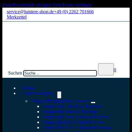
Zum Hauptinhalt springen
Zum Footer springen
service@lumiere-shop.de
+49 (0) 2262 701666
Merkzettel
0
Suchen
Home
Objektivadapter
Adapter für spiegellose Kameras
Adapter für Canon RF Kameras
Adapter für Nikon Z Kamera
Adapter für Sony-E Mount Kamera
Adapter für Fuji X-Serie Kamera
Adapter für Leica L-Mount Kameras