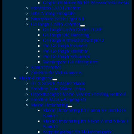
Gegenlichtblende für RF Messsucherkameras
Fotostudio LED Leuchten
Jobo Analog Fotografie
Smartphone Selfie Light Kit
GoTough GoPro Zubehör
GoTough GoPro Deckel / Griff
GoTough QR Halterung
GoTough Kamerastativadapter 2
Pro GoTough Extender
Pro GoTough Sharkbite
Pro GoTough Schrauben
Wonderpana Go Filtersystem
Kamerazubehör
Zubehör für Videokameras
Makro-Fotografie
DLX Stretch Adapter Makro
Fotodiox Auto Makro Tubus
Objektivadapter Macro Vizelex Focusing Helicoid
Fotodiox Makro-Balgengerät
Makro Umkehrring
Makro Umkehrring für Canon RF und EOS
Kamera
Makro Umkehrring für Nikon Z und Nikon F
Kamera
Kupplungsringe für Makrofotografie