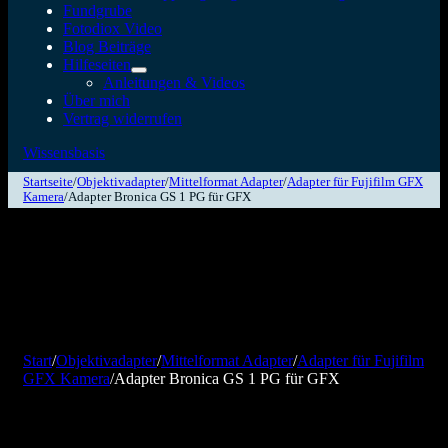
Fundgrube
Fotodiox Video
Blog Beiträge
Hilfeseiten
Anleitungen & Videos
Über mich
Vertrag widerrufen
Wissensbasis
Startseite
/
Objektivadapter
/
Mittelformat Adapter
/
Adapter für Fujifilm GFX
Kamera
/
Adapter Bronica GS 1 PG für GFX
Start
/
Objektivadapter
/
Mittelformat Adapter
/
Adapter für Fujifilm
GFX Kamera
/
Adapter Bronica GS 1 PG für GFX