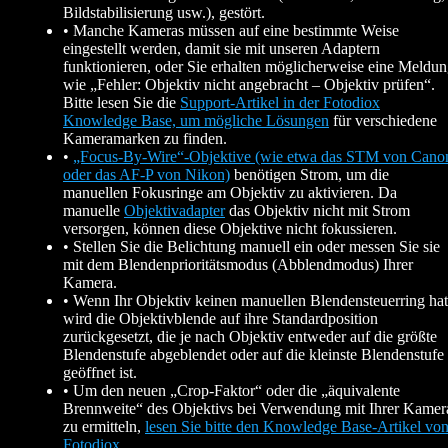
Bildstabilisierung usw.), gestört.
• Manche Kameras müssen auf eine bestimmte Weise
eingestellt werden, damit sie mit unseren Adaptern
funktionieren, oder Sie erhalten möglicherweise eine Meldu
wie „Fehler: Objektiv nicht angebracht – Objektiv prüfen“.
Bitte lesen Sie die
Support-Artikel in der Fotodiox
Knowledge Base, um mögliche Lösungen
für verschiedene
Kameramarken zu finden.
•
„Focus-By-Wire“-Objektive (wie etwa das STM von Cano
oder das AF-P von Nikon)
benötigen Strom, um die
manuellen Fokusringe am Objektiv zu aktivieren. Da
manuelle
Objektivadapter
das Objektiv nicht mit Strom
versorgen, können diese Objektive nicht fokussieren.
• Stellen Sie die Belichtung manuell ein oder messen Sie sie
mit dem Blendenprioritätsmodus (Abblendmodus) Ihrer
Kamera.
• Wenn Ihr Objektiv keinen manuellen Blendensteuerring hat
wird die Objektivblende auf ihre Standardposition
zurückgesetzt, die je nach Objektiv entweder auf die größte
Blendenstufe abgeblendet oder auf die kleinste Blendenstufe
geöffnet ist.
• Um den neuen „Crop-Faktor“ oder die „äquivalente
Brennweite“ des Objektivs bei Verwendung mit Ihrer Kamer
zu ermitteln,
lesen Sie bitte den Knowledge Base-Artikel vo
Fotodiox
.