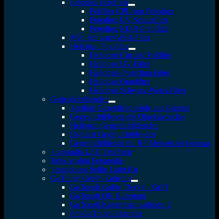
Fotodiox Fotofilter
Polfilter CPL von Fotodiox
Fotodiox UV Schutzfilter
Fotodiox ND 8 Graufilter
Milo Schwarz-Weiß-Filter
Heliopan Fotofilter
Heliopan Circular Polfilter
Heliopan UV-Filter
Heliopan-Protection Filter
Heliopan Graufilter
Heliopan Schwarz-Weiss-Filter
Gegenlichtblenden
3-teilige Gegenlichtblende aus Gummi
Gegenlichtblende mit Objektivdeckel
Heliopan Gegenlichtblenden
Bajonett Gegenlichtblenden
Gegenlichtblende für RF Messsucherkameras
Fotostudio LED Leuchten
Jobo Analog Fotografie
Smartphone Selfie Light Kit
GoTough GoPro Zubehör
GoTough GoPro Deckel / Griff
GoTough QR Halterung
GoTough Kamerastativadapter 2
Pro GoTough Extender