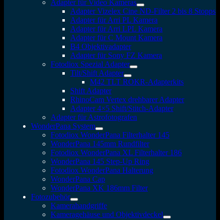
Adapter für Video Kameras
Adapter Vizelex Cine ND-Filter 2 bis 8 Stopps
Adapter für Arri PL Kamera
Adapter für Arri LPL Kamera
Adapter für C Mount Kamera
B4 Objektivadapter
Adapter für Sony FZ Kamera
Fotodiox Spezial Adapter
Tilt/Shift Adapter
M42 TLT ROKR-Adapterkits
Shift Adapter
RhinoCam Vertex drehbarer Adapter
Adapter 4×5 Shift/Stitch-Adapter
Adapter für Astrofotografen
WonderPana System
Fotodiox WonderPana Filterhalter 145
WonderPana 145mm Rundfilter
Fotodiox WonderPana XL Filterhalter 186
WonderPana 145 Step-Up Ring
Fotodiox WonderPana Halterung
WonderPana Cap
WonderPana XK 186mm Filter
Fotozubehör
Kamerahandgriffe
Kameragehäuse und Objektivdeckel