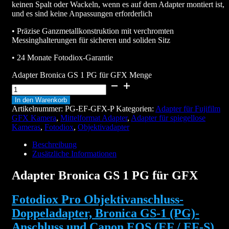
keinen Spalt oder Wackeln, wenn es auf dem Adapter montiert ist,
und es sind keine Anpassungen erforderlich
• Präzise Ganzmetallkonstruktion mit verchromten
Messinghalterungen für sicheren und soliden Sitz
• 24 Monate Fotodiox-Garantie
Adapter Bronica GS 1 PG für GFX Menge
In den Warenkorb
Artikelnummer:
PG-EF-GFX-P
Kategorien:
Adapter für Fujifilm
GFX Kamera
,
Mittelformat Adapter
,
Adapter für spiegellose
Kameras
,
Fotodiox
,
Objektivadapter
Beschreibung
Zusätzliche Informationen
Adapter Bronica GS 1 PG für GFX
Fotodiox Pro Objektivanschluss-
Doppeladapter, Bronica GS-1 (PG)-
Anschluss und Canon EOS (EF / EF-S)