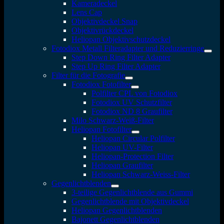
Kameradeckel
Lens Cap
Objektivdeckel Snap
Objektivrückdeckel
Heliopan Objektivschutzdeckel
Fotodiox Metall Filteradapter und Reduzierringe
Step Down Ring Filter Adapter
Step Up Ring Filter Adapter
Filter für die Fotografie
Fotodiox Fotofilter
Polfilter CPL von Fotodiox
Fotodiox UV Schutzfilter
Fotodiox ND 8 Graufilter
Milo Schwarz-Weiß-Filter
Heliopan Fotofilter
Heliopan Circular Polfilter
Heliopan UV-Filter
Heliopan-Protection Filter
Heliopan Graufilter
Heliopan Schwarz-Weiss-Filter
Gegenlichtblenden
3-teilige Gegenlichtblende aus Gummi
Gegenlichtblende mit Objektivdeckel
Heliopan Gegenlichtblenden
Bajonett Gegenlichtblenden