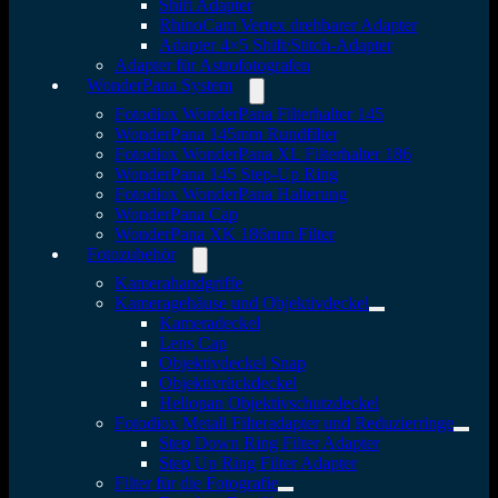
Shift Adapter
RhinoCam Vertex drehbarer Adapter
Adapter 4×5 Shift/Stitch-Adapter
Adapter für Astrofotografen
WonderPana System
Fotodiox WonderPana Filterhalter 145
WonderPana 145mm Rundfilter
Fotodiox WonderPana XL Filterhalter 186
WonderPana 145 Step-Up Ring
Fotodiox WonderPana Halterung
WonderPana Cap
WonderPana XK 186mm Filter
Fotozubehör
Kamerahandgriffe
Kameragehäuse und Objektivdeckel
Kameradeckel
Lens Cap
Objektivdeckel Snap
Objektivrückdeckel
Heliopan Objektivschutzdeckel
Fotodiox Metall Filteradapter und Reduzierringe
Step Down Ring Filter Adapter
Step Up Ring Filter Adapter
Filter für die Fotografie