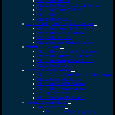
Adapter für Leica M
Adapter für Micro Four Thirds Kamera
Adapter für Canon EOS M
Adapter für Nikon 1
Adapter für Pentax Q
Adapter für digitale Spiegelreflexkameras
Adapter für Canon EF/EF-S Kamera
Adapter für Nikon F Kamera
Adapter für Pentax K
Adapter für Sony Alpha A Kamera
Mittelformat Adapter
Adapter für Hasselblad XCD Kamera
Adapter für Fujifilm GFX Kamera
Adapter für Mamiya M645 Kamera
Adapter für Pentax 645
Adapter für Video Kameras
Adapter Vizelex Cine ND-Filter 2 bis 8 Stopps
Adapter für Arri PL Kamera
Adapter für Arri LPL Kamera
Adapter für C Mount Kamera
B4 Objektivadapter
Adapter für Sony FZ Kamera
Fotodiox Spezial Adapter
Tilt/Shift Adapter
M42 TLT ROKR-Adapterkits