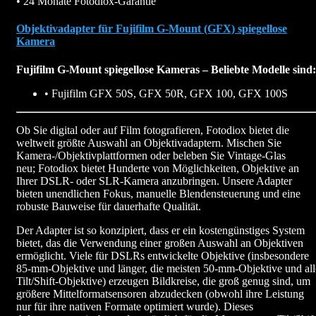
• 24 Monate Fotodiox-Garantie
Objektivadapter für Fujifilm G-Mount (GFX) spiegellose
Kamera
Fujifilm G-Mount spiegellose Kameras – Beliebte Modelle sind:
• Fujifilm GFX 50S, GFX 50R, GFX 100, GFX 100S
Ob Sie digital oder auf Film fotografieren, Fotodiox bietet die
weltweit größte Auswahl an Objektivadaptern. Mischen Sie
Kamera-/Objektivplattformen oder beleben Sie Vintage-Glas
neu; Fotodiox bietet Hunderte von Möglichkeiten, Objektive an
Ihrer DSLR- oder SLR-Kamera anzubringen. Unsere Adapter
bieten unendlichen Fokus, manuelle Blendensteuerung und eine
robuste Bauweise für dauerhafte Qualität.
Der Adapter ist so konzipiert, dass er ein kostengünstiges System
bietet, das die Verwendung einer großen Auswahl an Objektiven
ermöglicht. Viele für DSLRs entwickelte Objektive (insbesondere
85-mm-Objektive und länger, die meisten 50-mm-Objektive und all
Tilt/Shift-Objektive) erzeugen Bildkreise, die groß genug sind, um
größere Mittelformatsensoren abzudecken (obwohl ihre Leistung
nur für ihre nativen Formate optimiert wurde). Dieses