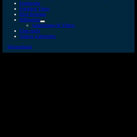
Fundgrube
Fotodiox Video
Blog Beiträge
Hilfeseiten
Anleitungen & Videos
Über mich
Vertrag widerrufen
Wissensbasis