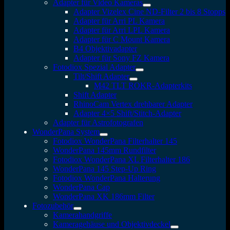
Adapter für Video Kameras
Adapter Vizelex Cine ND-Filter 2 bis 8 Stopps
Adapter für Arri PL Kamera
Adapter für Arri LPL Kamera
Adapter für C Mount Kamera
B4 Objektivadapter
Adapter für Sony FZ Kamera
Fotodiox Spezial Adapter
Tilt/Shift Adapter
M42 TLT ROKR-Adapterkits
Shift Adapter
RhinoCam Vertex drehbarer Adapter
Adapter 4×5 Shift/Stitch-Adapter
Adapter für Astrofotografen
WonderPana System
Fotodiox WonderPana Filterhalter 145
WonderPana 145mm Rundfilter
Fotodiox WonderPana XL Filterhalter 186
WonderPana 145 Step-Up Ring
Fotodiox WonderPana Halterung
WonderPana Cap
WonderPana XK 186mm Filter
Fotozubehör
Kamerahandgriffe
Kameragehäuse und Objektivdeckel