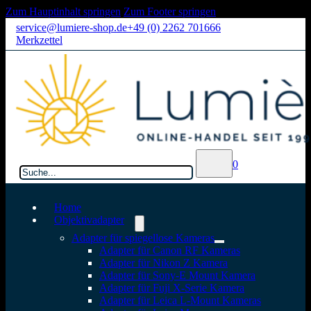
Zum Hauptinhalt springen
Zum Footer springen
service@lumiere-shop.de
+49 (0) 2262 701666
Merkzettel
Suchen
0
Home
Objektivadapter
Adapter für spiegellose Kameras
Adapter für Canon RF Kameras
Adapter für Nikon Z Kamera
Adapter für Sony-E Mount Kamera
Adapter für Fuji X-Serie Kamera
Adapter für Leica L-Mount Kameras