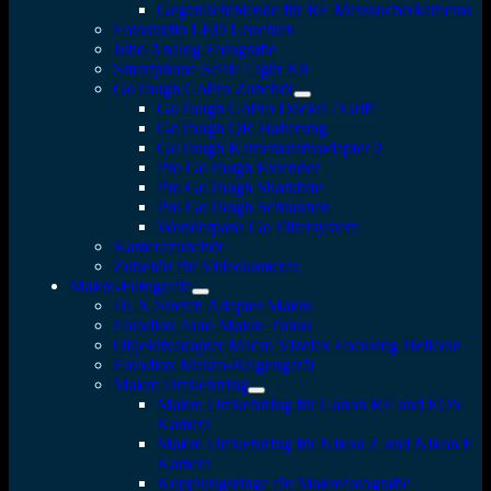
Gegenlichtblende für RF Messsucherkameras
Fotostudio LED Leuchten
Jobo Analog Fotografie
Smartphone Selfie Light Kit
GoTough GoPro Zubehör
GoTough GoPro Deckel / Griff
GoTough QR Halterung
GoTough Kamerastativadapter 2
Pro GoTough Extender
Pro GoTough Sharkbite
Pro GoTough Schrauben
Wonderpana Go Filtersystem
Kamerazubehör
Zubehör für Videokameras
Makro-Fotografie
DLX Stretch Adapter Makro
Fotodiox Auto Makro Tubus
Objektivadapter Macro Vizelex Focusing Helicoid
Fotodiox Makro-Balgengerät
Makro Umkehrring
Makro Umkehrring für Canon RF und EOS
Kamera
Makro Umkehrring für Nikon Z und Nikon F
Kamera
Kupplungsringe für Makrofotografie