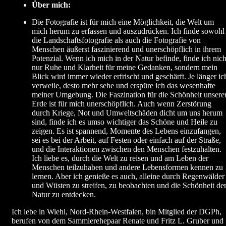
Über mich:
Die Fotografie ist für mich eine Möglichkeit, die Welt um
mich herum zu erfassen und auszudrücken. Ich finde sowohl
die Landschaftsfotografie als auch die Fotografie von
Menschen äußerst faszinierend und unerschöpflich in ihrem
Potenzial. Wenn ich mich in der Natur befinde, finde ich nich
nur Ruhe und Klarheit für meine Gedanken, sondern mein
Blick wird immer wieder erfrischt und geschärft. Je länger ic
verweile, desto mehr sehe und erspüre ich das wesenhafte
meiner Umgebung. Die Faszination für die Schönheit unsere
Erde ist für mich unerschöpflich. Auch wenn Zerstörung
durch Kriege, Not und Umweltschäden dicht um uns herum
sind, finde ich es umso wichtiger das Schöne und Heile zu
zeigen. Es ist spannend, Momente des Lebens einzufangen,
sei es bei der Arbeit, auf Festen oder einfach auf der Straße,
und die Interaktionen zwischen den Menschen festzuhalten.
Ich liebe es, durch die Welt zu reisen und am Leben der
Menschen teilzuhaben und andere Lebensformen kennen zu
lernen. Aber ich genieße es auch, alleine durch Regenwälder
und Wüsten zu streifen, zu beobachten und die Schönheit de
Natur zu entdecken.
Ich lebe in Wiehl, Nord-Rhein-Westfalen, bin Mitglied der DGPh,
berufen von dem Sammlerehepaar Renate und Fritz L. Gruber und