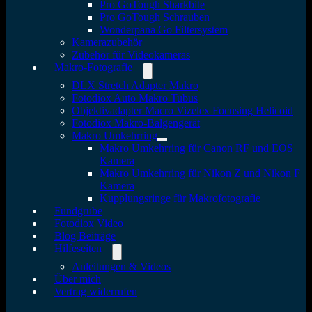
Pro GoTough Sharkbite
Pro GoTough Schrauben
Wonderpana Go Filtersystem
Kamerazubehör
Zubehör für Videokameras
Makro-Fotografie
DLX Stretch Adapter Makro
Fotodiox Auto Makro Tubus
Objektivadapter Macro Vizelex Focusing Helicoid
Fotodiox Makro-Balgengerät
Makro Umkehrring
Makro Umkehrring für Canon RF und EOS
Kamera
Makro Umkehrring für Nikon Z und Nikon F
Kamera
Kupplungsringe für Makrofotografie
Fundgrube
Fotodiox Video
Blog Beiträge
Hilfeseiten
Anleitungen & Videos
Über mich
Vertrag widerrufen