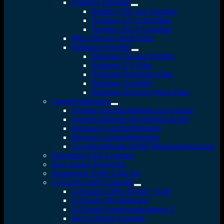
Fotodiox Fotofilter
Polfilter CPL von Fotodiox
Fotodiox UV Schutzfilter
Fotodiox ND 8 Graufilter
Milo Schwarz-Weiß-Filter
Heliopan Fotofilter
Heliopan Circular Polfilter
Heliopan UV-Filter
Heliopan-Protection Filter
Heliopan Graufilter
Heliopan Schwarz-Weiss-Filter
Gegenlichtblenden
3-teilige Gegenlichtblende aus Gummi
Gegenlichtblende mit Objektivdeckel
Heliopan Gegenlichtblenden
Bajonett Gegenlichtblenden
Gegenlichtblende für RF Messsucherkameras
Fotostudio LED Leuchten
Jobo Analog Fotografie
Smartphone Selfie Light Kit
GoTough GoPro Zubehör
GoTough GoPro Deckel / Griff
GoTough QR Halterung
GoTough Kamerastativadapter 2
Pro GoTough Extender