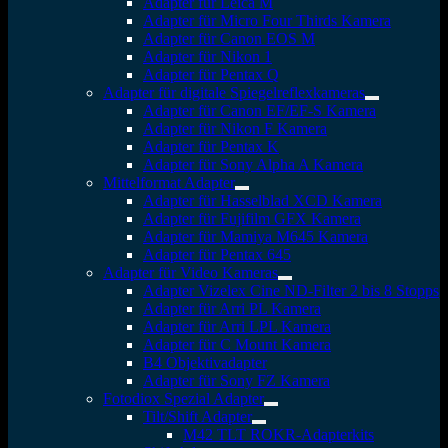
Adapter für Leica M
Adapter für Micro Four Thirds Kamera
Adapter für Canon EOS M
Adapter für Nikon 1
Adapter für Pentax Q
Adapter für digitale Spiegelreflexkameras
Adapter für Canon EF/EF-S Kamera
Adapter für Nikon F Kamera
Adapter für Pentax K
Adapter für Sony Alpha A Kamera
Mittelformat Adapter
Adapter für Hasselblad XCD Kamera
Adapter für Fujifilm GFX Kamera
Adapter für Mamiya M645 Kamera
Adapter für Pentax 645
Adapter für Video Kameras
Adapter Vizelex Cine ND-Filter 2 bis 8 Stopps
Adapter für Arri PL Kamera
Adapter für Arri LPL Kamera
Adapter für C Mount Kamera
B4 Objektivadapter
Adapter für Sony FZ Kamera
Fotodiox Spezial Adapter
Tilt/Shift Adapter
M42 TLT ROKR-Adapterkits