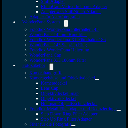
Shift Adapter
RhinoCam Vertex drehbarer Adapter
Adapter 4×5 Shift/Stitch-Adapter
Adapter für Astrofotografen
WonderPana System
Fotodiox WonderPana Filterhalter 145
WonderPana 145mm Rundfilter
Fotodiox WonderPana XL Filterhalter 186
WonderPana 145 Step-Up Ring
Fotodiox WonderPana Halterung
WonderPana Cap
WonderPana XK 186mm Filter
Fotozubehör
Kamerahandgriffe
Kameragehäuse und Objektivdeckel
Kameradeckel
Lens Cap
Objektivdeckel Snap
Objektivrückdeckel
Heliopan Objektivschutzdeckel
Fotodiox Metall Filteradapter und Reduzierringe
Step Down Ring Filter Adapter
Step Up Ring Filter Adapter
Filter für die Fotografie