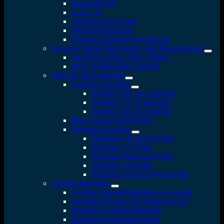
Kameradeckel
Lens Cap
Objektivdeckel Snap
Objektivrückdeckel
Heliopan Objektivschutzdeckel
Fotodiox Metall Filteradapter und Reduzierringe
Step Down Ring Filter Adapter
Step Up Ring Filter Adapter
Filter für die Fotografie
Fotodiox Fotofilter
Polfilter CPL von Fotodiox
Fotodiox UV Schutzfilter
Fotodiox ND 8 Graufilter
Milo Schwarz-Weiß-Filter
Heliopan Fotofilter
Heliopan Circular Polfilter
Heliopan UV-Filter
Heliopan-Protection Filter
Heliopan Graufilter
Heliopan Schwarz-Weiss-Filter
Gegenlichtblenden
3-teilige Gegenlichtblende aus Gummi
Gegenlichtblende mit Objektivdeckel
Heliopan Gegenlichtblenden
Bajonett Gegenlichtblenden