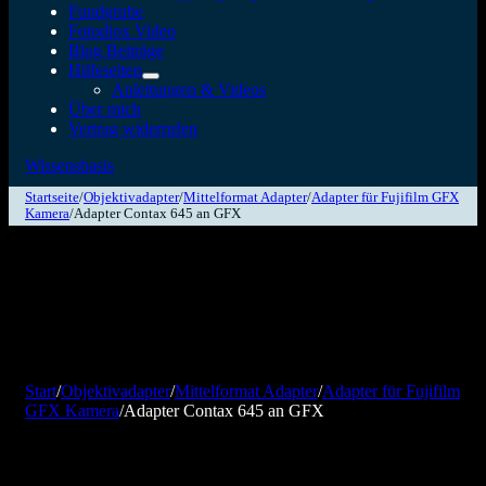
Fundgrube
Fotodiox Video
Blog Beiträge
Hilfeseiten
Anleitungen & Videos
Über mich
Vertrag widerrufen
Wissensbasis
Startseite
/
Objektivadapter
/
Mittelformat Adapter
/
Adapter für Fujifilm GFX
Kamera
/
Adapter Contax 645 an GFX
Start
/
Objektivadapter
/
Mittelformat Adapter
/
Adapter für Fujifilm
GFX Kamera
/
Adapter Contax 645 an GFX