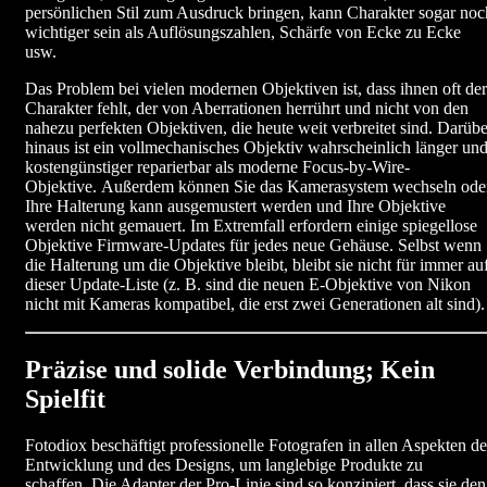
persönlichen Stil zum Ausdruck bringen, kann Charakter sogar noc
wichtiger sein als Auflösungszahlen, Schärfe von Ecke zu Ecke
usw.
Das Problem bei vielen modernen Objektiven ist, dass ihnen oft der
Charakter fehlt, der von Aberrationen herrührt und nicht von den
nahezu perfekten Objektiven, die heute weit verbreitet sind. Darübe
hinaus ist ein vollmechanisches Objektiv wahrscheinlich länger un
kostengünstiger reparierbar als moderne Focus-by-Wire-
Objektive. Außerdem können Sie das Kamerasystem wechseln ode
Ihre Halterung kann ausgemustert werden und Ihre Objektive
werden nicht gemauert. Im Extremfall erfordern einige spiegellose
Objektive Firmware-Updates für jedes neue Gehäuse. Selbst wenn
die Halterung um die Objektive bleibt, bleibt sie nicht für immer au
dieser Update-Liste (z. B. sind die neuen E-Objektive von Nikon
nicht mit Kameras kompatibel, die erst zwei Generationen alt sind).
Präzise und solide Verbindung; Kein
Spielfit
Fotodiox beschäftigt professionelle Fotografen in allen Aspekten de
Entwicklung und des Designs, um langlebige Produkte zu
schaffen. Die Adapter der Pro-Linie sind so konzipiert, dass sie den