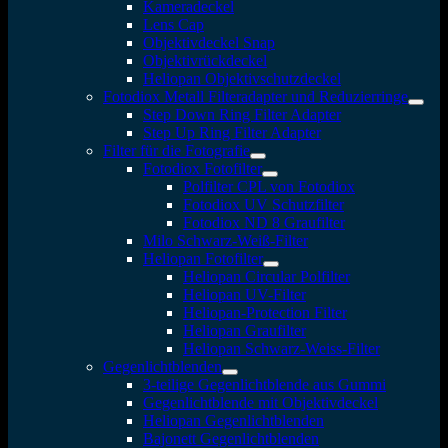
Kameradeckel
Lens Cap
Objektivdeckel Snap
Objektivrückdeckel
Heliopan Objektivschutzdeckel
Fotodiox Metall Filteradapter und Reduzierringe
Step Down Ring Filter Adapter
Step Up Ring Filter Adapter
Filter für die Fotografie
Fotodiox Fotofilter
Polfilter CPL von Fotodiox
Fotodiox UV Schutzfilter
Fotodiox ND 8 Graufilter
Milo Schwarz-Weiß-Filter
Heliopan Fotofilter
Heliopan Circular Polfilter
Heliopan UV-Filter
Heliopan-Protection Filter
Heliopan Graufilter
Heliopan Schwarz-Weiss-Filter
Gegenlichtblenden
3-teilige Gegenlichtblende aus Gummi
Gegenlichtblende mit Objektivdeckel
Heliopan Gegenlichtblenden
Bajonett Gegenlichtblenden