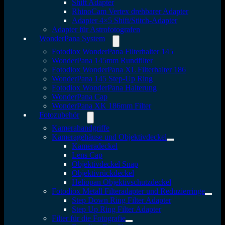
Shift Adapter
RhinoCam Vertex drehbarer Adapter
Adapter 4×5 Shift/Stitch-Adapter
Adapter für Astrofotografen
WonderPana System
Fotodiox WonderPana Filterhalter 145
WonderPana 145mm Rundfilter
Fotodiox WonderPana XL Filterhalter 186
WonderPana 145 Step-Up Ring
Fotodiox WonderPana Halterung
WonderPana Cap
WonderPana XK 186mm Filter
Fotozubehör
Kamerahandgriffe
Kameragehäuse und Objektivdeckel
Kameradeckel
Lens Cap
Objektivdeckel Snap
Objektivrückdeckel
Heliopan Objektivschutzdeckel
Fotodiox Metall Filteradapter und Reduzierringe
Step Down Ring Filter Adapter
Step Up Ring Filter Adapter
Filter für die Fotografie