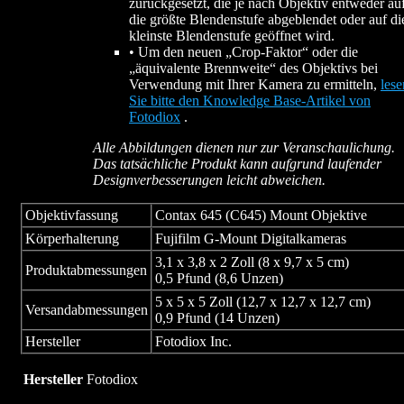
zurückgesetzt, die je nach Objektiv entweder au
die größte Blendenstufe abgeblendet oder auf di
kleinste Blendenstufe geöffnet wird.
• Um den neuen „Crop-Faktor“ oder die
„äquivalente Brennweite“ des Objektivs bei
Verwendung mit Ihrer Kamera zu ermitteln,
lese
Sie bitte den Knowledge Base-Artikel von
Fotodiox
.
Alle Abbildungen dienen nur zur Veranschaulichung.
Das tatsächliche Produkt kann aufgrund laufender
Designverbesserungen leicht abweichen.
Objektivfassung
Contax 645 (C645) Mount Objektive
Körperhalterung
Fujifilm G-Mount Digitalkameras
3,1 x 3,8 x 2 Zoll (8 x 9,7 x 5 cm)
Produktabmessungen
0,5 Pfund (8,6 Unzen)
5 x 5 x 5 Zoll (12,7 x 12,7 x 12,7 cm)
Versandabmessungen
0,9 Pfund (14 Unzen)
Hersteller
Fotodiox Inc.
Hersteller
Fotodiox