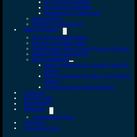
Pro GoTough Sharkbite
Pro GoTough Schrauben
Wonderpana Go Filtersystem
Kamerazubehör
Zubehör für Videokameras
Makro-Fotografie
DLX Stretch Adapter Makro
Fotodiox Auto Makro Tubus
Objektivadapter Macro Vizelex Focusing Helicoid
Fotodiox Makro-Balgengerät
Makro Umkehrring
Makro Umkehrring für Canon RF und EOS
Kamera
Makro Umkehrring für Nikon Z und Nikon F
Kamera
Kupplungsringe für Makrofotografie
Fundgrube
Fotodiox Video
Blog Beiträge
Hilfeseiten
Anleitungen & Videos
Über mich
Vertrag widerrufen