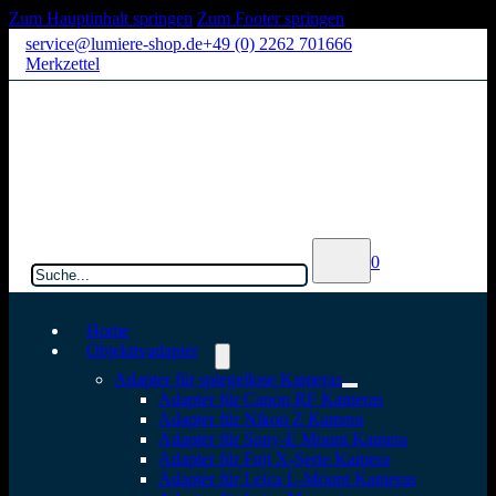
Zum Hauptinhalt springen
Zum Footer springen
service@lumiere-shop.de
+49 (0) 2262 701666
Merkzettel
Suchen
0
Home
Objektivadapter
Adapter für spiegellose Kameras
Adapter für Canon RF Kameras
Adapter für Nikon Z Kamera
Adapter für Sony-E Mount Kamera
Adapter für Fuji X-Serie Kamera
Adapter für Leica L-Mount Kameras