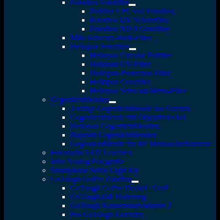
Fotodiox Fotofilter
Polfilter CPL von Fotodiox
Fotodiox UV Schutzfilter
Fotodiox ND 8 Graufilter
Milo Schwarz-Weiß-Filter
Heliopan Fotofilter
Heliopan Circular Polfilter
Heliopan UV-Filter
Heliopan-Protection Filter
Heliopan Graufilter
Heliopan Schwarz-Weiss-Filter
Gegenlichtblenden
3-teilige Gegenlichtblende aus Gummi
Gegenlichtblende mit Objektivdeckel
Heliopan Gegenlichtblenden
Bajonett Gegenlichtblenden
Gegenlichtblende für RF Messsucherkameras
Fotostudio LED Leuchten
Jobo Analog Fotografie
Smartphone Selfie Light Kit
GoTough GoPro Zubehör
GoTough GoPro Deckel / Griff
GoTough QR Halterung
GoTough Kamerastativadapter 2
Pro GoTough Extender