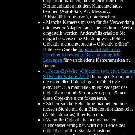
Objektivfunktionen, die auf elektronischer
Kommunikation mit dem Kameragehäuse
beruhen (Autofokus, AE-Messung,
Bildstabilisierung usw.), unterbrochen.
• Manche Kameras müssen für die Verwendung
mit unseren Adaptern auf eine bestimmte Weise
eingestellt werden. Andernfalls erhalten Sie
möglicherweise eine Meldung wie „Fehler:
Objektiv nicht angebracht – Objektiv prüfen“.
Bitte lesen Sie die
Support-Artikel in der
Fotodiox Knowledge Base, um mögliche
Lösungen
für verschiedene Kameramarken zu
finden.
•
„Focus-By-Wire“-Objektive (wie etwa Canon
STM oder Nikons AF-P)
benötigen Strom, um
die manuellen Fokusringe am Objektiv zu
aktivieren. Da manuelle Objektivadapter das
Objektiv nicht mit Strom versorgen, können
diese Objektive nicht fokussieren.
• Stellen Sie die Belichtung manuell ein oder
messen Sie sie mit dem Blendenprioritätsmodus
(Abblendmodus) Ihrer Kamera.
• Wenn Ihr Objektiv keinen manuellen
Blendensteuerring hat, wird die Blende des
Objektivs auf ihre Standardposition