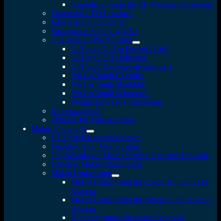
Gegenlichtblende für RF Messsucherkameras
Fotostudio LED Leuchten
Jobo Analog Fotografie
Smartphone Selfie Light Kit
GoTough GoPro Zubehör
GoTough GoPro Deckel / Griff
GoTough QR Halterung
GoTough Kamerastativadapter 2
Pro GoTough Extender
Pro GoTough Sharkbite
Pro GoTough Schrauben
Wonderpana Go Filtersystem
Kamerazubehör
Zubehör für Videokameras
Makro-Fotografie
DLX Stretch Adapter Makro
Fotodiox Auto Makro Tubus
Objektivadapter Macro Vizelex Focusing Helicoid
Fotodiox Makro-Balgengerät
Makro Umkehrring
Makro Umkehrring für Canon RF und EOS
Kamera
Makro Umkehrring für Nikon Z und Nikon F
Kamera
Kupplungsringe für Makrofotografie