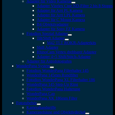
Adapter für Video Kameras
Adapter Vizelex Cine ND-Filter 2 bis 8 Stopps
Adapter für Arri PL Kamera
Adapter für Arri LPL Kamera
Adapter für C Mount Kamera
B4 Objektivadapter
Adapter für Sony FZ Kamera
Fotodiox Spezial Adapter
Tilt/Shift Adapter
M42 TLT ROKR-Adapterkits
Shift Adapter
RhinoCam Vertex drehbarer Adapter
Adapter 4×5 Shift/Stitch-Adapter
Adapter für Astrofotografen
WonderPana System
Fotodiox WonderPana Filterhalter 145
WonderPana 145mm Rundfilter
Fotodiox WonderPana XL Filterhalter 186
WonderPana 145 Step-Up Ring
Fotodiox WonderPana Halterung
WonderPana Cap
WonderPana XK 186mm Filter
Fotozubehör
Kamerahandgriffe
Kameragehäuse und Objektivdeckel