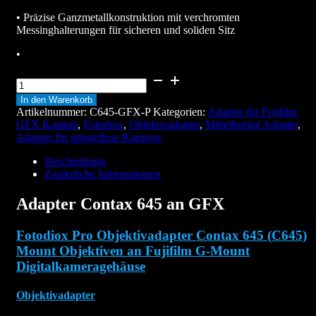
• Präzise Ganzmetallkonstruktion mit verchromten
Messinghalterungen für sicheren und soliden Sitz
•
Adapter
Contax
In den Warenkorb
645
Artikelnummer:
C645-GFX-P
Kategorien:
Adapter für Fujifilm
an
GFX Kamera
,
Fotodiox
,
Objektivadapter
,
Mittelformat Adapter
,
GFX
Adapter für spiegellose Kameras
Menge
Beschreibung
Zusätzliche Informationen
Adapter Contax 645 an GFX
Fotodiox Pro Objektivadapter Contax 645 (C645)
Mount Objektiven an Fujifilm G-Mount
Digitalkameragehäuse
Objektivadapter