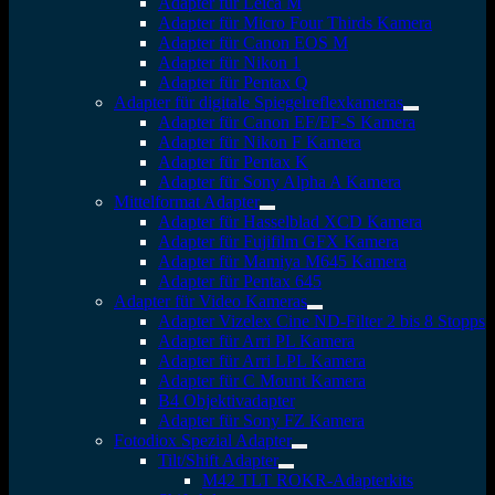
Adapter für Leica M
Adapter für Micro Four Thirds Kamera
Adapter für Canon EOS M
Adapter für Nikon 1
Adapter für Pentax Q
Adapter für digitale Spiegelreflexkameras
Adapter für Canon EF/EF-S Kamera
Adapter für Nikon F Kamera
Adapter für Pentax K
Adapter für Sony Alpha A Kamera
Mittelformat Adapter
Adapter für Hasselblad XCD Kamera
Adapter für Fujifilm GFX Kamera
Adapter für Mamiya M645 Kamera
Adapter für Pentax 645
Adapter für Video Kameras
Adapter Vizelex Cine ND-Filter 2 bis 8 Stopps
Adapter für Arri PL Kamera
Adapter für Arri LPL Kamera
Adapter für C Mount Kamera
B4 Objektivadapter
Adapter für Sony FZ Kamera
Fotodiox Spezial Adapter
Tilt/Shift Adapter
M42 TLT ROKR-Adapterkits