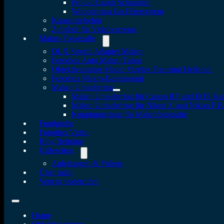
Pro GoTough Schrauben
Wonderpana Go Filtersystem
Kamerazubehör
Zubehör für Videokameras
Makro-Fotografie
DLX Stretch Adapter Makro
Fotodiox Auto Makro Tubus
Objektivadapter Macro Vizelex Focusing Helicoid
Fotodiox Makro-Balgengerät
Makro Umkehrring
Makro Umkehrring für Canon RF und EOS Ka
Makro Umkehrring für Nikon Z und Nikon F 
Kupplungsringe für Makrofotografie
Fundgrube
Fotodiox Video
Blog Beiträge
Hilfeseiten
Anleitungen & Videos
Über mich
Vertrag widerrufen
Home