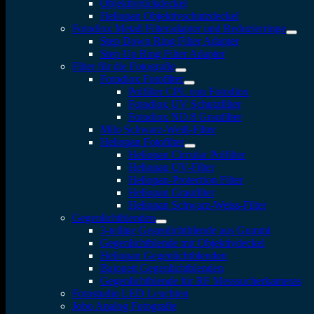
Objektivrückdeckel
Heliopan Objektivschutzdeckel
Fotodiox Metall Filteradapter und Reduzierringe
Step Down Ring Filter Adapter
Step Up Ring Filter Adapter
Filter für die Fotografie
Fotodiox Fotofilter
Polfilter CPL von Fotodiox
Fotodiox UV Schutzfilter
Fotodiox ND 8 Graufilter
Milo Schwarz-Weiß-Filter
Heliopan Fotofilter
Heliopan Circular Polfilter
Heliopan UV-Filter
Heliopan-Protection Filter
Heliopan Graufilter
Heliopan Schwarz-Weiss-Filter
Gegenlichtblenden
3-teilige Gegenlichtblende aus Gummi
Gegenlichtblende mit Objektivdeckel
Heliopan Gegenlichtblenden
Bajonett Gegenlichtblenden
Gegenlichtblende für RF Messsucherkameras
Fotostudio LED Leuchten
Jobo Analog Fotografie