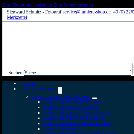
Zum Hauptinhalt springen
Zum Footer springen
Siegward Schmitz - Fotograf
service@lumiere-shop.de
+49 (0) 22
Merkzettel
Suchen
Home
Objektivadapter
Adapter für spiegellose Kameras
Adapter für Canon RF Kameras
Adapter für Nikon Z Kamera
Adapter für Sony-E Mount Kamera
Adapter für Fuji X-Serie Kamera
Adapter für Leica L-Mount Kameras
Adapter für Leica M