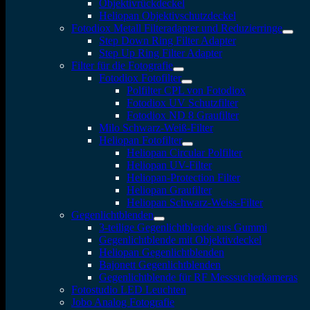
Objektivrückdeckel
Heliopan Objektivschutzdeckel
Fotodiox Metall Filteradapter und Reduzierringe
Step Down Ring Filter Adapter
Step Up Ring Filter Adapter
Filter für die Fotografie
Fotodiox Fotofilter
Polfilter CPL von Fotodiox
Fotodiox UV Schutzfilter
Fotodiox ND 8 Graufilter
Milo Schwarz-Weiß-Filter
Heliopan Fotofilter
Heliopan Circular Polfilter
Heliopan UV-Filter
Heliopan-Protection Filter
Heliopan Graufilter
Heliopan Schwarz-Weiss-Filter
Gegenlichtblenden
3-teilige Gegenlichtblende aus Gummi
Gegenlichtblende mit Objektivdeckel
Heliopan Gegenlichtblenden
Bajonett Gegenlichtblenden
Gegenlichtblende für RF Messsucherkameras
Fotostudio LED Leuchten
Jobo Analog Fotografie