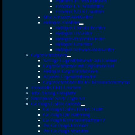
Polfilter CPL von Fotodiox
Fotodiox UV Schutzfilter
Fotodiox ND 8 Graufilter
Milo Schwarz-Weiß-Filter
Heliopan Fotofilter
Heliopan Circular Polfilter
Heliopan UV-Filter
Heliopan-Protection Filter
Heliopan Graufilter
Heliopan Schwarz-Weiss-Filter
Gegenlichtblenden
3-teilige Gegenlichtblende aus Gummi
Gegenlichtblende mit Objektivdeckel
Heliopan Gegenlichtblenden
Bajonett Gegenlichtblenden
Gegenlichtblende für RF Messsucherkameras
Fotostudio LED Leuchten
Jobo Analog Fotografie
Smartphone Selfie Light Kit
GoTough GoPro Zubehör
GoTough GoPro Deckel / Griff
GoTough QR Halterung
GoTough Kamerastativadapter 2
Pro GoTough Extender
Pro GoTough Sharkbite