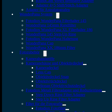
RhinoCam Vertex drehbarer Adapter
Adapter 4×5 Shift/Stitch-Adapter
Adapter für Astrofotografen
WonderPana System
Fotodiox WonderPana Filterhalter 145
WonderPana 145mm Rundfilter
Fotodiox WonderPana XL Filterhalter 186
WonderPana 145 Step-Up Ring
Fotodiox WonderPana Halterung
WonderPana Cap
WonderPana XK 186mm Filter
Fotozubehör
Kamerahandgriffe
Kameragehäuse und Objektivdeckel
Kameradeckel
Lens Cap
Objektivdeckel Snap
Objektivrückdeckel
Heliopan Objektivschutzdeckel
Fotodiox Metall Filteradapter und Reduzierringe
Step Down Ring Filter Adapter
Step Up Ring Filter Adapter
Filter für die Fotografie
Fotodiox Fotofilter