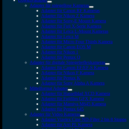
Objektivadapter
Adapter für spiegellose Kameras
Adapter für Canon RF Kameras
Adapter für Nikon Z Kamera
Adapter für Sony-E Mount Kamera
Adapter für Fuji X-Serie Kamera
Adapter für Leica L-Mount Kameras
Adapter für Leica M
Adapter für Micro Four Thirds Kamera
Adapter für Canon EOS M
Adapter für Nikon 1
Adapter für Pentax Q
Adapter für digitale Spiegelreflexkameras
Adapter für Canon EF/EF-S Kamera
Adapter für Nikon F Kamera
Adapter für Pentax K
Adapter für Sony Alpha A Kamera
Mittelformat Adapter
Adapter für Hasselblad XCD Kamera
Adapter für Fujifilm GFX Kamera
Adapter für Mamiya M645 Kamera
Adapter für Pentax 645
Adapter für Video Kameras
Adapter Vizelex Cine ND-Filter 2 bis 8 Stopps
Adapter für Arri PL Kamera