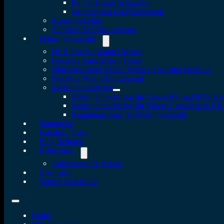
Pro GoTough Schrauben
Wonderpana Go Filtersystem
Kamerazubehör
Zubehör für Videokameras
Makro-Fotografie
DLX Stretch Adapter Makro
Fotodiox Auto Makro Tubus
Objektivadapter Macro Vizelex Focusing Helicoid
Fotodiox Makro-Balgengerät
Makro Umkehrring
Makro Umkehrring für Canon RF und EOS Ka
Makro Umkehrring für Nikon Z und Nikon F 
Kupplungsringe für Makrofotografie
Fundgrube
Fotodiox Video
Blog Beiträge
Hilfeseiten
Anleitungen & Videos
Über mich
Vertrag widerrufen
Home