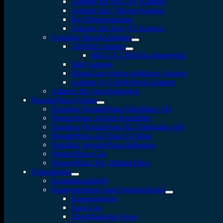
Adapter für Arri LPL Kamera
Adapter für C Mount Kamera
B4 Objektivadapter
Adapter für Sony FZ Kamera
Fotodiox Spezial Adapter
Tilt/Shift Adapter
M42 TLT ROKR-Adapterkits
Shift Adapter
RhinoCam Vertex drehbarer Adapter
Adapter 4×5 Shift/Stitch-Adapter
Adapter für Astrofotografen
WonderPana System
Fotodiox WonderPana Filterhalter 145
WonderPana 145mm Rundfilter
Fotodiox WonderPana XL Filterhalter 186
WonderPana 145 Step-Up Ring
Fotodiox WonderPana Halterung
WonderPana Cap
WonderPana XK 186mm Filter
Fotozubehör
Kamerahandgriffe
Kameragehäuse und Objektivdeckel
Kameradeckel
Lens Cap
Objektivdeckel Snap