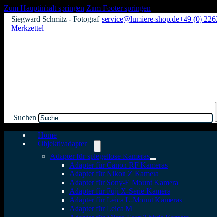
Zum Hauptinhalt springen
Zum Footer springen
Siegward Schmitz - Fotograf
service@lumiere-shop.de
+49 (0) 22
Merkzettel
Suchen
Home
Objektivadapter
Adapter für spiegellose Kameras
Adapter für Canon RF Kameras
Adapter für Nikon Z Kamera
Adapter für Sony-E Mount Kamera
Adapter für Fuji X-Serie Kamera
Adapter für Leica L-Mount Kameras
Adapter für Leica M