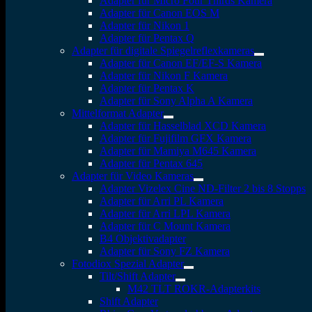
Adapter für Micro Four Thirds Kamera
Adapter für Canon EOS M
Adapter für Nikon 1
Adapter für Pentax Q
Adapter für digitale Spiegelreflexkameras
Adapter für Canon EF/EF-S Kamera
Adapter für Nikon F Kamera
Adapter für Pentax K
Adapter für Sony Alpha A Kamera
Mittelformat Adapter
Adapter für Hasselblad XCD Kamera
Adapter für Fujifilm GFX Kamera
Adapter für Mamiya M645 Kamera
Adapter für Pentax 645
Adapter für Video Kameras
Adapter Vizelex Cine ND-Filter 2 bis 8 Stopps
Adapter für Arri PL Kamera
Adapter für Arri LPL Kamera
Adapter für C Mount Kamera
B4 Objektivadapter
Adapter für Sony FZ Kamera
Fotodiox Spezial Adapter
Tilt/Shift Adapter
M42 TLT ROKR-Adapterkits
Shift Adapter