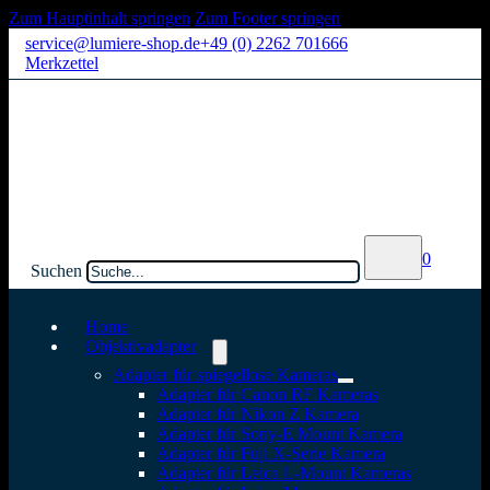
Zum Hauptinhalt springen
Zum Footer springen
service@lumiere-shop.de
+49 (0) 2262 701666
Merkzettel
0
Suchen
Home
Objektivadapter
Adapter für spiegellose Kameras
Adapter für Canon RF Kameras
Adapter für Nikon Z Kamera
Adapter für Sony-E Mount Kamera
Adapter für Fuji X-Serie Kamera
Adapter für Leica L-Mount Kameras