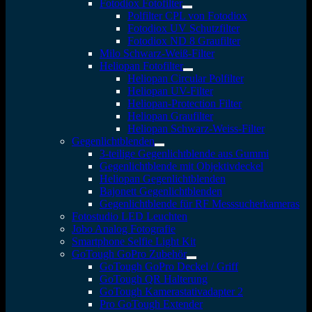
Fotodiox Fotofilter
Polfilter CPL von Fotodiox
Fotodiox UV Schutzfilter
Fotodiox ND 8 Graufilter
Milo Schwarz-Weiß-Filter
Heliopan Fotofilter
Heliopan Circular Polfilter
Heliopan UV-Filter
Heliopan-Protection Filter
Heliopan Graufilter
Heliopan Schwarz-Weiss-Filter
Gegenlichtblenden
3-teilige Gegenlichtblende aus Gummi
Gegenlichtblende mit Objektivdeckel
Heliopan Gegenlichtblenden
Bajonett Gegenlichtblenden
Gegenlichtblende für RF Messsucherkameras
Fotostudio LED Leuchten
Jobo Analog Fotografie
Smartphone Selfie Light Kit
GoTough GoPro Zubehör
GoTough GoPro Deckel / Griff
GoTough QR Halterung
GoTough Kamerastativadapter 2
Pro GoTough Extender