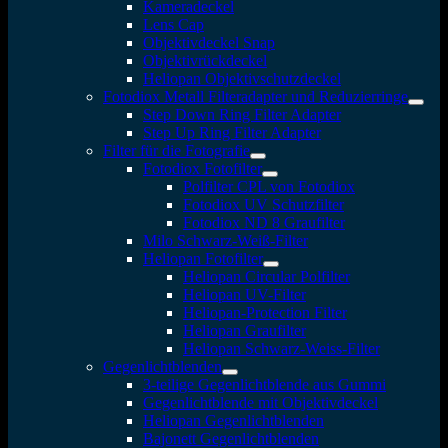
Kameradeckel
Lens Cap
Objektivdeckel Snap
Objektivrückdeckel
Heliopan Objektivschutzdeckel
Fotodiox Metall Filteradapter und Reduzierringe
Step Down Ring Filter Adapter
Step Up Ring Filter Adapter
Filter für die Fotografie
Fotodiox Fotofilter
Polfilter CPL von Fotodiox
Fotodiox UV Schutzfilter
Fotodiox ND 8 Graufilter
Milo Schwarz-Weiß-Filter
Heliopan Fotofilter
Heliopan Circular Polfilter
Heliopan UV-Filter
Heliopan-Protection Filter
Heliopan Graufilter
Heliopan Schwarz-Weiss-Filter
Gegenlichtblenden
3-teilige Gegenlichtblende aus Gummi
Gegenlichtblende mit Objektivdeckel
Heliopan Gegenlichtblenden
Bajonett Gegenlichtblenden