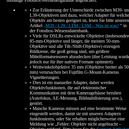
monatige Fotodiox-Herstellergarantie abgesichert.
• Zur Erläuterung der Unterschiede zwischen M39- u
L39-Objektiven und dazu, welcher Adapter für welch
Objektiv am besten geeignet ist, lesen Sie bitte unseren
Artikel
„M39 / L39 / LTM / LSM – Was ist was?
“ in
der Fotodiox-Wissensdatenbank.
• Viele für DSLRs entwickelte Objektive (insbesonder
85-mm-Objektive und länger, die meisten 50-mm-
Objektive und alle Tilt-/Shift-Objektive) erzeugen
Bildkreise, die groß genug sind, um größere
Mittelformatsensoren abzudecken (ihre Leistung wurd
jedoch nur für ihre nativen Formate optimiert).
• Weitwinkelobjektive 35 mm (Objektive breiter als 50
mm) verursachen bei Fujifilm G-Mount-Kameras
Vignettierungen.
• Dies ist ein manueller Adapter, daher werden
Objektivfunktionen, die auf elektronischer
Kommunikation mit dem Kameragehäuse beruhen
(Autofokus, AE-Messung, Bildstabilisierung usw.),
gestört.
• Manche Kameras müssen auf eine bestimmte Weise
eingestellt werden, damit sie mit unseren Adaptern
funktionieren, oder Sie erhalten möglicherweise eine
Meldung wie „Fehler: Objektiv nicht angebracht –