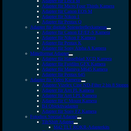
Adapter für Leica M
Adapter für Micro Four Thirds Kamera
Adapter für Canon EOS M
Adapter für Nikon 1
Adapter für Pentax Q
Adapter für digitale Spiegelreflexkameras
Adapter für Canon EF/EF-S Kamera
Adapter für Nikon F Kamera
Adapter für Pentax K
Adapter für Sony Alpha A Kamera
Mittelformat Adapter
Adapter für Hasselblad XCD Kamera
Adapter für Fujifilm GFX Kamera
Adapter für Mamiya M645 Kamera
Adapter für Pentax 645
Adapter für Video Kameras
Adapter Vizelex Cine ND-Filter 2 bis 8 Stopps
Adapter für Arri PL Kamera
Adapter für Arri LPL Kamera
Adapter für C Mount Kamera
B4 Objektivadapter
Adapter für Sony FZ Kamera
Fotodiox Spezial Adapter
Tilt/Shift Adapter
M42 TLT ROKR-Adapterkits