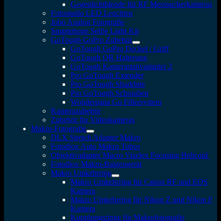
Gegenlichtblende für RF Messsucherkameras
Fotostudio LED Leuchten
Jobo Analog Fotografie
Smartphone Selfie Light Kit
GoTough GoPro Zubehör
GoTough GoPro Deckel / Griff
GoTough QR Halterung
GoTough Kamerastativadapter 2
Pro GoTough Extender
Pro GoTough Sharkbite
Pro GoTough Schrauben
Wonderpana Go Filtersystem
Kamerazubehör
Zubehör für Videokameras
Makro-Fotografie
DLX Stretch Adapter Makro
Fotodiox Auto Makro Tubus
Objektivadapter Macro Vizelex Focusing Helicoid
Fotodiox Makro-Balgengerät
Makro Umkehrring
Makro Umkehrring für Canon RF und EOS
Kamera
Makro Umkehrring für Nikon Z und Nikon F
Kamera
Kupplungsringe für Makrofotografie