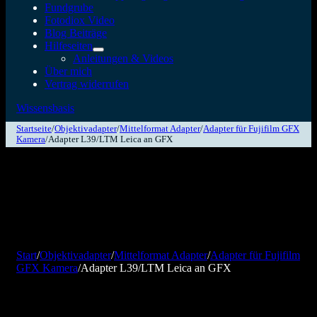
Fundgrube
Fotodiox Video
Blog Beiträge
Hilfeseiten
Anleitungen & Videos
Über mich
Vertrag widerrufen
Wissensbasis
Startseite
/
Objektivadapter
/
Mittelformat Adapter
/
Adapter für Fujifilm GFX
Kamera
/
Adapter L39/LTM Leica an GFX
Start
/
Objektivadapter
/
Mittelformat Adapter
/
Adapter für Fujifilm
GFX Kamera
/
Adapter L39/LTM Leica an GFX