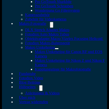
Pro GoTough Sharkbite
Pro GoTough Schrauben
Wonderpana Go Filtersystem
Kamerazubehör
Zubehör für Videokameras
Makro-Fotografie
DLX Stretch Adapter Makro
Fotodiox Auto Makro Tubus
Objektivadapter Macro Vizelex Focusing Helicoid
Fotodiox Makro-Balgengerät
Makro Umkehrring
Makro Umkehrring für Canon RF und EOS
Kamera
Makro Umkehrring für Nikon Z und Nikon F
Kamera
Kupplungsringe für Makrofotografie
Fundgrube
Fotodiox Video
Blog Beiträge
Hilfeseiten
Anleitungen & Videos
Über mich
Vertrag widerrufen