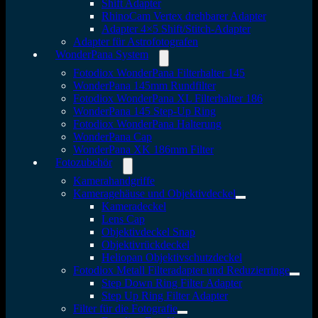
Shift Adapter
RhinoCam Vertex drehbarer Adapter
Adapter 4×5 Shift/Stitch-Adapter
Adapter für Astrofotografen
WonderPana System
Fotodiox WonderPana Filterhalter 145
WonderPana 145mm Rundfilter
Fotodiox WonderPana XL Filterhalter 186
WonderPana 145 Step-Up Ring
Fotodiox WonderPana Halterung
WonderPana Cap
WonderPana XK 186mm Filter
Fotozubehör
Kamerahandgriffe
Kameragehäuse und Objektivdeckel
Kameradeckel
Lens Cap
Objektivdeckel Snap
Objektivrückdeckel
Heliopan Objektivschutzdeckel
Fotodiox Metall Filteradapter und Reduzierringe
Step Down Ring Filter Adapter
Step Up Ring Filter Adapter
Filter für die Fotografie