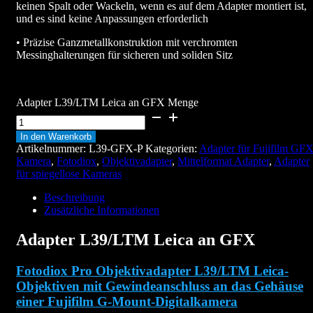
keinen Spalt oder Wackeln, wenn es auf dem Adapter montiert ist,
und es sind keine Anpassungen erforderlich
• Präzise Ganzmetallkonstruktion mit verchromten
Messinghalterungen für sicheren und soliden Sitz
Adapter L39/LTM Leica an GFX Menge
In den Warenkorb
Artikelnummer:
L39-GFX-P
Kategorien:
Adapter für Fujifilm GF
Kamera
,
Fotodiox
,
Objektivadapter
,
Mittelformat Adapter
,
Adapter
für spiegellose Kameras
Beschreibung
Zusätzliche Informationen
Adapter L39/LTM Leica an GFX
Fotodiox Pro Objektivadapter L39/LTM Leica-
Objektiven mit Gewindeanschluss an das Gehäuse
einer Fujifilm G-Mount-Digitalkamera