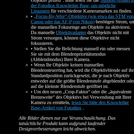
Objektiv prüfen“. Bitte lesen Sie die
Support-Artikel i
der Fotodiox Knowledge Base, um mögliche
Lösungen
für verschiedene Kameramarken zu finden.
•
„Focus-By-Wire“-Objektive (wie etwa das STM von
Canon oder das AF-P von Nikon)
benötigen Strom, u
die manuellen Fokusringe am Objektiv zu aktivieren.
Da manuelle
Objektivadapter
das Objektiv nicht mit
Strom versorgen, können diese Objektive nicht
fokussieren.
• Stellen Sie die Belichtung manuell ein oder messen
Sie sie mit dem Blendenprioritätsmodus
(Abblendmodus) Ihrer Kamera.
• Wenn Ihr Objektiv keinen manuellen
Blendensteuerring hat, wird die Objektivblende auf ihr
Standardposition zurückgesetzt, die je nach Objektiv
entweder auf die größte Blendenstufe abgeblendet ode
auf die kleinste Blendenstufe geöffnet ist.
• Um den neuen „Crop-Faktor“ oder die „äquivalente
Brennweite“ des Objektivs bei Verwendung mit Ihrer
Kamera zu ermitteln,
lesen Sie bitte den Knowledge
Base-Artikel von Fotodiox
.
Alle Bilder dienen nur zur Veranschaulichung. Das
tatsächliche Produkt kann aufgrund laufender
Designverbesserungen leicht abweichen.