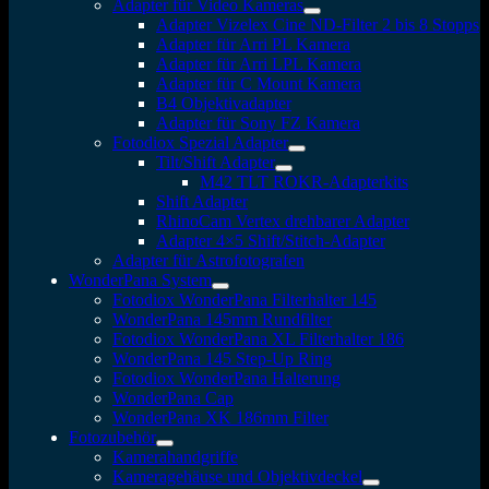
Adapter für Video Kameras
Adapter Vizelex Cine ND-Filter 2 bis 8 Stopps
Adapter für Arri PL Kamera
Adapter für Arri LPL Kamera
Adapter für C Mount Kamera
B4 Objektivadapter
Adapter für Sony FZ Kamera
Fotodiox Spezial Adapter
Tilt/Shift Adapter
M42 TLT ROKR-Adapterkits
Shift Adapter
RhinoCam Vertex drehbarer Adapter
Adapter 4×5 Shift/Stitch-Adapter
Adapter für Astrofotografen
WonderPana System
Fotodiox WonderPana Filterhalter 145
WonderPana 145mm Rundfilter
Fotodiox WonderPana XL Filterhalter 186
WonderPana 145 Step-Up Ring
Fotodiox WonderPana Halterung
WonderPana Cap
WonderPana XK 186mm Filter
Fotozubehör
Kamerahandgriffe
Kameragehäuse und Objektivdeckel