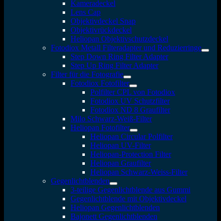
Kameradeckel
Lens Cap
Objektivdeckel Snap
Objektivrückdeckel
Heliopan Objektivschutzdeckel
Fotodiox Metall Filteradapter und Reduzierringe
Step Down Ring Filter Adapter
Step Up Ring Filter Adapter
Filter für die Fotografie
Fotodiox Fotofilter
Polfilter CPL von Fotodiox
Fotodiox UV Schutzfilter
Fotodiox ND 8 Graufilter
Milo Schwarz-Weiß-Filter
Heliopan Fotofilter
Heliopan Circular Polfilter
Heliopan UV-Filter
Heliopan-Protection Filter
Heliopan Graufilter
Heliopan Schwarz-Weiss-Filter
Gegenlichtblenden
3-teilige Gegenlichtblende aus Gummi
Gegenlichtblende mit Objektivdeckel
Heliopan Gegenlichtblenden
Bajonett Gegenlichtblenden