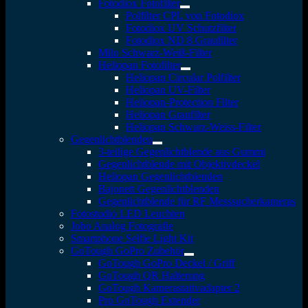
Fotodiox Fotofilter
Polfilter CPL von Fotodiox
Fotodiox UV Schutzfilter
Fotodiox ND 8 Graufilter
Milo Schwarz-Weiß-Filter
Heliopan Fotofilter
Heliopan Circular Polfilter
Heliopan UV-Filter
Heliopan-Protection Filter
Heliopan Graufilter
Heliopan Schwarz-Weiss-Filter
Gegenlichtblenden
3-teilige Gegenlichtblende aus Gummi
Gegenlichtblende mit Objektivdeckel
Heliopan Gegenlichtblenden
Bajonett Gegenlichtblenden
Gegenlichtblende für RF Messsucherkameras
Fotostudio LED Leuchten
Jobo Analog Fotografie
Smartphone Selfie Light Kit
GoTough GoPro Zubehör
GoTough GoPro Deckel / Griff
GoTough QR Halterung
GoTough Kamerastativadapter 2
Pro GoTough Extender