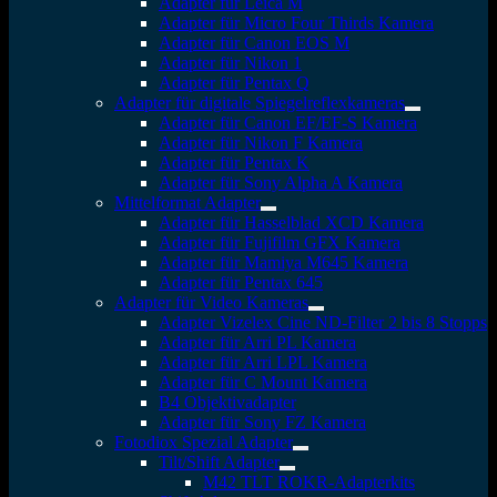
Adapter für Leica M
Adapter für Micro Four Thirds Kamera
Adapter für Canon EOS M
Adapter für Nikon 1
Adapter für Pentax Q
Adapter für digitale Spiegelreflexkameras
Adapter für Canon EF/EF-S Kamera
Adapter für Nikon F Kamera
Adapter für Pentax K
Adapter für Sony Alpha A Kamera
Mittelformat Adapter
Adapter für Hasselblad XCD Kamera
Adapter für Fujifilm GFX Kamera
Adapter für Mamiya M645 Kamera
Adapter für Pentax 645
Adapter für Video Kameras
Adapter Vizelex Cine ND-Filter 2 bis 8 Stopps
Adapter für Arri PL Kamera
Adapter für Arri LPL Kamera
Adapter für C Mount Kamera
B4 Objektivadapter
Adapter für Sony FZ Kamera
Fotodiox Spezial Adapter
Tilt/Shift Adapter
M42 TLT ROKR-Adapterkits