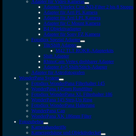
Adapter für Video Kameras
Adapter Vizelex Cine ND-Filter 2 bis 8 Stopps
Adapter für Arri PL Kamera
Adapter für Arri LPL Kamera
Adapter für C Mount Kamera
B4 Objektivadapter
Adapter für Sony FZ Kamera
Fotodiox Spezial Adapter
Tilt/Shift Adapter
M42 TLT ROKR-Adapterkits
Shift Adapter
RhinoCam Vertex drehbarer Adapter
Adapter 4×5 Shift/Stitch-Adapter
Adapter für Astrofotografen
WonderPana System
Fotodiox WonderPana Filterhalter 145
WonderPana 145mm Rundfilter
Fotodiox WonderPana XL Filterhalter 186
WonderPana 145 Step-Up Ring
Fotodiox WonderPana Halterung
WonderPana Cap
WonderPana XK 186mm Filter
Fotozubehör
Kamerahandgriffe
Kameragehäuse und Objektivdeckel