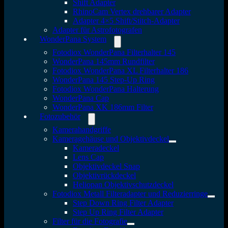
Shift Adapter
RhinoCam Vertex drehbarer Adapter
Adapter 4×5 Shift/Stitch-Adapter
Adapter für Astrofotografen
WonderPana System
Fotodiox WonderPana Filterhalter 145
WonderPana 145mm Rundfilter
Fotodiox WonderPana XL Filterhalter 186
WonderPana 145 Step-Up Ring
Fotodiox WonderPana Halterung
WonderPana Cap
WonderPana XK 186mm Filter
Fotozubehör
Kamerahandgriffe
Kameragehäuse und Objektivdeckel
Kameradeckel
Lens Cap
Objektivdeckel Snap
Objektivrückdeckel
Heliopan Objektivschutzdeckel
Fotodiox Metall Filteradapter und Reduzierringe
Step Down Ring Filter Adapter
Step Up Ring Filter Adapter
Filter für die Fotografie