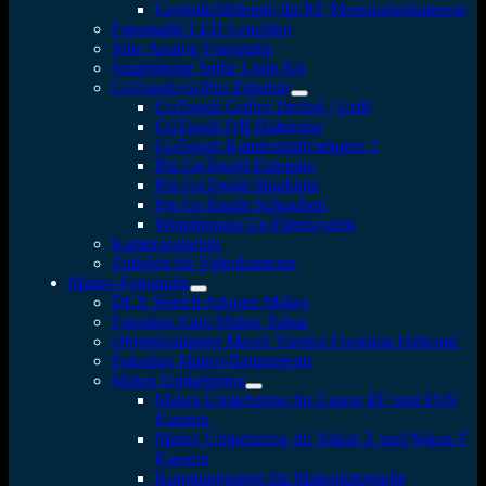
Gegenlichtblende für RF Messsucherkameras
Fotostudio LED Leuchten
Jobo Analog Fotografie
Smartphone Selfie Light Kit
GoTough GoPro Zubehör
GoTough GoPro Deckel / Griff
GoTough QR Halterung
GoTough Kamerastativadapter 2
Pro GoTough Extender
Pro GoTough Sharkbite
Pro GoTough Schrauben
Wonderpana Go Filtersystem
Kamerazubehör
Zubehör für Videokameras
Makro-Fotografie
DLX Stretch Adapter Makro
Fotodiox Auto Makro Tubus
Objektivadapter Macro Vizelex Focusing Helicoid
Fotodiox Makro-Balgengerät
Makro Umkehrring
Makro Umkehrring für Canon RF und EOS
Kamera
Makro Umkehrring für Nikon Z und Nikon F
Kamera
Kupplungsringe für Makrofotografie