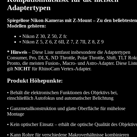
Adaptertypen
Spiegellose Nikon-Kameras mit Z-Mount – Zu den beliebtesten
Modellen gehören:
• Nikon Z 30, Z 50, Z fc
• Nikon Z 5, Z 6, Z 6II, Z 7, Z 7II, Z 8, Z 9
* Hinweis
– Diese Liste umfasst insbesondere die Adaptertypen
Consumer, Pro, DLX, ND Throttle, Polar Throttle, Shift, TLT Rokr
Pronto, die meisten Fusion-, Macro- und Astro-Adapter. Diese List
gilt
NICHT
für RhinoCam Vertex-Adapter.
Produkt Höhepunkte:
• Behält die elektronischen Funktionen des Objektivs bei,
einschließlich Autofokus und automatischer Belichtung
• Ganzmetallkonstruktion und glatte Oberfläche für mühelose
Montage
• Kein optischer Einsatz – erhält die optische Qualität des Objektiv
• Kann Rohre für verschiedene Makroverhältnisse kombinieren