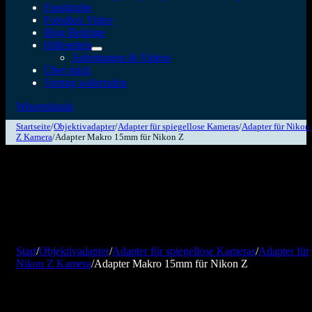
Fundgrube
Fotodiox Video
Blog Beiträge
Hilfeseiten
Anleitungen & Videos
Über mich
Vertrag widerrufen
Wissensbasis
Startseite
/
Objektivadapter
/
Adapter für spiegellose Kameras
/
Adapter für Nikon
Z Kamera
/
Adapter Makro 15mm für Nikon Z
Start
/
Objektivadapter
/
Adapter für spiegellose Kameras
/
Adapter für
Nikon Z Kamera
/
Adapter Makro 15mm für Nikon Z