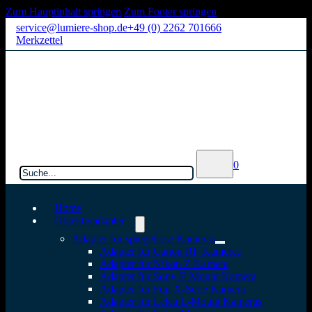
Zum Hauptinhalt springen
Zum Footer springen
service@lumiere-shop.de
+49 (0) 2262 701666
Merkzettel
Suchen
0
Home
Objektivadapter
Adapter für spiegellose Kameras
Adapter für Canon RF Kameras
Adapter für Nikon Z Kamera
Adapter für Sony-E Mount Kamera
Adapter für Fuji X-Serie Kamera
Adapter für Leica L-Mount Kameras