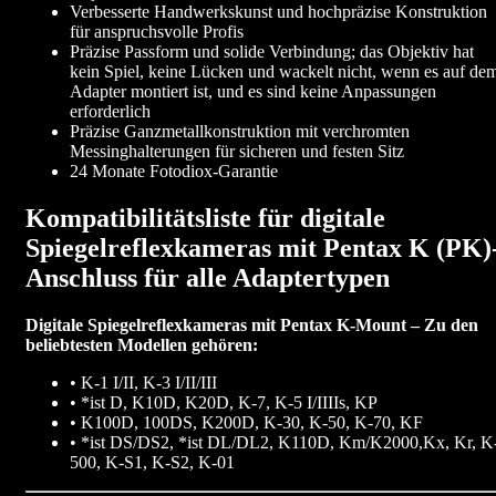
Verbesserte Handwerkskunst und hochpräzise Konstruktion
für anspruchsvolle Profis
Präzise Passform und solide Verbindung; das Objektiv hat
kein Spiel, keine Lücken und wackelt nicht, wenn es auf de
Adapter montiert ist, und es sind keine Anpassungen
erforderlich
Präzise Ganzmetallkonstruktion mit verchromten
Messinghalterungen für sicheren und festen Sitz
24 Monate Fotodiox-Garantie
Kompatibilitätsliste für digitale
Spiegelreflexkameras mit Pentax K (PK)
Anschluss für alle Adaptertypen
Digitale Spiegelreflexkameras mit Pentax K-Mount – Zu den
beliebtesten Modellen gehören:
• K-1 I/II, K-3 I/II/III
• *ist D, K10D, K20D, K-7, K-5 I/IIIIs, KP
• K100D, 100DS, K200D, K-30, K-50, K-70, KF
• *ist DS/DS2, *ist DL/DL2, K110D, Km/K2000,Kx, Kr, K
500, K-S1, K-S2, K-01