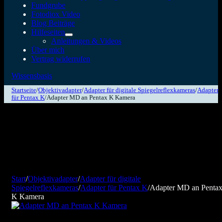
Fundgrube
Fotodiox Video
Blog Beiträge
Hilfeseiten
Anleitungen & Videos
Über mich
Vertrag widerrufen
Wissensbasis
Startseite
/
Objektivadapter
/
Adapter für digitale Spiegelreflexkameras
/
Adapter
für Pentax K
/
Adapter MD an Pentax K Kamera
Start
/
Objektivadapter
/
Adapter für digitale
Spiegelreflexkameras
/
Adapter für Pentax K
/
Adapter MD an Penta
K Kamera