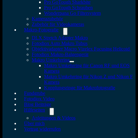
Pro GoTough Sharkbite
Pro GoTough Schrauben
Wonderpana Go Filtersystem
Kamerazubehör
Zubehör für Videokameras
Makro-Fotografie
DLX Stretch Adapter Makro
Fotodiox Auto Makro Tubus
Objektivadapter Macro Vizelex Focusing Helicoid
Fotodiox Makro-Balgengerät
Makro Umkehrring
Makro Umkehrring für Canon RF und EOS
Kamera
Makro Umkehrring für Nikon Z und Nikon F
Kamera
Kupplungsringe für Makrofotografie
Fundgrube
Fotodiox Video
Blog Beiträge
Hilfeseiten
Anleitungen & Videos
Über mich
Vertrag widerrufen