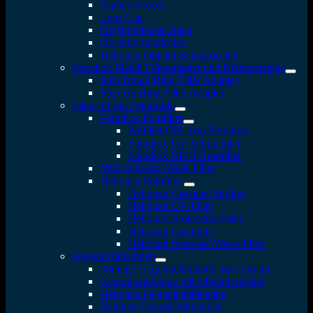
Kameradeckel
Lens Cap
Objektivdeckel Snap
Objektivrückdeckel
Heliopan Objektivschutzdeckel
Fotodiox Metall Filteradapter und Reduzierringe
Step Down Ring Filter Adapter
Step Up Ring Filter Adapter
Filter für die Fotografie
Fotodiox Fotofilter
Polfilter CPL von Fotodiox
Fotodiox UV Schutzfilter
Fotodiox ND 8 Graufilter
Milo Schwarz-Weiß-Filter
Heliopan Fotofilter
Heliopan Circular Polfilter
Heliopan UV-Filter
Heliopan-Protection Filter
Heliopan Graufilter
Heliopan Schwarz-Weiss-Filter
Gegenlichtblenden
3-teilige Gegenlichtblende aus Gummi
Gegenlichtblende mit Objektivdeckel
Heliopan Gegenlichtblenden
Bajonett Gegenlichtblenden