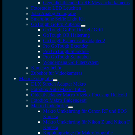
Gegenlichtblende für RF Messsucherkameras
Fotostudio LED Leuchten
Jobo Analog Fotografie
Smartphone Selfie Light Kit
GoTough GoPro Zubehör
GoTough GoPro Deckel / Griff
GoTough QR Halterung
GoTough Kamerastativadapter 2
Pro GoTough Extender
Pro GoTough Sharkbite
Pro GoTough Schrauben
Wonderpana Go Filtersystem
Kamerazubehör
Zubehör für Videokameras
Makro-Fotografie
DLX Stretch Adapter Makro
Fotodiox Auto Makro Tubus
Objektivadapter Macro Vizelex Focusing Helicoid
Fotodiox Makro-Balgengerät
Makro Umkehrring
Makro Umkehrring für Canon RF und EOS
Kamera
Makro Umkehrring für Nikon Z und Nikon F
Kamera
Kupplungsringe für Makrofotografie