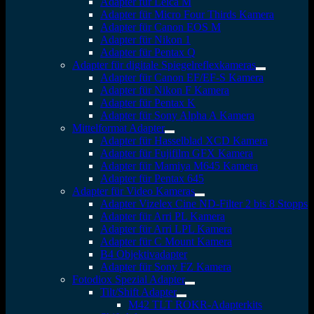
Adapter für Leica M
Adapter für Micro Four Thirds Kamera
Adapter für Canon EOS M
Adapter für Nikon 1
Adapter für Pentax Q
Adapter für digitale Spiegelreflexkameras
Adapter für Canon EF/EF-S Kamera
Adapter für Nikon F Kamera
Adapter für Pentax K
Adapter für Sony Alpha A Kamera
Mittelformat Adapter
Adapter für Hasselblad XCD Kamera
Adapter für Fujifilm GFX Kamera
Adapter für Mamiya M645 Kamera
Adapter für Pentax 645
Adapter für Video Kameras
Adapter Vizelex Cine ND-Filter 2 bis 8 Stopps
Adapter für Arri PL Kamera
Adapter für Arri LPL Kamera
Adapter für C Mount Kamera
B4 Objektivadapter
Adapter für Sony FZ Kamera
Fotodiox Spezial Adapter
Tilt/Shift Adapter
M42 TLT ROKR-Adapterkits