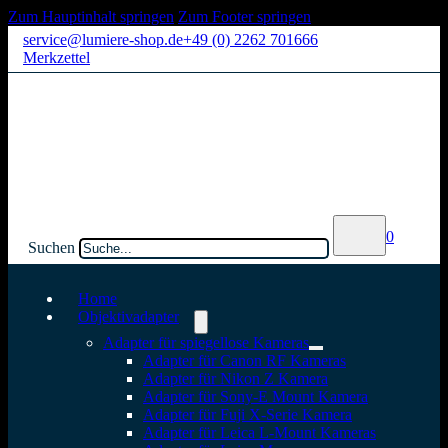
Zum Hauptinhalt springen
Zum Footer springen
service@lumiere-shop.de
+49 (0) 2262 701666
Merkzettel
0
Suchen
Home
Objektivadapter
Adapter für spiegellose Kameras
Adapter für Canon RF Kameras
Adapter für Nikon Z Kamera
Adapter für Sony-E Mount Kamera
Adapter für Fuji X-Serie Kamera
Adapter für Leica L-Mount Kameras