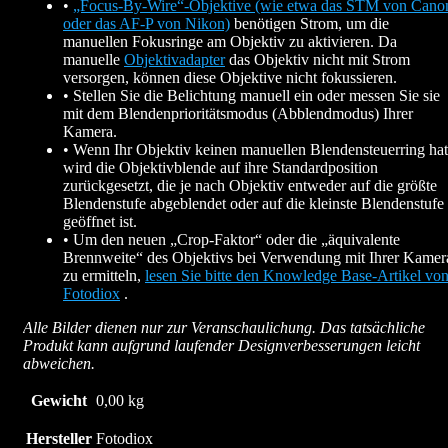
•
„Focus-By-Wire“-Objektive (wie etwa das STM von Cano
oder das AF-P von Nikon)
benötigen Strom, um die
manuellen Fokusringe am Objektiv zu aktivieren. Da
manuelle
Objektivadapter
das Objektiv nicht mit Strom
versorgen, können diese Objektive nicht fokussieren.
• Stellen Sie die Belichtung manuell ein oder messen Sie sie
mit dem Blendenprioritätsmodus (Abblendmodus) Ihrer
Kamera.
• Wenn Ihr Objektiv keinen manuellen Blendensteuerring hat
wird die Objektivblende auf ihre Standardposition
zurückgesetzt, die je nach Objektiv entweder auf die größte
Blendenstufe abgeblendet oder auf die kleinste Blendenstufe
geöffnet ist.
• Um den neuen „Crop-Faktor“ oder die „äquivalente
Brennweite“ des Objektivs bei Verwendung mit Ihrer Kamer
zu ermitteln,
lesen Sie bitte den Knowledge Base-Artikel vo
Fotodiox
.
Alle Bilder dienen nur zur Veranschaulichung. Das tatsächliche
Produkt kann aufgrund laufender Designverbesserungen leicht
abweichen.
Gewicht
0,00 kg
Hersteller
Fotodiox