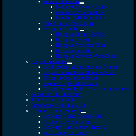
Fotodiox Fotofilter
Polfilter CPL von Fotodiox
Fotodiox UV Schutzfilter
Fotodiox ND 8 Graufilter
Milo Schwarz-Weiß-Filter
Heliopan Fotofilter
Heliopan Circular Polfilter
Heliopan UV-Filter
Heliopan-Protection Filter
Heliopan Graufilter
Heliopan Schwarz-Weiss-Filter
Gegenlichtblenden
3-teilige Gegenlichtblende aus Gummi
Gegenlichtblende mit Objektivdeckel
Heliopan Gegenlichtblenden
Bajonett Gegenlichtblenden
Gegenlichtblende für RF Messsucherkameras
Fotostudio LED Leuchten
Jobo Analog Fotografie
Smartphone Selfie Light Kit
GoTough GoPro Zubehör
GoTough GoPro Deckel / Griff
GoTough QR Halterung
GoTough Kamerastativadapter 2
Pro GoTough Extender