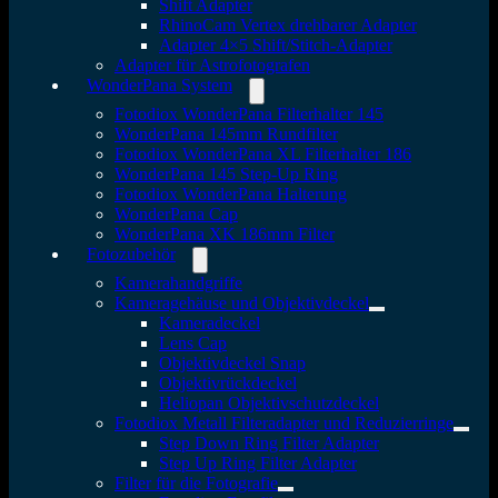
Shift Adapter
RhinoCam Vertex drehbarer Adapter
Adapter 4×5 Shift/Stitch-Adapter
Adapter für Astrofotografen
WonderPana System
Fotodiox WonderPana Filterhalter 145
WonderPana 145mm Rundfilter
Fotodiox WonderPana XL Filterhalter 186
WonderPana 145 Step-Up Ring
Fotodiox WonderPana Halterung
WonderPana Cap
WonderPana XK 186mm Filter
Fotozubehör
Kamerahandgriffe
Kameragehäuse und Objektivdeckel
Kameradeckel
Lens Cap
Objektivdeckel Snap
Objektivrückdeckel
Heliopan Objektivschutzdeckel
Fotodiox Metall Filteradapter und Reduzierringe
Step Down Ring Filter Adapter
Step Up Ring Filter Adapter
Filter für die Fotografie