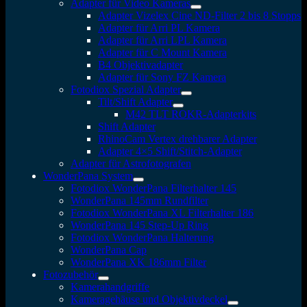
Adapter für Video Kameras
Adapter Vizelex Cine ND-Filter 2 bis 8 Stopps
Adapter für Arri PL Kamera
Adapter für Arri LPL Kamera
Adapter für C Mount Kamera
B4 Objektivadapter
Adapter für Sony FZ Kamera
Fotodiox Spezial Adapter
Tilt/Shift Adapter
M42 TLT ROKR-Adapterkits
Shift Adapter
RhinoCam Vertex drehbarer Adapter
Adapter 4×5 Shift/Stitch-Adapter
Adapter für Astrofotografen
WonderPana System
Fotodiox WonderPana Filterhalter 145
WonderPana 145mm Rundfilter
Fotodiox WonderPana XL Filterhalter 186
WonderPana 145 Step-Up Ring
Fotodiox WonderPana Halterung
WonderPana Cap
WonderPana XK 186mm Filter
Fotozubehör
Kamerahandgriffe
Kameragehäuse und Objektivdeckel