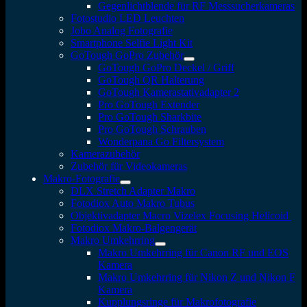
Gegenlichtblende für RF Messsucherkameras
Fotostudio LED Leuchten
Jobo Analog Fotografie
Smartphone Selfie Light Kit
GoTough GoPro Zubehör
GoTough GoPro Deckel / Griff
GoTough QR Halterung
GoTough Kamerastativadapter 2
Pro GoTough Extender
Pro GoTough Sharkbite
Pro GoTough Schrauben
Wonderpana Go Filtersystem
Kamerazubehör
Zubehör für Videokameras
Makro-Fotografie
DLX Stretch Adapter Makro
Fotodiox Auto Makro Tubus
Objektivadapter Macro Vizelex Focusing Helicoid
Fotodiox Makro-Balgengerät
Makro Umkehrring
Makro Umkehrring für Canon RF und EOS
Kamera
Makro Umkehrring für Nikon Z und Nikon F
Kamera
Kupplungsringe für Makrofotografie