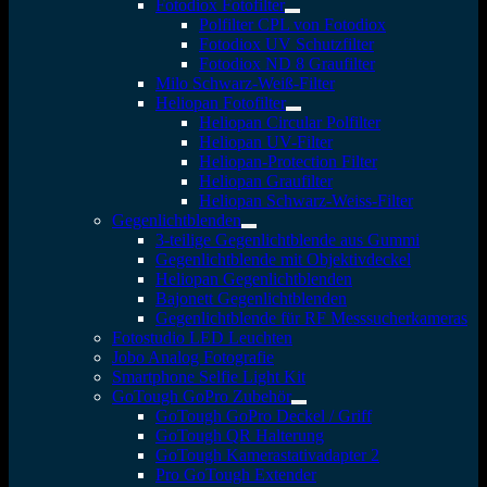
Fotodiox Fotofilter
Polfilter CPL von Fotodiox
Fotodiox UV Schutzfilter
Fotodiox ND 8 Graufilter
Milo Schwarz-Weiß-Filter
Heliopan Fotofilter
Heliopan Circular Polfilter
Heliopan UV-Filter
Heliopan-Protection Filter
Heliopan Graufilter
Heliopan Schwarz-Weiss-Filter
Gegenlichtblenden
3-teilige Gegenlichtblende aus Gummi
Gegenlichtblende mit Objektivdeckel
Heliopan Gegenlichtblenden
Bajonett Gegenlichtblenden
Gegenlichtblende für RF Messsucherkameras
Fotostudio LED Leuchten
Jobo Analog Fotografie
Smartphone Selfie Light Kit
GoTough GoPro Zubehör
GoTough GoPro Deckel / Griff
GoTough QR Halterung
GoTough Kamerastativadapter 2
Pro GoTough Extender