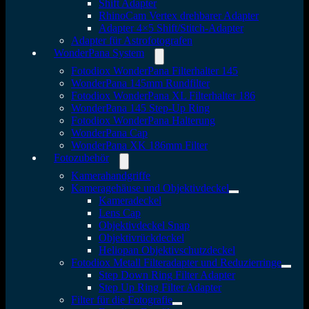
Shift Adapter
RhinoCam Vertex drehbarer Adapter
Adapter 4×5 Shift/Stitch-Adapter
Adapter für Astrofotografen
WonderPana System
Fotodiox WonderPana Filterhalter 145
WonderPana 145mm Rundfilter
Fotodiox WonderPana XL Filterhalter 186
WonderPana 145 Step-Up Ring
Fotodiox WonderPana Halterung
WonderPana Cap
WonderPana XK 186mm Filter
Fotozubehör
Kamerahandgriffe
Kameragehäuse und Objektivdeckel
Kameradeckel
Lens Cap
Objektivdeckel Snap
Objektivrückdeckel
Heliopan Objektivschutzdeckel
Fotodiox Metall Filteradapter und Reduzierringe
Step Down Ring Filter Adapter
Step Up Ring Filter Adapter
Filter für die Fotografie