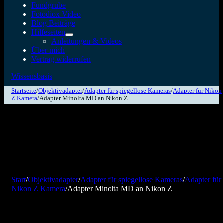
Fundgrube
Fotodiox Video
Blog Beiträge
Hilfeseiten
Anleitungen & Videos
Über mich
Vertrag widerrufen
Wissensbasis
Startseite
/
Objektivadapter
/
Adapter für spiegellose Kameras
/
Adapter für Nikon
Z Kamera
/
Adapter Minolta MD an Nikon Z
Start
/
Objektivadapter
/
Adapter für spiegellose Kameras
/
Adapter für
Nikon Z Kamera
/
Adapter Minolta MD an Nikon Z