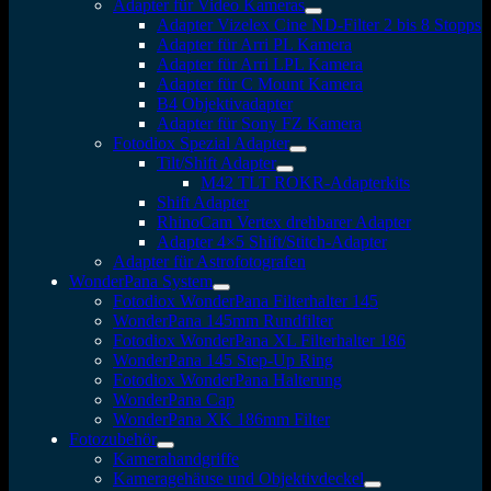
Adapter für Video Kameras
Adapter Vizelex Cine ND-Filter 2 bis 8 Stopps
Adapter für Arri PL Kamera
Adapter für Arri LPL Kamera
Adapter für C Mount Kamera
B4 Objektivadapter
Adapter für Sony FZ Kamera
Fotodiox Spezial Adapter
Tilt/Shift Adapter
M42 TLT ROKR-Adapterkits
Shift Adapter
RhinoCam Vertex drehbarer Adapter
Adapter 4×5 Shift/Stitch-Adapter
Adapter für Astrofotografen
WonderPana System
Fotodiox WonderPana Filterhalter 145
WonderPana 145mm Rundfilter
Fotodiox WonderPana XL Filterhalter 186
WonderPana 145 Step-Up Ring
Fotodiox WonderPana Halterung
WonderPana Cap
WonderPana XK 186mm Filter
Fotozubehör
Kamerahandgriffe
Kameragehäuse und Objektivdeckel