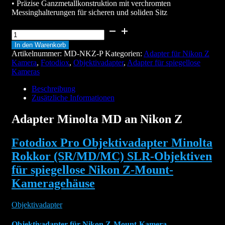
• Präzise Ganzmetallkonstruktion mit verchromten
Messinghalterungen für sicheren und soliden Sitz
Adapter
Minolta
In den Warenkorb
MD
Artikelnummer:
MD-NKZ-P
Kategorien:
Adapter für Nikon Z
an
Kamera
,
Fotodiox
,
Objektivadapter
,
Adapter für spiegellose
Nikon
Kameras
Z
Menge
Beschreibung
Zusätzliche Informationen
Adapter Minolta MD an Nikon Z
Fotodiox Pro Objektivadapter Minolta
Rokkor (SR/MD/MC) SLR-Objektiven
für spiegellose Nikon Z-Mount-
Kameragehäuse
Objektivadapter
Objektivadapter für Nikon Z-Mount-Kamera