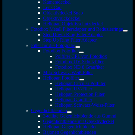
Kameradeckel
Lens Cap
Objektivdeckel Snap
Objektivrückdeckel
Heliopan Objektivschutzdeckel
Fotodiox Metall Filteradapter und Reduzierringe
Step Down Ring Filter Adapter
Step Up Ring Filter Adapter
Filter für die Fotografie
Fotodiox Fotofilter
Polfilter CPL von Fotodiox
Fotodiox UV Schutzfilter
Fotodiox ND 8 Graufilter
Milo Schwarz-Weiß-Filter
Heliopan Fotofilter
Heliopan Circular Polfilter
Heliopan UV-Filter
Heliopan-Protection Filter
Heliopan Graufilter
Heliopan Schwarz-Weiss-Filter
Gegenlichtblenden
3-teilige Gegenlichtblende aus Gummi
Gegenlichtblende mit Objektivdeckel
Heliopan Gegenlichtblenden
Bajonett Gegenlichtblenden