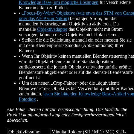
Knowledge Base, um mögliche Lösungen
für verschiedene
Kameramarken zu finden.
•
„Focus-By-Wire“-Objektive (wie etwa das STM von Cano
oder das AF-P von Nikon)
benötigen Strom, um die
manuellen Fokusringe am Objektiv zu aktivieren. Da
manuelle
Objektivadapter
das Objektiv nicht mit Strom
versorgen, können diese Objektive nicht fokussieren.
• Stellen Sie die Belichtung manuell ein oder messen Sie sie
mit dem Blendenprioritätsmodus (Abblendmodus) Ihrer
Kamera.
• Wenn Ihr Objektiv keinen manuellen Blendensteuerring hat
wird die Objektivblende auf ihre Standardposition
zurückgesetzt, die je nach Objektiv entweder auf die größte
Blendenstufe abgeblendet oder auf die kleinste Blendenstufe
geöffnet ist.
• Um den neuen „Crop-Faktor“ oder die „äquivalente
Brennweite“ des Objektivs bei Verwendung mit Ihrer Kamer
zu ermitteln,
lesen Sie bitte den Knowledge Base-Artikel vo
Fotodiox
.
Alle Bilder dienen nur zur Veranschaulichung. Das tatsächliche
Produkt kann aufgrund laufender Designverbesserungen leicht
abweichen.
Objektivfassung:
Minolta Rokkor (SR / MD / MC) SLR-