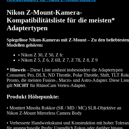
Nikon Z-Mount-Kamera-
Kompatibilitätsliste für die meisten*
Adaptertypen
Spiegellose Nikon-Kameras mit Z-Mount – Zu den beliebtesten
Modellen gehören:
• Nikon Z 30, Z 50, Z fc
• Nikon Z 5, Z 6, Z 6II, Z 7, Z 7II, Z 8, Z 9
* Hinweis
– Diese Liste umfasst insbesondere die Adaptertypen
Consumer, Pro, DLX, ND Throttle, Polar Throttle, Shift, TLT Rokr
Pronto, die meisten Fusion-, Macro- und Astro-Adapter. Diese List
gilt
NICHT
für RhinoCam Vertex-Adapter.
Produkt Höhepunkte:
• Montiert Minolta Rokkor (SR / MD / MC) SLR-Objektive an
Nikon Z-Mount Mirrorless Camera Body
• Verbesserte Handwerkskunst und Konstruktion mit hoher Toleran
für anspruchsvolle Profis; Unendlich Fokus oder darüber hinaus