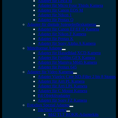
Adapter für Leica M
Adapter für Micro Four Thirds Kamera
Adapter für Canon EOS M
Adapter für Nikon 1
Adapter für Pentax Q
Adapter für digitale Spiegelreflexkameras
Adapter für Canon EF/EF-S Kamera
Adapter für Nikon F Kamera
Adapter für Pentax K
Adapter für Sony Alpha A Kamera
Mittelformat Adapter
Adapter für Hasselblad XCD Kamera
Adapter für Fujifilm GFX Kamera
Adapter für Mamiya M645 Kamera
Adapter für Pentax 645
Adapter für Video Kameras
Adapter Vizelex Cine ND-Filter 2 bis 8 Stopps
Adapter für Arri PL Kamera
Adapter für Arri LPL Kamera
Adapter für C Mount Kamera
B4 Objektivadapter
Adapter für Sony FZ Kamera
Fotodiox Spezial Adapter
Tilt/Shift Adapter
M42 TLT ROKR-Adapterkits