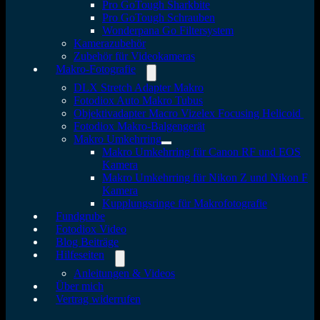
Pro GoTough Sharkbite
Pro GoTough Schrauben
Wonderpana Go Filtersystem
Kamerazubehör
Zubehör für Videokameras
Makro-Fotografie
DLX Stretch Adapter Makro
Fotodiox Auto Makro Tubus
Objektivadapter Macro Vizelex Focusing Helicoid
Fotodiox Makro-Balgengerät
Makro Umkehrring
Makro Umkehrring für Canon RF und EOS
Kamera
Makro Umkehrring für Nikon Z und Nikon F
Kamera
Kupplungsringe für Makrofotografie
Fundgrube
Fotodiox Video
Blog Beiträge
Hilfeseiten
Anleitungen & Videos
Über mich
Vertrag widerrufen