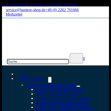
Zum Hauptinhalt springen
Zum Footer springen
service@lumiere-shop.de
+49 (0) 2262 701666
Merkzettel
Suchen
0
Home
Objektivadapter
Adapter für spiegellose Kameras
Adapter für Canon RF Kameras
Adapter für Nikon Z Kamera
Adapter für Sony-E Mount Kamera
Adapter für Fuji X-Serie Kamera
Adapter für Leica L-Mount Kameras