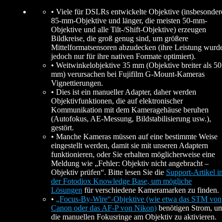
• Viele für DSLRs entwickelte Objektive (insbesonder
85-mm-Objektive und länger, die meisten 50-mm-
Objektive und alle Tilt-/Shift-Objektive) erzeugen
Bildkreise, die groß genug sind, um größere
Mittelformatsensoren abzudecken (ihre Leistung wurd
jedoch nur für ihre nativen Formate optimiert).
• Weitwinkelobjektive 35 mm (Objektive breiter als 50
mm) verursachen bei Fujifilm G-Mount-Kameras
Vignettierungen.
• Dies ist ein manueller Adapter, daher werden
Objektivfunktionen, die auf elektronischer
Kommunikation mit dem Kameragehäuse beruhen
(Autofokus, AE-Messung, Bildstabilisierung usw.),
gestört.
• Manche Kameras müssen auf eine bestimmte Weise
eingestellt werden, damit sie mit unseren Adaptern
funktionieren, oder Sie erhalten möglicherweise eine
Meldung wie „Fehler: Objektiv nicht angebracht –
Objektiv prüfen“. Bitte lesen Sie die
Support-Artikel i
der Fotodiox Knowledge Base, um mögliche
Lösungen
für verschiedene Kameramarken zu finden.
•
„Focus-By-Wire“-Objektive (wie etwa das STM von
Canon oder das AF-P von Nikon)
benötigen Strom, u
die manuellen Fokusringe am Objektiv zu aktivieren.