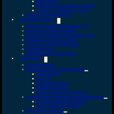
Shift Adapter
RhinoCam Vertex drehbarer Adapter
Adapter 4×5 Shift/Stitch-Adapter
Adapter für Astrofotografen
WonderPana System
Fotodiox WonderPana Filterhalter 145
WonderPana 145mm Rundfilter
Fotodiox WonderPana XL Filterhalter 186
WonderPana 145 Step-Up Ring
Fotodiox WonderPana Halterung
WonderPana Cap
WonderPana XK 186mm Filter
Fotozubehör
Kamerahandgriffe
Kameragehäuse und Objektivdeckel
Kameradeckel
Lens Cap
Objektivdeckel Snap
Objektivrückdeckel
Heliopan Objektivschutzdeckel
Fotodiox Metall Filteradapter und Reduzierringe
Step Down Ring Filter Adapter
Step Up Ring Filter Adapter
Filter für die Fotografie