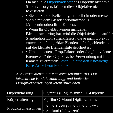
Da manuelle
Objektivadapter
das Objektiv nicht mit
Strom versorgen, können diese Objektive nicht
fokussieren.
• Stellen Sie die Belichtung manuell ein oder messen
Sie sie mit dem Blendenprioritätsmodus
(Abblendmodus) Ihrer Kamera.
• Wenn Ihr Objektiv keinen manuellen
Blendensteuerring hat, wird die Objektivblende auf ihr
Standardposition zurückgesetzt, die je nach Objektiv
entweder auf die größte Blendenstufe abgeblendet ode
auf die kleinste Blendenstufe geöffnet ist.
• Um den neuen „Crop-Faktor“ oder die „äquivalente
Brennweite“ des Objektivs bei Verwendung mit Ihrer
Kamera zu ermitteln,
lesen Sie bitte den Knowledge
Base-Artikel von Fotodiox
.
Alle Bilder dienen nur zur Veranschaulichung. Das
tatsächliche Produkt kann aufgrund laufender
Designverbesserungen leicht abweichen.
Objektivfassung
Olympus (OM) 35 mm SLR-Objektiv
Körperhalterung
Fujifilm G-Mount Digitalkameras
3 x 3 x 1 Zoll (7,6 x 7,6 x 2,6 cm)
Produktabmessungen
0,3 Pfund (5,5 Unzen)