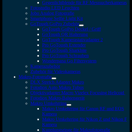
Gegenlichtblende für RF Messsucherkameras
Fotostudio LED Leuchten
Jobo Analog Fotografie
Smartphone Selfie Light Kit
GoTough GoPro Zubehör
GoTough GoPro Deckel / Griff
GoTough QR Halterung
GoTough Kamerastativadapter 2
Pro GoTough Extender
Pro GoTough Sharkbite
Pro GoTough Schrauben
Wonderpana Go Filtersystem
Kamerazubehör
Zubehör für Videokameras
Makro-Fotografie
DLX Stretch Adapter Makro
Fotodiox Auto Makro Tubus
Objektivadapter Macro Vizelex Focusing Helicoid
Fotodiox Makro-Balgengerät
Makro Umkehrring
Makro Umkehrring für Canon RF und EOS
Kamera
Makro Umkehrring für Nikon Z und Nikon F
Kamera
Kupplungsringe für Makrofotografie