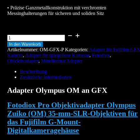
• Präzise Ganzmetallkonstruktion mit verchromten
Messinghalterungen für sicheren und soliden Sitz
Adapter
Olympus
In den Warenkorb
OM
Artikelnummer:
OM-GFX-P
Kategorien:
Adapter für Fujifilm GF
an
Kamera
,
Adapter für spiegellose Kameras
,
Fotodiox
,
GFX
Objektivadapter
,
Mittelformat Adapter
Menge
Beschreibung
Zusätzliche Informationen
Adapter Olympus OM an GFX
Fotodiox Pro Objektivadapter Olympus
Zuiko (OM) 35-mm-SLR-Objektiven für
das Fujifilm G-Mount-
Digitalkameragehäuse