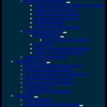
Adapter für Video Kameras
Adapter Vizelex Cine ND-Filter 2 bis 8 Stopps
Adapter für Arri PL Kamera
Adapter für Arri LPL Kamera
Adapter für C Mount Kamera
B4 Objektivadapter
Adapter für Sony FZ Kamera
Fotodiox Spezial Adapter
Tilt/Shift Adapter
M42 TLT ROKR-Adapterkits
Shift Adapter
RhinoCam Vertex drehbarer Adapter
Adapter 4×5 Shift/Stitch-Adapter
Adapter für Astrofotografen
WonderPana System
Fotodiox WonderPana Filterhalter 145
WonderPana 145mm Rundfilter
Fotodiox WonderPana XL Filterhalter 186
WonderPana 145 Step-Up Ring
Fotodiox WonderPana Halterung
WonderPana Cap
WonderPana XK 186mm Filter
Fotozubehör
Kamerahandgriffe
Kameragehäuse und Objektivdeckel