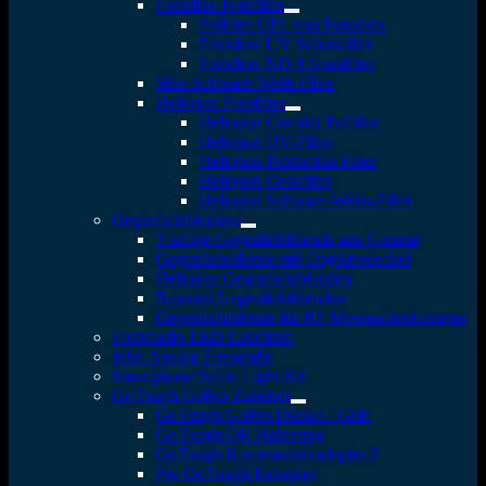
Fotodiox Fotofilter
Polfilter CPL von Fotodiox
Fotodiox UV Schutzfilter
Fotodiox ND 8 Graufilter
Milo Schwarz-Weiß-Filter
Heliopan Fotofilter
Heliopan Circular Polfilter
Heliopan UV-Filter
Heliopan-Protection Filter
Heliopan Graufilter
Heliopan Schwarz-Weiss-Filter
Gegenlichtblenden
3-teilige Gegenlichtblende aus Gummi
Gegenlichtblende mit Objektivdeckel
Heliopan Gegenlichtblenden
Bajonett Gegenlichtblenden
Gegenlichtblende für RF Messsucherkameras
Fotostudio LED Leuchten
Jobo Analog Fotografie
Smartphone Selfie Light Kit
GoTough GoPro Zubehör
GoTough GoPro Deckel / Griff
GoTough QR Halterung
GoTough Kamerastativadapter 2
Pro GoTough Extender