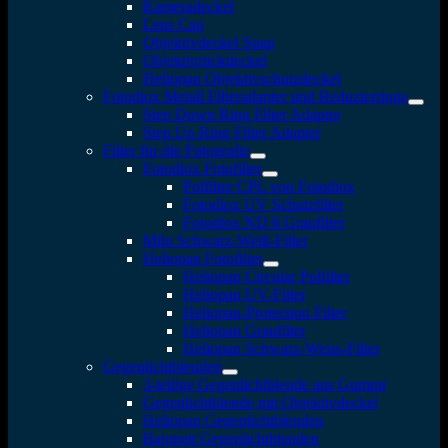
Kameradeckel
Lens Cap
Objektivdeckel Snap
Objektivrückdeckel
Heliopan Objektivschutzdeckel
Fotodiox Metall Filteradapter und Reduzierringe
Step Down Ring Filter Adapter
Step Up Ring Filter Adapter
Filter für die Fotografie
Fotodiox Fotofilter
Polfilter CPL von Fotodiox
Fotodiox UV Schutzfilter
Fotodiox ND 8 Graufilter
Milo Schwarz-Weiß-Filter
Heliopan Fotofilter
Heliopan Circular Polfilter
Heliopan UV-Filter
Heliopan-Protection Filter
Heliopan Graufilter
Heliopan Schwarz-Weiss-Filter
Gegenlichtblenden
3-teilige Gegenlichtblende aus Gummi
Gegenlichtblende mit Objektivdeckel
Heliopan Gegenlichtblenden
Bajonett Gegenlichtblenden