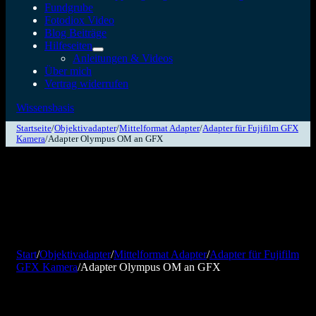
Fundgrube
Fotodiox Video
Blog Beiträge
Hilfeseiten
Anleitungen & Videos
Über mich
Vertrag widerrufen
Wissensbasis
Startseite
/
Objektivadapter
/
Mittelformat Adapter
/
Adapter für Fujifilm GFX
Kamera
/
Adapter Olympus OM an GFX
Start
/
Objektivadapter
/
Mittelformat Adapter
/
Adapter für Fujifilm
GFX Kamera
/
Adapter Olympus OM an GFX