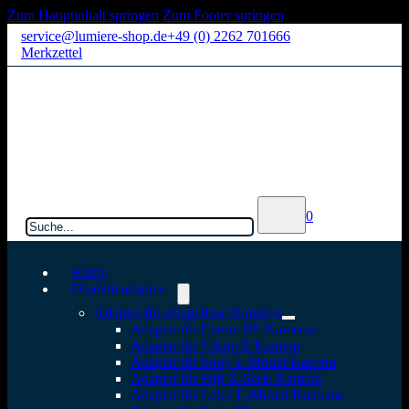
Zum Hauptinhalt springen
Zum Footer springen
service@lumiere-shop.de
+49 (0) 2262 701666
Merkzettel
Suchen
0
Home
Objektivadapter
Adapter für spiegellose Kameras
Adapter für Canon RF Kameras
Adapter für Nikon Z Kamera
Adapter für Sony-E Mount Kamera
Adapter für Fuji X-Serie Kamera
Adapter für Leica L-Mount Kameras