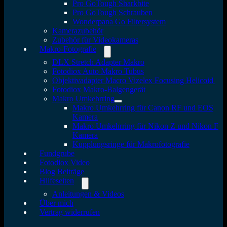
Pro GoTough Sharkbite
Pro GoTough Schrauben
Wonderpana Go Filtersystem
Kamerazubehör
Zubehör für Videokameras
Makro-Fotografie
DLX Stretch Adapter Makro
Fotodiox Auto Makro Tubus
Objektivadapter Macro Vizelex Focusing Helicoid
Fotodiox Makro-Balgengerät
Makro Umkehrring
Makro Umkehrring für Canon RF und EOS
Kamera
Makro Umkehrring für Nikon Z und Nikon F
Kamera
Kupplungsringe für Makrofotografie
Fundgrube
Fotodiox Video
Blog Beiträge
Hilfeseiten
Anleitungen & Videos
Über mich
Vertrag widerrufen