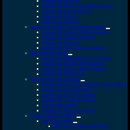
Adapter für Leica M
Adapter für Micro Four Thirds Kamera
Adapter für Canon EOS M
Adapter für Nikon 1
Adapter für Pentax Q
Adapter für digitale Spiegelreflexkameras
Adapter für Canon EF/EF-S Kamera
Adapter für Nikon F Kamera
Adapter für Pentax K
Adapter für Sony Alpha A Kamera
Mittelformat Adapter
Adapter für Hasselblad XCD Kamera
Adapter für Fujifilm GFX Kamera
Adapter für Mamiya M645 Kamera
Adapter für Pentax 645
Adapter für Video Kameras
Adapter Vizelex Cine ND-Filter 2 bis 8 Stopps
Adapter für Arri PL Kamera
Adapter für Arri LPL Kamera
Adapter für C Mount Kamera
B4 Objektivadapter
Adapter für Sony FZ Kamera
Fotodiox Spezial Adapter
Tilt/Shift Adapter
M42 TLT ROKR-Adapterkits