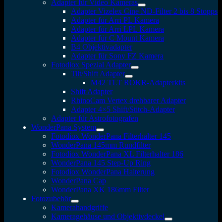
Adapter für Video Kameras
Adapter Vizelex Cine ND-Filter 2 bis 8 Stopps
Adapter für Arri PL Kamera
Adapter für Arri LPL Kamera
Adapter für C Mount Kamera
B4 Objektivadapter
Adapter für Sony FZ Kamera
Fotodiox Spezial Adapter
Tilt/Shift Adapter
M42 TLT ROKR-Adapterkits
Shift Adapter
RhinoCam Vertex drehbarer Adapter
Adapter 4×5 Shift/Stitch-Adapter
Adapter für Astrofotografen
WonderPana System
Fotodiox WonderPana Filterhalter 145
WonderPana 145mm Rundfilter
Fotodiox WonderPana XL Filterhalter 186
WonderPana 145 Step-Up Ring
Fotodiox WonderPana Halterung
WonderPana Cap
WonderPana XK 186mm Filter
Fotozubehör
Kamerahandgriffe
Kameragehäuse und Objektivdeckel