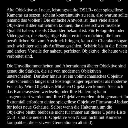
Alte Objektive auf neue, leistungsstarke DSLR- oder spiegellose
Kameras zu setzen, scheint kontraintuitiv zu sein, also warum sollte
jemand das wollen? Die einfache Antwort ist, dass viele ältere
Objektive Bilder aufnehmen können, die diese schwer fassbare
Qualität haben, die als Charakter bekannt ist. Für Fotografen oder
Videografen, die einzigartige Bilder erstellen möchten, die ihren
persönlichen Stil zum Ausdruck bringen, kann der Charakter sogar
noch wichtiger sein als Auflösungszahlen, Schärfe bis in die Ecken
und andere Vorteile der nahezu perfekten Objektive, die heute weit
verbreitet sind.
Die Unvollkommenheiten und Aberrationen älterer Objektive sind
genau die Stärken, die sie von modernen Objektiven
unterscheiden. Darüber hinaus ist ein vollmechanisches Objektiv
wahrscheinlich länger und kostengünstiger reparierbar als moderne
Focus-by-Wire-Objektive. Mit alten Objektiven können Sie auch
das Kamerasystem wechseln, oder Ihre Halterung kann
ausgemustert werden und Ihre Objektive werden nicht gemauert. I
Extremfall erfordern einige spiegellose Objektive Firmware-Update
für jedes neue Gehäuse. Selbst wenn die Halterung um die
Objektive bleibt, bleibt sie nicht für immer auf dieser Update-Liste
(z. B. sind die neuen E-Objektive von Nikon nicht mit Kameras
kompatibel, die erst zwei Generationen alt sind).