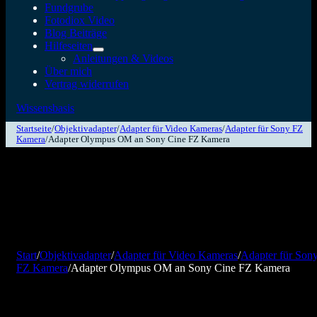
Fundgrube
Fotodiox Video
Blog Beiträge
Hilfeseiten
Anleitungen & Videos
Über mich
Vertrag widerrufen
Wissensbasis
Startseite
/
Objektivadapter
/
Adapter für Video Kameras
/
Adapter für Sony FZ
Kamera
/
Adapter Olympus OM an Sony Cine FZ Kamera
Start
/
Objektivadapter
/
Adapter für Video Kameras
/
Adapter für Son
FZ Kamera
/
Adapter Olympus OM an Sony Cine FZ Kamera