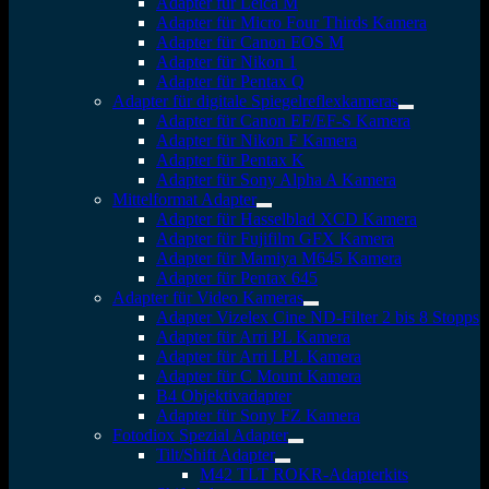
Adapter für Leica M
Adapter für Micro Four Thirds Kamera
Adapter für Canon EOS M
Adapter für Nikon 1
Adapter für Pentax Q
Adapter für digitale Spiegelreflexkameras
Adapter für Canon EF/EF-S Kamera
Adapter für Nikon F Kamera
Adapter für Pentax K
Adapter für Sony Alpha A Kamera
Mittelformat Adapter
Adapter für Hasselblad XCD Kamera
Adapter für Fujifilm GFX Kamera
Adapter für Mamiya M645 Kamera
Adapter für Pentax 645
Adapter für Video Kameras
Adapter Vizelex Cine ND-Filter 2 bis 8 Stopps
Adapter für Arri PL Kamera
Adapter für Arri LPL Kamera
Adapter für C Mount Kamera
B4 Objektivadapter
Adapter für Sony FZ Kamera
Fotodiox Spezial Adapter
Tilt/Shift Adapter
M42 TLT ROKR-Adapterkits