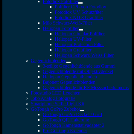
Fotodiox Fotofilter
Polfilter CPL von Fotodiox
Fotodiox UV Schutzfilter
Fotodiox ND 8 Graufilter
Milo Schwarz-Weiß-Filter
Heliopan Fotofilter
Heliopan Circular Polfilter
Heliopan UV-Filter
Heliopan-Protection Filter
Heliopan Graufilter
Heliopan Schwarz-Weiss-Filter
Gegenlichtblenden
3-teilige Gegenlichtblende aus Gummi
Gegenlichtblende mit Objektivdeckel
Heliopan Gegenlichtblenden
Bajonett Gegenlichtblenden
Gegenlichtblende für RF Messsucherkameras
Fotostudio LED Leuchten
Jobo Analog Fotografie
Smartphone Selfie Light Kit
GoTough GoPro Zubehör
GoTough GoPro Deckel / Griff
GoTough QR Halterung
GoTough Kamerastativadapter 2
Pro GoTough Extender