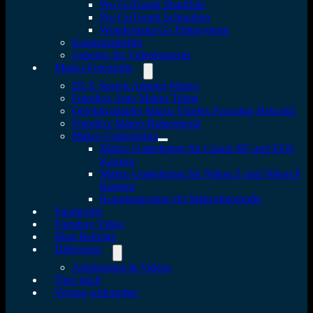
Pro GoTough Sharkbite
Pro GoTough Schrauben
Wonderpana Go Filtersystem
Kamerazubehör
Zubehör für Videokameras
Makro-Fotografie
DLX Stretch Adapter Makro
Fotodiox Auto Makro Tubus
Objektivadapter Macro Vizelex Focusing Helicoid
Fotodiox Makro-Balgengerät
Makro Umkehrring
Makro Umkehrring für Canon RF und EOS
Kamera
Makro Umkehrring für Nikon Z und Nikon F
Kamera
Kupplungsringe für Makrofotografie
Fundgrube
Fotodiox Video
Blog Beiträge
Hilfeseiten
Anleitungen & Videos
Über mich
Vertrag widerrufen