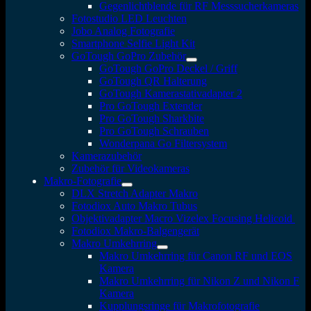
Gegenlichtblende für RF Messsucherkameras
Fotostudio LED Leuchten
Jobo Analog Fotografie
Smartphone Selfie Light Kit
GoTough GoPro Zubehör
GoTough GoPro Deckel / Griff
GoTough QR Halterung
GoTough Kamerastativadapter 2
Pro GoTough Extender
Pro GoTough Sharkbite
Pro GoTough Schrauben
Wonderpana Go Filtersystem
Kamerazubehör
Zubehör für Videokameras
Makro-Fotografie
DLX Stretch Adapter Makro
Fotodiox Auto Makro Tubus
Objektivadapter Macro Vizelex Focusing Helicoid
Fotodiox Makro-Balgengerät
Makro Umkehrring
Makro Umkehrring für Canon RF und EOS
Kamera
Makro Umkehrring für Nikon Z und Nikon F
Kamera
Kupplungsringe für Makrofotografie