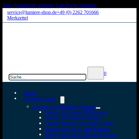
Zum Hauptinhalt springen
Zum Footer springen
service@lumiere-shop.de
+49 (0) 2262 701666
Merkzettel
Suchen
0
Home
Objektivadapter
Adapter für spiegellose Kameras
Adapter für Canon RF Kameras
Adapter für Nikon Z Kamera
Adapter für Sony-E Mount Kamera
Adapter für Fuji X-Serie Kamera
Adapter für Leica L-Mount Kameras