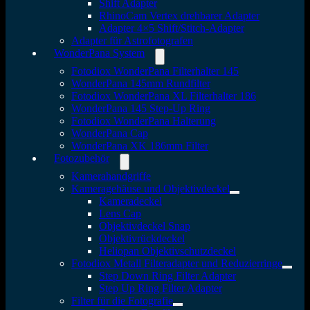
Shift Adapter
RhinoCam Vertex drehbarer Adapter
Adapter 4×5 Shift/Stitch-Adapter
Adapter für Astrofotografen
WonderPana System
Fotodiox WonderPana Filterhalter 145
WonderPana 145mm Rundfilter
Fotodiox WonderPana XL Filterhalter 186
WonderPana 145 Step-Up Ring
Fotodiox WonderPana Halterung
WonderPana Cap
WonderPana XK 186mm Filter
Fotozubehör
Kamerahandgriffe
Kameragehäuse und Objektivdeckel
Kameradeckel
Lens Cap
Objektivdeckel Snap
Objektivrückdeckel
Heliopan Objektivschutzdeckel
Fotodiox Metall Filteradapter und Reduzierringe
Step Down Ring Filter Adapter
Step Up Ring Filter Adapter
Filter für die Fotografie