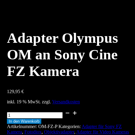
Adapter Olympus
OM an Sony Cine
FZ Kamera
129,95
€
inkl. 19 % MwSt.
zzgl.
Versandkosten
Adapter
Olympus
In den Warenkorb
OM
Artikelnummer:
OM-FZ-P
Kategorien:
Adapter für Sony FZ
an
Kamera
,
Fotodiox
,
Objektivadapter
,
Adapter für Video Kameras
Sony