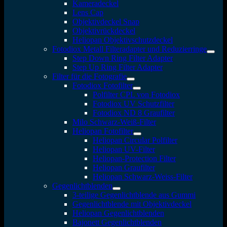
Kameradeckel
Lens Cap
Objektivdeckel Snap
Objektivrückdeckel
Heliopan Objektivschutzdeckel
Fotodiox Metall Filteradapter und Reduzierringe
Step Down Ring Filter Adapter
Step Up Ring Filter Adapter
Filter für die Fotografie
Fotodiox Fotofilter
Polfilter CPL von Fotodiox
Fotodiox UV Schutzfilter
Fotodiox ND 8 Graufilter
Milo Schwarz-Weiß-Filter
Heliopan Fotofilter
Heliopan Circular Polfilter
Heliopan UV-Filter
Heliopan-Protection Filter
Heliopan Graufilter
Heliopan Schwarz-Weiss-Filter
Gegenlichtblenden
3-teilige Gegenlichtblende aus Gummi
Gegenlichtblende mit Objektivdeckel
Heliopan Gegenlichtblenden
Bajonett Gegenlichtblenden