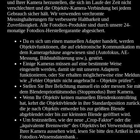
und Ihrer Kamera herzustellen, die sich im Laufe der Zeit nicht
verschlechtert und die Objektiv-Kamera-Verbindung bei jedem
Gebrauch sicher hält. Wir verwenden verchromte
Messinghalterungen für verbesserte Haltbarkeit und
Zuverlässigkeit. Alle Fotodiox-Produkte sind durch unsere 24-
monatige Fotodiox-Herstellergarantie abgesichert.
• Da es sich um einen manuellen Adapter handelt, werden
Objektivfunktionen, die auf elektronische Kommunikation m
dem Kameragehäuse angewiesen sind (Autofokus, AE-
Messung, Bildstabilisierung usw.), gestört.
• Einige Kameras müssen auf eine bestimmte Weise
eingestellt werden, damit sie mit unseren Adaptern
funktionieren, oder Sie erhalten möglicherweise eine Meldu
wie „Fehler Objektiv nicht angebracht – Objektiv prüfen“.
• Stellen Sie Ihre Belichtung manuell ein oder messen Sie mi
dem Blendenprioritätsmodus (Stoppmodus) Ihrer Kamera.
• Wenn Ihr Objektiv keinen manuellen Blendenkontrollring
hat, kehrt die Objektivblende in ihre Standardposition zurück
die je nach Objektiv entweder bis zur größten Blende
abgeblendet oder bis zur kleinsten Blende geöffnet wird.
• Um festzustellen, wie der neue „Crop-Faktor“ oder die
„äquivalente Brennweite“ des Objektivs bei Verwendung mit
Ihrer Kamera aussehen wird, lesen Sie bitte den Artikel in de
Fotodiox-Wissensdatenbank .