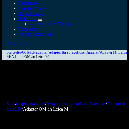
Fundgrube
Fotodiox Video
Blog Beiträge
Hilfeseiten
Anleitungen & Videos
Über mich
Vertrag widerrufen
Wissensbasis
Startseite
/
Objektivadapter
/
Adapter für spiegellose Kameras
/
Adapter für Leica
M
/
Adapter OM an Leica M
Start
/
Objektivadapter
/
Adapter für spiegellose Kameras
/
Adapter für
Leica M
/
Adapter OM an Leica M