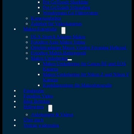
Pro GoTough Sharkbite
Pro GoTough Schrauben
Wonderpana Go Filtersystem
Kamerazubehör
Zubehör für Videokameras
Makro-Fotografie
DLX Stretch Adapter Makro
Fotodiox Auto Makro Tubus
Objektivadapter Macro Vizelex Focusing Helicoid
Fotodiox Makro-Balgengerät
Makro Umkehrring
Makro Umkehrring für Canon RF und EOS
Kamera
Makro Umkehrring für Nikon Z und Nikon F
Kamera
Kupplungsringe für Makrofotografie
Fundgrube
Fotodiox Video
Blog Beiträge
Hilfeseiten
Anleitungen & Videos
Über mich
Vertrag widerrufen