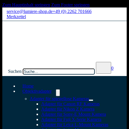
Zum Hauptinhalt springen
Zum Footer springen
service@lumiere-shop.de
+49 (0) 2262 701666
Merkzettel
0
Suchen
Home
Objektivadapter
Adapter für spiegellose Kameras
Adapter für Canon RF Kameras
Adapter für Nikon Z Kamera
Adapter für Sony-E Mount Kamera
Adapter für Fuji X-Serie Kamera
Adapter für Leica L-Mount Kameras