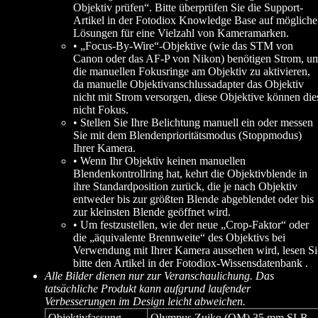
Objektiv prüfen“. Bitte überprüfen Sie die Support-
Artikel in der Fotodiox Knowledge Base auf mögliche
Lösungen für eine Vielzahl von Kameramarken.
• „Focus-By-Wire“-Objektive (wie das STM von
Canon oder das AF-P von Nikon) benötigen Strom, u
die manuellen Fokusringe am Objektiv zu aktivieren,
da manuelle Objektivanschlussadapter das Objektiv
nicht mit Strom versorgen, diese Objektive können die
nicht Fokus.
• Stellen Sie Ihre Belichtung manuell ein oder messen
Sie mit dem Blendenprioritätsmodus (Stoppmodus)
Ihrer Kamera.
• Wenn Ihr Objektiv keinen manuellen
Blendenkontrollring hat, kehrt die Objektivblende in
ihre Standardposition zurück, die je nach Objektiv
entweder bis zur größten Blende abgeblendet oder bis
zur kleinsten Blende geöffnet wird.
• Um festzustellen, wie der neue „Crop-Faktor“ oder
die „äquivalente Brennweite“ des Objektivs bei
Verwendung mit Ihrer Kamera aussehen wird, lesen Si
bitte den Artikel in der Fotodiox-Wissensdatenbank .
Alle Bilder dienen nur zur Veranschaulichung. Das
tatsächliche Produkt kann aufgrund laufender
Verbesserungen im Design leicht abweichen.
Objektivfassung
Olympus Zuiko (OM) 35 mm SLR-