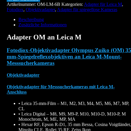
Artikelnummer:
OM-LM-6B
Kategorien:
Adapter für Leica M
,
Fotodiox
,
Objektivadapter
,
Adapter für spiegellose Kameras
Beschreibung
Zusätzliche Informationen
Adapter OM an Leica M
Fotodiox-Objektivadapter Olympus Zuiko (OM) 35
mm-Spiegelreflexobjektiven an Leica M-Mount-
Messsucherkameras
Objektivadapter
Objektivadapter für Messsucherkameras mit Leica M-
Anschluss
• Leica 35-mm-Film – M1, M2, M3, M4, M5, M6, M7, MP,
CL
• Leica Digital – M8, M9, M9-P, M10, M10-D, M10-P, M
Monochrom, M, ME, MP, MA
• Hexar RF, Epson R-D1, 35 mm Bessa, Cosina Voigtländer,
Minolta CLE, Rollei 35 RF, Zeiss Ikon