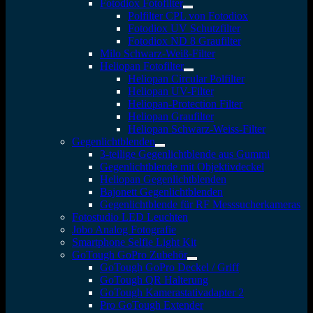
Fotodiox Fotofilter
Polfilter CPL von Fotodiox
Fotodiox UV Schutzfilter
Fotodiox ND 8 Graufilter
Milo Schwarz-Weiß-Filter
Heliopan Fotofilter
Heliopan Circular Polfilter
Heliopan UV-Filter
Heliopan-Protection Filter
Heliopan Graufilter
Heliopan Schwarz-Weiss-Filter
Gegenlichtblenden
3-teilige Gegenlichtblende aus Gummi
Gegenlichtblende mit Objektivdeckel
Heliopan Gegenlichtblenden
Bajonett Gegenlichtblenden
Gegenlichtblende für RF Messsucherkameras
Fotostudio LED Leuchten
Jobo Analog Fotografie
Smartphone Selfie Light Kit
GoTough GoPro Zubehör
GoTough GoPro Deckel / Griff
GoTough QR Halterung
GoTough Kamerastativadapter 2
Pro GoTough Extender