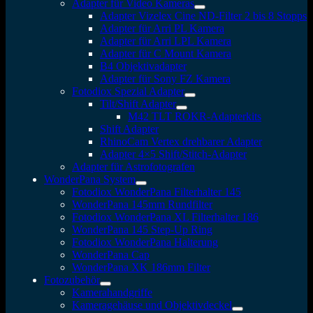
Adapter für Video Kameras
Adapter Vizelex Cine ND-Filter 2 bis 8 Stopps
Adapter für Arri PL Kamera
Adapter für Arri LPL Kamera
Adapter für C Mount Kamera
B4 Objektivadapter
Adapter für Sony FZ Kamera
Fotodiox Spezial Adapter
Tilt/Shift Adapter
M42 TLT ROKR-Adapterkits
Shift Adapter
RhinoCam Vertex drehbarer Adapter
Adapter 4×5 Shift/Stitch-Adapter
Adapter für Astrofotografen
WonderPana System
Fotodiox WonderPana Filterhalter 145
WonderPana 145mm Rundfilter
Fotodiox WonderPana XL Filterhalter 186
WonderPana 145 Step-Up Ring
Fotodiox WonderPana Halterung
WonderPana Cap
WonderPana XK 186mm Filter
Fotozubehör
Kamerahandgriffe
Kameragehäuse und Objektivdeckel