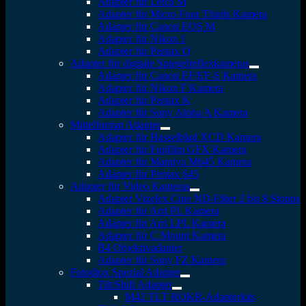
Adapter für Leica M
Adapter für Micro Four Thirds Kamera
Adapter für Canon EOS M
Adapter für Nikon 1
Adapter für Pentax Q
Adapter für digitale Spiegelreflexkameras
Adapter für Canon EF/EF-S Kamera
Adapter für Nikon F Kamera
Adapter für Pentax K
Adapter für Sony Alpha A Kamera
Mittelformat Adapter
Adapter für Hasselblad XCD Kamera
Adapter für Fujifilm GFX Kamera
Adapter für Mamiya M645 Kamera
Adapter für Pentax 645
Adapter für Video Kameras
Adapter Vizelex Cine ND-Filter 2 bis 8 Stopps
Adapter für Arri PL Kamera
Adapter für Arri LPL Kamera
Adapter für C Mount Kamera
B4 Objektivadapter
Adapter für Sony FZ Kamera
Fotodiox Spezial Adapter
Tilt/Shift Adapter
M42 TLT ROKR-Adapterkits