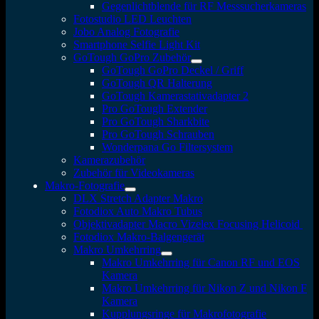
Gegenlichtblende für RF Messsucherkameras
Fotostudio LED Leuchten
Jobo Analog Fotografie
Smartphone Selfie Light Kit
GoTough GoPro Zubehör
GoTough GoPro Deckel / Griff
GoTough QR Halterung
GoTough Kamerastativadapter 2
Pro GoTough Extender
Pro GoTough Sharkbite
Pro GoTough Schrauben
Wonderpana Go Filtersystem
Kamerazubehör
Zubehör für Videokameras
Makro-Fotografie
DLX Stretch Adapter Makro
Fotodiox Auto Makro Tubus
Objektivadapter Macro Vizelex Focusing Helicoid
Fotodiox Makro-Balgengerät
Makro Umkehrring
Makro Umkehrring für Canon RF und EOS
Kamera
Makro Umkehrring für Nikon Z und Nikon F
Kamera
Kupplungsringe für Makrofotografie