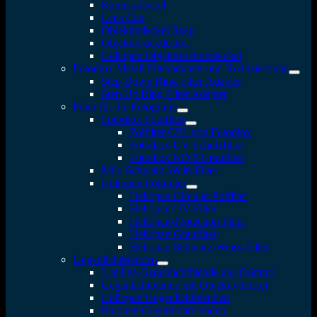
Kameradeckel
Lens Cap
Objektivdeckel Snap
Objektivrückdeckel
Heliopan Objektivschutzdeckel
Fotodiox Metall Filteradapter und Reduzierringe
Step Down Ring Filter Adapter
Step Up Ring Filter Adapter
Filter für die Fotografie
Fotodiox Fotofilter
Polfilter CPL von Fotodiox
Fotodiox UV Schutzfilter
Fotodiox ND 8 Graufilter
Milo Schwarz-Weiß-Filter
Heliopan Fotofilter
Heliopan Circular Polfilter
Heliopan UV-Filter
Heliopan-Protection Filter
Heliopan Graufilter
Heliopan Schwarz-Weiss-Filter
Gegenlichtblenden
3-teilige Gegenlichtblende aus Gummi
Gegenlichtblende mit Objektivdeckel
Heliopan Gegenlichtblenden
Bajonett Gegenlichtblenden