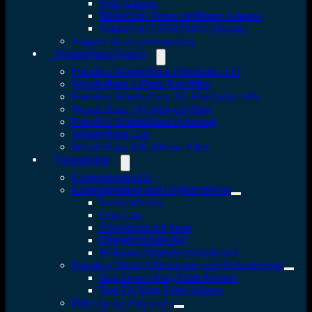
Shift Adapter
RhinoCam Vertex drehbarer Adapter
Adapter 4×5 Shift/Stitch-Adapter
Adapter für Astrofotografen
WonderPana System
Fotodiox WonderPana Filterhalter 145
WonderPana 145mm Rundfilter
Fotodiox WonderPana XL Filterhalter 186
WonderPana 145 Step-Up Ring
Fotodiox WonderPana Halterung
WonderPana Cap
WonderPana XK 186mm Filter
Fotozubehör
Kamerahandgriffe
Kameragehäuse und Objektivdeckel
Kameradeckel
Lens Cap
Objektivdeckel Snap
Objektivrückdeckel
Heliopan Objektivschutzdeckel
Fotodiox Metall Filteradapter und Reduzierringe
Step Down Ring Filter Adapter
Step Up Ring Filter Adapter
Filter für die Fotografie