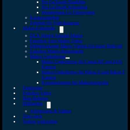
Pro GoTough Sharkbite
Pro GoTough Schrauben
Wonderpana Go Filtersystem
Kamerazubehör
Zubehör für Videokameras
Makro-Fotografie
DLX Stretch Adapter Makro
Fotodiox Auto Makro Tubus
Objektivadapter Macro Vizelex Focusing Helicoid
Fotodiox Makro-Balgengerät
Makro Umkehrring
Makro Umkehrring für Canon RF und EOS
Kamera
Makro Umkehrring für Nikon Z und Nikon F
Kamera
Kupplungsringe für Makrofotografie
Fundgrube
Fotodiox Video
Blog Beiträge
Hilfeseiten
Anleitungen & Videos
Über mich
Vertrag widerrufen