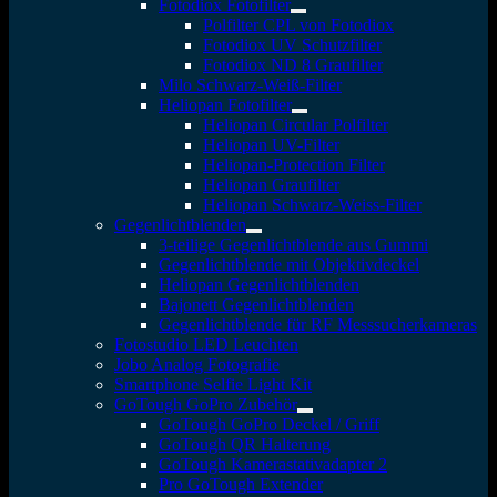
Fotodiox Fotofilter
Polfilter CPL von Fotodiox
Fotodiox UV Schutzfilter
Fotodiox ND 8 Graufilter
Milo Schwarz-Weiß-Filter
Heliopan Fotofilter
Heliopan Circular Polfilter
Heliopan UV-Filter
Heliopan-Protection Filter
Heliopan Graufilter
Heliopan Schwarz-Weiss-Filter
Gegenlichtblenden
3-teilige Gegenlichtblende aus Gummi
Gegenlichtblende mit Objektivdeckel
Heliopan Gegenlichtblenden
Bajonett Gegenlichtblenden
Gegenlichtblende für RF Messsucherkameras
Fotostudio LED Leuchten
Jobo Analog Fotografie
Smartphone Selfie Light Kit
GoTough GoPro Zubehör
GoTough GoPro Deckel / Griff
GoTough QR Halterung
GoTough Kamerastativadapter 2
Pro GoTough Extender