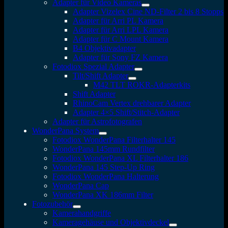
Adapter für Video Kameras
Adapter Vizelex Cine ND-Filter 2 bis 8 Stopps
Adapter für Arri PL Kamera
Adapter für Arri LPL Kamera
Adapter für C Mount Kamera
B4 Objektivadapter
Adapter für Sony FZ Kamera
Fotodiox Spezial Adapter
Tilt/Shift Adapter
M42 TLT ROKR-Adapterkits
Shift Adapter
RhinoCam Vertex drehbarer Adapter
Adapter 4×5 Shift/Stitch-Adapter
Adapter für Astrofotografen
WonderPana System
Fotodiox WonderPana Filterhalter 145
WonderPana 145mm Rundfilter
Fotodiox WonderPana XL Filterhalter 186
WonderPana 145 Step-Up Ring
Fotodiox WonderPana Halterung
WonderPana Cap
WonderPana XK 186mm Filter
Fotozubehör
Kamerahandgriffe
Kameragehäuse und Objektivdeckel