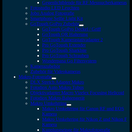
Gegenlichtblende für RF Messsucherkameras
Fotostudio LED Leuchten
Jobo Analog Fotografie
Smartphone Selfie Light Kit
GoTough GoPro Zubehör
GoTough GoPro Deckel / Griff
GoTough QR Halterung
GoTough Kamerastativadapter 2
Pro GoTough Extender
Pro GoTough Sharkbite
Pro GoTough Schrauben
Wonderpana Go Filtersystem
Kamerazubehör
Zubehör für Videokameras
Makro-Fotografie
DLX Stretch Adapter Makro
Fotodiox Auto Makro Tubus
Objektivadapter Macro Vizelex Focusing Helicoid
Fotodiox Makro-Balgengerät
Makro Umkehrring
Makro Umkehrring für Canon RF und EOS
Kamera
Makro Umkehrring für Nikon Z und Nikon F
Kamera
Kupplungsringe für Makrofotografie