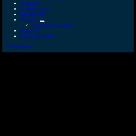
Fundgrube
Fotodiox Video
Blog Beiträge
Hilfeseiten
Anleitungen & Videos
Über mich
Vertrag widerrufen
Wissensbasis