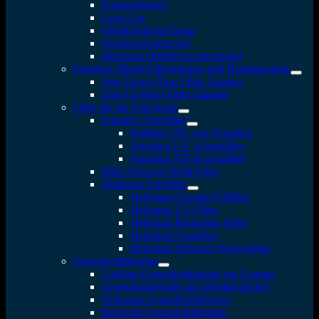
Kameradeckel
Lens Cap
Objektivdeckel Snap
Objektivrückdeckel
Heliopan Objektivschutzdeckel
Fotodiox Metall Filteradapter und Reduzierringe
Step Down Ring Filter Adapter
Step Up Ring Filter Adapter
Filter für die Fotografie
Fotodiox Fotofilter
Polfilter CPL von Fotodiox
Fotodiox UV Schutzfilter
Fotodiox ND 8 Graufilter
Milo Schwarz-Weiß-Filter
Heliopan Fotofilter
Heliopan Circular Polfilter
Heliopan UV-Filter
Heliopan-Protection Filter
Heliopan Graufilter
Heliopan Schwarz-Weiss-Filter
Gegenlichtblenden
3-teilige Gegenlichtblende aus Gummi
Gegenlichtblende mit Objektivdeckel
Heliopan Gegenlichtblenden
Bajonett Gegenlichtblenden