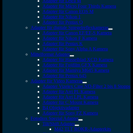
Adapter für Leica M
Adapter für Micro Four Thirds Kamera
Adapter für Canon EOS M
Adapter für Nikon 1
Adapter für Pentax Q
Adapter für digitale Spiegelreflexkameras
Adapter für Canon EF/EF-S Kamera
Adapter für Nikon F Kamera
Adapter für Pentax K
Adapter für Sony Alpha A Kamera
Mittelformat Adapter
Adapter für Hasselblad XCD Kamera
Adapter für Fujifilm GFX Kamera
Adapter für Mamiya M645 Kamera
Adapter für Pentax 645
Adapter für Video Kameras
Adapter Vizelex Cine ND-Filter 2 bis 8 Stopps
Adapter für Arri PL Kamera
Adapter für Arri LPL Kamera
Adapter für C Mount Kamera
B4 Objektivadapter
Adapter für Sony FZ Kamera
Fotodiox Spezial Adapter
Tilt/Shift Adapter
M42 TLT ROKR-Adapterkits