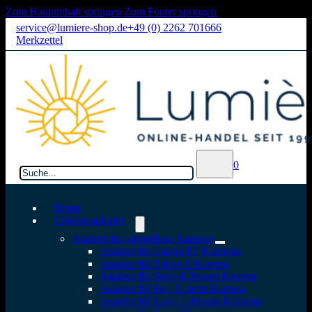
Zum Hauptinhalt springen
Zum Footer springen
service@lumiere-shop.de
+49 (0) 2262 701666
Merkzettel
Suchen
0
Home
Objektivadapter
Adapter für spiegellose Kameras
Adapter für Canon RF Kameras
Adapter für Nikon Z Kamera
Adapter für Sony-E Mount Kamera
Adapter für Fuji X-Serie Kamera
Adapter für Leica L-Mount Kameras