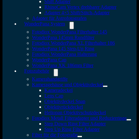
Shift Adapter
RhinoCam Vertex drehbarer Adapter
Adapter 4×5 Shift/Stitch-Adapter
Adapter für Astrofotografen
WonderPana System
Fotodiox WonderPana Filterhalter 145
WonderPana 145mm Rundfilter
Fotodiox WonderPana XL Filterhalter 186
WonderPana 145 Step-Up Ring
Fotodiox WonderPana Halterung
WonderPana Cap
WonderPana XK 186mm Filter
Fotozubehör
Kamerahandgriffe
Kameragehäuse und Objektivdeckel
Kameradeckel
Lens Cap
Objektivdeckel Snap
Objektivrückdeckel
Heliopan Objektivschutzdeckel
Fotodiox Metall Filteradapter und Reduzierringe
Step Down Ring Filter Adapter
Step Up Ring Filter Adapter
Filter für die Fotografie