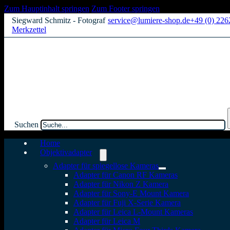
Zum Hauptinhalt springen
Zum Footer springen
Siegward Schmitz - Fotograf
service@lumiere-shop.de
+49 (0) 22
Merkzettel
Suchen
Home
Objektivadapter
Adapter für spiegellose Kameras
Adapter für Canon RF Kameras
Adapter für Nikon Z Kamera
Adapter für Sony-E Mount Kamera
Adapter für Fuji X-Serie Kamera
Adapter für Leica L-Mount Kameras
Adapter für Leica M