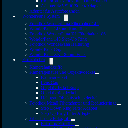
RhinoCam Vertex drehbarer Adapter
Adapter 4×5 Shift/Stitch-Adapter
Adapter für Astrofotografen
WonderPana System
Fotodiox WonderPana Filterhalter 145
WonderPana 145mm Rundfilter
Fotodiox WonderPana XL Filterhalter 186
WonderPana 145 Step-Up Ring
Fotodiox WonderPana Halterung
WonderPana Cap
WonderPana XK 186mm Filter
Fotozubehör
Kamerahandgriffe
Kameragehäuse und Objektivdeckel
Kameradeckel
Lens Cap
Objektivdeckel Snap
Objektivrückdeckel
Heliopan Objektivschutzdeckel
Fotodiox Metall Filteradapter und Reduzierringe
Step Down Ring Filter Adapter
Step Up Ring Filter Adapter
Filter für die Fotografie
Fotodiox Fotofilter