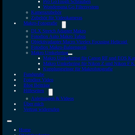
Pro GoTough Schrauben
Wonderpana Go Filtersystem
Kamerazubehör
Zubehör für Videokameras
Makro-Fotografie
DLX Stretch Adapter Makro
Fotodiox Auto Makro Tubus
Objektivadapter Macro Vizelex Focusing Helicoid
Fotodiox Makro-Balgengerät
Makro Umkehrring
Makro Umkehrring für Canon RF und EOS Ka
Makro Umkehrring für Nikon Z und Nikon F 
Kupplungsringe für Makrofotografie
Fundgrube
Fotodiox Video
Blog Beiträge
Hilfeseiten
Anleitungen & Videos
Über mich
Vertrag widerrufen
Home