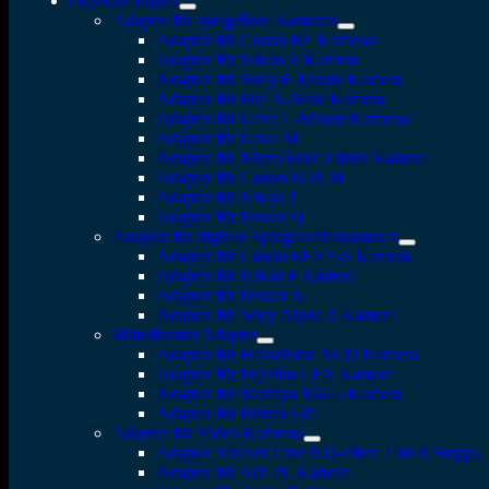
Objektivadapter
Adapter für spiegellose Kameras
Adapter für Canon RF Kameras
Adapter für Nikon Z Kamera
Adapter für Sony-E Mount Kamera
Adapter für Fuji X-Serie Kamera
Adapter für Leica L-Mount Kameras
Adapter für Leica M
Adapter für Micro Four Thirds Kamera
Adapter für Canon EOS M
Adapter für Nikon 1
Adapter für Pentax Q
Adapter für digitale Spiegelreflexkameras
Adapter für Canon EF/EF-S Kamera
Adapter für Nikon F Kamera
Adapter für Pentax K
Adapter für Sony Alpha A Kamera
Mittelformat Adapter
Adapter für Hasselblad XCD Kamera
Adapter für Fujifilm GFX Kamera
Adapter für Mamiya M645 Kamera
Adapter für Pentax 645
Adapter für Video Kameras
Adapter Vizelex Cine ND-Filter 2 bis 8 Stopps
Adapter für Arri PL Kamera