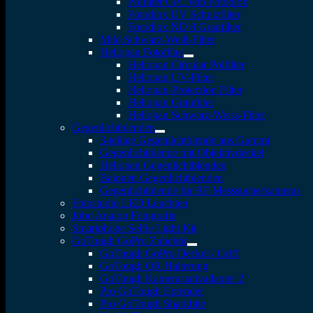
Polfilter CPL von Fotodiox
Fotodiox UV Schutzfilter
Fotodiox ND 8 Graufilter
Milo Schwarz-Weiß-Filter
Heliopan Fotofilter
Heliopan Circular Polfilter
Heliopan UV-Filter
Heliopan-Protection Filter
Heliopan Graufilter
Heliopan Schwarz-Weiss-Filter
Gegenlichtblenden
3-teilige Gegenlichtblende aus Gummi
Gegenlichtblende mit Objektivdeckel
Heliopan Gegenlichtblenden
Bajonett Gegenlichtblenden
Gegenlichtblende für RF Messsucherkameras
Fotostudio LED Leuchten
Jobo Analog Fotografie
Smartphone Selfie Light Kit
GoTough GoPro Zubehör
GoTough GoPro Deckel / Griff
GoTough QR Halterung
GoTough Kamerastativadapter 2
Pro GoTough Extender
Pro GoTough Sharkbite