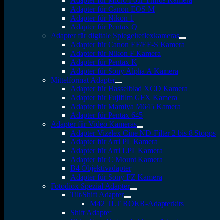
Adapter für Micro Four Thirds Kamera
Adapter für Canon EOS M
Adapter für Nikon 1
Adapter für Pentax Q
Adapter für digitale Spiegelreflexkameras
Adapter für Canon EF/EF-S Kamera
Adapter für Nikon F Kamera
Adapter für Pentax K
Adapter für Sony Alpha A Kamera
Mittelformat Adapter
Adapter für Hasselblad XCD Kamera
Adapter für Fujifilm GFX Kamera
Adapter für Mamiya M645 Kamera
Adapter für Pentax 645
Adapter für Video Kameras
Adapter Vizelex Cine ND-Filter 2 bis 8 Stopps
Adapter für Arri PL Kamera
Adapter für Arri LPL Kamera
Adapter für C Mount Kamera
B4 Objektivadapter
Adapter für Sony FZ Kamera
Fotodiox Spezial Adapter
Tilt/Shift Adapter
M42 TLT ROKR-Adapterkits
Shift Adapter