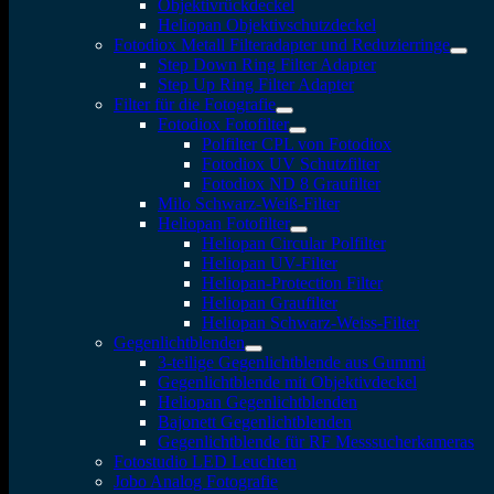
Objektivrückdeckel
Heliopan Objektivschutzdeckel
Fotodiox Metall Filteradapter und Reduzierringe
Step Down Ring Filter Adapter
Step Up Ring Filter Adapter
Filter für die Fotografie
Fotodiox Fotofilter
Polfilter CPL von Fotodiox
Fotodiox UV Schutzfilter
Fotodiox ND 8 Graufilter
Milo Schwarz-Weiß-Filter
Heliopan Fotofilter
Heliopan Circular Polfilter
Heliopan UV-Filter
Heliopan-Protection Filter
Heliopan Graufilter
Heliopan Schwarz-Weiss-Filter
Gegenlichtblenden
3-teilige Gegenlichtblende aus Gummi
Gegenlichtblende mit Objektivdeckel
Heliopan Gegenlichtblenden
Bajonett Gegenlichtblenden
Gegenlichtblende für RF Messsucherkameras
Fotostudio LED Leuchten
Jobo Analog Fotografie