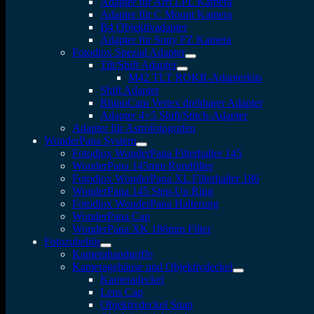
Adapter für Arri LPL Kamera
Adapter für C Mount Kamera
B4 Objektivadapter
Adapter für Sony FZ Kamera
Fotodiox Spezial Adapter
Tilt/Shift Adapter
M42 TLT ROKR-Adapterkits
Shift Adapter
RhinoCam Vertex drehbarer Adapter
Adapter 4×5 Shift/Stitch-Adapter
Adapter für Astrofotografen
WonderPana System
Fotodiox WonderPana Filterhalter 145
WonderPana 145mm Rundfilter
Fotodiox WonderPana XL Filterhalter 186
WonderPana 145 Step-Up Ring
Fotodiox WonderPana Halterung
WonderPana Cap
WonderPana XK 186mm Filter
Fotozubehör
Kamerahandgriffe
Kameragehäuse und Objektivdeckel
Kameradeckel
Lens Cap
Objektivdeckel Snap