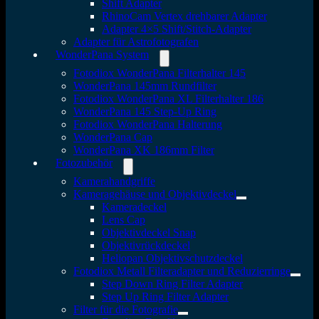
Shift Adapter
RhinoCam Vertex drehbarer Adapter
Adapter 4×5 Shift/Stitch-Adapter
Adapter für Astrofotografen
WonderPana System
Fotodiox WonderPana Filterhalter 145
WonderPana 145mm Rundfilter
Fotodiox WonderPana XL Filterhalter 186
WonderPana 145 Step-Up Ring
Fotodiox WonderPana Halterung
WonderPana Cap
WonderPana XK 186mm Filter
Fotozubehör
Kamerahandgriffe
Kameragehäuse und Objektivdeckel
Kameradeckel
Lens Cap
Objektivdeckel Snap
Objektivrückdeckel
Heliopan Objektivschutzdeckel
Fotodiox Metall Filteradapter und Reduzierringe
Step Down Ring Filter Adapter
Step Up Ring Filter Adapter
Filter für die Fotografie