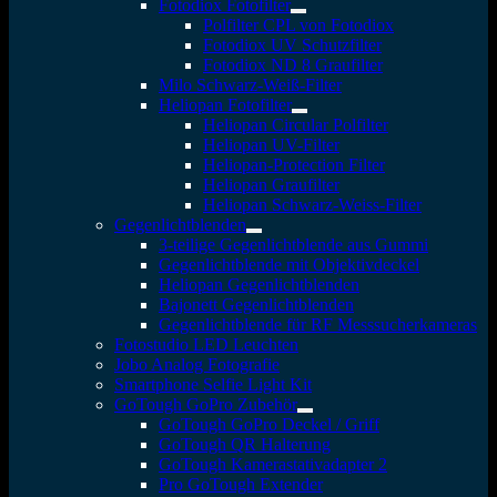
Fotodiox Fotofilter
Polfilter CPL von Fotodiox
Fotodiox UV Schutzfilter
Fotodiox ND 8 Graufilter
Milo Schwarz-Weiß-Filter
Heliopan Fotofilter
Heliopan Circular Polfilter
Heliopan UV-Filter
Heliopan-Protection Filter
Heliopan Graufilter
Heliopan Schwarz-Weiss-Filter
Gegenlichtblenden
3-teilige Gegenlichtblende aus Gummi
Gegenlichtblende mit Objektivdeckel
Heliopan Gegenlichtblenden
Bajonett Gegenlichtblenden
Gegenlichtblende für RF Messsucherkameras
Fotostudio LED Leuchten
Jobo Analog Fotografie
Smartphone Selfie Light Kit
GoTough GoPro Zubehör
GoTough GoPro Deckel / Griff
GoTough QR Halterung
GoTough Kamerastativadapter 2
Pro GoTough Extender