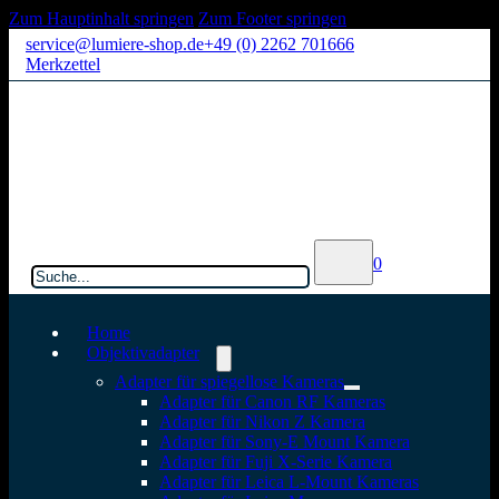
Zum Hauptinhalt springen
Zum Footer springen
service@lumiere-shop.de
+49 (0) 2262 701666
Merkzettel
Suchen
0
Home
Objektivadapter
Adapter für spiegellose Kameras
Adapter für Canon RF Kameras
Adapter für Nikon Z Kamera
Adapter für Sony-E Mount Kamera
Adapter für Fuji X-Serie Kamera
Adapter für Leica L-Mount Kameras