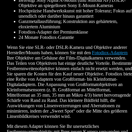
Befestigt Sony Alpha A-Mount (und Minolta AF) DSLR-
Objektive an spiegellosen Sony E-Mount-Kameras
Hochpräzise Handwerkskunst mit hoher Toleranz; Fokus auf
unendlich oder darüber hinaus garantiert
Ganzmetallausführung; Konstruktion aus gehärtetem,
eloxiertem Aluminium
Fotodiox-Adapter der Premiumklasse
24 Monate Fotodiox-Garantie
Wenn Sie eine SLR- oder DSLR-Kamera und Objektive anderer
Hersteller/Mounts haben, können Sie mit den
Fotodiox-Adaptern
Ihre Objektive am Gehäuse der Film-/Digitalkamera verwenden.
Das Teilen von Objektiven hat einige deutliche Vorteile. Bestimmte
Festbrennweitenobjektive können einfach nicht ersetzt werden, und
Sie sparen die Kosten für den Kauf neuer Objektive. Fotodiox biete
eine Reihe von Adaptern von Großformat- bis Kleinformat-
Digitaladaptern. Die Anpassung von Großformatobjektiven an
Kleinformatsensoren (z. B. Großformat an Mittelformat,
Mittelformat an 35 mm, 35 mm an Mikro 4/3) bietet hervorragende
Schärfe von Rand zu Rand. Das kleinere Bildfeld hilft, die
Auswirkungen von Linsenverzerrungen und Aberrationen zu
minimieren, indem der „Sweet Spot“ oder die Mitte des größeren
Linsenbildkreises verwendet wird.
Mit diesem Adapter können Sie Ihr unersetzliches
Festbrennweitenobjektiv mit Ihrer neuen Kamera verwenden und