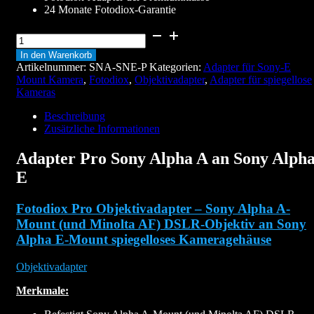
24 Monate Fotodiox-Garantie
Adapter
Pro
In den Warenkorb
Sony
Artikelnummer:
SNA-SNE-P
Kategorien:
Adapter für Sony-E
Alpha
Mount Kamera
,
Fotodiox
,
Objektivadapter
,
Adapter für spiegellose
A
Kameras
an
Sony
Beschreibung
Alpha
Zusätzliche Informationen
E
Menge
Adapter Pro Sony Alpha A an Sony Alph
E
Fotodiox Pro Objektivadapter – Sony Alpha A-
Mount (und Minolta AF) DSLR-Objektiv an Sony
Alpha E-Mount spiegelloses Kameragehäuse
Objektivadapter
Merkmale: