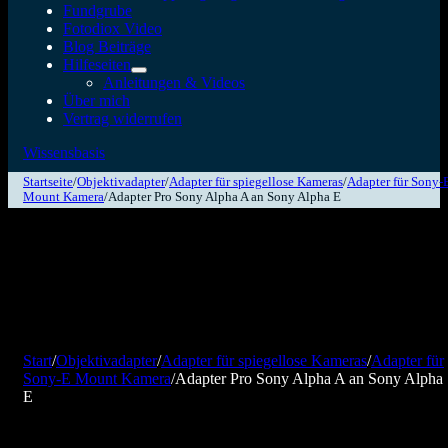
Fundgrube
Fotodiox Video
Blog Beiträge
Hilfeseiten
Anleitungen & Videos
Über mich
Vertrag widerrufen
Wissensbasis
Startseite
/
Objektivadapter
/
Adapter für spiegellose Kameras
/
Adapter für Sony-
Mount Kamera
/
Adapter Pro Sony Alpha A an Sony Alpha E
Start
/
Objektivadapter
/
Adapter für spiegellose Kameras
/
Adapter für
Sony-E Mount Kamera
/
Adapter Pro Sony Alpha A an Sony Alpha
E