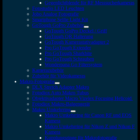
Gegenlichtblende für RF Messsucherkameras
Fotostudio LED Leuchten
Jobo Analog Fotografie
Smartphone Selfie Light Kit
GoTough GoPro Zubehör
GoTough GoPro Deckel / Griff
GoTough QR Halterung
GoTough Kamerastativadapter 2
Pro GoTough Extender
Pro GoTough Sharkbite
Pro GoTough Schrauben
Wonderpana Go Filtersystem
Kamerazubehör
Zubehör für Videokameras
Makro-Fotografie
DLX Stretch Adapter Makro
Fotodiox Auto Makro Tubus
Objektivadapter Macro Vizelex Focusing Helicoid
Fotodiox Makro-Balgengerät
Makro Umkehrring
Makro Umkehrring für Canon RF und EOS
Kamera
Makro Umkehrring für Nikon Z und Nikon F
Kamera
Kupplungsringe für Makrofotografie