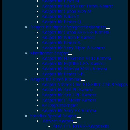
Adapter für Leica M
Adapter für Micro Four Thirds Kamera
Adapter für Canon EOS M
Adapter für Nikon 1
Adapter für Pentax Q
Adapter für digitale Spiegelreflexkameras
Adapter für Canon EF/EF-S Kamera
Adapter für Nikon F Kamera
Adapter für Pentax K
Adapter für Sony Alpha A Kamera
Mittelformat Adapter
Adapter für Hasselblad XCD Kamera
Adapter für Fujifilm GFX Kamera
Adapter für Mamiya M645 Kamera
Adapter für Pentax 645
Adapter für Video Kameras
Adapter Vizelex Cine ND-Filter 2 bis 8 Stopps
Adapter für Arri PL Kamera
Adapter für Arri LPL Kamera
Adapter für C Mount Kamera
B4 Objektivadapter
Adapter für Sony FZ Kamera
Fotodiox Spezial Adapter
Tilt/Shift Adapter
M42 TLT ROKR-Adapterkits