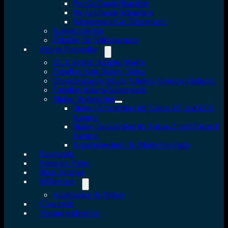
Pro GoTough Sharkbite
Pro GoTough Schrauben
Wonderpana Go Filtersystem
Kamerazubehör
Zubehör für Videokameras
Makro-Fotografie
DLX Stretch Adapter Makro
Fotodiox Auto Makro Tubus
Objektivadapter Macro Vizelex Focusing Helicoid
Fotodiox Makro-Balgengerät
Makro Umkehrring
Makro Umkehrring für Canon RF und EOS
Kamera
Makro Umkehrring für Nikon Z und Nikon F
Kamera
Kupplungsringe für Makrofotografie
Fundgrube
Fotodiox Video
Blog Beiträge
Hilfeseiten
Anleitungen & Videos
Über mich
Vertrag widerrufen