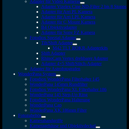
Adapter für Video Kameras
Adapter Vizelex Cine ND-Filter 2 bis 8 Stopps
Adapter für Arri PL Kamera
Adapter für Arri LPL Kamera
Adapter für C Mount Kamera
B4 Objektivadapter
Adapter für Sony FZ Kamera
Fotodiox Spezial Adapter
Tilt/Shift Adapter
M42 TLT ROKR-Adapterkits
Shift Adapter
RhinoCam Vertex drehbarer Adapter
Adapter 4×5 Shift/Stitch-Adapter
Adapter für Astrofotografen
WonderPana System
Fotodiox WonderPana Filterhalter 145
WonderPana 145mm Rundfilter
Fotodiox WonderPana XL Filterhalter 186
WonderPana 145 Step-Up Ring
Fotodiox WonderPana Halterung
WonderPana Cap
WonderPana XK 186mm Filter
Fotozubehör
Kamerahandgriffe
Kameragehäuse und Objektivdeckel