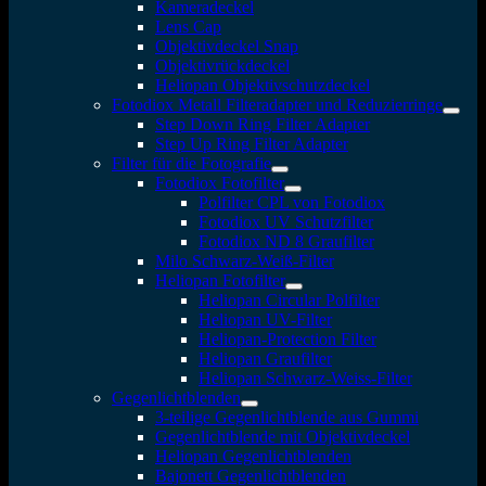
Kameradeckel
Lens Cap
Objektivdeckel Snap
Objektivrückdeckel
Heliopan Objektivschutzdeckel
Fotodiox Metall Filteradapter und Reduzierringe
Step Down Ring Filter Adapter
Step Up Ring Filter Adapter
Filter für die Fotografie
Fotodiox Fotofilter
Polfilter CPL von Fotodiox
Fotodiox UV Schutzfilter
Fotodiox ND 8 Graufilter
Milo Schwarz-Weiß-Filter
Heliopan Fotofilter
Heliopan Circular Polfilter
Heliopan UV-Filter
Heliopan-Protection Filter
Heliopan Graufilter
Heliopan Schwarz-Weiss-Filter
Gegenlichtblenden
3-teilige Gegenlichtblende aus Gummi
Gegenlichtblende mit Objektivdeckel
Heliopan Gegenlichtblenden
Bajonett Gegenlichtblenden