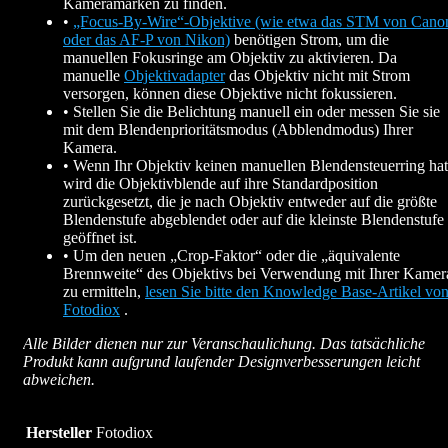
Kameramarken zu finden.
•
„Focus-By-Wire“-Objektive (wie etwa das STM von Cano
oder das AF-P von Nikon)
benötigen Strom, um die
manuellen Fokusringe am Objektiv zu aktivieren. Da
manuelle
Objektivadapter
das Objektiv nicht mit Strom
versorgen, können diese Objektive nicht fokussieren.
• Stellen Sie die Belichtung manuell ein oder messen Sie sie
mit dem Blendenprioritätsmodus (Abblendmodus) Ihrer
Kamera.
• Wenn Ihr Objektiv keinen manuellen Blendensteuerring hat
wird die Objektivblende auf ihre Standardposition
zurückgesetzt, die je nach Objektiv entweder auf die größte
Blendenstufe abgeblendet oder auf die kleinste Blendenstufe
geöffnet ist.
• Um den neuen „Crop-Faktor“ oder die „äquivalente
Brennweite“ des Objektivs bei Verwendung mit Ihrer Kamer
zu ermitteln,
lesen Sie bitte den Knowledge Base-Artikel vo
Fotodiox
.
Alle Bilder dienen nur zur Veranschaulichung. Das tatsächliche
Produkt kann aufgrund laufender Designverbesserungen leicht
abweichen.
Hersteller
Fotodiox