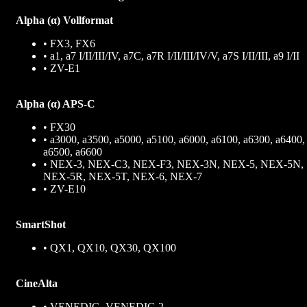
Alpha (α) Vollformat
• FX3, FX6
• a1, a7 I/II/III/IV, a7C, a7R I/II/III/IV/V, a7S I/II/III, a9 I/II
• ZV-E1
Alpha (α) APS-C
• FX30
• a3000, a3500, a5000, a5100, a6000, a6100, a6300, a6400,
a6500, a6600
• NEX-3, NEX-C3, NEX-F3, NEX-3N, NEX-5, NEX-5N,
NEX-5R, NEX-5T, NEX-6, NEX-7
• ZV-E10
SmartShot
• QX1, QX10, QX30, QX100
CineAlta
• VENEDIG, VENEDIG 2