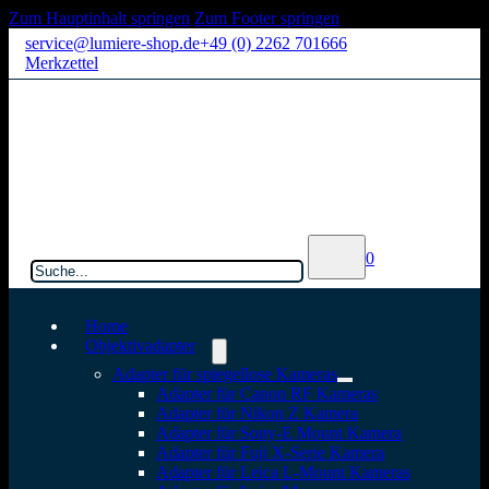
Zum Hauptinhalt springen
Zum Footer springen
service@lumiere-shop.de
+49 (0) 2262 701666
Merkzettel
Suchen
0
Home
Objektivadapter
Adapter für spiegellose Kameras
Adapter für Canon RF Kameras
Adapter für Nikon Z Kamera
Adapter für Sony-E Mount Kamera
Adapter für Fuji X-Serie Kamera
Adapter für Leica L-Mount Kameras