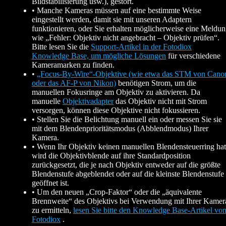
Bildstabilisierung usw.), gestört.
• Manche Kameras müssen auf eine bestimmte Weise
eingestellt werden, damit sie mit unseren Adaptern
funktionieren, oder Sie erhalten möglicherweise eine Meldu
wie „Fehler: Objektiv nicht angebracht – Objektiv prüfen“.
Bitte lesen Sie die
Support-Artikel in der Fotodiox
Knowledge Base, um mögliche Lösungen
für verschiedene
Kameramarken zu finden.
•
„Focus-By-Wire“-Objektive (wie etwa das STM von Cano
oder das AF-P von Nikon)
benötigen Strom, um die
manuellen Fokusringe am Objektiv zu aktivieren. Da
manuelle
Objektivadapter
das Objektiv nicht mit Strom
versorgen, können diese Objektive nicht fokussieren.
• Stellen Sie die Belichtung manuell ein oder messen Sie sie
mit dem Blendenprioritätsmodus (Abblendmodus) Ihrer
Kamera.
• Wenn Ihr Objektiv keinen manuellen Blendensteuerring hat
wird die Objektivblende auf ihre Standardposition
zurückgesetzt, die je nach Objektiv entweder auf die größte
Blendenstufe abgeblendet oder auf die kleinste Blendenstufe
geöffnet ist.
• Um den neuen „Crop-Faktor“ oder die „äquivalente
Brennweite“ des Objektivs bei Verwendung mit Ihrer Kamer
zu ermitteln,
lesen Sie bitte den Knowledge Base-Artikel vo
Fotodiox
.