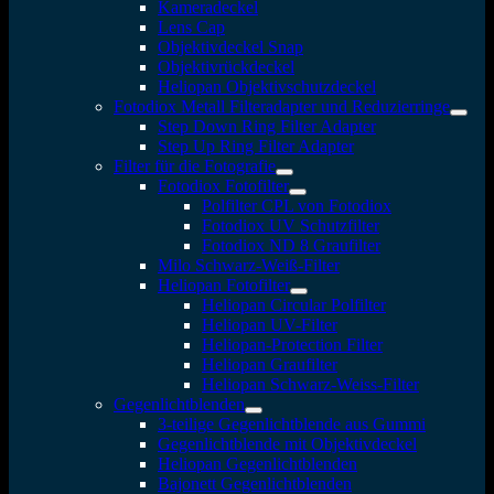
Kameradeckel
Lens Cap
Objektivdeckel Snap
Objektivrückdeckel
Heliopan Objektivschutzdeckel
Fotodiox Metall Filteradapter und Reduzierringe
Step Down Ring Filter Adapter
Step Up Ring Filter Adapter
Filter für die Fotografie
Fotodiox Fotofilter
Polfilter CPL von Fotodiox
Fotodiox UV Schutzfilter
Fotodiox ND 8 Graufilter
Milo Schwarz-Weiß-Filter
Heliopan Fotofilter
Heliopan Circular Polfilter
Heliopan UV-Filter
Heliopan-Protection Filter
Heliopan Graufilter
Heliopan Schwarz-Weiss-Filter
Gegenlichtblenden
3-teilige Gegenlichtblende aus Gummi
Gegenlichtblende mit Objektivdeckel
Heliopan Gegenlichtblenden
Bajonett Gegenlichtblenden