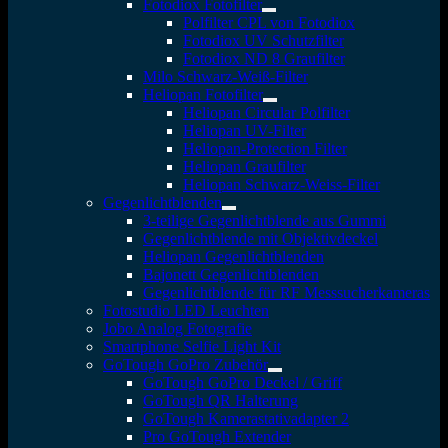
Fotodiox Fotofilter
Polfilter CPL von Fotodiox
Fotodiox UV Schutzfilter
Fotodiox ND 8 Graufilter
Milo Schwarz-Weiß-Filter
Heliopan Fotofilter
Heliopan Circular Polfilter
Heliopan UV-Filter
Heliopan-Protection Filter
Heliopan Graufilter
Heliopan Schwarz-Weiss-Filter
Gegenlichtblenden
3-teilige Gegenlichtblende aus Gummi
Gegenlichtblende mit Objektivdeckel
Heliopan Gegenlichtblenden
Bajonett Gegenlichtblenden
Gegenlichtblende für RF Messsucherkameras
Fotostudio LED Leuchten
Jobo Analog Fotografie
Smartphone Selfie Light Kit
GoTough GoPro Zubehör
GoTough GoPro Deckel / Griff
GoTough QR Halterung
GoTough Kamerastativadapter 2
Pro GoTough Extender