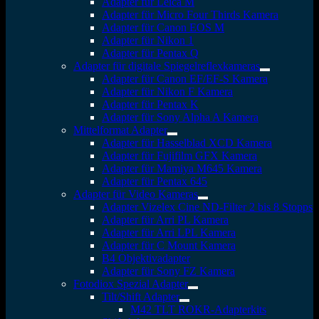
Adapter für Leica M
Adapter für Micro Four Thirds Kamera
Adapter für Canon EOS M
Adapter für Nikon 1
Adapter für Pentax Q
Adapter für digitale Spiegelreflexkameras
Adapter für Canon EF/EF-S Kamera
Adapter für Nikon F Kamera
Adapter für Pentax K
Adapter für Sony Alpha A Kamera
Mittelformat Adapter
Adapter für Hasselblad XCD Kamera
Adapter für Fujifilm GFX Kamera
Adapter für Mamiya M645 Kamera
Adapter für Pentax 645
Adapter für Video Kameras
Adapter Vizelex Cine ND-Filter 2 bis 8 Stopps
Adapter für Arri PL Kamera
Adapter für Arri LPL Kamera
Adapter für C Mount Kamera
B4 Objektivadapter
Adapter für Sony FZ Kamera
Fotodiox Spezial Adapter
Tilt/Shift Adapter
M42 TLT ROKR-Adapterkits