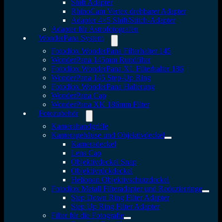
Shift Adapter
RhinoCam Vertex drehbarer Adapter
Adapter 4×5 Shift/Stitch-Adapter
Adapter für Astrofotografen
WonderPana System
Fotodiox WonderPana Filterhalter 145
WonderPana 145mm Rundfilter
Fotodiox WonderPana XL Filterhalter 186
WonderPana 145 Step-Up Ring
Fotodiox WonderPana Halterung
WonderPana Cap
WonderPana XK 186mm Filter
Fotozubehör
Kamerahandgriffe
Kameragehäuse und Objektivdeckel
Kameradeckel
Lens Cap
Objektivdeckel Snap
Objektivrückdeckel
Heliopan Objektivschutzdeckel
Fotodiox Metall Filteradapter und Reduzierringe
Step Down Ring Filter Adapter
Step Up Ring Filter Adapter
Filter für die Fotografie