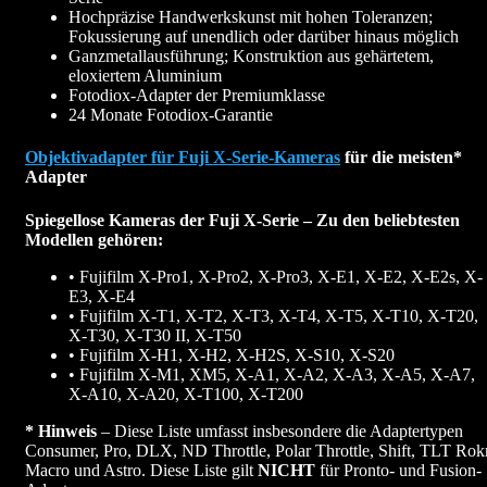
Hochpräzise Handwerkskunst mit hohen Toleranzen;
Fokussierung auf unendlich oder darüber hinaus möglich
Ganzmetallausführung; Konstruktion aus gehärtetem,
eloxiertem Aluminium
Fotodiox-Adapter der Premiumklasse
24 Monate Fotodiox-Garantie
Objektivadapter für Fuji X-Serie-Kameras
für die meisten*
Adapter
Spiegellose Kameras der Fuji X-Serie – Zu den beliebtesten
Modellen gehören:
• Fujifilm X-Pro1, X-Pro2, X-Pro3, X-E1, X-E2, X-E2s, X-
E3, X-E4
• Fujifilm X-T1, X-T2, X-T3, X-T4, X-T5, X-T10, X-T20,
X-T30, X-T30 II, X-T50
• Fujifilm X-H1, X-H2, X-H2S, X-S10, X-S20
• Fujifilm X-M1, XM5, X-A1, X-A2, X-A3, X-A5, X-A7,
X-A10, X-A20, X-T100, X-T200
* Hinweis
– Diese Liste umfasst insbesondere die Adaptertypen
Consumer, Pro, DLX, ND Throttle, Polar Throttle, Shift, TLT Rokr
Macro und Astro. Diese Liste gilt
NICHT
für Pronto- und Fusion-