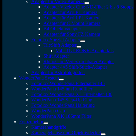
Adapter für Video Kameras
Adapter Vizelex Cine ND-Filter 2 bis 8 Stopps
Adapter für Arri PL Kamera
Adapter für Arri LPL Kamera
Adapter für C Mount Kamera
B4 Objektivadapter
Adapter für Sony FZ Kamera
Fotodiox Spezial Adapter
Tilt/Shift Adapter
M42 TLT ROKR-Adapterkits
Shift Adapter
RhinoCam Vertex drehbarer Adapter
Adapter 4×5 Shift/Stitch-Adapter
Adapter für Astrofotografen
WonderPana System
Fotodiox WonderPana Filterhalter 145
WonderPana 145mm Rundfilter
Fotodiox WonderPana XL Filterhalter 186
WonderPana 145 Step-Up Ring
Fotodiox WonderPana Halterung
WonderPana Cap
WonderPana XK 186mm Filter
Fotozubehör
Kamerahandgriffe
Kameragehäuse und Objektivdeckel