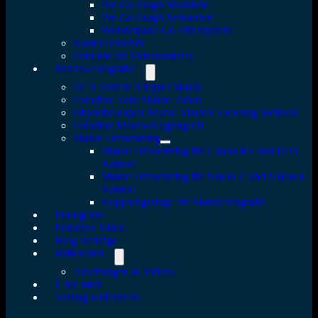
Pro GoTough Sharkbite
Pro GoTough Schrauben
Wonderpana Go Filtersystem
Kamerazubehör
Zubehör für Videokameras
Makro-Fotografie
DLX Stretch Adapter Makro
Fotodiox Auto Makro Tubus
Objektivadapter Macro Vizelex Focusing Helicoid
Fotodiox Makro-Balgengerät
Makro Umkehrring
Makro Umkehrring für Canon RF und EOS
Kamera
Makro Umkehrring für Nikon Z und Nikon F
Kamera
Kupplungsringe für Makrofotografie
Fundgrube
Fotodiox Video
Blog Beiträge
Hilfeseiten
Anleitungen & Videos
Über mich
Vertrag widerrufen