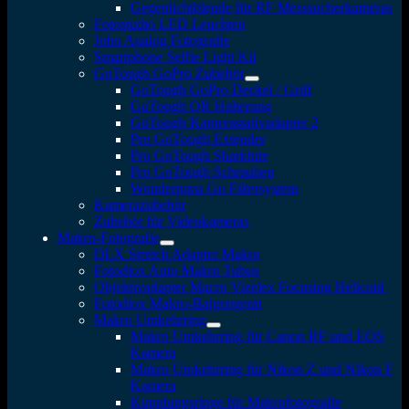
Gegenlichtblende für RF Messsucherkameras
Fotostudio LED Leuchten
Jobo Analog Fotografie
Smartphone Selfie Light Kit
GoTough GoPro Zubehör
GoTough GoPro Deckel / Griff
GoTough QR Halterung
GoTough Kamerastativadapter 2
Pro GoTough Extender
Pro GoTough Sharkbite
Pro GoTough Schrauben
Wonderpana Go Filtersystem
Kamerazubehör
Zubehör für Videokameras
Makro-Fotografie
DLX Stretch Adapter Makro
Fotodiox Auto Makro Tubus
Objektivadapter Macro Vizelex Focusing Helicoid
Fotodiox Makro-Balgengerät
Makro Umkehrring
Makro Umkehrring für Canon RF und EOS
Kamera
Makro Umkehrring für Nikon Z und Nikon F
Kamera
Kupplungsringe für Makrofotografie