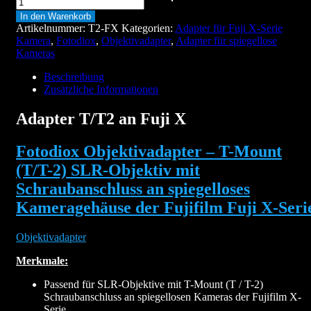
T/T2
In den Warenkorb
an
Artikelnummer:
T2-FX
Kategorien:
Adapter für Fuji X-Serie
Fuji
Kamera
,
Fotodiox
,
Objektivadapter
,
Adapter für spiegellose
X
Kameras
Menge
Beschreibung
Zusätzliche Informationen
Adapter T/T2 an Fuji X
Fotodiox Objektivadapter – T-Mount
(T/T-2) SLR-Objektiv mit
Schraubanschluss an spiegelloses
Kameragehäuse der Fujifilm Fuji X-Seri
Objektivadapter
Merkmale:
Passend für SLR-Objektive mit T-Mount (T / T-2)
Schraubanschluss an spiegellosen Kameras der Fujifilm X-
Serie