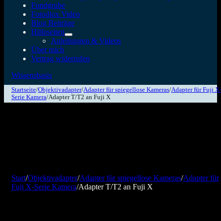
Fundgrube
Fotodiox Video
Blog Beiträge
Hilfeseiten
Anleitungen & Videos
Über mich
Vertrag widerrufen
Wissensbasis
Startseite
/
Objektivadapter
/
Adapter für spiegellose Kameras
/
Adapter für Fuji X
Serie Kamera
/
Adapter T/T2 an Fuji X
Start
/
Objektivadapter
/
Adapter für spiegellose Kameras
/
Adapter für
Fuji X-Serie Kamera
/
Adapter T/T2 an Fuji X