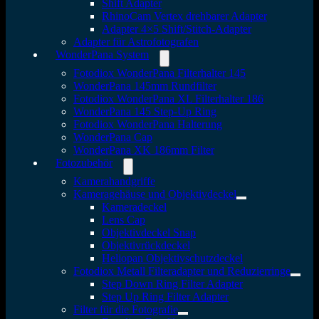
Shift Adapter
RhinoCam Vertex drehbarer Adapter
Adapter 4×5 Shift/Stitch-Adapter
Adapter für Astrofotografen
WonderPana System
Fotodiox WonderPana Filterhalter 145
WonderPana 145mm Rundfilter
Fotodiox WonderPana XL Filterhalter 186
WonderPana 145 Step-Up Ring
Fotodiox WonderPana Halterung
WonderPana Cap
WonderPana XK 186mm Filter
Fotozubehör
Kamerahandgriffe
Kameragehäuse und Objektivdeckel
Kameradeckel
Lens Cap
Objektivdeckel Snap
Objektivrückdeckel
Heliopan Objektivschutzdeckel
Fotodiox Metall Filteradapter und Reduzierringe
Step Down Ring Filter Adapter
Step Up Ring Filter Adapter
Filter für die Fotografie