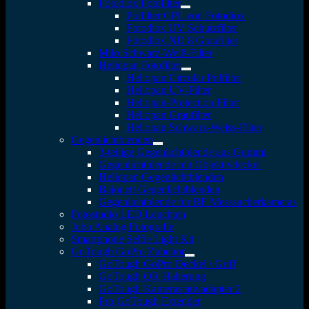
Fotodiox Fotofilter
Polfilter CPL von Fotodiox
Fotodiox UV Schutzfilter
Fotodiox ND 8 Graufilter
Milo Schwarz-Weiß-Filter
Heliopan Fotofilter
Heliopan Circular Polfilter
Heliopan UV-Filter
Heliopan-Protection Filter
Heliopan Graufilter
Heliopan Schwarz-Weiss-Filter
Gegenlichtblenden
3-teilige Gegenlichtblende aus Gummi
Gegenlichtblende mit Objektivdeckel
Heliopan Gegenlichtblenden
Bajonett Gegenlichtblenden
Gegenlichtblende für RF Messsucherkameras
Fotostudio LED Leuchten
Jobo Analog Fotografie
Smartphone Selfie Light Kit
GoTough GoPro Zubehör
GoTough GoPro Deckel / Griff
GoTough QR Halterung
GoTough Kamerastativadapter 2
Pro GoTough Extender