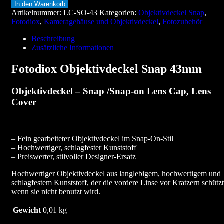
In den Warenkorb
Snap
Artikelnummer:
LC-SO-43
Kategorien:
Objektivdeckel Snap
,
43mm
Fotodiox
,
Kameragehäuse und Objektivdeckel
,
Fotozubehör
Menge
Beschreibung
Zusätzliche Informationen
Fotodiox Objektivdeckel Snap 43mm
Objektivdeckel – Snap /Snap-on Lens Cap, Lens
Cover
– Fein gearbeiteter Objektivdeckel im Snap-On-Stil
– Hochwertiger, schlagfester Kunststoff
– Preiswerter, stilvoller Designer-Ersatz
Hochwertiger Objektivdeckel aus langlebigem, hochwertigem und
schlagfestem Kunststoff, der die vordere Linse vor Kratzern schützt
wenn sie nicht benutzt wird.
Gewicht
0,01 kg