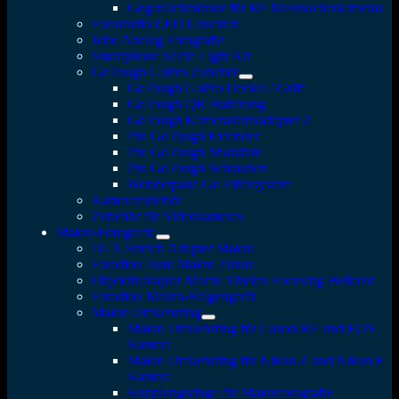
Gegenlichtblende für RF Messsucherkameras
Fotostudio LED Leuchten
Jobo Analog Fotografie
Smartphone Selfie Light Kit
GoTough GoPro Zubehör
GoTough GoPro Deckel / Griff
GoTough QR Halterung
GoTough Kamerastativadapter 2
Pro GoTough Extender
Pro GoTough Sharkbite
Pro GoTough Schrauben
Wonderpana Go Filtersystem
Kamerazubehör
Zubehör für Videokameras
Makro-Fotografie
DLX Stretch Adapter Makro
Fotodiox Auto Makro Tubus
Objektivadapter Macro Vizelex Focusing Helicoid
Fotodiox Makro-Balgengerät
Makro Umkehrring
Makro Umkehrring für Canon RF und EOS
Kamera
Makro Umkehrring für Nikon Z und Nikon F
Kamera
Kupplungsringe für Makrofotografie