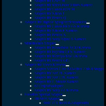
Adapter für Leica M
Adapter für Micro Four Thirds Kamera
Adapter für Canon EOS M
Adapter für Nikon 1
Adapter für Pentax Q
Adapter für digitale Spiegelreflexkameras
Adapter für Canon EF/EF-S Kamera
Adapter für Nikon F Kamera
Adapter für Pentax K
Adapter für Sony Alpha A Kamera
Mittelformat Adapter
Adapter für Hasselblad XCD Kamera
Adapter für Fujifilm GFX Kamera
Adapter für Mamiya M645 Kamera
Adapter für Pentax 645
Adapter für Video Kameras
Adapter Vizelex Cine ND-Filter 2 bis 8 Stopps
Adapter für Arri PL Kamera
Adapter für Arri LPL Kamera
Adapter für C Mount Kamera
B4 Objektivadapter
Adapter für Sony FZ Kamera
Fotodiox Spezial Adapter
Tilt/Shift Adapter
M42 TLT ROKR-Adapterkits