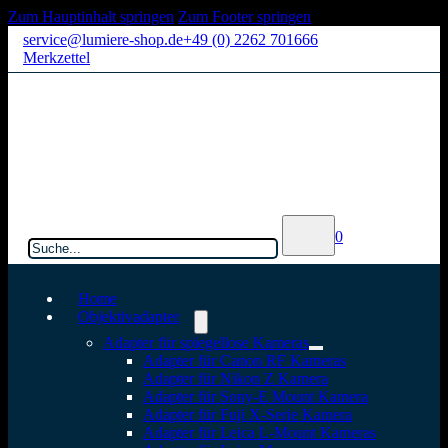
Zum Hauptinhalt springen
Zum Footer springen
service@lumiere-shop.de
+49 (0) 2262 701666
Merkzettel
Suchen
0
Home
Objektivadapter
Adapter für spiegellose Kameras
Adapter für Canon RF Kameras
Adapter für Nikon Z Kamera
Adapter für Sony-E Mount Kamera
Adapter für Fuji X-Serie Kamera
Adapter für Leica L-Mount Kameras