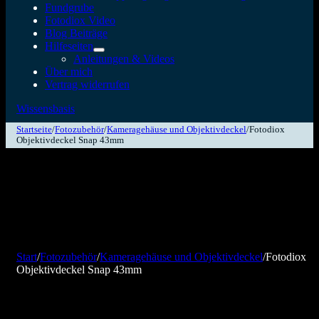
Fundgrube
Fotodiox Video
Blog Beiträge
Hilfeseiten
Anleitungen & Videos
Über mich
Vertrag widerrufen
Wissensbasis
Startseite
/
Fotozubehör
/
Kameragehäuse und Objektivdeckel
/
Fotodiox
Objektivdeckel Snap 43mm
Start
/
Fotozubehör
/
Kameragehäuse und Objektivdeckel
/
Fotodiox
Objektivdeckel Snap 43mm