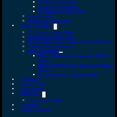
Pro GoTough Sharkbite
Pro GoTough Schrauben
Wonderpana Go Filtersystem
Kamerazubehör
Zubehör für Videokameras
Makro-Fotografie
DLX Stretch Adapter Makro
Fotodiox Auto Makro Tubus
Objektivadapter Macro Vizelex Focusing Helicoid
Fotodiox Makro-Balgengerät
Makro Umkehrring
Makro Umkehrring für Canon RF und EOS
Kamera
Makro Umkehrring für Nikon Z und Nikon F
Kamera
Kupplungsringe für Makrofotografie
Fundgrube
Fotodiox Video
Blog Beiträge
Hilfeseiten
Anleitungen & Videos
Über mich
Vertrag widerrufen