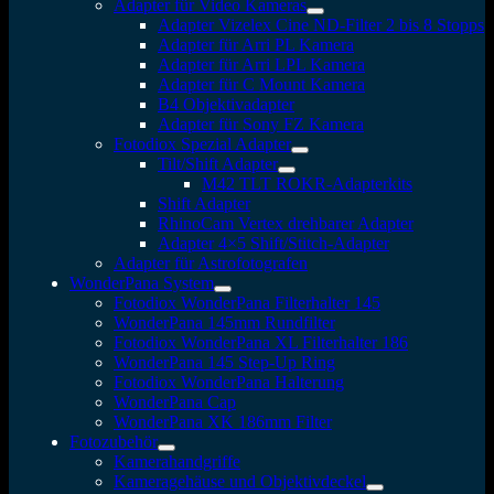
Adapter für Video Kameras
Adapter Vizelex Cine ND-Filter 2 bis 8 Stopps
Adapter für Arri PL Kamera
Adapter für Arri LPL Kamera
Adapter für C Mount Kamera
B4 Objektivadapter
Adapter für Sony FZ Kamera
Fotodiox Spezial Adapter
Tilt/Shift Adapter
M42 TLT ROKR-Adapterkits
Shift Adapter
RhinoCam Vertex drehbarer Adapter
Adapter 4×5 Shift/Stitch-Adapter
Adapter für Astrofotografen
WonderPana System
Fotodiox WonderPana Filterhalter 145
WonderPana 145mm Rundfilter
Fotodiox WonderPana XL Filterhalter 186
WonderPana 145 Step-Up Ring
Fotodiox WonderPana Halterung
WonderPana Cap
WonderPana XK 186mm Filter
Fotozubehör
Kamerahandgriffe
Kameragehäuse und Objektivdeckel