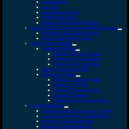
Kameradeckel
Lens Cap
Objektivdeckel Snap
Objektivrückdeckel
Heliopan Objektivschutzdeckel
Fotodiox Metall Filteradapter und Reduzierringe
Step Down Ring Filter Adapter
Step Up Ring Filter Adapter
Filter für die Fotografie
Fotodiox Fotofilter
Polfilter CPL von Fotodiox
Fotodiox UV Schutzfilter
Fotodiox ND 8 Graufilter
Milo Schwarz-Weiß-Filter
Heliopan Fotofilter
Heliopan Circular Polfilter
Heliopan UV-Filter
Heliopan-Protection Filter
Heliopan Graufilter
Heliopan Schwarz-Weiss-Filter
Gegenlichtblenden
3-teilige Gegenlichtblende aus Gummi
Gegenlichtblende mit Objektivdeckel
Heliopan Gegenlichtblenden
Bajonett Gegenlichtblenden