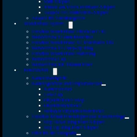
Shift Adapter
RhinoCam Vertex drehbarer Adapter
Adapter 4×5 Shift/Stitch-Adapter
Adapter für Astrofotografen
WonderPana System
Fotodiox WonderPana Filterhalter 145
WonderPana 145mm Rundfilter
Fotodiox WonderPana XL Filterhalter 186
WonderPana 145 Step-Up Ring
Fotodiox WonderPana Halterung
WonderPana Cap
WonderPana XK 186mm Filter
Fotozubehör
Kamerahandgriffe
Kameragehäuse und Objektivdeckel
Kameradeckel
Lens Cap
Objektivdeckel Snap
Objektivrückdeckel
Heliopan Objektivschutzdeckel
Fotodiox Metall Filteradapter und Reduzierringe
Step Down Ring Filter Adapter
Step Up Ring Filter Adapter
Filter für die Fotografie