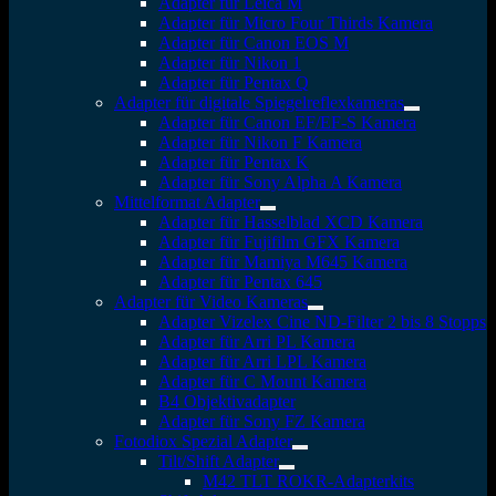
Adapter für Leica M
Adapter für Micro Four Thirds Kamera
Adapter für Canon EOS M
Adapter für Nikon 1
Adapter für Pentax Q
Adapter für digitale Spiegelreflexkameras
Adapter für Canon EF/EF-S Kamera
Adapter für Nikon F Kamera
Adapter für Pentax K
Adapter für Sony Alpha A Kamera
Mittelformat Adapter
Adapter für Hasselblad XCD Kamera
Adapter für Fujifilm GFX Kamera
Adapter für Mamiya M645 Kamera
Adapter für Pentax 645
Adapter für Video Kameras
Adapter Vizelex Cine ND-Filter 2 bis 8 Stopps
Adapter für Arri PL Kamera
Adapter für Arri LPL Kamera
Adapter für C Mount Kamera
B4 Objektivadapter
Adapter für Sony FZ Kamera
Fotodiox Spezial Adapter
Tilt/Shift Adapter
M42 TLT ROKR-Adapterkits