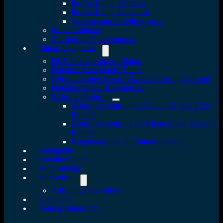
Pro GoTough Sharkbite
Pro GoTough Schrauben
Wonderpana Go Filtersystem
Kamerazubehör
Zubehör für Videokameras
Makro-Fotografie
DLX Stretch Adapter Makro
Fotodiox Auto Makro Tubus
Objektivadapter Macro Vizelex Focusing Helicoid
Fotodiox Makro-Balgengerät
Makro Umkehrring
Makro Umkehrring für Canon RF und EOS
Kamera
Makro Umkehrring für Nikon Z und Nikon F
Kamera
Kupplungsringe für Makrofotografie
Fundgrube
Fotodiox Video
Blog Beiträge
Hilfeseiten
Anleitungen & Videos
Über mich
Vertrag widerrufen