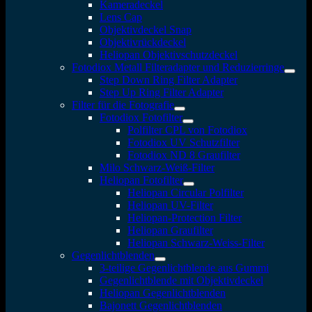
Kameradeckel
Lens Cap
Objektivdeckel Snap
Objektivrückdeckel
Heliopan Objektivschutzdeckel
Fotodiox Metall Filteradapter und Reduzierringe
Step Down Ring Filter Adapter
Step Up Ring Filter Adapter
Filter für die Fotografie
Fotodiox Fotofilter
Polfilter CPL von Fotodiox
Fotodiox UV Schutzfilter
Fotodiox ND 8 Graufilter
Milo Schwarz-Weiß-Filter
Heliopan Fotofilter
Heliopan Circular Polfilter
Heliopan UV-Filter
Heliopan-Protection Filter
Heliopan Graufilter
Heliopan Schwarz-Weiss-Filter
Gegenlichtblenden
3-teilige Gegenlichtblende aus Gummi
Gegenlichtblende mit Objektivdeckel
Heliopan Gegenlichtblenden
Bajonett Gegenlichtblenden