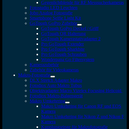
Gegenlichtblende für RF Messsucherkameras
Fotostudio LED Leuchten
Jobo Analog Fotografie
Smartphone Selfie Light Kit
GoTough GoPro Zubehör
GoTough GoPro Deckel / Griff
GoTough QR Halterung
GoTough Kamerastativadapter 2
Pro GoTough Extender
Pro GoTough Sharkbite
Pro GoTough Schrauben
Wonderpana Go Filtersystem
Kamerazubehör
Zubehör für Videokameras
Makro-Fotografie
DLX Stretch Adapter Makro
Fotodiox Auto Makro Tubus
Objektivadapter Macro Vizelex Focusing Helicoid
Fotodiox Makro-Balgengerät
Makro Umkehrring
Makro Umkehrring für Canon RF und EOS
Kamera
Makro Umkehrring für Nikon Z und Nikon F
Kamera
Kupplungsringe für Makrofotografie