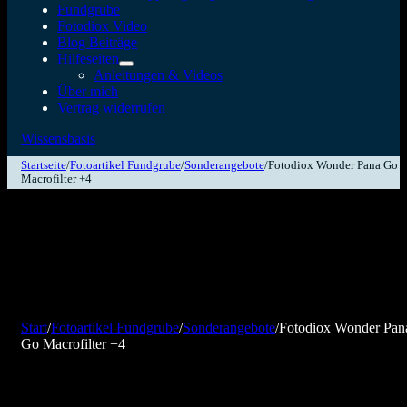
Fundgrube
Fotodiox Video
Blog Beiträge
Hilfeseiten
Anleitungen & Videos
Über mich
Vertrag widerrufen
Wissensbasis
Startseite
/
Fotoartikel Fundgrube
/
Sonderangebote
/
Fotodiox Wonder Pana Go
Macrofilter +4
Start
/
Fotoartikel Fundgrube
/
Sonderangebote
/
Fotodiox Wonder Pan
Go Macrofilter +4