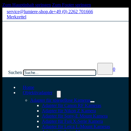
Zum Hauptinhalt springen
Zum Footer springen
service@lumiere-shop.de
+49 (0) 2262 701666
Merkzettel
0
Suchen
Home
Objektivadapter
Adapter für spiegellose Kameras
Adapter für Canon RF Kameras
Adapter für Nikon Z Kamera
Adapter für Sony-E Mount Kamera
Adapter für Fuji X-Serie Kamera
Adapter für Leica L-Mount Kameras