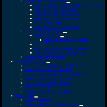
Adapter für Video Kameras
Adapter Vizelex Cine ND-Filter 2 bis 8 Stopps
Adapter für Arri PL Kamera
Adapter für Arri LPL Kamera
Adapter für C Mount Kamera
B4 Objektivadapter
Adapter für Sony FZ Kamera
Fotodiox Spezial Adapter
Tilt/Shift Adapter
M42 TLT ROKR-Adapterkits
Shift Adapter
RhinoCam Vertex drehbarer Adapter
Adapter 4×5 Shift/Stitch-Adapter
Adapter für Astrofotografen
WonderPana System
Fotodiox WonderPana Filterhalter 145
WonderPana 145mm Rundfilter
Fotodiox WonderPana XL Filterhalter 186
WonderPana 145 Step-Up Ring
Fotodiox WonderPana Halterung
WonderPana Cap
WonderPana XK 186mm Filter
Fotozubehör
Kamerahandgriffe
Kameragehäuse und Objektivdeckel