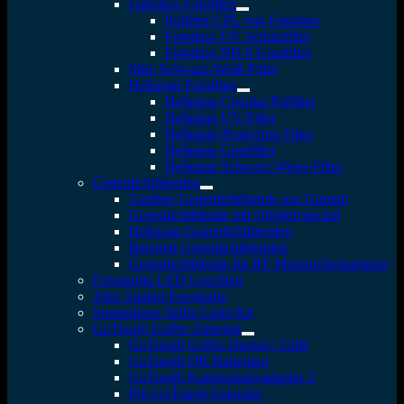
Fotodiox Fotofilter
Polfilter CPL von Fotodiox
Fotodiox UV Schutzfilter
Fotodiox ND 8 Graufilter
Milo Schwarz-Weiß-Filter
Heliopan Fotofilter
Heliopan Circular Polfilter
Heliopan UV-Filter
Heliopan-Protection Filter
Heliopan Graufilter
Heliopan Schwarz-Weiss-Filter
Gegenlichtblenden
3-teilige Gegenlichtblende aus Gummi
Gegenlichtblende mit Objektivdeckel
Heliopan Gegenlichtblenden
Bajonett Gegenlichtblenden
Gegenlichtblende für RF Messsucherkameras
Fotostudio LED Leuchten
Jobo Analog Fotografie
Smartphone Selfie Light Kit
GoTough GoPro Zubehör
GoTough GoPro Deckel / Griff
GoTough QR Halterung
GoTough Kamerastativadapter 2
Pro GoTough Extender