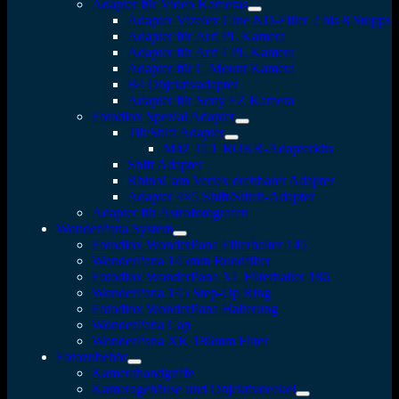
Adapter für Video Kameras
Adapter Vizelex Cine ND-Filter 2 bis 8 Stopps
Adapter für Arri PL Kamera
Adapter für Arri LPL Kamera
Adapter für C Mount Kamera
B4 Objektivadapter
Adapter für Sony FZ Kamera
Fotodiox Spezial Adapter
Tilt/Shift Adapter
M42 TLT ROKR-Adapterkits
Shift Adapter
RhinoCam Vertex drehbarer Adapter
Adapter 4×5 Shift/Stitch-Adapter
Adapter für Astrofotografen
WonderPana System
Fotodiox WonderPana Filterhalter 145
WonderPana 145mm Rundfilter
Fotodiox WonderPana XL Filterhalter 186
WonderPana 145 Step-Up Ring
Fotodiox WonderPana Halterung
WonderPana Cap
WonderPana XK 186mm Filter
Fotozubehör
Kamerahandgriffe
Kameragehäuse und Objektivdeckel