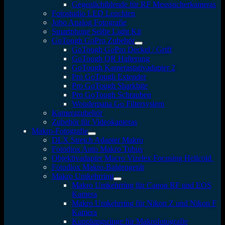
Gegenlichtblende für RF Messsucherkameras
Fotostudio LED Leuchten
Jobo Analog Fotografie
Smartphone Selfie Light Kit
GoTough GoPro Zubehör
GoTough GoPro Deckel / Griff
GoTough QR Halterung
GoTough Kamerastativadapter 2
Pro GoTough Extender
Pro GoTough Sharkbite
Pro GoTough Schrauben
Wonderpana Go Filtersystem
Kamerazubehör
Zubehör für Videokameras
Makro-Fotografie
DLX Stretch Adapter Makro
Fotodiox Auto Makro Tubus
Objektivadapter Macro Vizelex Focusing Helicoid
Fotodiox Makro-Balgengerät
Makro Umkehrring
Makro Umkehrring für Canon RF und EOS
Kamera
Makro Umkehrring für Nikon Z und Nikon F
Kamera
Kupplungsringe für Makrofotografie