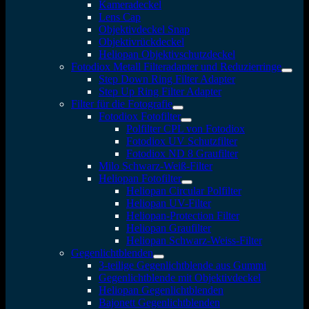
Kameradeckel
Lens Cap
Objektivdeckel Snap
Objektivrückdeckel
Heliopan Objektivschutzdeckel
Fotodiox Metall Filteradapter und Reduzierringe
Step Down Ring Filter Adapter
Step Up Ring Filter Adapter
Filter für die Fotografie
Fotodiox Fotofilter
Polfilter CPL von Fotodiox
Fotodiox UV Schutzfilter
Fotodiox ND 8 Graufilter
Milo Schwarz-Weiß-Filter
Heliopan Fotofilter
Heliopan Circular Polfilter
Heliopan UV-Filter
Heliopan-Protection Filter
Heliopan Graufilter
Heliopan Schwarz-Weiss-Filter
Gegenlichtblenden
3-teilige Gegenlichtblende aus Gummi
Gegenlichtblende mit Objektivdeckel
Heliopan Gegenlichtblenden
Bajonett Gegenlichtblenden