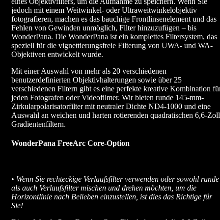
eines Objektivfilters, um die Aufnahme zu speichern. Wenn Sie
jedoch mit einem Weitwinkel- oder Ultraweitwinkelobjektiv
fotografieren, machen es das bauchige Frontlinsenelement und das
Fehlen von Gewinden unmöglich, Filter hinzuzufügen – bis
WonderPana. Die WonderPana ist ein komplettes Filtersystem, das
speziell für die vignettierungsfreie Filterung von UWA- und WA-
Objektiven entwickelt wurde.
Mit einer Auswahl von mehr als 20 verschiedenen
benutzerdefinierten Objektivhalterungen sowie über 25
verschiedenen Filtern gibt es eine perfekte kreative Kombination fü
jeden Fotografen oder Videofilmer. Wir bieten runde 145-mm-
Zirkularpolarisatorfilter mit neutraler Dichte ND4-1000 und eine
Auswahl an weichen und harten rotierenden quadratischen 6,6-Zoll
Gradientenfiltern.
WonderPana FreeArc Core-Option
•
Wenn Sie rechteckige Verlaufsfilter verwenden oder sowohl runde
als auch Verlaufsfilter mischen und drehen möchten, um die
Horizontlinie nach Belieben einzustellen, ist dies das Richtige für
Sie!