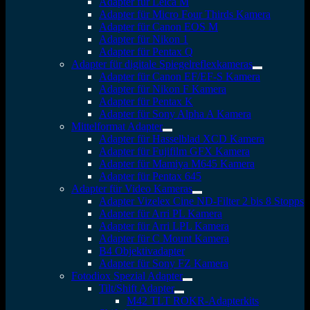
Adapter für Leica M
Adapter für Micro Four Thirds Kamera
Adapter für Canon EOS M
Adapter für Nikon 1
Adapter für Pentax Q
Adapter für digitale Spiegelreflexkameras
Adapter für Canon EF/EF-S Kamera
Adapter für Nikon F Kamera
Adapter für Pentax K
Adapter für Sony Alpha A Kamera
Mittelformat Adapter
Adapter für Hasselblad XCD Kamera
Adapter für Fujifilm GFX Kamera
Adapter für Mamiya M645 Kamera
Adapter für Pentax 645
Adapter für Video Kameras
Adapter Vizelex Cine ND-Filter 2 bis 8 Stopps
Adapter für Arri PL Kamera
Adapter für Arri LPL Kamera
Adapter für C Mount Kamera
B4 Objektivadapter
Adapter für Sony FZ Kamera
Fotodiox Spezial Adapter
Tilt/Shift Adapter
M42 TLT ROKR-Adapterkits