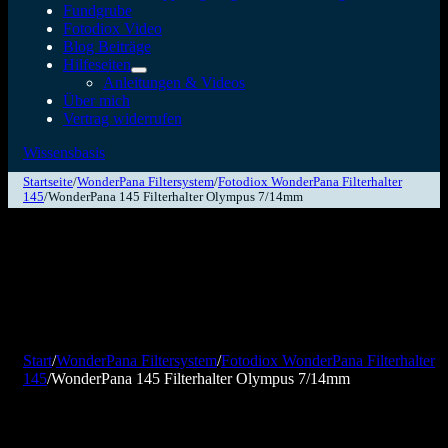
Fundgrube
Fotodiox Video
Blog Beiträge
Hilfeseiten
Anleitungen & Videos
Über mich
Vertrag widerrufen
Wissensbasis
Startseite
/
WonderPana Filtersystem
/
Fotodiox WonderPana Filterhalter
145
/
WonderPana 145 Filterhalter Olympus 7/14mm
Start
/
WonderPana Filtersystem
/
Fotodiox WonderPana Filterhalter
145
/
WonderPana 145 Filterhalter Olympus 7/14mm