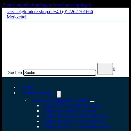
Zum Hauptinhalt springen
Zum Footer springen
service@lumiere-shop.de
+49 (0) 2262 701666
Merkzettel
0
Suchen
Home
Objektivadapter
Adapter für spiegellose Kameras
Adapter für Canon RF Kameras
Adapter für Nikon Z Kamera
Adapter für Sony-E Mount Kamera
Adapter für Fuji X-Serie Kamera
Adapter für Leica L-Mount Kameras