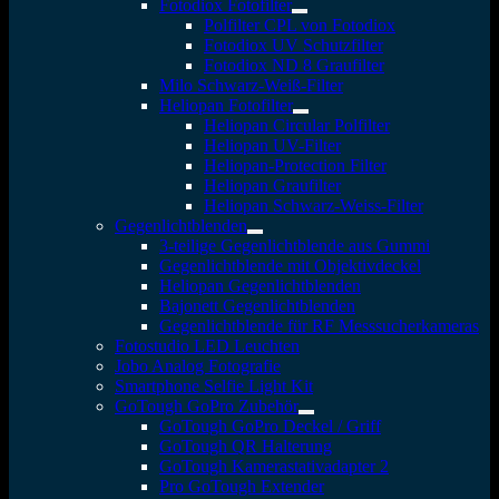
Fotodiox Fotofilter
Polfilter CPL von Fotodiox
Fotodiox UV Schutzfilter
Fotodiox ND 8 Graufilter
Milo Schwarz-Weiß-Filter
Heliopan Fotofilter
Heliopan Circular Polfilter
Heliopan UV-Filter
Heliopan-Protection Filter
Heliopan Graufilter
Heliopan Schwarz-Weiss-Filter
Gegenlichtblenden
3-teilige Gegenlichtblende aus Gummi
Gegenlichtblende mit Objektivdeckel
Heliopan Gegenlichtblenden
Bajonett Gegenlichtblenden
Gegenlichtblende für RF Messsucherkameras
Fotostudio LED Leuchten
Jobo Analog Fotografie
Smartphone Selfie Light Kit
GoTough GoPro Zubehör
GoTough GoPro Deckel / Griff
GoTough QR Halterung
GoTough Kamerastativadapter 2
Pro GoTough Extender