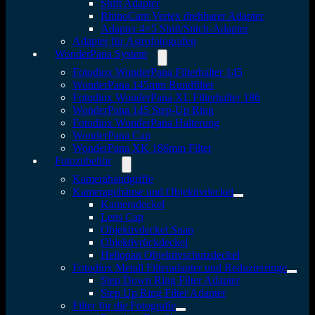
Shift Adapter
RhinoCam Vertex drehbarer Adapter
Adapter 4×5 Shift/Stitch-Adapter
Adapter für Astrofotografen
WonderPana System
Fotodiox WonderPana Filterhalter 145
WonderPana 145mm Rundfilter
Fotodiox WonderPana XL Filterhalter 186
WonderPana 145 Step-Up Ring
Fotodiox WonderPana Halterung
WonderPana Cap
WonderPana XK 186mm Filter
Fotozubehör
Kamerahandgriffe
Kameragehäuse und Objektivdeckel
Kameradeckel
Lens Cap
Objektivdeckel Snap
Objektivrückdeckel
Heliopan Objektivschutzdeckel
Fotodiox Metall Filteradapter und Reduzierringe
Step Down Ring Filter Adapter
Step Up Ring Filter Adapter
Filter für die Fotografie