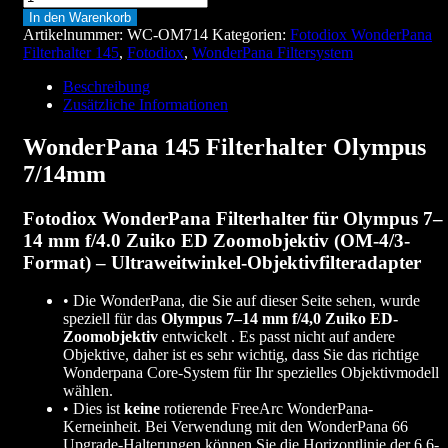
In den Warenkorb
Artikelnummer:
WC-OM714
Kategorien:
Fotodiox WonderPana
Filterhalter 145
,
Fotodiox
,
WonderPana Filtersystem
Beschreibung
Zusätzliche Informationen
WonderPana 145 Filterhalter Olympus
7/14mm
Fotodiox WonderPana Filterhalter für Olympus 7–
14 mm f/4.0 Zuiko ED Zoomobjektiv (OM-4/3-
Format) – Ultraweitwinkel-Objektivfilteradapter
• Die WonderPana, die Sie auf dieser Seite sehen, wurde
speziell für das
Olympus 7–14 mm f/4,0 Zuiko ED-
Zoomobjektiv
entwickelt . Es passt nicht auf andere
Objektive, daher ist es sehr wichtig, dass Sie das richtige
Wonderpana Core-System für Ihr spezielles Objektivmodell
wählen.
• Dies ist
keine
rotierende FreeArc WonderPana-
Kerneinheit. Bei Verwendung mit den WonderPana 66
Upgrade-Halterungen können Sie die Horizontlinie der 6,6-