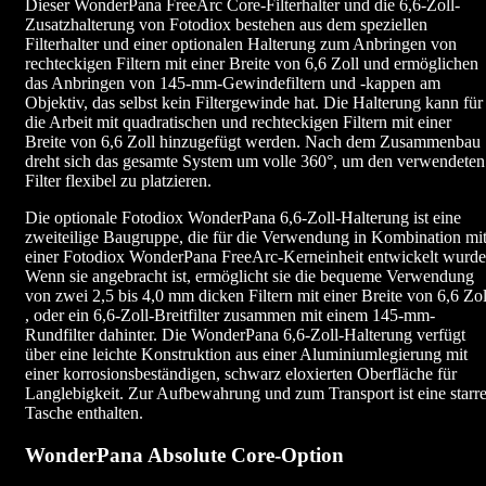
Dieser WonderPana FreeArc Core-Filterhalter und die 6,6-Zoll-
Zusatzhalterung von Fotodiox bestehen aus dem speziellen
Filterhalter und einer optionalen Halterung zum Anbringen von
rechteckigen Filtern mit einer Breite von 6,6 Zoll und ermöglichen
das Anbringen von 145-mm-Gewindefiltern und -kappen am
Objektiv, das selbst kein Filtergewinde hat. Die Halterung kann für
die Arbeit mit quadratischen und rechteckigen Filtern mit einer
Breite von 6,6 Zoll hinzugefügt werden. Nach dem Zusammenbau
dreht sich das gesamte System um volle 360°, um den verwendeten
Filter flexibel zu platzieren.
Die optionale Fotodiox WonderPana 6,6-Zoll-Halterung ist eine
zweiteilige Baugruppe, die für die Verwendung in Kombination mi
einer Fotodiox WonderPana FreeArc-Kerneinheit entwickelt wurde
Wenn sie angebracht ist, ermöglicht sie die bequeme Verwendung
von zwei 2,5 bis 4,0 mm dicken Filtern mit einer Breite von 6,6 Zol
, oder ein 6,6-Zoll-Breitfilter zusammen mit einem 145-mm-
Rundfilter dahinter. Die WonderPana 6,6-Zoll-Halterung verfügt
über eine leichte Konstruktion aus einer Aluminiumlegierung mit
einer korrosionsbeständigen, schwarz eloxierten Oberfläche für
Langlebigkeit. Zur Aufbewahrung und zum Transport ist eine starr
Tasche enthalten.
WonderPana Absolute Core-Option