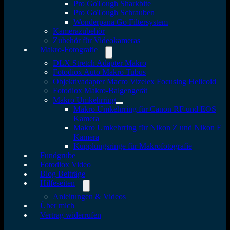
Pro GoTough Sharkbite
Pro GoTough Schrauben
Wonderpana Go Filtersystem
Kamerazubehör
Zubehör für Videokameras
Makro-Fotografie
DLX Stretch Adapter Makro
Fotodiox Auto Makro Tubus
Objektivadapter Macro Vizelex Focusing Helicoid
Fotodiox Makro-Balgengerät
Makro Umkehrring
Makro Umkehrring für Canon RF und EOS
Kamera
Makro Umkehrring für Nikon Z und Nikon F
Kamera
Kupplungsringe für Makrofotografie
Fundgrube
Fotodiox Video
Blog Beiträge
Hilfeseiten
Anleitungen & Videos
Über mich
Vertrag widerrufen