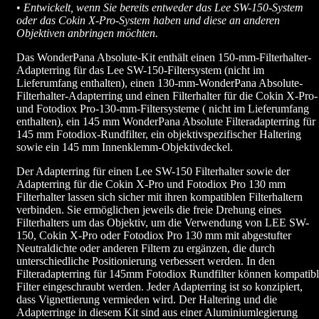
•
Entwickelt, wenn Sie bereits entweder das Lee SW-150-System
oder das Cokin X-Pro-System haben und diese an anderen
Objektiven anbringen möchten.
Das WonderPana Absolute-Kit enthält einen 150-mm-Filterhalter-
Adapterring für das Lee SW-150-Filtersystem (nicht im
Lieferumfang enthalten), einen 130-mm-WonderPana Absolute-
Filterhalter-Adapterring und einen Filterhalter für die Cokin X-Pro-
und Fotodiox Pro-130-mm-Filtersysteme ( nicht im Lieferumfang
enthalten), ein 145 mm WonderPana Absolute Filteradapterring für
145 mm Fotodiox-Rundfilter, ein objektivspezifischer Haltering
sowie ein 145 mm Innenklemm-Objektivdeckel.
Der Adapterring für einen Lee SW-150 Filterhalter sowie der
Adapterring für die Cokin X-Pro und Fotodiox Pro 130 mm
Filterhalter lassen sich sicher mit ihren kompatiblen Filterhaltern
verbinden. Sie ermöglichen jeweils die freie Drehung eines
Filterhalters um das Objektiv, um die Verwendung von LEE SW-
150, Cokin X-Pro oder Fotodiox Pro 130 mm mit abgestufter
Neutraldichte oder anderen Filtern zu ergänzen, die durch
unterschiedliche Positionierung verbessert werden. In den
Filteradapterring für 145mm Fotodiox Rundfilter können kompatib
Filter eingeschraubt werden. Jeder Adapterring ist so konzipiert,
dass Vignettierung vermieden wird. Der Haltering und die
Adapterringe in diesem Kit sind aus einer Aluminiumlegierung