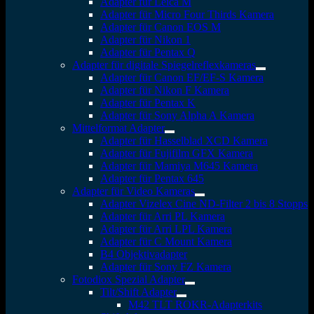
Adapter für Leica M
Adapter für Micro Four Thirds Kamera
Adapter für Canon EOS M
Adapter für Nikon 1
Adapter für Pentax Q
Adapter für digitale Spiegelreflexkameras
Adapter für Canon EF/EF-S Kamera
Adapter für Nikon F Kamera
Adapter für Pentax K
Adapter für Sony Alpha A Kamera
Mittelformat Adapter
Adapter für Hasselblad XCD Kamera
Adapter für Fujifilm GFX Kamera
Adapter für Mamiya M645 Kamera
Adapter für Pentax 645
Adapter für Video Kameras
Adapter Vizelex Cine ND-Filter 2 bis 8 Stopps
Adapter für Arri PL Kamera
Adapter für Arri LPL Kamera
Adapter für C Mount Kamera
B4 Objektivadapter
Adapter für Sony FZ Kamera
Fotodiox Spezial Adapter
Tilt/Shift Adapter
M42 TLT ROKR-Adapterkits