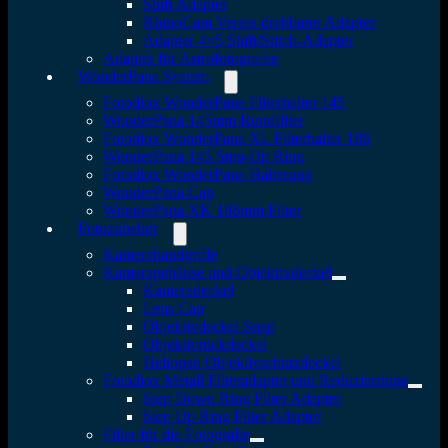
Shift Adapter
RhinoCam Vertex drehbarer Adapter
Adapter 4×5 Shift/Stitch-Adapter
Adapter für Astrofotografen
WonderPana System
Fotodiox WonderPana Filterhalter 145
WonderPana 145mm Rundfilter
Fotodiox WonderPana XL Filterhalter 186
WonderPana 145 Step-Up Ring
Fotodiox WonderPana Halterung
WonderPana Cap
WonderPana XK 186mm Filter
Fotozubehör
Kamerahandgriffe
Kameragehäuse und Objektivdeckel
Kameradeckel
Lens Cap
Objektivdeckel Snap
Objektivrückdeckel
Heliopan Objektivschutzdeckel
Fotodiox Metall Filteradapter und Reduzierringe
Step Down Ring Filter Adapter
Step Up Ring Filter Adapter
Filter für die Fotografie