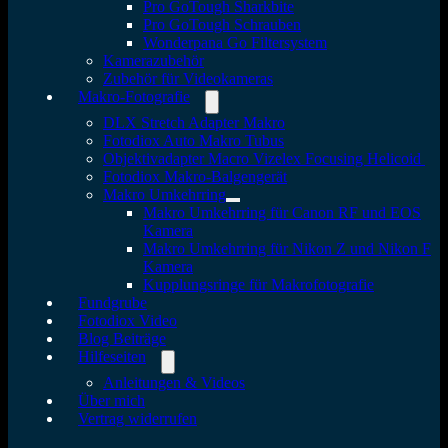
Pro GoTough Sharkbite
Pro GoTough Schrauben
Wonderpana Go Filtersystem
Kamerazubehör
Zubehör für Videokameras
Makro-Fotografie
DLX Stretch Adapter Makro
Fotodiox Auto Makro Tubus
Objektivadapter Macro Vizelex Focusing Helicoid
Fotodiox Makro-Balgengerät
Makro Umkehrring
Makro Umkehrring für Canon RF und EOS
Kamera
Makro Umkehrring für Nikon Z und Nikon F
Kamera
Kupplungsringe für Makrofotografie
Fundgrube
Fotodiox Video
Blog Beiträge
Hilfeseiten
Anleitungen & Videos
Über mich
Vertrag widerrufen