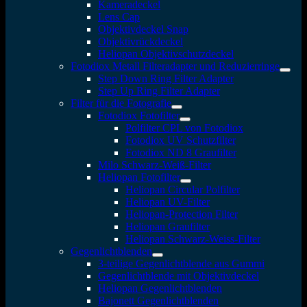
Kameradeckel
Lens Cap
Objektivdeckel Snap
Objektivrückdeckel
Heliopan Objektivschutzdeckel
Fotodiox Metall Filteradapter und Reduzierringe
Step Down Ring Filter Adapter
Step Up Ring Filter Adapter
Filter für die Fotografie
Fotodiox Fotofilter
Polfilter CPL von Fotodiox
Fotodiox UV Schutzfilter
Fotodiox ND 8 Graufilter
Milo Schwarz-Weiß-Filter
Heliopan Fotofilter
Heliopan Circular Polfilter
Heliopan UV-Filter
Heliopan-Protection Filter
Heliopan Graufilter
Heliopan Schwarz-Weiss-Filter
Gegenlichtblenden
3-teilige Gegenlichtblende aus Gummi
Gegenlichtblende mit Objektivdeckel
Heliopan Gegenlichtblenden
Bajonett Gegenlichtblenden