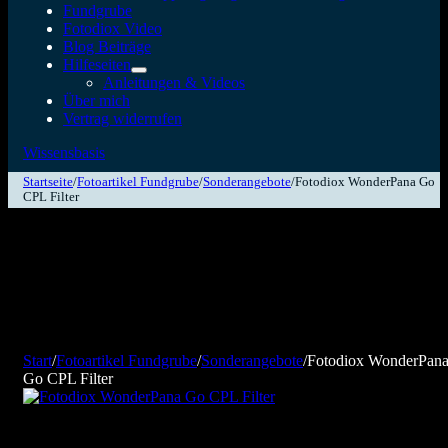
Fundgrube
Fotodiox Video
Blog Beiträge
Hilfeseiten
Anleitungen & Videos
Über mich
Vertrag widerrufen
Wissensbasis
Startseite
/
Fotoartikel Fundgrube
/
Sonderangebote
/
Fotodiox WonderPana Go
CPL Filter
Start
/
Fotoartikel Fundgrube
/
Sonderangebote
/
Fotodiox WonderPan
Go CPL Filter