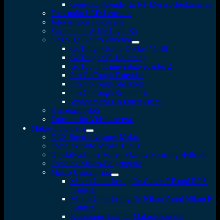
Gegenlichtblende für RF Messsucherkameras
Fotostudio LED Leuchten
Jobo Analog Fotografie
Smartphone Selfie Light Kit
GoTough GoPro Zubehör
GoTough GoPro Deckel / Griff
GoTough QR Halterung
GoTough Kamerastativadapter 2
Pro GoTough Extender
Pro GoTough Sharkbite
Pro GoTough Schrauben
Wonderpana Go Filtersystem
Kamerazubehör
Zubehör für Videokameras
Makro-Fotografie
DLX Stretch Adapter Makro
Fotodiox Auto Makro Tubus
Objektivadapter Macro Vizelex Focusing Helicoid
Fotodiox Makro-Balgengerät
Makro Umkehrring
Makro Umkehrring für Canon RF und EOS
Kamera
Makro Umkehrring für Nikon Z und Nikon F
Kamera
Kupplungsringe für Makrofotografie