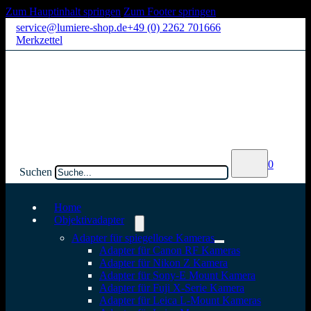
Zum Hauptinhalt springen
Zum Footer springen
service@lumiere-shop.de
+49 (0) 2262 701666
Merkzettel
0
Suchen
Home
Objektivadapter
Adapter für spiegellose Kameras
Adapter für Canon RF Kameras
Adapter für Nikon Z Kamera
Adapter für Sony-E Mount Kamera
Adapter für Fuji X-Serie Kamera
Adapter für Leica L-Mount Kameras