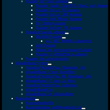
Adapter für Video Kameras
Adapter Vizelex Cine ND-Filter 2 bis 8 Stopps
Adapter für Arri PL Kamera
Adapter für Arri LPL Kamera
Adapter für C Mount Kamera
B4 Objektivadapter
Adapter für Sony FZ Kamera
Fotodiox Spezial Adapter
Tilt/Shift Adapter
M42 TLT ROKR-Adapterkits
Shift Adapter
RhinoCam Vertex drehbarer Adapter
Adapter 4×5 Shift/Stitch-Adapter
Adapter für Astrofotografen
WonderPana System
Fotodiox WonderPana Filterhalter 145
WonderPana 145mm Rundfilter
Fotodiox WonderPana XL Filterhalter 186
WonderPana 145 Step-Up Ring
Fotodiox WonderPana Halterung
WonderPana Cap
WonderPana XK 186mm Filter
Fotozubehör
Kamerahandgriffe
Kameragehäuse und Objektivdeckel