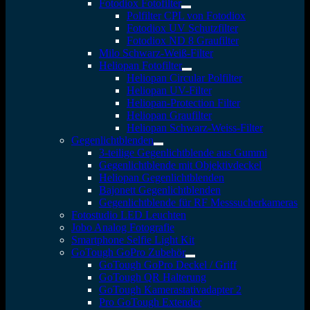
Fotodiox Fotofilter
Polfilter CPL von Fotodiox
Fotodiox UV Schutzfilter
Fotodiox ND 8 Graufilter
Milo Schwarz-Weiß-Filter
Heliopan Fotofilter
Heliopan Circular Polfilter
Heliopan UV-Filter
Heliopan-Protection Filter
Heliopan Graufilter
Heliopan Schwarz-Weiss-Filter
Gegenlichtblenden
3-teilige Gegenlichtblende aus Gummi
Gegenlichtblende mit Objektivdeckel
Heliopan Gegenlichtblenden
Bajonett Gegenlichtblenden
Gegenlichtblende für RF Messsucherkameras
Fotostudio LED Leuchten
Jobo Analog Fotografie
Smartphone Selfie Light Kit
GoTough GoPro Zubehör
GoTough GoPro Deckel / Griff
GoTough QR Halterung
GoTough Kamerastativadapter 2
Pro GoTough Extender