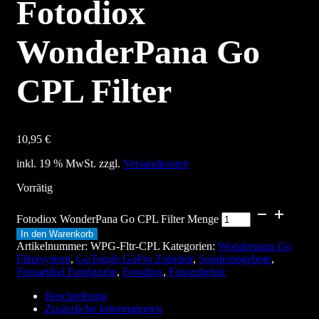
Fotodiox
WonderPana Go
CPL Filter
10,95
€
inkl. 19 % MwSt.
zzgl.
Versandkosten
Vorrätig
Fotodiox WonderPana Go CPL Filter Menge
In den Warenkorb
Artikelnummer:
WPG-Fltr-CPL
Kategorien:
Wonderpana Go
Filtersystem
,
GoTough GoPro Zubehör
,
Sonderangebote
,
Fotoartikel Fundgrube
,
Fotodiox
,
Fotozubehör
Beschreibung
Zusätzliche Informationen