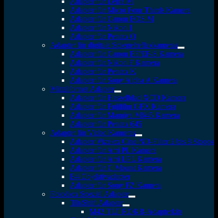
Adapter für Leica M
Adapter für Micro Four Thirds Kamera
Adapter für Canon EOS M
Adapter für Nikon 1
Adapter für Pentax Q
Adapter für digitale Spiegelreflexkameras
Adapter für Canon EF/EF-S Kamera
Adapter für Nikon F Kamera
Adapter für Pentax K
Adapter für Sony Alpha A Kamera
Mittelformat Adapter
Adapter für Hasselblad XCD Kamera
Adapter für Fujifilm GFX Kamera
Adapter für Mamiya M645 Kamera
Adapter für Pentax 645
Adapter für Video Kameras
Adapter Vizelex Cine ND-Filter 2 bis 8 Stopps
Adapter für Arri PL Kamera
Adapter für Arri LPL Kamera
Adapter für C Mount Kamera
B4 Objektivadapter
Adapter für Sony FZ Kamera
Fotodiox Spezial Adapter
Tilt/Shift Adapter
M42 TLT ROKR-Adapterkits