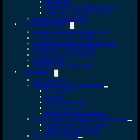
Shift Adapter
RhinoCam Vertex drehbarer Adapter
Adapter 4×5 Shift/Stitch-Adapter
Adapter für Astrofotografen
WonderPana System
Fotodiox WonderPana Filterhalter 145
WonderPana 145mm Rundfilter
Fotodiox WonderPana XL Filterhalter 186
WonderPana 145 Step-Up Ring
Fotodiox WonderPana Halterung
WonderPana Cap
WonderPana XK 186mm Filter
Fotozubehör
Kamerahandgriffe
Kameragehäuse und Objektivdeckel
Kameradeckel
Lens Cap
Objektivdeckel Snap
Objektivrückdeckel
Heliopan Objektivschutzdeckel
Fotodiox Metall Filteradapter und Reduzierringe
Step Down Ring Filter Adapter
Step Up Ring Filter Adapter
Filter für die Fotografie