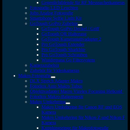
Gegenlichtblende für RF Messsucherkameras
Fotostudio LED Leuchten
Jobo Analog Fotografie
Smartphone Selfie Light Kit
GoTough GoPro Zubehör
GoTough GoPro Deckel / Griff
GoTough QR Halterung
GoTough Kamerastativadapter 2
Pro GoTough Extender
Pro GoTough Sharkbite
Pro GoTough Schrauben
Wonderpana Go Filtersystem
Kamerazubehör
Zubehör für Videokameras
Makro-Fotografie
DLX Stretch Adapter Makro
Fotodiox Auto Makro Tubus
Objektivadapter Macro Vizelex Focusing Helicoid
Fotodiox Makro-Balgengerät
Makro Umkehrring
Makro Umkehrring für Canon RF und EOS
Kamera
Makro Umkehrring für Nikon Z und Nikon F
Kamera
Kupplungsringe für Makrofotografie