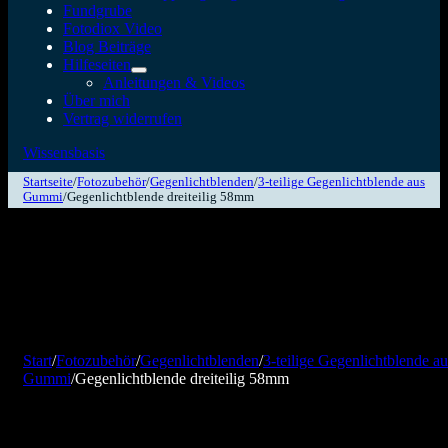
Fundgrube
Fotodiox Video
Blog Beiträge
Hilfeseiten
Anleitungen & Videos
Über mich
Vertrag widerrufen
Wissensbasis
Startseite
/
Fotozubehör
/
Gegenlichtblenden
/
3-teilige Gegenlichtblende aus
Gummi
/
Gegenlichtblende dreiteilig 58mm
Start
/
Fotozubehör
/
Gegenlichtblenden
/
3-teilige Gegenlichtblende au
Gummi
/
Gegenlichtblende dreiteilig 58mm