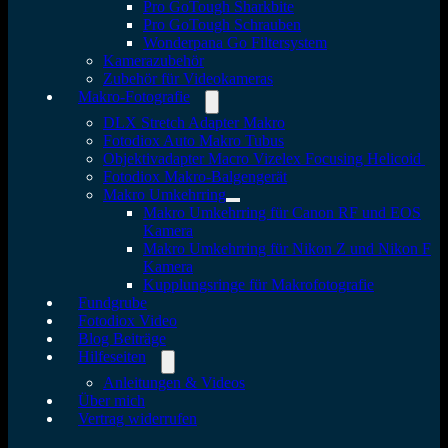
Pro GoTough Sharkbite
Pro GoTough Schrauben
Wonderpana Go Filtersystem
Kamerazubehör
Zubehör für Videokameras
Makro-Fotografie
DLX Stretch Adapter Makro
Fotodiox Auto Makro Tubus
Objektivadapter Macro Vizelex Focusing Helicoid
Fotodiox Makro-Balgengerät
Makro Umkehrring
Makro Umkehrring für Canon RF und EOS
Kamera
Makro Umkehrring für Nikon Z und Nikon F
Kamera
Kupplungsringe für Makrofotografie
Fundgrube
Fotodiox Video
Blog Beiträge
Hilfeseiten
Anleitungen & Videos
Über mich
Vertrag widerrufen