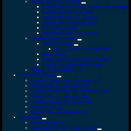
Adapter für Video Kameras
Adapter Vizelex Cine ND-Filter 2 bis 8 Stopps
Adapter für Arri PL Kamera
Adapter für Arri LPL Kamera
Adapter für C Mount Kamera
B4 Objektivadapter
Adapter für Sony FZ Kamera
Fotodiox Spezial Adapter
Tilt/Shift Adapter
M42 TLT ROKR-Adapterkits
Shift Adapter
RhinoCam Vertex drehbarer Adapter
Adapter 4×5 Shift/Stitch-Adapter
Adapter für Astrofotografen
WonderPana System
Fotodiox WonderPana Filterhalter 145
WonderPana 145mm Rundfilter
Fotodiox WonderPana XL Filterhalter 186
WonderPana 145 Step-Up Ring
Fotodiox WonderPana Halterung
WonderPana Cap
WonderPana XK 186mm Filter
Fotozubehör
Kamerahandgriffe
Kameragehäuse und Objektivdeckel