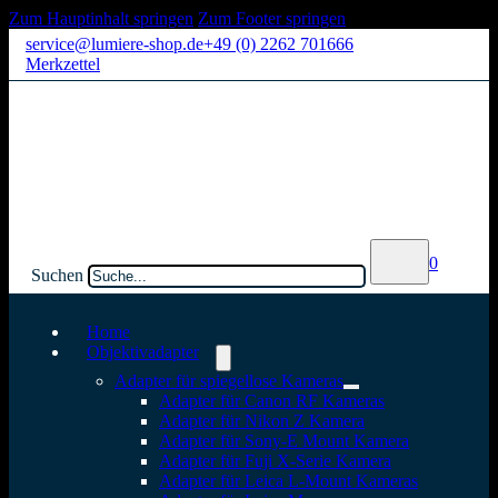
Zum Hauptinhalt springen
Zum Footer springen
service@lumiere-shop.de
+49 (0) 2262 701666
Merkzettel
0
Suchen
Home
Objektivadapter
Adapter für spiegellose Kameras
Adapter für Canon RF Kameras
Adapter für Nikon Z Kamera
Adapter für Sony-E Mount Kamera
Adapter für Fuji X-Serie Kamera
Adapter für Leica L-Mount Kameras