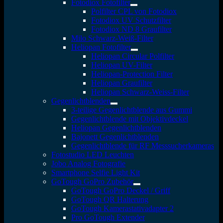
Fotodiox Fotofilter
Polfilter CPL von Fotodiox
Fotodiox UV Schutzfilter
Fotodiox ND 8 Graufilter
Milo Schwarz-Weiß-Filter
Heliopan Fotofilter
Heliopan Circular Polfilter
Heliopan UV-Filter
Heliopan-Protection Filter
Heliopan Graufilter
Heliopan Schwarz-Weiss-Filter
Gegenlichtblenden
3-teilige Gegenlichtblende aus Gummi
Gegenlichtblende mit Objektivdeckel
Heliopan Gegenlichtblenden
Bajonett Gegenlichtblenden
Gegenlichtblende für RF Messsucherkameras
Fotostudio LED Leuchten
Jobo Analog Fotografie
Smartphone Selfie Light Kit
GoTough GoPro Zubehör
GoTough GoPro Deckel / Griff
GoTough QR Halterung
GoTough Kamerastativadapter 2
Pro GoTough Extender