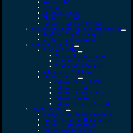
Kameradeckel
Lens Cap
Objektivdeckel Snap
Objektivrückdeckel
Heliopan Objektivschutzdeckel
Fotodiox Metall Filteradapter und Reduzierringe
Step Down Ring Filter Adapter
Step Up Ring Filter Adapter
Filter für die Fotografie
Fotodiox Fotofilter
Polfilter CPL von Fotodiox
Fotodiox UV Schutzfilter
Fotodiox ND 8 Graufilter
Milo Schwarz-Weiß-Filter
Heliopan Fotofilter
Heliopan Circular Polfilter
Heliopan UV-Filter
Heliopan-Protection Filter
Heliopan Graufilter
Heliopan Schwarz-Weiss-Filter
Gegenlichtblenden
3-teilige Gegenlichtblende aus Gummi
Gegenlichtblende mit Objektivdeckel
Heliopan Gegenlichtblenden
Bajonett Gegenlichtblenden