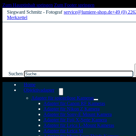
Zum Hauptinhalt springen
Zum Footer springen
Siegward Schmitz - Fotograf
service@lumiere-shop.de
+49 (0) 22
Merkzettel
Suchen
Home
Objektivadapter
Adapter für spiegellose Kameras
Adapter für Canon RF Kameras
Adapter für Nikon Z Kamera
Adapter für Sony-E Mount Kamera
Adapter für Fuji X-Serie Kamera
Adapter für Leica L-Mount Kameras
Adapter für Leica M