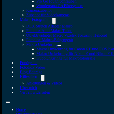
Pro GoTough Schrauben
Wonderpana Go Filtersystem
Kamerazubehör
Zubehör für Videokameras
Makro-Fotografie
DLX Stretch Adapter Makro
Fotodiox Auto Makro Tubus
Objektivadapter Macro Vizelex Focusing Helicoid
Fotodiox Makro-Balgengerät
Makro Umkehrring
Makro Umkehrring für Canon RF und EOS Ka
Makro Umkehrring für Nikon Z und Nikon F 
Kupplungsringe für Makrofotografie
Fundgrube
Fotodiox Video
Blog Beiträge
Hilfeseiten
Anleitungen & Videos
Über mich
Vertrag widerrufen
Home