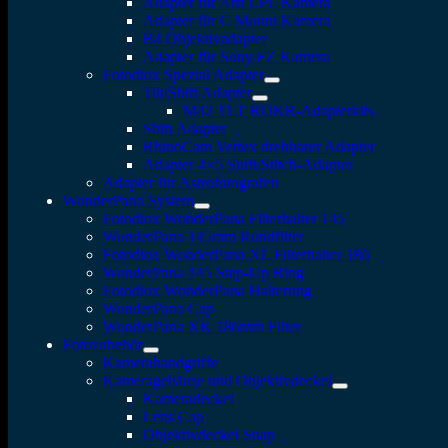
Adapter für Arri LPL Kamera
Adapter für C Mount Kamera
B4 Objektivadapter
Adapter für Sony FZ Kamera
Fotodiox Spezial Adapter
Tilt/Shift Adapter
M42 TLT ROKR-Adapterkits
Shift Adapter
RhinoCam Vertex drehbarer Adapter
Adapter 4×5 Shift/Stitch-Adapter
Adapter für Astrofotografen
WonderPana System
Fotodiox WonderPana Filterhalter 145
WonderPana 145mm Rundfilter
Fotodiox WonderPana XL Filterhalter 186
WonderPana 145 Step-Up Ring
Fotodiox WonderPana Halterung
WonderPana Cap
WonderPana XK 186mm Filter
Fotozubehör
Kamerahandgriffe
Kameragehäuse und Objektivdeckel
Kameradeckel
Lens Cap
Objektivdeckel Snap