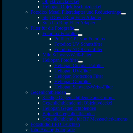
Objektivrückdeckel
Heliopan Objektivschutzdeckel
Fotodiox Metall Filteradapter und Reduzierringe
Step Down Ring Filter Adapter
Step Up Ring Filter Adapter
Filter für die Fotografie
Fotodiox Fotofilter
Polfilter CPL von Fotodiox
Fotodiox UV Schutzfilter
Fotodiox ND 8 Graufilter
Milo Schwarz-Weiß-Filter
Heliopan Fotofilter
Heliopan Circular Polfilter
Heliopan UV-Filter
Heliopan-Protection Filter
Heliopan Graufilter
Heliopan Schwarz-Weiss-Filter
Gegenlichtblenden
3-teilige Gegenlichtblende aus Gummi
Gegenlichtblende mit Objektivdeckel
Heliopan Gegenlichtblenden
Bajonett Gegenlichtblenden
Gegenlichtblende für RF Messsucherkameras
Fotostudio LED Leuchten
Jobo Analog Fotografie