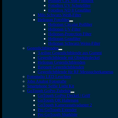
Polfilter CPL von Fotodiox
Fotodiox UV Schutzfilter
Fotodiox ND 8 Graufilter
Milo Schwarz-Weiß-Filter
Heliopan Fotofilter
Heliopan Circular Polfilter
Heliopan UV-Filter
Heliopan-Protection Filter
Heliopan Graufilter
Heliopan Schwarz-Weiss-Filter
Gegenlichtblenden
3-teilige Gegenlichtblende aus Gummi
Gegenlichtblende mit Objektivdeckel
Heliopan Gegenlichtblenden
Bajonett Gegenlichtblenden
Gegenlichtblende für RF Messsucherkameras
Fotostudio LED Leuchten
Jobo Analog Fotografie
Smartphone Selfie Light Kit
GoTough GoPro Zubehör
GoTough GoPro Deckel / Griff
GoTough QR Halterung
GoTough Kamerastativadapter 2
Pro GoTough Extender
Pro GoTough Sharkbite