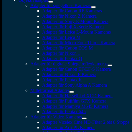
Objektivadapter
Adapter für spiegellose Kameras
Adapter für Canon RF Kameras
Adapter für Nikon Z Kamera
Adapter für Sony-E Mount Kamera
Adapter für Fuji X-Serie Kamera
Adapter für Leica L-Mount Kameras
Adapter für Leica M
Adapter für Micro Four Thirds Kamera
Adapter für Canon EOS M
Adapter für Nikon 1
Adapter für Pentax Q
Adapter für digitale Spiegelreflexkameras
Adapter für Canon EF/EF-S Kamera
Adapter für Nikon F Kamera
Adapter für Pentax K
Adapter für Sony Alpha A Kamera
Mittelformat Adapter
Adapter für Hasselblad XCD Kamera
Adapter für Fujifilm GFX Kamera
Adapter für Mamiya M645 Kamera
Adapter für Pentax 645
Adapter für Video Kameras
Adapter Vizelex Cine ND-Filter 2 bis 8 Stopps
Adapter für Arri PL Kamera