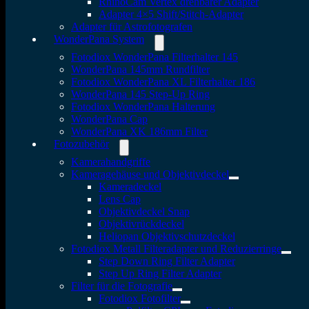
RhinoCam Vertex drehbarer Adapter
Adapter 4×5 Shift/Stitch-Adapter
Adapter für Astrofotografen
WonderPana System
Fotodiox WonderPana Filterhalter 145
WonderPana 145mm Rundfilter
Fotodiox WonderPana XL Filterhalter 186
WonderPana 145 Step-Up Ring
Fotodiox WonderPana Halterung
WonderPana Cap
WonderPana XK 186mm Filter
Fotozubehör
Kamerahandgriffe
Kameragehäuse und Objektivdeckel
Kameradeckel
Lens Cap
Objektivdeckel Snap
Objektivrückdeckel
Heliopan Objektivschutzdeckel
Fotodiox Metall Filteradapter und Reduzierringe
Step Down Ring Filter Adapter
Step Up Ring Filter Adapter
Filter für die Fotografie
Fotodiox Fotofilter