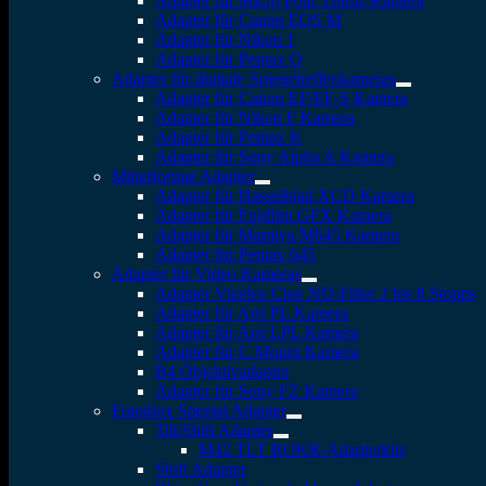
Adapter für Micro Four Thirds Kamera
Adapter für Canon EOS M
Adapter für Nikon 1
Adapter für Pentax Q
Adapter für digitale Spiegelreflexkameras
Adapter für Canon EF/EF-S Kamera
Adapter für Nikon F Kamera
Adapter für Pentax K
Adapter für Sony Alpha A Kamera
Mittelformat Adapter
Adapter für Hasselblad XCD Kamera
Adapter für Fujifilm GFX Kamera
Adapter für Mamiya M645 Kamera
Adapter für Pentax 645
Adapter für Video Kameras
Adapter Vizelex Cine ND-Filter 2 bis 8 Stopps
Adapter für Arri PL Kamera
Adapter für Arri LPL Kamera
Adapter für C Mount Kamera
B4 Objektivadapter
Adapter für Sony FZ Kamera
Fotodiox Spezial Adapter
Tilt/Shift Adapter
M42 TLT ROKR-Adapterkits
Shift Adapter