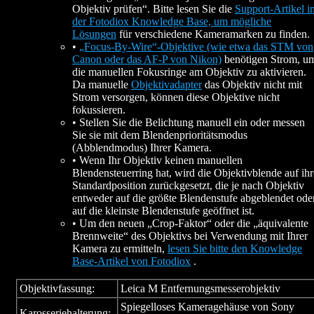
Objektiv prüfen“. Bitte lesen Sie die
Support-Artikel i
der Fotodiox Knowledge Base, um mögliche
Lösungen
für verschiedene Kameramarken zu finden.
•
„Focus-By-Wire“-Objektive (wie etwa das STM von
Canon oder das AF-P von Nikon)
benötigen Strom, u
die manuellen Fokusringe am Objektiv zu aktivieren.
Da manuelle
Objektivadapter
das Objektiv nicht mit
Strom versorgen, können diese Objektive nicht
fokussieren.
• Stellen Sie die Belichtung manuell ein oder messen
Sie sie mit dem Blendenprioritätsmodus
(Abblendmodus) Ihrer Kamera.
• Wenn Ihr Objektiv keinen manuellen
Blendensteuerring hat, wird die Objektivblende auf ihr
Standardposition zurückgesetzt, die je nach Objektiv
entweder auf die größte Blendenstufe abgeblendet ode
auf die kleinste Blendenstufe geöffnet ist.
• Um den neuen „Crop-Faktor“ oder die „äquivalente
Brennweite“ des Objektivs bei Verwendung mit Ihrer
Kamera zu ermitteln,
lesen Sie bitte den Knowledge
Base-Artikel von Fotodiox
.
Objektivfassung:
Leica M Entfernungsmesserobjektiv
Spiegelloses Kameragehäuse von Sony
Karosseriehalterung: