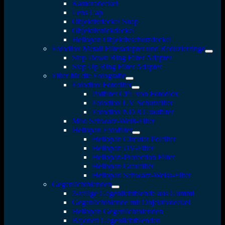
Kameradeckel
Lens Cap
Objektivdeckel Snap
Objektivrückdeckel
Heliopan Objektivschutzdeckel
Fotodiox Metall Filteradapter und Reduzierringe
Step Down Ring Filter Adapter
Step Up Ring Filter Adapter
Filter für die Fotografie
Fotodiox Fotofilter
Polfilter CPL von Fotodiox
Fotodiox UV Schutzfilter
Fotodiox ND 8 Graufilter
Milo Schwarz-Weiß-Filter
Heliopan Fotofilter
Heliopan Circular Polfilter
Heliopan UV-Filter
Heliopan-Protection Filter
Heliopan Graufilter
Heliopan Schwarz-Weiss-Filter
Gegenlichtblenden
3-teilige Gegenlichtblende aus Gummi
Gegenlichtblende mit Objektivdeckel
Heliopan Gegenlichtblenden
Bajonett Gegenlichtblenden