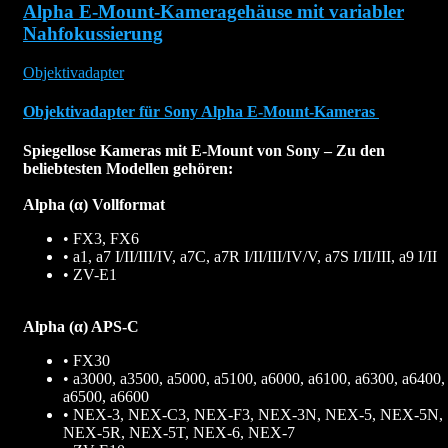
Alpha E-Mount-Kameragehäuse mit variabler
Nahfokussierung
Objektivadapter
Objektivadapter für Sony Alpha E-Mount-Kameras
Spiegellose Kameras mit E-Mount von Sony – Zu den
beliebtesten Modellen gehören:
Alpha (α) Vollformat
• FX3, FX6
• a1, a7 I/II/III/IV, a7C, a7R I/II/III/IV/V, a7S I/II/III, a9 I/II
• ZV-E1
Alpha (α) APS-C
• FX30
• a3000, a3500, a5000, a5100, a6000, a6100, a6300, a6400,
a6500, a6600
• NEX-3, NEX-C3, NEX-F3, NEX-3N, NEX-5, NEX-5N,
NEX-5R, NEX-5T, NEX-6, NEX-7