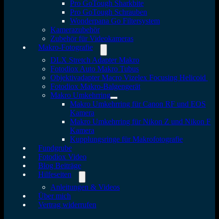
Pro GoTough Sharkbite
Pro GoTough Schrauben
Wonderpana Go Filtersystem
Kamerazubehör
Zubehör für Videokameras
Makro-Fotografie
DLX Stretch Adapter Makro
Fotodiox Auto Makro Tubus
Objektivadapter Macro Vizelex Focusing Helicoid
Fotodiox Makro-Balgengerät
Makro Umkehrring
Makro Umkehrring für Canon RF und EOS
Kamera
Makro Umkehrring für Nikon Z und Nikon F
Kamera
Kupplungsringe für Makrofotografie
Fundgrube
Fotodiox Video
Blog Beiträge
Hilfeseiten
Anleitungen & Videos
Über mich
Vertrag widerrufen