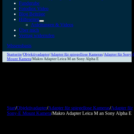
Fundgrube
Fotodiox Video
Blog Beiträge
Hilfeseiten
Anleitungen & Videos
Über mich
Vertrag widerrufen
Wissensbasis
Startseite
/
Objektivadapter
/
Adapter für spiegellose Kameras
/
Adapter für Sony-
Mount Kamera
/
Makro Adapter Leica M an Sony Alpha E
Start
/
Objektivadapter
/
Adapter für spiegellose Kameras
/
Adapter für
Sony-E Mount Kamera
/
Makro Adapter Leica M an Sony Alpha E