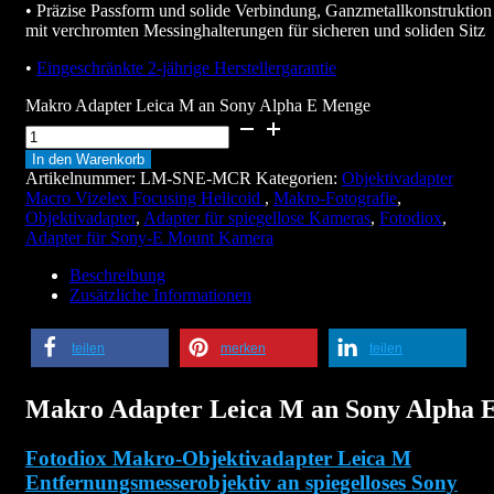
• Präzise Passform und solide Verbindung, Ganzmetallkonstruktion
mit verchromten Messinghalterungen für sicheren und soliden Sitz
•
Eingeschränkte 2-jährige Herstellergarantie
Makro Adapter Leica M an Sony Alpha E Menge
In den Warenkorb
Artikelnummer:
LM-SNE-MCR
Kategorien:
Objektivadapter
Macro Vizelex Focusing Helicoid
,
Makro-Fotografie
,
Objektivadapter
,
Adapter für spiegellose Kameras
,
Fotodiox
,
Adapter für Sony-E Mount Kamera
Beschreibung
Zusätzliche Informationen
teilen
merken
teilen
Makro Adapter Leica M an Sony Alpha 
Fotodiox Makro-Objektivadapter Leica M
Entfernungsmesserobjektiv an spiegelloses Sony