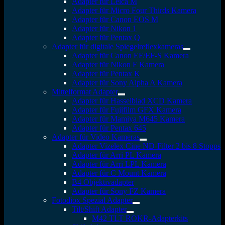
Adapter für Leica M
Adapter für Micro Four Thirds Kamera
Adapter für Canon EOS M
Adapter für Nikon 1
Adapter für Pentax Q
Adapter für digitale Spiegelreflexkameras
Adapter für Canon EF/EF-S Kamera
Adapter für Nikon F Kamera
Adapter für Pentax K
Adapter für Sony Alpha A Kamera
Mittelformat Adapter
Adapter für Hasselblad XCD Kamera
Adapter für Fujifilm GFX Kamera
Adapter für Mamiya M645 Kamera
Adapter für Pentax 645
Adapter für Video Kameras
Adapter Vizelex Cine ND-Filter 2 bis 8 Stopps
Adapter für Arri PL Kamera
Adapter für Arri LPL Kamera
Adapter für C Mount Kamera
B4 Objektivadapter
Adapter für Sony FZ Kamera
Fotodiox Spezial Adapter
Tilt/Shift Adapter
M42 TLT ROKR-Adapterkits