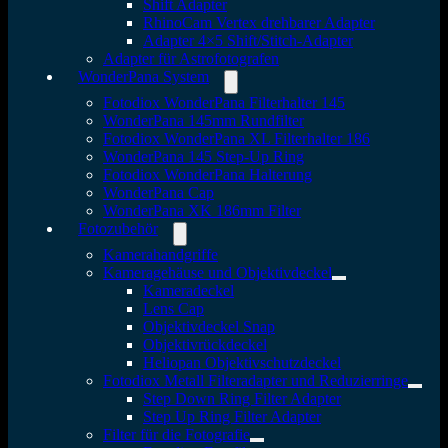
Shift Adapter
RhinoCam Vertex drehbarer Adapter
Adapter 4×5 Shift/Stitch-Adapter
Adapter für Astrofotografen
WonderPana System
Fotodiox WonderPana Filterhalter 145
WonderPana 145mm Rundfilter
Fotodiox WonderPana XL Filterhalter 186
WonderPana 145 Step-Up Ring
Fotodiox WonderPana Halterung
WonderPana Cap
WonderPana XK 186mm Filter
Fotozubehör
Kamerahandgriffe
Kameragehäuse und Objektivdeckel
Kameradeckel
Lens Cap
Objektivdeckel Snap
Objektivrückdeckel
Heliopan Objektivschutzdeckel
Fotodiox Metall Filteradapter und Reduzierringe
Step Down Ring Filter Adapter
Step Up Ring Filter Adapter
Filter für die Fotografie