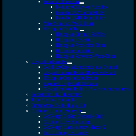
Fotodiox Fotofilter
Polfilter CPL von Fotodiox
Fotodiox UV Schutzfilter
Fotodiox ND 8 Graufilter
Milo Schwarz-Weiß-Filter
Heliopan Fotofilter
Heliopan Circular Polfilter
Heliopan UV-Filter
Heliopan-Protection Filter
Heliopan Graufilter
Heliopan Schwarz-Weiss-Filter
Gegenlichtblenden
3-teilige Gegenlichtblende aus Gummi
Gegenlichtblende mit Objektivdeckel
Heliopan Gegenlichtblenden
Bajonett Gegenlichtblenden
Gegenlichtblende für RF Messsucherkameras
Fotostudio LED Leuchten
Jobo Analog Fotografie
Smartphone Selfie Light Kit
GoTough GoPro Zubehör
GoTough GoPro Deckel / Griff
GoTough QR Halterung
GoTough Kamerastativadapter 2
Pro GoTough Extender