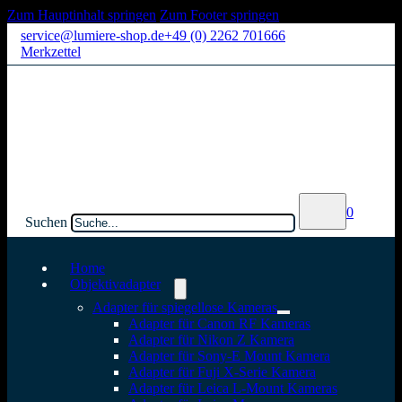
Zum Hauptinhalt springen
Zum Footer springen
service@lumiere-shop.de
+49 (0) 2262 701666
Merkzettel
0
Suchen
Home
Objektivadapter
Adapter für spiegellose Kameras
Adapter für Canon RF Kameras
Adapter für Nikon Z Kamera
Adapter für Sony-E Mount Kamera
Adapter für Fuji X-Serie Kamera
Adapter für Leica L-Mount Kameras