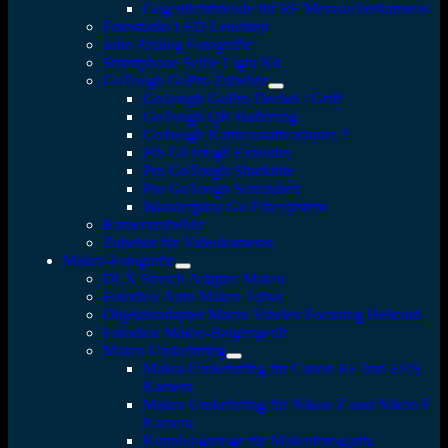
Gegenlichtblende für RF Messsucherkameras
Fotostudio LED Leuchten
Jobo Analog Fotografie
Smartphone Selfie Light Kit
GoTough GoPro Zubehör
GoTough GoPro Deckel / Griff
GoTough QR Halterung
GoTough Kamerastativadapter 2
Pro GoTough Extender
Pro GoTough Sharkbite
Pro GoTough Schrauben
Wonderpana Go Filtersystem
Kamerazubehör
Zubehör für Videokameras
Makro-Fotografie
DLX Stretch Adapter Makro
Fotodiox Auto Makro Tubus
Objektivadapter Macro Vizelex Focusing Helicoid
Fotodiox Makro-Balgengerät
Makro Umkehrring
Makro Umkehrring für Canon RF und EOS
Kamera
Makro Umkehrring für Nikon Z und Nikon F
Kamera
Kupplungsringe für Makrofotografie