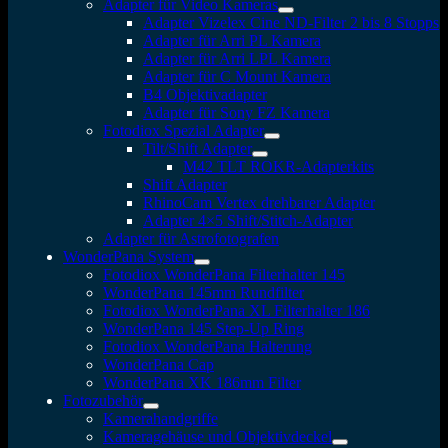
Adapter für Video Kameras
Adapter Vizelex Cine ND-Filter 2 bis 8 Stopps
Adapter für Arri PL Kamera
Adapter für Arri LPL Kamera
Adapter für C Mount Kamera
B4 Objektivadapter
Adapter für Sony FZ Kamera
Fotodiox Spezial Adapter
Tilt/Shift Adapter
M42 TLT ROKR-Adapterkits
Shift Adapter
RhinoCam Vertex drehbarer Adapter
Adapter 4×5 Shift/Stitch-Adapter
Adapter für Astrofotografen
WonderPana System
Fotodiox WonderPana Filterhalter 145
WonderPana 145mm Rundfilter
Fotodiox WonderPana XL Filterhalter 186
WonderPana 145 Step-Up Ring
Fotodiox WonderPana Halterung
WonderPana Cap
WonderPana XK 186mm Filter
Fotozubehör
Kamerahandgriffe
Kameragehäuse und Objektivdeckel