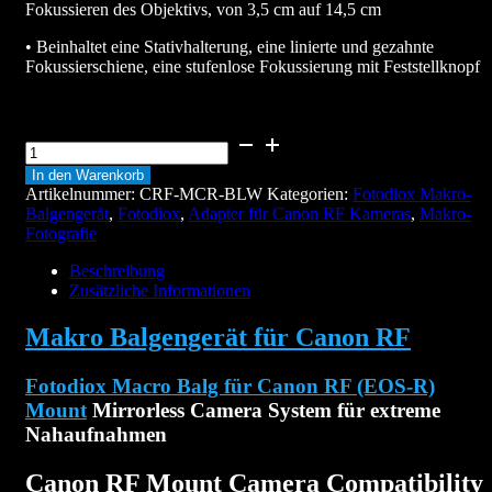
Fokussieren des Objektivs, von 3,5 cm auf 14,5 cm
• Beinhaltet eine Stativhalterung, eine linierte und gezahnte
Fokussierschiene, eine stufenlose Fokussierung mit Feststellknopf
Makro
Balgengerät
In den Warenkorb
für
Artikelnummer:
CRF-MCR-BLW
Kategorien:
Fotodiox Makro-
Canon
Balgengerät
,
Fotodiox
,
Adapter für Canon RF Kameras
,
Makro-
RF
Fotografie
Menge
Beschreibung
Zusätzliche Informationen
Makro Balgengerät für Canon RF
Fotodiox Macro Balg für Canon RF (EOS-R)
Mount
Mirrorless Camera System für extreme
Nahaufnahmen
Canon RF Mount Camera Compatibility