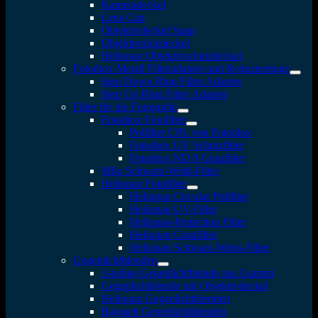
Kameradeckel
Lens Cap
Objektivdeckel Snap
Objektivrückdeckel
Heliopan Objektivschutzdeckel
Fotodiox Metall Filteradapter und Reduzierringe
Step Down Ring Filter Adapter
Step Up Ring Filter Adapter
Filter für die Fotografie
Fotodiox Fotofilter
Polfilter CPL von Fotodiox
Fotodiox UV Schutzfilter
Fotodiox ND 8 Graufilter
Milo Schwarz-Weiß-Filter
Heliopan Fotofilter
Heliopan Circular Polfilter
Heliopan UV-Filter
Heliopan-Protection Filter
Heliopan Graufilter
Heliopan Schwarz-Weiss-Filter
Gegenlichtblenden
3-teilige Gegenlichtblende aus Gummi
Gegenlichtblende mit Objektivdeckel
Heliopan Gegenlichtblenden
Bajonett Gegenlichtblenden