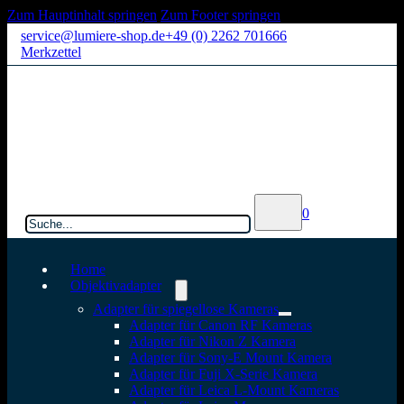
Zum Hauptinhalt springen
Zum Footer springen
service@lumiere-shop.de
+49 (0) 2262 701666
Merkzettel
Suchen
0
Home
Objektivadapter
Adapter für spiegellose Kameras
Adapter für Canon RF Kameras
Adapter für Nikon Z Kamera
Adapter für Sony-E Mount Kamera
Adapter für Fuji X-Serie Kamera
Adapter für Leica L-Mount Kameras