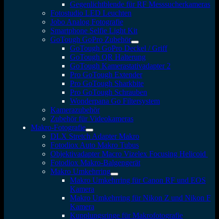
Gegenlichtblende für RF Messsucherkameras
Fotostudio LED Leuchten
Jobo Analog Fotografie
Smartphone Selfie Light Kit
GoTough GoPro Zubehör
GoTough GoPro Deckel / Griff
GoTough QR Halterung
GoTough Kamerastativadapter 2
Pro GoTough Extender
Pro GoTough Sharkbite
Pro GoTough Schrauben
Wonderpana Go Filtersystem
Kamerazubehör
Zubehör für Videokameras
Makro-Fotografie
DLX Stretch Adapter Makro
Fotodiox Auto Makro Tubus
Objektivadapter Macro Vizelex Focusing Helicoid
Fotodiox Makro-Balgengerät
Makro Umkehrring
Makro Umkehrring für Canon RF und EOS
Kamera
Makro Umkehrring für Nikon Z und Nikon F
Kamera
Kupplungsringe für Makrofotografie