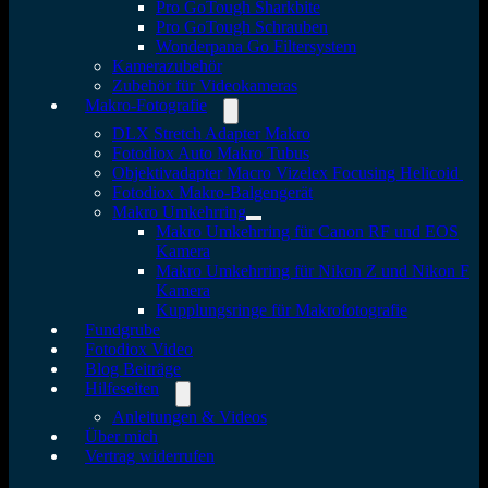
Pro GoTough Sharkbite
Pro GoTough Schrauben
Wonderpana Go Filtersystem
Kamerazubehör
Zubehör für Videokameras
Makro-Fotografie
DLX Stretch Adapter Makro
Fotodiox Auto Makro Tubus
Objektivadapter Macro Vizelex Focusing Helicoid
Fotodiox Makro-Balgengerät
Makro Umkehrring
Makro Umkehrring für Canon RF und EOS
Kamera
Makro Umkehrring für Nikon Z und Nikon F
Kamera
Kupplungsringe für Makrofotografie
Fundgrube
Fotodiox Video
Blog Beiträge
Hilfeseiten
Anleitungen & Videos
Über mich
Vertrag widerrufen