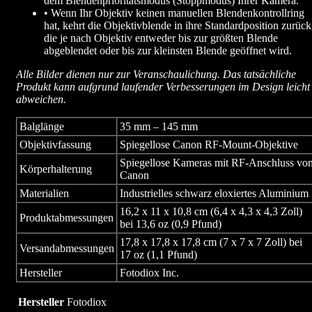
dem Blendenprioritätsmodus (Stoppmodus) Ihrer Kamera.
• Wenn Ihr Objektiv keinen manuellen Blendenkontrollring
hat, kehrt die Objektivblende in ihre Standardposition zurück
die je nach Objektiv entweder bis zur größten Blende
abgeblendet oder bis zur kleinsten Blende geöffnet wird.
Alle Bilder dienen nur zur Veranschaulichung. Das tatsächliche
Produkt kann aufgrund laufender Verbesserungen im Design leicht
abweichen.
Balglänge
35 mm – 145 mm
Objektivfassung
Spiegellose Canon RF-Mount-Objektive
Spiegellose Kameras mit RF-Anschluss vo
Körperhalterung
Canon
Materialien
Industrielles schwarz eloxiertes Aluminium
16,2 x 11 x 10,8 cm (6,4 x 4,3 x 4,3 Zoll)
Produktabmessungen
bei 13,6 oz (0,9 Pfund)
17,8 x 17,8 x 17,8 cm (7 x 7 x 7 Zoll) bei
Versandabmessungen
17 oz (1,1 Pfund)
Hersteller
Fotodiox Inc.
Hersteller
Fotodiox