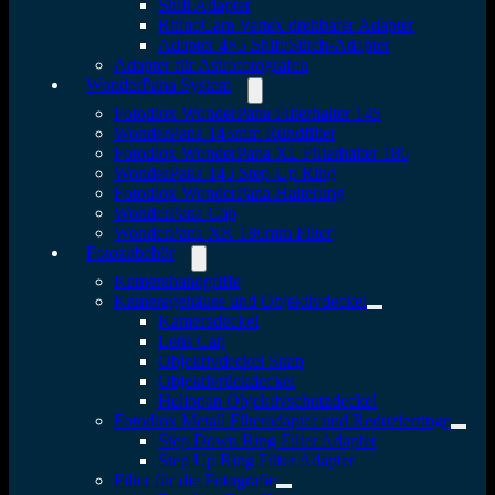
Shift Adapter
RhinoCam Vertex drehbarer Adapter
Adapter 4×5 Shift/Stitch-Adapter
Adapter für Astrofotografen
WonderPana System
Fotodiox WonderPana Filterhalter 145
WonderPana 145mm Rundfilter
Fotodiox WonderPana XL Filterhalter 186
WonderPana 145 Step-Up Ring
Fotodiox WonderPana Halterung
WonderPana Cap
WonderPana XK 186mm Filter
Fotozubehör
Kamerahandgriffe
Kameragehäuse und Objektivdeckel
Kameradeckel
Lens Cap
Objektivdeckel Snap
Objektivrückdeckel
Heliopan Objektivschutzdeckel
Fotodiox Metall Filteradapter und Reduzierringe
Step Down Ring Filter Adapter
Step Up Ring Filter Adapter
Filter für die Fotografie