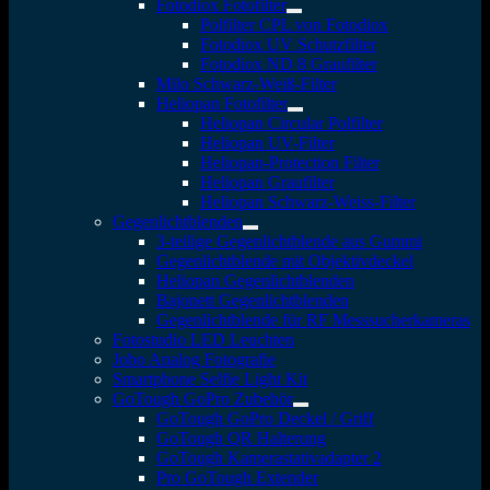
Fotodiox Fotofilter
Polfilter CPL von Fotodiox
Fotodiox UV Schutzfilter
Fotodiox ND 8 Graufilter
Milo Schwarz-Weiß-Filter
Heliopan Fotofilter
Heliopan Circular Polfilter
Heliopan UV-Filter
Heliopan-Protection Filter
Heliopan Graufilter
Heliopan Schwarz-Weiss-Filter
Gegenlichtblenden
3-teilige Gegenlichtblende aus Gummi
Gegenlichtblende mit Objektivdeckel
Heliopan Gegenlichtblenden
Bajonett Gegenlichtblenden
Gegenlichtblende für RF Messsucherkameras
Fotostudio LED Leuchten
Jobo Analog Fotografie
Smartphone Selfie Light Kit
GoTough GoPro Zubehör
GoTough GoPro Deckel / Griff
GoTough QR Halterung
GoTough Kamerastativadapter 2
Pro GoTough Extender