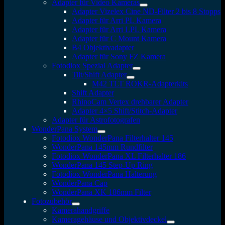
Adapter für Video Kameras
Adapter Vizelex Cine ND-Filter 2 bis 8 Stopps
Adapter für Arri PL Kamera
Adapter für Arri LPL Kamera
Adapter für C Mount Kamera
B4 Objektivadapter
Adapter für Sony FZ Kamera
Fotodiox Spezial Adapter
Tilt/Shift Adapter
M42 TLT ROKR-Adapterkits
Shift Adapter
RhinoCam Vertex drehbarer Adapter
Adapter 4×5 Shift/Stitch-Adapter
Adapter für Astrofotografen
WonderPana System
Fotodiox WonderPana Filterhalter 145
WonderPana 145mm Rundfilter
Fotodiox WonderPana XL Filterhalter 186
WonderPana 145 Step-Up Ring
Fotodiox WonderPana Halterung
WonderPana Cap
WonderPana XK 186mm Filter
Fotozubehör
Kamerahandgriffe
Kameragehäuse und Objektivdeckel