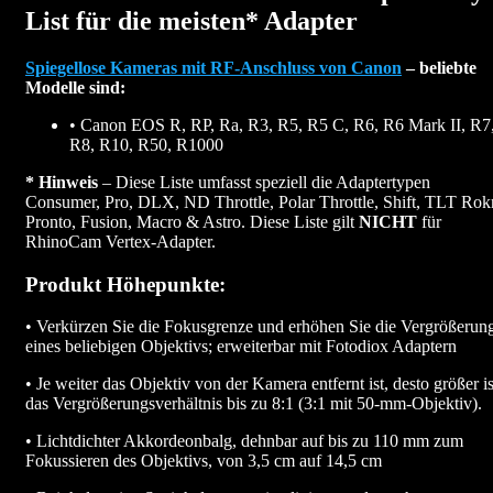
List für die meisten* Adapter
Spiegellose Kameras mit RF-Anschluss von Canon
– beliebte
Modelle sind:
• Canon EOS R, RP, Ra, R3, R5, R5 C, R6, R6 Mark II, R7
R8, R10, R50, R1000
* Hinweis
– Diese Liste umfasst speziell die Adaptertypen
Consumer, Pro, DLX, ND Throttle, Polar Throttle, Shift, TLT Rokr
Pronto, Fusion, Macro & Astro. Diese Liste gilt
NICHT
für
RhinoCam Vertex-Adapter.
Produkt Höhepunkte:
• Verkürzen Sie die Fokusgrenze und erhöhen Sie die Vergrößerun
eines beliebigen Objektivs; erweiterbar mit Fotodiox Adaptern
• Je weiter das Objektiv von der Kamera entfernt ist, desto größer is
das Vergrößerungsverhältnis bis zu 8:1 (3:1 mit 50-mm-Objektiv).
• Lichtdichter Akkordeonbalg, dehnbar auf bis zu 110 mm zum
Fokussieren des Objektivs, von 3,5 cm auf 14,5 cm