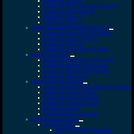
Adapter für Leica M
Adapter für Micro Four Thirds Kamera
Adapter für Canon EOS M
Adapter für Nikon 1
Adapter für Pentax Q
Adapter für digitale Spiegelreflexkameras
Adapter für Canon EF/EF-S Kamera
Adapter für Nikon F Kamera
Adapter für Pentax K
Adapter für Sony Alpha A Kamera
Mittelformat Adapter
Adapter für Hasselblad XCD Kamera
Adapter für Fujifilm GFX Kamera
Adapter für Mamiya M645 Kamera
Adapter für Pentax 645
Adapter für Video Kameras
Adapter Vizelex Cine ND-Filter 2 bis 8 Stopps
Adapter für Arri PL Kamera
Adapter für Arri LPL Kamera
Adapter für C Mount Kamera
B4 Objektivadapter
Adapter für Sony FZ Kamera
Fotodiox Spezial Adapter
Tilt/Shift Adapter
M42 TLT ROKR-Adapterkits