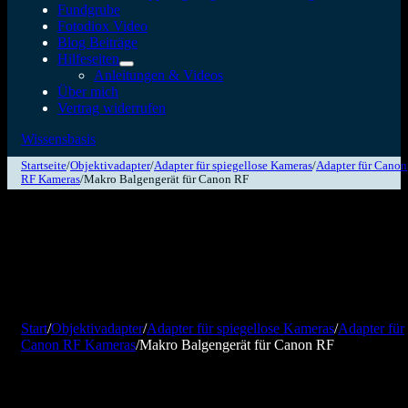
Fundgrube
Fotodiox Video
Blog Beiträge
Hilfeseiten
Anleitungen & Videos
Über mich
Vertrag widerrufen
Wissensbasis
Startseite
/
Objektivadapter
/
Adapter für spiegellose Kameras
/
Adapter für Canon
RF Kameras
/
Makro Balgengerät für Canon RF
Start
/
Objektivadapter
/
Adapter für spiegellose Kameras
/
Adapter für
Canon RF Kameras
/
Makro Balgengerät für Canon RF