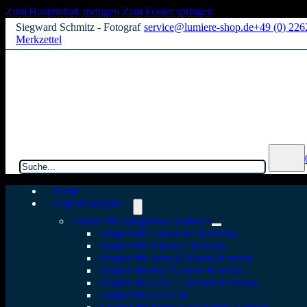
Zum Hauptinhalt springen
Zum Footer springen
Siegward Schmitz - Fotograf
service@lumiere-shop.de
+49 (0) 22
Merkzettel
Suchen
Home
Objektivadapter
Adapter für spiegellose Kameras
Adapter für Canon RF Kameras
Adapter für Nikon Z Kamera
Adapter für Sony-E Mount Kamera
Adapter für Fuji X-Serie Kamera
Adapter für Leica L-Mount Kameras
Adapter für Leica M