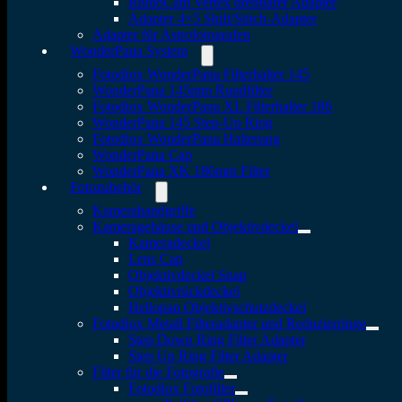
RhinoCam Vertex drehbarer Adapter
Adapter 4×5 Shift/Stitch-Adapter
Adapter für Astrofotografen
WonderPana System
Fotodiox WonderPana Filterhalter 145
WonderPana 145mm Rundfilter
Fotodiox WonderPana XL Filterhalter 186
WonderPana 145 Step-Up Ring
Fotodiox WonderPana Halterung
WonderPana Cap
WonderPana XK 186mm Filter
Fotozubehör
Kamerahandgriffe
Kameragehäuse und Objektivdeckel
Kameradeckel
Lens Cap
Objektivdeckel Snap
Objektivrückdeckel
Heliopan Objektivschutzdeckel
Fotodiox Metall Filteradapter und Reduzierringe
Step Down Ring Filter Adapter
Step Up Ring Filter Adapter
Filter für die Fotografie
Fotodiox Fotofilter