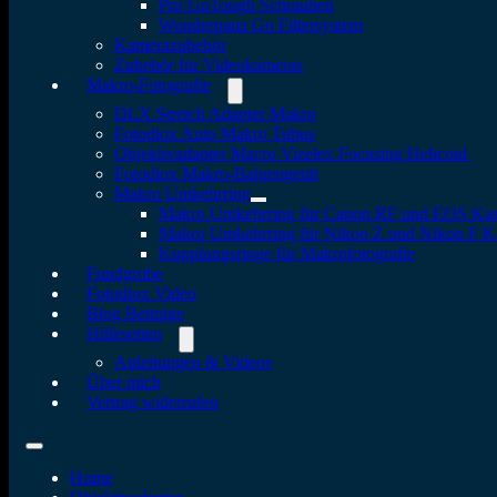
Pro GoTough Schrauben
Wonderpana Go Filtersystem
Kamerazubehör
Zubehör für Videokameras
Makro-Fotografie
DLX Stretch Adapter Makro
Fotodiox Auto Makro Tubus
Objektivadapter Macro Vizelex Focusing Helicoid
Fotodiox Makro-Balgengerät
Makro Umkehrring
Makro Umkehrring für Canon RF und EOS Ka
Makro Umkehrring für Nikon Z und Nikon F 
Kupplungsringe für Makrofotografie
Fundgrube
Fotodiox Video
Blog Beiträge
Hilfeseiten
Anleitungen & Videos
Über mich
Vertrag widerrufen
Home