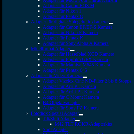
Adapter für Micro Four Thirds Kamera
Adapter für Canon EOS M
Adapter für Nikon 1
Adapter für Pentax Q
Adapter für digitale Spiegelreflexkameras
Adapter für Canon EF/EF-S Kamera
Adapter für Nikon F Kamera
Adapter für Pentax K
Adapter für Sony Alpha A Kamera
Mittelformat Adapter
Adapter für Hasselblad XCD Kamera
Adapter für Fujifilm GFX Kamera
Adapter für Mamiya M645 Kamera
Adapter für Pentax 645
Adapter für Video Kameras
Adapter Vizelex Cine ND-Filter 2 bis 8 Stopps
Adapter für Arri PL Kamera
Adapter für Arri LPL Kamera
Adapter für C Mount Kamera
B4 Objektivadapter
Adapter für Sony FZ Kamera
Fotodiox Spezial Adapter
Tilt/Shift Adapter
M42 TLT ROKR-Adapterkits
Shift Adapter