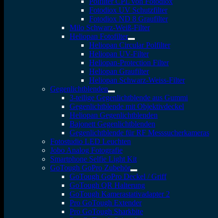
Polfilter CPL von Fotodiox
Fotodiox UV Schutzfilter
Fotodiox ND 8 Graufilter
Milo Schwarz-Weiß-Filter
Heliopan Fotofilter
Heliopan Circular Polfilter
Heliopan UV-Filter
Heliopan-Protection Filter
Heliopan Graufilter
Heliopan Schwarz-Weiss-Filter
Gegenlichtblenden
3-teilige Gegenlichtblende aus Gummi
Gegenlichtblende mit Objektivdeckel
Heliopan Gegenlichtblenden
Bajonett Gegenlichtblenden
Gegenlichtblende für RF Messsucherkameras
Fotostudio LED Leuchten
Jobo Analog Fotografie
Smartphone Selfie Light Kit
GoTough GoPro Zubehör
GoTough GoPro Deckel / Griff
GoTough QR Halterung
GoTough Kamerastativadapter 2
Pro GoTough Extender
Pro GoTough Sharkbite