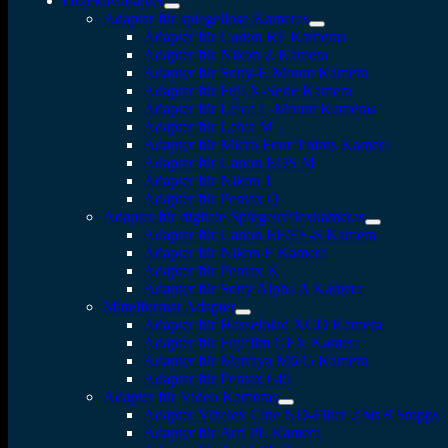
Objektivadapter
Adapter für spiegellose Kameras
Adapter für Canon RF Kameras
Adapter für Nikon Z Kamera
Adapter für Sony-E Mount Kamera
Adapter für Fuji X-Serie Kamera
Adapter für Leica L-Mount Kameras
Adapter für Leica M
Adapter für Micro Four Thirds Kamera
Adapter für Canon EOS M
Adapter für Nikon 1
Adapter für Pentax Q
Adapter für digitale Spiegelreflexkameras
Adapter für Canon EF/EF-S Kamera
Adapter für Nikon F Kamera
Adapter für Pentax K
Adapter für Sony Alpha A Kamera
Mittelformat Adapter
Adapter für Hasselblad XCD Kamera
Adapter für Fujifilm GFX Kamera
Adapter für Mamiya M645 Kamera
Adapter für Pentax 645
Adapter für Video Kameras
Adapter Vizelex Cine ND-Filter 2 bis 8 Stopps
Adapter für Arri PL Kamera