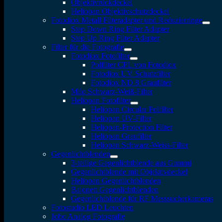
Objektivrückdeckel
Heliopan Objektivschutzdeckel
Fotodiox Metall Filteradapter und Reduzierringe
Step Down Ring Filter Adapter
Step Up Ring Filter Adapter
Filter für die Fotografie
Fotodiox Fotofilter
Polfilter CPL von Fotodiox
Fotodiox UV Schutzfilter
Fotodiox ND 8 Graufilter
Milo Schwarz-Weiß-Filter
Heliopan Fotofilter
Heliopan Circular Polfilter
Heliopan UV-Filter
Heliopan-Protection Filter
Heliopan Graufilter
Heliopan Schwarz-Weiss-Filter
Gegenlichtblenden
3-teilige Gegenlichtblende aus Gummi
Gegenlichtblende mit Objektivdeckel
Heliopan Gegenlichtblenden
Bajonett Gegenlichtblenden
Gegenlichtblende für RF Messsucherkameras
Fotostudio LED Leuchten
Jobo Analog Fotografie