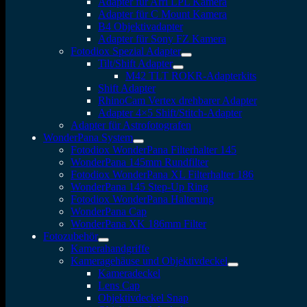
Adapter für Arri LPL Kamera
Adapter für C Mount Kamera
B4 Objektivadapter
Adapter für Sony FZ Kamera
Fotodiox Spezial Adapter
Tilt/Shift Adapter
M42 TLT ROKR-Adapterkits
Shift Adapter
RhinoCam Vertex drehbarer Adapter
Adapter 4×5 Shift/Stitch-Adapter
Adapter für Astrofotografen
WonderPana System
Fotodiox WonderPana Filterhalter 145
WonderPana 145mm Rundfilter
Fotodiox WonderPana XL Filterhalter 186
WonderPana 145 Step-Up Ring
Fotodiox WonderPana Halterung
WonderPana Cap
WonderPana XK 186mm Filter
Fotozubehör
Kamerahandgriffe
Kameragehäuse und Objektivdeckel
Kameradeckel
Lens Cap
Objektivdeckel Snap