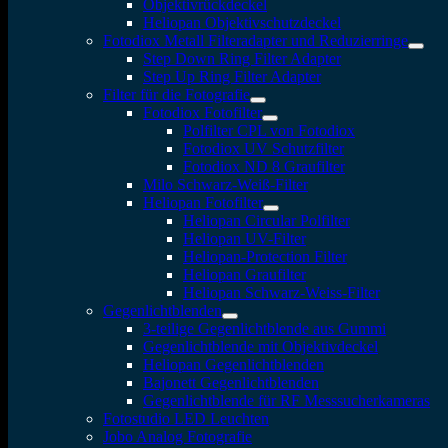
Objektivrückdeckel
Heliopan Objektivschutzdeckel
Fotodiox Metall Filteradapter und Reduzierringe
Step Down Ring Filter Adapter
Step Up Ring Filter Adapter
Filter für die Fotografie
Fotodiox Fotofilter
Polfilter CPL von Fotodiox
Fotodiox UV Schutzfilter
Fotodiox ND 8 Graufilter
Milo Schwarz-Weiß-Filter
Heliopan Fotofilter
Heliopan Circular Polfilter
Heliopan UV-Filter
Heliopan-Protection Filter
Heliopan Graufilter
Heliopan Schwarz-Weiss-Filter
Gegenlichtblenden
3-teilige Gegenlichtblende aus Gummi
Gegenlichtblende mit Objektivdeckel
Heliopan Gegenlichtblenden
Bajonett Gegenlichtblenden
Gegenlichtblende für RF Messsucherkameras
Fotostudio LED Leuchten
Jobo Analog Fotografie