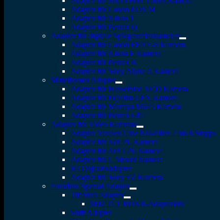
Adapter für Micro Four Thirds Kamera
Adapter für Canon EOS M
Adapter für Nikon 1
Adapter für Pentax Q
Adapter für digitale Spiegelreflexkameras
Adapter für Canon EF/EF-S Kamera
Adapter für Nikon F Kamera
Adapter für Pentax K
Adapter für Sony Alpha A Kamera
Mittelformat Adapter
Adapter für Hasselblad XCD Kamera
Adapter für Fujifilm GFX Kamera
Adapter für Mamiya M645 Kamera
Adapter für Pentax 645
Adapter für Video Kameras
Adapter Vizelex Cine ND-Filter 2 bis 8 Stopps
Adapter für Arri PL Kamera
Adapter für Arri LPL Kamera
Adapter für C Mount Kamera
B4 Objektivadapter
Adapter für Sony FZ Kamera
Fotodiox Spezial Adapter
Tilt/Shift Adapter
M42 TLT ROKR-Adapterkits
Shift Adapter