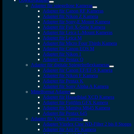
Objektivadapter
Adapter für spiegellose Kameras
Adapter für Canon RF Kameras
Adapter für Nikon Z Kamera
Adapter für Sony-E Mount Kamera
Adapter für Fuji X-Serie Kamera
Adapter für Leica L-Mount Kameras
Adapter für Leica M
Adapter für Micro Four Thirds Kamera
Adapter für Canon EOS M
Adapter für Nikon 1
Adapter für Pentax Q
Adapter für digitale Spiegelreflexkameras
Adapter für Canon EF/EF-S Kamera
Adapter für Nikon F Kamera
Adapter für Pentax K
Adapter für Sony Alpha A Kamera
Mittelformat Adapter
Adapter für Hasselblad XCD Kamera
Adapter für Fujifilm GFX Kamera
Adapter für Mamiya M645 Kamera
Adapter für Pentax 645
Adapter für Video Kameras
Adapter Vizelex Cine ND-Filter 2 bis 8 Stopps
Adapter für Arri PL Kamera