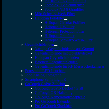
Polfilter CPL von Fotodiox
Fotodiox UV Schutzfilter
Fotodiox ND 8 Graufilter
Milo Schwarz-Weiß-Filter
Heliopan Fotofilter
Heliopan Circular Polfilter
Heliopan UV-Filter
Heliopan-Protection Filter
Heliopan Graufilter
Heliopan Schwarz-Weiss-Filter
Gegenlichtblenden
3-teilige Gegenlichtblende aus Gummi
Gegenlichtblende mit Objektivdeckel
Heliopan Gegenlichtblenden
Bajonett Gegenlichtblenden
Gegenlichtblende für RF Messsucherkameras
Fotostudio LED Leuchten
Jobo Analog Fotografie
Smartphone Selfie Light Kit
GoTough GoPro Zubehör
GoTough GoPro Deckel / Griff
GoTough QR Halterung
GoTough Kamerastativadapter 2
Pro GoTough Extender
Pro GoTough Sharkbite