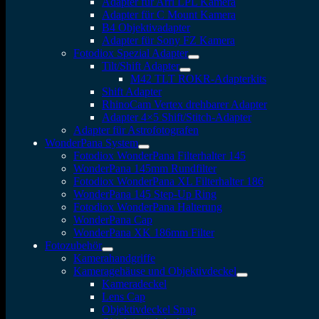
Adapter für Arri LPL Kamera
Adapter für C Mount Kamera
B4 Objektivadapter
Adapter für Sony FZ Kamera
Fotodiox Spezial Adapter
Tilt/Shift Adapter
M42 TLT ROKR-Adapterkits
Shift Adapter
RhinoCam Vertex drehbarer Adapter
Adapter 4×5 Shift/Stitch-Adapter
Adapter für Astrofotografen
WonderPana System
Fotodiox WonderPana Filterhalter 145
WonderPana 145mm Rundfilter
Fotodiox WonderPana XL Filterhalter 186
WonderPana 145 Step-Up Ring
Fotodiox WonderPana Halterung
WonderPana Cap
WonderPana XK 186mm Filter
Fotozubehör
Kamerahandgriffe
Kameragehäuse und Objektivdeckel
Kameradeckel
Lens Cap
Objektivdeckel Snap