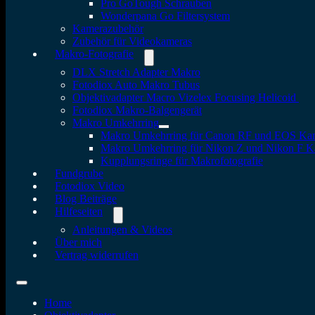
Pro GoTough Schrauben
Wonderpana Go Filtersystem
Kamerazubehör
Zubehör für Videokameras
Makro-Fotografie
DLX Stretch Adapter Makro
Fotodiox Auto Makro Tubus
Objektivadapter Macro Vizelex Focusing Helicoid
Fotodiox Makro-Balgengerät
Makro Umkehrring
Makro Umkehrring für Canon RF und EOS Ka
Makro Umkehrring für Nikon Z und Nikon F 
Kupplungsringe für Makrofotografie
Fundgrube
Fotodiox Video
Blog Beiträge
Hilfeseiten
Anleitungen & Videos
Über mich
Vertrag widerrufen
Home