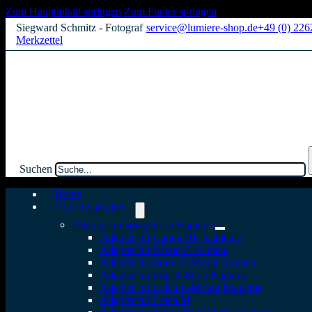
Zum Hauptinhalt springen
Zum Footer springen
Siegward Schmitz - Fotograf
service@lumiere-shop.de
+49 (0) 22
Merkzettel
Suchen
Home
Objektivadapter
Adapter für spiegellose Kameras
Adapter für Canon RF Kameras
Adapter für Nikon Z Kamera
Adapter für Sony-E Mount Kamera
Adapter für Fuji X-Serie Kamera
Adapter für Leica L-Mount Kameras
Adapter für Leica M