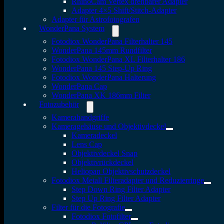
RhinoCam Vertex drehbarer Adapter
Adapter 4×5 Shift/Stitch-Adapter
Adapter für Astrofotografen
WonderPana System
Fotodiox WonderPana Filterhalter 145
WonderPana 145mm Rundfilter
Fotodiox WonderPana XL Filterhalter 186
WonderPana 145 Step-Up Ring
Fotodiox WonderPana Halterung
WonderPana Cap
WonderPana XK 186mm Filter
Fotozubehör
Kamerahandgriffe
Kameragehäuse und Objektivdeckel
Kameradeckel
Lens Cap
Objektivdeckel Snap
Objektivrückdeckel
Heliopan Objektivschutzdeckel
Fotodiox Metall Filteradapter und Reduzierringe
Step Down Ring Filter Adapter
Step Up Ring Filter Adapter
Filter für die Fotografie
Fotodiox Fotofilter