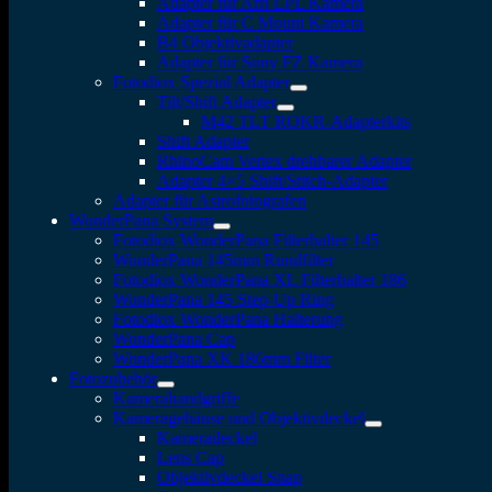
Adapter für Arri LPL Kamera
Adapter für C Mount Kamera
B4 Objektivadapter
Adapter für Sony FZ Kamera
Fotodiox Spezial Adapter
Tilt/Shift Adapter
M42 TLT ROKR-Adapterkits
Shift Adapter
RhinoCam Vertex drehbarer Adapter
Adapter 4×5 Shift/Stitch-Adapter
Adapter für Astrofotografen
WonderPana System
Fotodiox WonderPana Filterhalter 145
WonderPana 145mm Rundfilter
Fotodiox WonderPana XL Filterhalter 186
WonderPana 145 Step-Up Ring
Fotodiox WonderPana Halterung
WonderPana Cap
WonderPana XK 186mm Filter
Fotozubehör
Kamerahandgriffe
Kameragehäuse und Objektivdeckel
Kameradeckel
Lens Cap
Objektivdeckel Snap