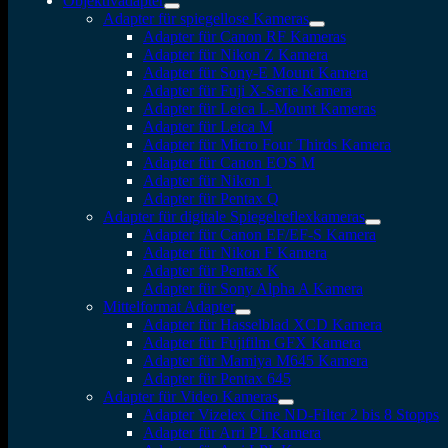
Objektivadapter
Adapter für spiegellose Kameras
Adapter für Canon RF Kameras
Adapter für Nikon Z Kamera
Adapter für Sony-E Mount Kamera
Adapter für Fuji X-Serie Kamera
Adapter für Leica L-Mount Kameras
Adapter für Leica M
Adapter für Micro Four Thirds Kamera
Adapter für Canon EOS M
Adapter für Nikon 1
Adapter für Pentax Q
Adapter für digitale Spiegelreflexkameras
Adapter für Canon EF/EF-S Kamera
Adapter für Nikon F Kamera
Adapter für Pentax K
Adapter für Sony Alpha A Kamera
Mittelformat Adapter
Adapter für Hasselblad XCD Kamera
Adapter für Fujifilm GFX Kamera
Adapter für Mamiya M645 Kamera
Adapter für Pentax 645
Adapter für Video Kameras
Adapter Vizelex Cine ND-Filter 2 bis 8 Stopps
Adapter für Arri PL Kamera