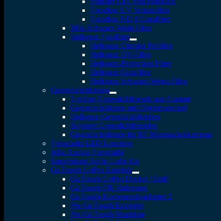
Polfilter CPL von Fotodiox
Fotodiox UV Schutzfilter
Fotodiox ND 8 Graufilter
Milo Schwarz-Weiß-Filter
Heliopan Fotofilter
Heliopan Circular Polfilter
Heliopan UV-Filter
Heliopan-Protection Filter
Heliopan Graufilter
Heliopan Schwarz-Weiss-Filter
Gegenlichtblenden
3-teilige Gegenlichtblende aus Gummi
Gegenlichtblende mit Objektivdeckel
Heliopan Gegenlichtblenden
Bajonett Gegenlichtblenden
Gegenlichtblende für RF Messsucherkameras
Fotostudio LED Leuchten
Jobo Analog Fotografie
Smartphone Selfie Light Kit
GoTough GoPro Zubehör
GoTough GoPro Deckel / Griff
GoTough QR Halterung
GoTough Kamerastativadapter 2
Pro GoTough Extender
Pro GoTough Sharkbite