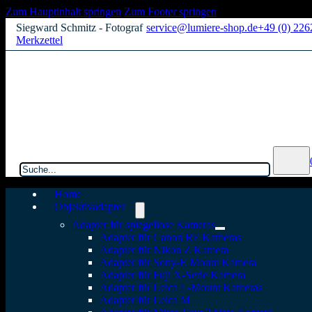
Zum Hauptinhalt springen
Zum Footer springen
Siegward Schmitz - Fotograf
service@lumiere-shop.de
+49 (0) 22
Merkzettel
Suchen
Home
Objektivadapter
Adapter für spiegellose Kameras
Adapter für Canon RF Kameras
Adapter für Nikon Z Kamera
Adapter für Sony-E Mount Kamera
Adapter für Fuji X-Serie Kamera
Adapter für Leica L-Mount Kameras
Adapter für Leica M