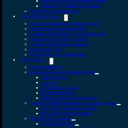
RhinoCam Vertex drehbarer Adapter
Adapter 4×5 Shift/Stitch-Adapter
Adapter für Astrofotografen
WonderPana System
Fotodiox WonderPana Filterhalter 145
WonderPana 145mm Rundfilter
Fotodiox WonderPana XL Filterhalter 186
WonderPana 145 Step-Up Ring
Fotodiox WonderPana Halterung
WonderPana Cap
WonderPana XK 186mm Filter
Fotozubehör
Kamerahandgriffe
Kameragehäuse und Objektivdeckel
Kameradeckel
Lens Cap
Objektivdeckel Snap
Objektivrückdeckel
Heliopan Objektivschutzdeckel
Fotodiox Metall Filteradapter und Reduzierringe
Step Down Ring Filter Adapter
Step Up Ring Filter Adapter
Filter für die Fotografie
Fotodiox Fotofilter