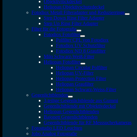
Objektivrückdeckel
Heliopan Objektivschutzdeckel
Fotodiox Metall Filteradapter und Reduzierringe
Step Down Ring Filter Adapter
Step Up Ring Filter Adapter
Filter für die Fotografie
Fotodiox Fotofilter
Polfilter CPL von Fotodiox
Fotodiox UV Schutzfilter
Fotodiox ND 8 Graufilter
Milo Schwarz-Weiß-Filter
Heliopan Fotofilter
Heliopan Circular Polfilter
Heliopan UV-Filter
Heliopan-Protection Filter
Heliopan Graufilter
Heliopan Schwarz-Weiss-Filter
Gegenlichtblenden
3-teilige Gegenlichtblende aus Gummi
Gegenlichtblende mit Objektivdeckel
Heliopan Gegenlichtblenden
Bajonett Gegenlichtblenden
Gegenlichtblende für RF Messsucherkameras
Fotostudio LED Leuchten
Jobo Analog Fotografie