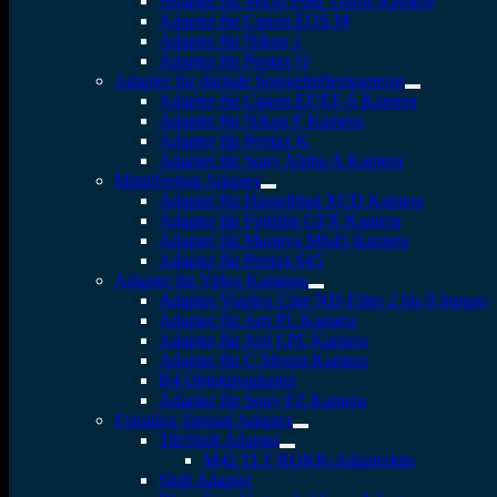
Adapter für Micro Four Thirds Kamera
Adapter für Canon EOS M
Adapter für Nikon 1
Adapter für Pentax Q
Adapter für digitale Spiegelreflexkameras
Adapter für Canon EF/EF-S Kamera
Adapter für Nikon F Kamera
Adapter für Pentax K
Adapter für Sony Alpha A Kamera
Mittelformat Adapter
Adapter für Hasselblad XCD Kamera
Adapter für Fujifilm GFX Kamera
Adapter für Mamiya M645 Kamera
Adapter für Pentax 645
Adapter für Video Kameras
Adapter Vizelex Cine ND-Filter 2 bis 8 Stopps
Adapter für Arri PL Kamera
Adapter für Arri LPL Kamera
Adapter für C Mount Kamera
B4 Objektivadapter
Adapter für Sony FZ Kamera
Fotodiox Spezial Adapter
Tilt/Shift Adapter
M42 TLT ROKR-Adapterkits
Shift Adapter