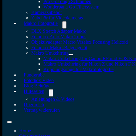
Pro GoTough Schrauben
Wonderpana Go Filtersystem
Kamerazubehör
Zubehör für Videokameras
Makro-Fotografie
DLX Stretch Adapter Makro
Fotodiox Auto Makro Tubus
Objektivadapter Macro Vizelex Focusing Helicoid
Fotodiox Makro-Balgengerät
Makro Umkehrring
Makro Umkehrring für Canon RF und EOS Ka
Makro Umkehrring für Nikon Z und Nikon F 
Kupplungsringe für Makrofotografie
Fundgrube
Fotodiox Video
Blog Beiträge
Hilfeseiten
Anleitungen & Videos
Über mich
Vertrag widerrufen
Home