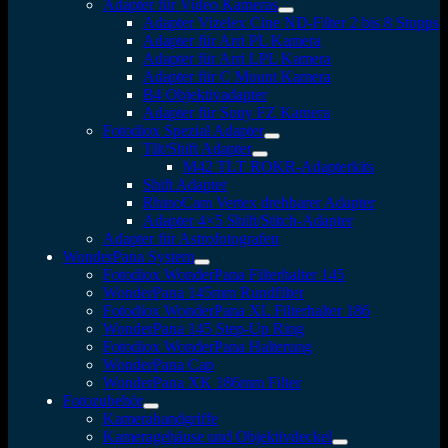
Adapter für Video Kameras
Adapter Vizelex Cine ND-Filter 2 bis 8 Stopps
Adapter für Arri PL Kamera
Adapter für Arri LPL Kamera
Adapter für C Mount Kamera
B4 Objektivadapter
Adapter für Sony FZ Kamera
Fotodiox Spezial Adapter
Tilt/Shift Adapter
M42 TLT ROKR-Adapterkits
Shift Adapter
RhinoCam Vertex drehbarer Adapter
Adapter 4×5 Shift/Stitch-Adapter
Adapter für Astrofotografen
WonderPana System
Fotodiox WonderPana Filterhalter 145
WonderPana 145mm Rundfilter
Fotodiox WonderPana XL Filterhalter 186
WonderPana 145 Step-Up Ring
Fotodiox WonderPana Halterung
WonderPana Cap
WonderPana XK 186mm Filter
Fotozubehör
Kamerahandgriffe
Kameragehäuse und Objektivdeckel