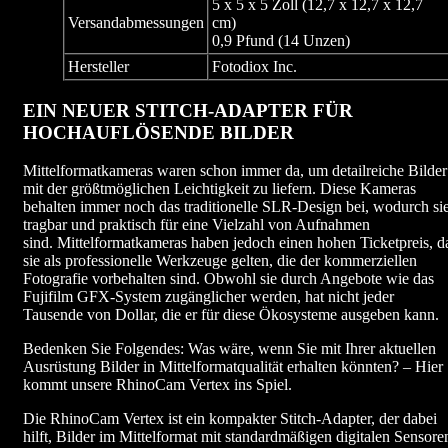
5 x 5 x 5 Zoll (12,7 x 12,7 x 12,7
Versandabmessungen
cm)
0,9 Pfund (14 Unzen)
Hersteller
Fotodiox Inc.
EIN NEUER STITCH-ADAPTER FÜR
HOCHAUFLÖSENDE BILDER
Mittelformatkameras waren schon immer da, um detailreiche Bilder
mit der größtmöglichen Leichtigkeit zu liefern. Diese Kameras
behalten immer noch das traditionelle SLR-Design bei, wodurch si
tragbar und praktisch für eine Vielzahl von Aufnahmen
sind. Mittelformatkameras haben jedoch einen hohen Ticketpreis, d
sie als professionelle Werkzeuge gelten, die der kommerziellen
Fotografie vorbehalten sind. Obwohl sie durch Angebote wie das
Fujifilm GFX-System zugänglicher werden, hat nicht jeder
Tausende von Dollar, die er für diese Ökosysteme ausgeben kann.
Bedenken Sie Folgendes: Was wäre, wenn Sie mit Ihrer aktuellen
Ausrüstung Bilder in Mittelformatqualität erhalten könnten? – Hier
kommt unsere RhinoCam Vertex ins Spiel.
Die RhinoCam Vertex ist ein kompakter Stitch-Adapter, der dabei
hilft, Bilder im Mittelformat mit standardmäßigen digitalen Sensore