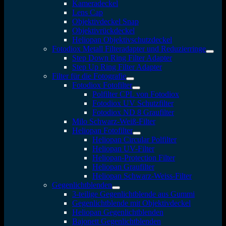
Kameradeckel
Lens Cap
Objektivdeckel Snap
Objektivrückdeckel
Heliopan Objektivschutzdeckel
Fotodiox Metall Filteradapter und Reduzierringe
Step Down Ring Filter Adapter
Step Up Ring Filter Adapter
Filter für die Fotografie
Fotodiox Fotofilter
Polfilter CPL von Fotodiox
Fotodiox UV Schutzfilter
Fotodiox ND 8 Graufilter
Milo Schwarz-Weiß-Filter
Heliopan Fotofilter
Heliopan Circular Polfilter
Heliopan UV-Filter
Heliopan-Protection Filter
Heliopan Graufilter
Heliopan Schwarz-Weiss-Filter
Gegenlichtblenden
3-teilige Gegenlichtblende aus Gummi
Gegenlichtblende mit Objektivdeckel
Heliopan Gegenlichtblenden
Bajonett Gegenlichtblenden