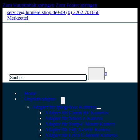
Zum Hauptinhalt springen
Zum Footer springen
service@lumiere-shop.de
+49 (0) 2262 701666
Merkzettel
Suchen
0
Home
Objektivadapter
Adapter für spiegellose Kameras
Adapter für Canon RF Kameras
Adapter für Nikon Z Kamera
Adapter für Sony-E Mount Kamera
Adapter für Fuji X-Serie Kamera
Adapter für Leica L-Mount Kameras