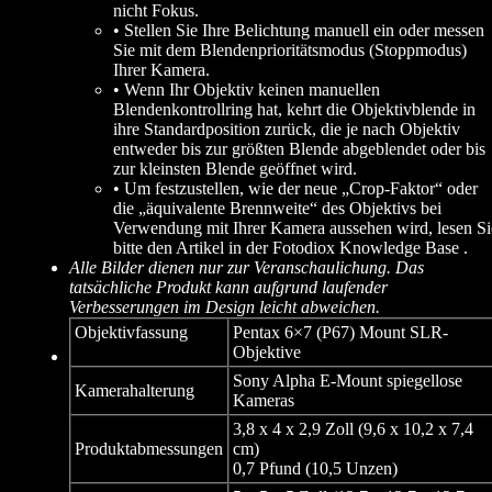
nicht Fokus.
• Stellen Sie Ihre Belichtung manuell ein oder messen
Sie mit dem Blendenprioritätsmodus (Stoppmodus)
Ihrer Kamera.
• Wenn Ihr Objektiv keinen manuellen
Blendenkontrollring hat, kehrt die Objektivblende in
ihre Standardposition zurück, die je nach Objektiv
entweder bis zur größten Blende abgeblendet oder bis
zur kleinsten Blende geöffnet wird.
• Um festzustellen, wie der neue „Crop-Faktor“ oder
die „äquivalente Brennweite“ des Objektivs bei
Verwendung mit Ihrer Kamera aussehen wird, lesen Si
bitte den Artikel in der Fotodiox Knowledge Base .
Alle Bilder dienen nur zur Veranschaulichung. Das
tatsächliche Produkt kann aufgrund laufender
Verbesserungen im Design leicht abweichen.
Objektivfassung
Pentax 6×7 (P67) Mount SLR-
Objektive
Sony Alpha E-Mount spiegellose
Kamerahalterung
Kameras
3,8 x 4 x 2,9 Zoll (9,6 x 10,2 x 7,4
Produktabmessungen
cm)
0,7 Pfund (10,5 Unzen)