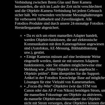
Verbindung zwischen Ihrem Glas und Ihrer Kamera
herzustellen, die sich im Laufe der Zeit nicht verschlechtert
und die Objektiv-Kamera-Verbindung bei jedem Gebrauch
sicher hält. Wir verwenden verchromte Messinghalterungen
für verbesserte Haltbarkeit und Zuverlässigkeit. Alle
Fotodiox-Produkte sind durch unsere 24-monatige Fotodiox-
Herstellergarantie abgesichert.
• Da es sich um einen manuellen Adapter handelt,
werden Objektivfunktionen, die auf elektronische
Kommunikation mit dem Kameragehäuse angewiesen
sind (Autofokus, AE-Messung, Bildstabilisierung
usw.), gestört.
• Einige Kameras müssen auf eine bestimmte Weise
eingestellt werden, damit sie mit unseren Adaptern
funktionieren, oder Sie erhalten möglicherweise eine
Meldung wie „Fehler Objektiv nicht angebracht –
Objektiv prüfen“. Bitte überprüfen Sie die Support-
Artikel in der Fotodiox Knowledge Base auf mögliche
Lösungen für eine Vielzahl von Kameramarken.
• „Focus-By-Wire“-Objektive (wie das STM von
Canon oder das AF-P von Nikon) benötigen Strom, u
die manuellen Fokusringe am Objektiv zu aktivieren,
da manuelle Objektivanschlussadapter das Objektiv
nicht mit Strom versorgen, diese Objektive können die