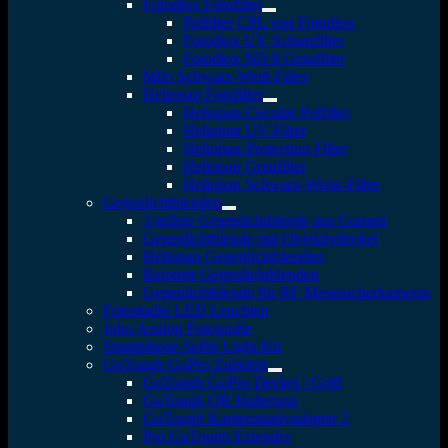
Fotodiox Fotofilter
Polfilter CPL von Fotodiox
Fotodiox UV Schutzfilter
Fotodiox ND 8 Graufilter
Milo Schwarz-Weiß-Filter
Heliopan Fotofilter
Heliopan Circular Polfilter
Heliopan UV-Filter
Heliopan-Protection Filter
Heliopan Graufilter
Heliopan Schwarz-Weiss-Filter
Gegenlichtblenden
3-teilige Gegenlichtblende aus Gummi
Gegenlichtblende mit Objektivdeckel
Heliopan Gegenlichtblenden
Bajonett Gegenlichtblenden
Gegenlichtblende für RF Messsucherkameras
Fotostudio LED Leuchten
Jobo Analog Fotografie
Smartphone Selfie Light Kit
GoTough GoPro Zubehör
GoTough GoPro Deckel / Griff
GoTough QR Halterung
GoTough Kamerastativadapter 2
Pro GoTough Extender