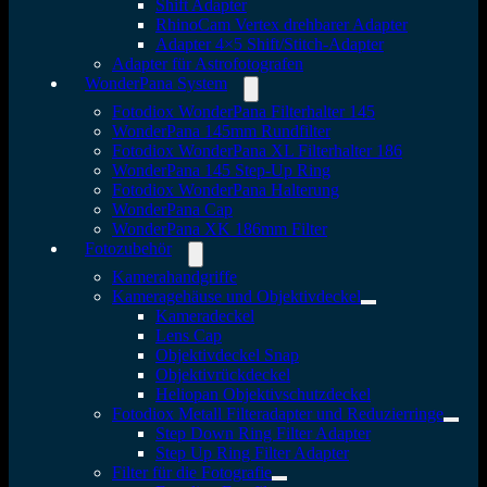
Shift Adapter
RhinoCam Vertex drehbarer Adapter
Adapter 4×5 Shift/Stitch-Adapter
Adapter für Astrofotografen
WonderPana System
Fotodiox WonderPana Filterhalter 145
WonderPana 145mm Rundfilter
Fotodiox WonderPana XL Filterhalter 186
WonderPana 145 Step-Up Ring
Fotodiox WonderPana Halterung
WonderPana Cap
WonderPana XK 186mm Filter
Fotozubehör
Kamerahandgriffe
Kameragehäuse und Objektivdeckel
Kameradeckel
Lens Cap
Objektivdeckel Snap
Objektivrückdeckel
Heliopan Objektivschutzdeckel
Fotodiox Metall Filteradapter und Reduzierringe
Step Down Ring Filter Adapter
Step Up Ring Filter Adapter
Filter für die Fotografie