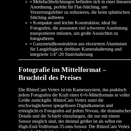
• Mehrfachbelichtungen befinden sich in einer linearen
Anordnung, perfekt für Flat-Stitching, um
Verzerrungsfehler zu reduzieren, die beim sphärischen
Stitching auftreten
• Kompakte und leichte Konstruktion, ideal für
Fotografen, die ansonsten viel schwerere Ausrüstung
transportieren müssten, um große Aussichten zu
fotografieren
• Ganzmetallkonstruktion aus eloxiertem Aluminium
für Langlebigkeit; drehbare Kamerahalterung und
integrierte 1/4″-20 Stativhalterung
Fotografie im Mittelformat –
Bruchteil des Preises
Die RhinoCam Vertex ist ein Kamerasystem, das praktisch
jedem Fotografen die Kraft eines 6×6-Mittelformats in voller
Größe zurückgibt. RhinoCam Vertex nutzt die
erschwinglicheren spiegellosen Digitalkameras und
ermöglicht es Fotografen auf jedem Niveau, die dramatische
Details und die Schärfe einzufangen, die nur mit einem
Sensor möglich sind, der dreimal größer ist als selbst ein
High-End-Vollformat-35-mm-Sensor. Die RhinoCam Vertex