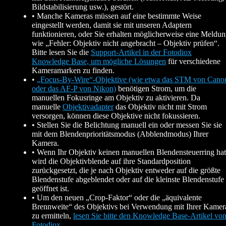
Bildstabilisierung usw.), gestört.
• Manche Kameras müssen auf eine bestimmte Weise
eingestellt werden, damit sie mit unseren Adaptern
funktionieren, oder Sie erhalten möglicherweise eine Meldu
wie „Fehler: Objektiv nicht angebracht – Objektiv prüfen“.
Bitte lesen Sie die
Support-Artikel in der Fotodiox
Knowledge Base, um mögliche Lösungen
für verschiedene
Kameramarken zu finden.
•
„Focus-By-Wire“-Objektive (wie etwa das STM von Cano
oder das AF-P von Nikon)
benötigen Strom, um die
manuellen Fokusringe am Objektiv zu aktivieren. Da
manuelle
Objektivadapter
das Objektiv nicht mit Strom
versorgen, können diese Objektive nicht fokussieren.
• Stellen Sie die Belichtung manuell ein oder messen Sie sie
mit dem Blendenprioritätsmodus (Abblendmodus) Ihrer
Kamera.
• Wenn Ihr Objektiv keinen manuellen Blendensteuerring hat
wird die Objektivblende auf ihre Standardposition
zurückgesetzt, die je nach Objektiv entweder auf die größte
Blendenstufe abgeblendet oder auf die kleinste Blendenstufe
geöffnet ist.
• Um den neuen „Crop-Faktor“ oder die „äquivalente
Brennweite“ des Objektivs bei Verwendung mit Ihrer Kamer
zu ermitteln,
lesen Sie bitte den Knowledge Base-Artikel vo
Fotodiox
.