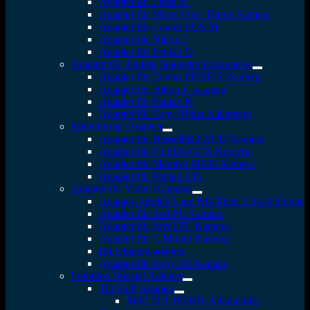
Adapter für Leica M
Adapter für Micro Four Thirds Kamera
Adapter für Canon EOS M
Adapter für Nikon 1
Adapter für Pentax Q
Adapter für digitale Spiegelreflexkameras
Adapter für Canon EF/EF-S Kamera
Adapter für Nikon F Kamera
Adapter für Pentax K
Adapter für Sony Alpha A Kamera
Mittelformat Adapter
Adapter für Hasselblad XCD Kamera
Adapter für Fujifilm GFX Kamera
Adapter für Mamiya M645 Kamera
Adapter für Pentax 645
Adapter für Video Kameras
Adapter Vizelex Cine ND-Filter 2 bis 8 Stopps
Adapter für Arri PL Kamera
Adapter für Arri LPL Kamera
Adapter für C Mount Kamera
B4 Objektivadapter
Adapter für Sony FZ Kamera
Fotodiox Spezial Adapter
Tilt/Shift Adapter
M42 TLT ROKR-Adapterkits