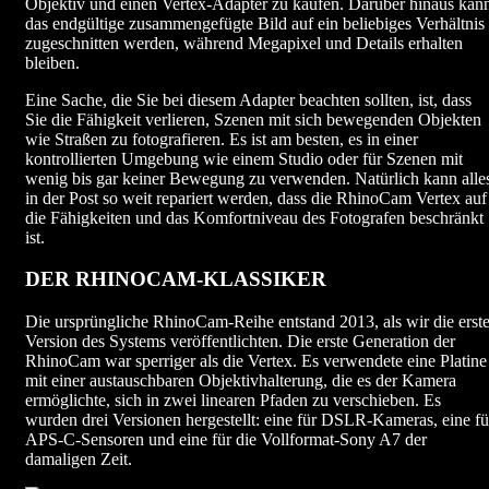
Objektiv und einen Vertex-Adapter zu kaufen. Darüber hinaus kan
das endgültige zusammengefügte Bild auf ein beliebiges Verhältnis
zugeschnitten werden, während Megapixel und Details erhalten
bleiben.
Eine Sache, die Sie bei diesem Adapter beachten sollten, ist, dass
Sie die Fähigkeit verlieren, Szenen mit sich bewegenden Objekten
wie Straßen zu fotografieren. Es ist am besten, es in einer
kontrollierten Umgebung wie einem Studio oder für Szenen mit
wenig bis gar keiner Bewegung zu verwenden. Natürlich kann alle
in der Post so weit repariert werden, dass die RhinoCam Vertex auf
die Fähigkeiten und das Komfortniveau des Fotografen beschränkt
ist.
DER RHINOCAM-KLASSIKER
Die ursprüngliche RhinoCam-Reihe entstand 2013, als wir die erst
Version des Systems veröffentlichten. Die erste Generation der
RhinoCam war sperriger als die Vertex. Es verwendete eine Platine
mit einer austauschbaren Objektivhalterung, die es der Kamera
ermöglichte, sich in zwei linearen Pfaden zu verschieben. Es
wurden drei Versionen hergestellt: eine für DSLR-Kameras, eine fü
APS-C-Sensoren und eine für die Vollformat-Sony A7 der
damaligen Zeit.