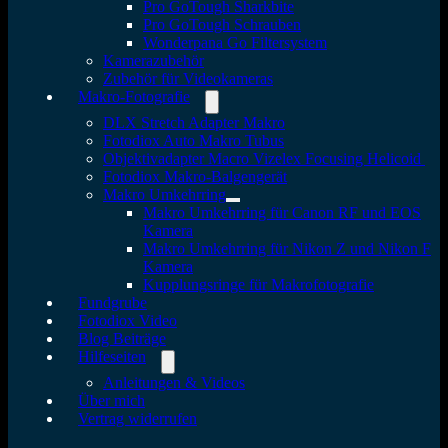
Pro GoTough Sharkbite
Pro GoTough Schrauben
Wonderpana Go Filtersystem
Kamerazubehör
Zubehör für Videokameras
Makro-Fotografie
DLX Stretch Adapter Makro
Fotodiox Auto Makro Tubus
Objektivadapter Macro Vizelex Focusing Helicoid
Fotodiox Makro-Balgengerät
Makro Umkehrring
Makro Umkehrring für Canon RF und EOS
Kamera
Makro Umkehrring für Nikon Z und Nikon F
Kamera
Kupplungsringe für Makrofotografie
Fundgrube
Fotodiox Video
Blog Beiträge
Hilfeseiten
Anleitungen & Videos
Über mich
Vertrag widerrufen