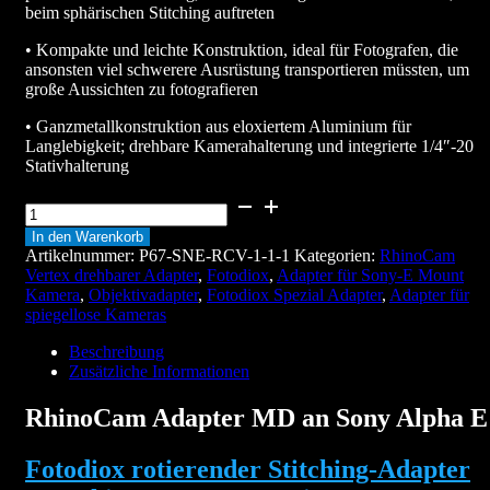
beim sphärischen Stitching auftreten
• Kompakte und leichte Konstruktion, ideal für Fotografen, die
ansonsten viel schwerere Ausrüstung transportieren müssten, um
große Aussichten zu fotografieren
• Ganzmetallkonstruktion aus eloxiertem Aluminium für
Langlebigkeit; drehbare Kamerahalterung und integrierte 1/4″-20
Stativhalterung
RhinoCam
Adapter
In den Warenkorb
MD
Artikelnummer:
P67-SNE-RCV-1-1-1
Kategorien:
RhinoCam
an
Vertex drehbarer Adapter
,
Fotodiox
,
Adapter für Sony-E Mount
Sony
Kamera
,
Objektivadapter
,
Fotodiox Spezial Adapter
,
Adapter für
Alpha
spiegellose Kameras
E
Menge
Beschreibung
Zusätzliche Informationen
RhinoCam Adapter MD an Sony Alpha E
Fotodiox r
otierender Stitching-Adapter