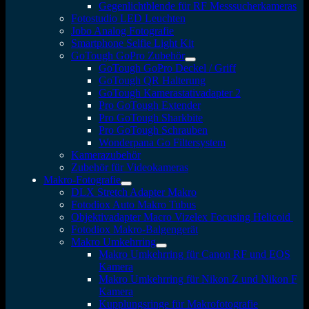
Gegenlichtblende für RF Messsucherkameras
Fotostudio LED Leuchten
Jobo Analog Fotografie
Smartphone Selfie Light Kit
GoTough GoPro Zubehör
GoTough GoPro Deckel / Griff
GoTough QR Halterung
GoTough Kamerastativadapter 2
Pro GoTough Extender
Pro GoTough Sharkbite
Pro GoTough Schrauben
Wonderpana Go Filtersystem
Kamerazubehör
Zubehör für Videokameras
Makro-Fotografie
DLX Stretch Adapter Makro
Fotodiox Auto Makro Tubus
Objektivadapter Macro Vizelex Focusing Helicoid
Fotodiox Makro-Balgengerät
Makro Umkehrring
Makro Umkehrring für Canon RF und EOS
Kamera
Makro Umkehrring für Nikon Z und Nikon F
Kamera
Kupplungsringe für Makrofotografie