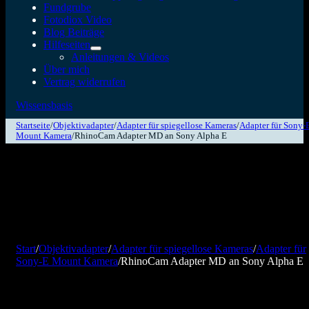
Fundgrube
Fotodiox Video
Blog Beiträge
Hilfeseiten
Anleitungen & Videos
Über mich
Vertrag widerrufen
Wissensbasis
Startseite
/
Objektivadapter
/
Adapter für spiegellose Kameras
/
Adapter für Sony-
Mount Kamera
/
RhinoCam Adapter MD an Sony Alpha E
Start
/
Objektivadapter
/
Adapter für spiegellose Kameras
/
Adapter für
Sony-E Mount Kamera
/
RhinoCam Adapter MD an Sony Alpha E