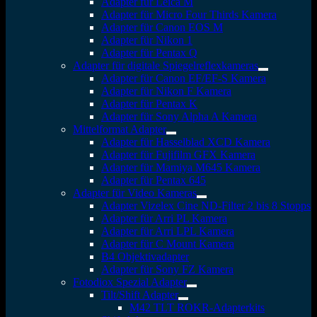
Adapter für Leica M
Adapter für Micro Four Thirds Kamera
Adapter für Canon EOS M
Adapter für Nikon 1
Adapter für Pentax Q
Adapter für digitale Spiegelreflexkameras
Adapter für Canon EF/EF-S Kamera
Adapter für Nikon F Kamera
Adapter für Pentax K
Adapter für Sony Alpha A Kamera
Mittelformat Adapter
Adapter für Hasselblad XCD Kamera
Adapter für Fujifilm GFX Kamera
Adapter für Mamiya M645 Kamera
Adapter für Pentax 645
Adapter für Video Kameras
Adapter Vizelex Cine ND-Filter 2 bis 8 Stopps
Adapter für Arri PL Kamera
Adapter für Arri LPL Kamera
Adapter für C Mount Kamera
B4 Objektivadapter
Adapter für Sony FZ Kamera
Fotodiox Spezial Adapter
Tilt/Shift Adapter
M42 TLT ROKR-Adapterkits