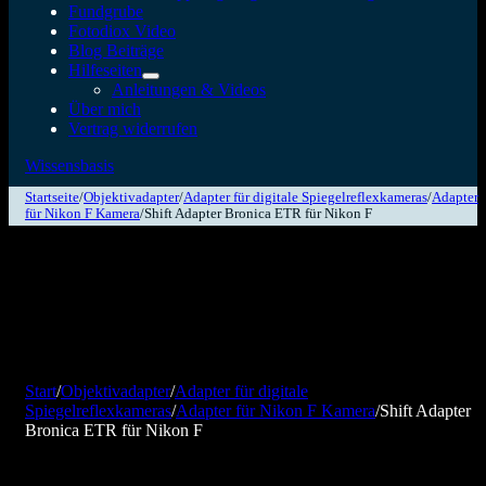
Fundgrube
Fotodiox Video
Blog Beiträge
Hilfeseiten
Anleitungen & Videos
Über mich
Vertrag widerrufen
Wissensbasis
Startseite
/
Objektivadapter
/
Adapter für digitale Spiegelreflexkameras
/
Adapter
für Nikon F Kamera
/
Shift Adapter Bronica ETR für Nikon F
Start
/
Objektivadapter
/
Adapter für digitale
Spiegelreflexkameras
/
Adapter für Nikon F Kamera
/
Shift Adapter
Bronica ETR für Nikon F