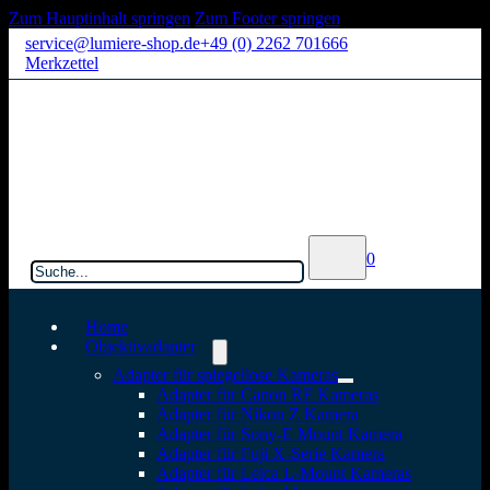
Zum Hauptinhalt springen
Zum Footer springen
service@lumiere-shop.de
+49 (0) 2262 701666
Merkzettel
Suchen
0
Home
Objektivadapter
Adapter für spiegellose Kameras
Adapter für Canon RF Kameras
Adapter für Nikon Z Kamera
Adapter für Sony-E Mount Kamera
Adapter für Fuji X-Serie Kamera
Adapter für Leica L-Mount Kameras