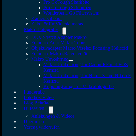
Pro GoTough Sharkbite
Pro GoTough Schrauben
Wonderpana Go Filtersystem
Kamerazubehör
Zubehör für Videokameras
Makro-Fotografie
DLX Stretch Adapter Makro
Fotodiox Auto Makro Tubus
Objektivadapter Macro Vizelex Focusing Helicoid
Fotodiox Makro-Balgengerät
Makro Umkehrring
Makro Umkehrring für Canon RF und EOS
Kamera
Makro Umkehrring für Nikon Z und Nikon F
Kamera
Kupplungsringe für Makrofotografie
Fundgrube
Fotodiox Video
Blog Beiträge
Hilfeseiten
Anleitungen & Videos
Über mich
Vertrag widerrufen