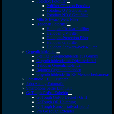
Fotodiox Fotofilter
Polfilter CPL von Fotodiox
Fotodiox UV Schutzfilter
Fotodiox ND 8 Graufilter
Milo Schwarz-Weiß-Filter
Heliopan Fotofilter
Heliopan Circular Polfilter
Heliopan UV-Filter
Heliopan-Protection Filter
Heliopan Graufilter
Heliopan Schwarz-Weiss-Filter
Gegenlichtblenden
3-teilige Gegenlichtblende aus Gummi
Gegenlichtblende mit Objektivdeckel
Heliopan Gegenlichtblenden
Bajonett Gegenlichtblenden
Gegenlichtblende für RF Messsucherkameras
Fotostudio LED Leuchten
Jobo Analog Fotografie
Smartphone Selfie Light Kit
GoTough GoPro Zubehör
GoTough GoPro Deckel / Griff
GoTough QR Halterung
GoTough Kamerastativadapter 2
Pro GoTough Extender