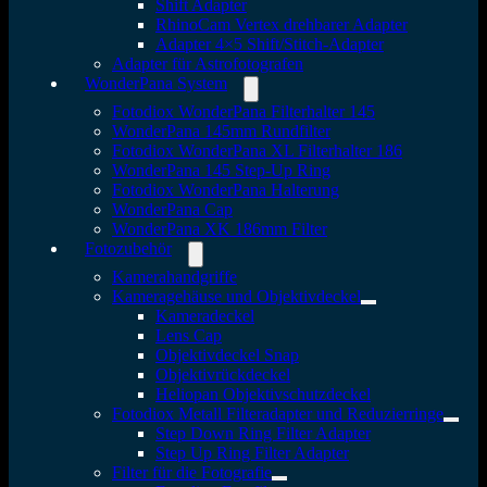
Shift Adapter
RhinoCam Vertex drehbarer Adapter
Adapter 4×5 Shift/Stitch-Adapter
Adapter für Astrofotografen
WonderPana System
Fotodiox WonderPana Filterhalter 145
WonderPana 145mm Rundfilter
Fotodiox WonderPana XL Filterhalter 186
WonderPana 145 Step-Up Ring
Fotodiox WonderPana Halterung
WonderPana Cap
WonderPana XK 186mm Filter
Fotozubehör
Kamerahandgriffe
Kameragehäuse und Objektivdeckel
Kameradeckel
Lens Cap
Objektivdeckel Snap
Objektivrückdeckel
Heliopan Objektivschutzdeckel
Fotodiox Metall Filteradapter und Reduzierringe
Step Down Ring Filter Adapter
Step Up Ring Filter Adapter
Filter für die Fotografie