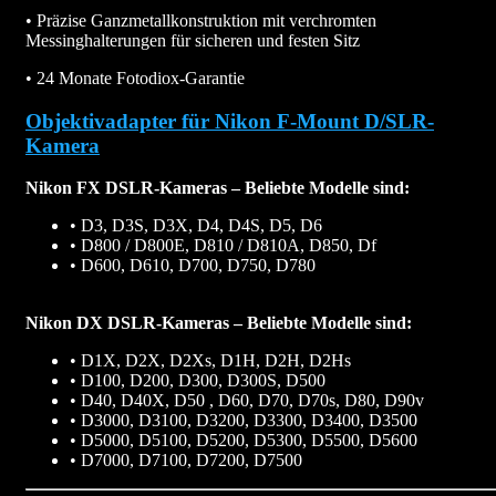
• Präzise Ganzmetallkonstruktion mit verchromten
Messinghalterungen für sicheren und festen Sitz
• 24 Monate Fotodiox-Garantie
Objektivadapter für Nikon F-Mount D/SLR-
Kamera
Nikon FX DSLR-Kameras – Beliebte Modelle sind:
• D3, D3S, D3X, D4, D4S, D5, D6
• D800 / D800E, D810 / D810A, D850, Df
• D600, D610, D700, D750, D780
Nikon DX DSLR-Kameras – Beliebte Modelle sind:
• D1X, D2X, D2Xs, D1H, D2H, D2Hs
• D100, D200, D300, D300S, D500
• D40, D40X, D50 , D60, D70, D70s, D80, D90v
• D3000, D3100, D3200, D3300, D3400, D3500
• D5000, D5100, D5200, D5300, D5500, D5600
• D7000, D7100, D7200, D7500