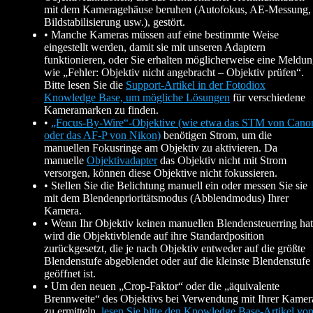
mit dem Kameragehäuse beruhen (Autofokus, AE-Messung,
Bildstabilisierung usw.), gestört.
• Manche Kameras müssen auf eine bestimmte Weise
eingestellt werden, damit sie mit unseren Adaptern
funktionieren, oder Sie erhalten möglicherweise eine Meldu
wie „Fehler: Objektiv nicht angebracht – Objektiv prüfen“.
Bitte lesen Sie die
Support-Artikel in der Fotodiox
Knowledge Base, um mögliche Lösungen
für verschiedene
Kameramarken zu finden.
•
„Focus-By-Wire“-Objektive (wie etwa das STM von Cano
oder das AF-P von Nikon)
benötigen Strom, um die
manuellen Fokusringe am Objektiv zu aktivieren. Da
manuelle
Objektivadapter
das Objektiv nicht mit Strom
versorgen, können diese Objektive nicht fokussieren.
• Stellen Sie die Belichtung manuell ein oder messen Sie sie
mit dem Blendenprioritätsmodus (Abblendmodus) Ihrer
Kamera.
• Wenn Ihr Objektiv keinen manuellen Blendensteuerring hat
wird die Objektivblende auf ihre Standardposition
zurückgesetzt, die je nach Objektiv entweder auf die größte
Blendenstufe abgeblendet oder auf die kleinste Blendenstufe
geöffnet ist.
• Um den neuen „Crop-Faktor“ oder die „äquivalente
Brennweite“ des Objektivs bei Verwendung mit Ihrer Kamer
zu ermitteln,
lesen Sie bitte den Knowledge Base-Artikel vo