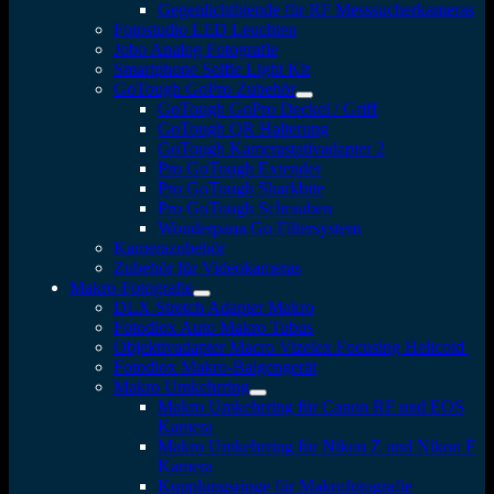
Gegenlichtblende für RF Messsucherkameras
Fotostudio LED Leuchten
Jobo Analog Fotografie
Smartphone Selfie Light Kit
GoTough GoPro Zubehör
GoTough GoPro Deckel / Griff
GoTough QR Halterung
GoTough Kamerastativadapter 2
Pro GoTough Extender
Pro GoTough Sharkbite
Pro GoTough Schrauben
Wonderpana Go Filtersystem
Kamerazubehör
Zubehör für Videokameras
Makro-Fotografie
DLX Stretch Adapter Makro
Fotodiox Auto Makro Tubus
Objektivadapter Macro Vizelex Focusing Helicoid
Fotodiox Makro-Balgengerät
Makro Umkehrring
Makro Umkehrring für Canon RF und EOS
Kamera
Makro Umkehrring für Nikon Z und Nikon F
Kamera
Kupplungsringe für Makrofotografie