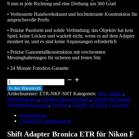
9 mm in jede Richtung und eine Drehung um 360 Grad
• Verbesserte Handwerkskunst und hochtolerante Konstruktion für
anspruchsvolle Profis
• Präzise Passform und solide Verbindung; das Objektiv hat kein
Spiel, keine Lücken und wackelt nicht, wenn es auf dem Adapter
montiert ist, und es sind keine Anpassungen erforderlich
• Präzise Ganzmetallkonstruktion mit verchromten
Messinghalterungen für sicheren und festen Sitz
• 24 Monate Fotodiox-Garantie
Shift
Adapter
In den Warenkorb
Bronica
Artikelnummer:
ETR-NKF-SHT
Kategorien:
Shift Adapter
,
ETR
Objektivadapter
,
Fotodiox Spezial Adapter
,
Adapter für digitale
für
Spiegelreflexkameras
,
Fotodiox
,
Adapter für Nikon F Kamera
Nikon
F
Beschreibung
Menge
Zusätzliche Informationen
Shift Adapter Bronica ETR für Nikon F