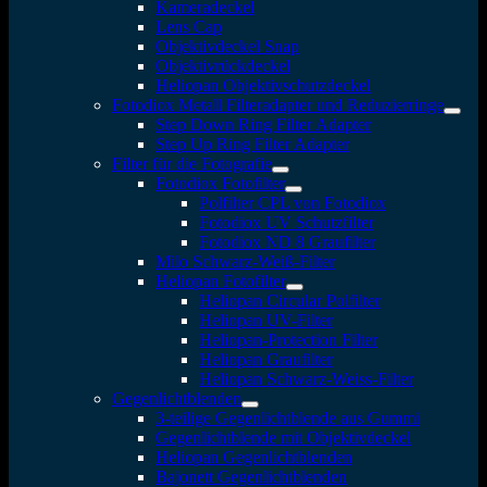
Kameradeckel
Lens Cap
Objektivdeckel Snap
Objektivrückdeckel
Heliopan Objektivschutzdeckel
Fotodiox Metall Filteradapter und Reduzierringe
Step Down Ring Filter Adapter
Step Up Ring Filter Adapter
Filter für die Fotografie
Fotodiox Fotofilter
Polfilter CPL von Fotodiox
Fotodiox UV Schutzfilter
Fotodiox ND 8 Graufilter
Milo Schwarz-Weiß-Filter
Heliopan Fotofilter
Heliopan Circular Polfilter
Heliopan UV-Filter
Heliopan-Protection Filter
Heliopan Graufilter
Heliopan Schwarz-Weiss-Filter
Gegenlichtblenden
3-teilige Gegenlichtblende aus Gummi
Gegenlichtblende mit Objektivdeckel
Heliopan Gegenlichtblenden
Bajonett Gegenlichtblenden