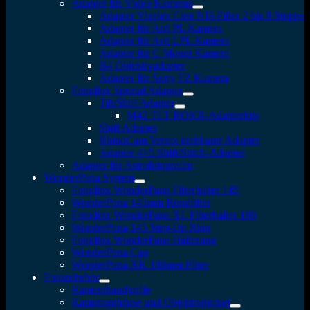
Adapter für Video Kameras
Adapter Vizelex Cine ND-Filter 2 bis 8 Stopps
Adapter für Arri PL Kamera
Adapter für Arri LPL Kamera
Adapter für C Mount Kamera
B4 Objektivadapter
Adapter für Sony FZ Kamera
Fotodiox Spezial Adapter
Tilt/Shift Adapter
M42 TLT ROKR-Adapterkits
Shift Adapter
RhinoCam Vertex drehbarer Adapter
Adapter 4×5 Shift/Stitch-Adapter
Adapter für Astrofotografen
WonderPana System
Fotodiox WonderPana Filterhalter 145
WonderPana 145mm Rundfilter
Fotodiox WonderPana XL Filterhalter 186
WonderPana 145 Step-Up Ring
Fotodiox WonderPana Halterung
WonderPana Cap
WonderPana XK 186mm Filter
Fotozubehör
Kamerahandgriffe
Kameragehäuse und Objektivdeckel