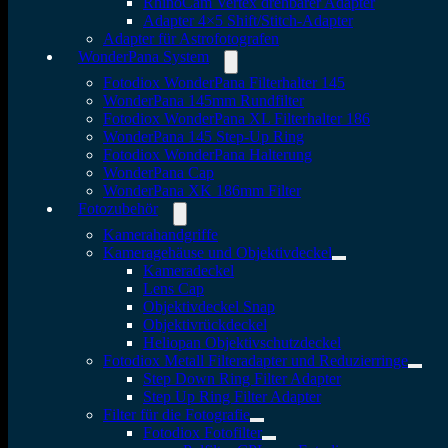
RhinoCam Vertex drehbarer Adapter
Adapter 4×5 Shift/Stitch-Adapter
Adapter für Astrofotografen
WonderPana System
Fotodiox WonderPana Filterhalter 145
WonderPana 145mm Rundfilter
Fotodiox WonderPana XL Filterhalter 186
WonderPana 145 Step-Up Ring
Fotodiox WonderPana Halterung
WonderPana Cap
WonderPana XK 186mm Filter
Fotozubehör
Kamerahandgriffe
Kameragehäuse und Objektivdeckel
Kameradeckel
Lens Cap
Objektivdeckel Snap
Objektivrückdeckel
Heliopan Objektivschutzdeckel
Fotodiox Metall Filteradapter und Reduzierringe
Step Down Ring Filter Adapter
Step Up Ring Filter Adapter
Filter für die Fotografie
Fotodiox Fotofilter