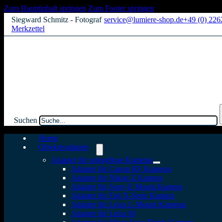
Zum Hauptinhalt springen
Zum Footer springen
Siegward Schmitz - Fotograf
service@lumiere-shop.de
+49 (0) 22
Merkzettel
Suchen
Home
Objektivadapter
Adapter für spiegellose Kameras
Adapter für Canon RF Kameras
Adapter für Nikon Z Kamera
Adapter für Sony-E Mount Kamera
Adapter für Fuji X-Serie Kamera
Adapter für Leica L-Mount Kameras
Adapter für Leica M