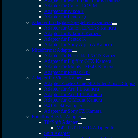
Adapter für Micro Four Thirds Kamera
Adapter für Canon EOS M
Adapter für Nikon 1
Adapter für Pentax Q
Adapter für digitale Spiegelreflexkameras
Adapter für Canon EF/EF-S Kamera
Adapter für Nikon F Kamera
Adapter für Pentax K
Adapter für Sony Alpha A Kamera
Mittelformat Adapter
Adapter für Hasselblad XCD Kamera
Adapter für Fujifilm GFX Kamera
Adapter für Mamiya M645 Kamera
Adapter für Pentax 645
Adapter für Video Kameras
Adapter Vizelex Cine ND-Filter 2 bis 8 Stopps
Adapter für Arri PL Kamera
Adapter für Arri LPL Kamera
Adapter für C Mount Kamera
B4 Objektivadapter
Adapter für Sony FZ Kamera
Fotodiox Spezial Adapter
Tilt/Shift Adapter
M42 TLT ROKR-Adapterkits
Shift Adapter