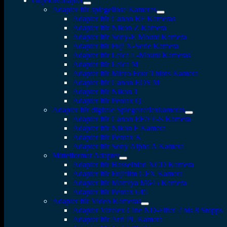
Objektivadapter
Adapter für spiegellose Kameras
Adapter für Canon RF Kameras
Adapter für Nikon Z Kamera
Adapter für Sony-E Mount Kamera
Adapter für Fuji X-Serie Kamera
Adapter für Leica L-Mount Kameras
Adapter für Leica M
Adapter für Micro Four Thirds Kamera
Adapter für Canon EOS M
Adapter für Nikon 1
Adapter für Pentax Q
Adapter für digitale Spiegelreflexkameras
Adapter für Canon EF/EF-S Kamera
Adapter für Nikon F Kamera
Adapter für Pentax K
Adapter für Sony Alpha A Kamera
Mittelformat Adapter
Adapter für Hasselblad XCD Kamera
Adapter für Fujifilm GFX Kamera
Adapter für Mamiya M645 Kamera
Adapter für Pentax 645
Adapter für Video Kameras
Adapter Vizelex Cine ND-Filter 2 bis 8 Stopps
Adapter für Arri PL Kamera