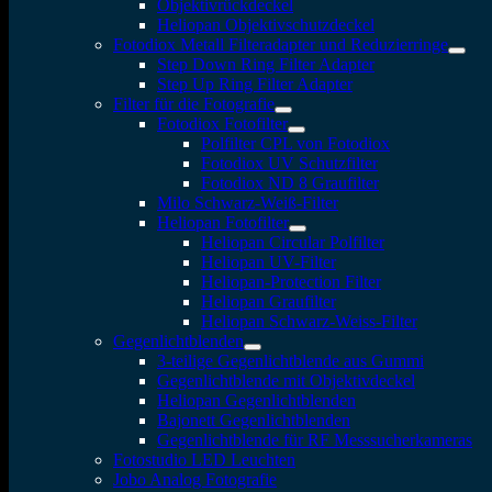
Objektivrückdeckel
Heliopan Objektivschutzdeckel
Fotodiox Metall Filteradapter und Reduzierringe
Step Down Ring Filter Adapter
Step Up Ring Filter Adapter
Filter für die Fotografie
Fotodiox Fotofilter
Polfilter CPL von Fotodiox
Fotodiox UV Schutzfilter
Fotodiox ND 8 Graufilter
Milo Schwarz-Weiß-Filter
Heliopan Fotofilter
Heliopan Circular Polfilter
Heliopan UV-Filter
Heliopan-Protection Filter
Heliopan Graufilter
Heliopan Schwarz-Weiss-Filter
Gegenlichtblenden
3-teilige Gegenlichtblende aus Gummi
Gegenlichtblende mit Objektivdeckel
Heliopan Gegenlichtblenden
Bajonett Gegenlichtblenden
Gegenlichtblende für RF Messsucherkameras
Fotostudio LED Leuchten
Jobo Analog Fotografie