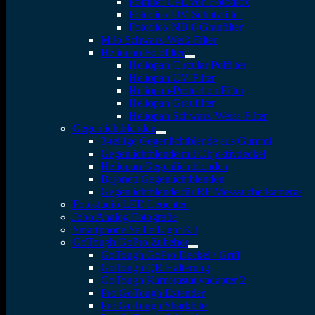
Polfilter CPL von Fotodiox
Fotodiox UV Schutzfilter
Fotodiox ND 8 Graufilter
Milo Schwarz-Weiß-Filter
Heliopan Fotofilter
Heliopan Circular Polfilter
Heliopan UV-Filter
Heliopan-Protection Filter
Heliopan Graufilter
Heliopan Schwarz-Weiss-Filter
Gegenlichtblenden
3-teilige Gegenlichtblende aus Gummi
Gegenlichtblende mit Objektivdeckel
Heliopan Gegenlichtblenden
Bajonett Gegenlichtblenden
Gegenlichtblende für RF Messsucherkameras
Fotostudio LED Leuchten
Jobo Analog Fotografie
Smartphone Selfie Light Kit
GoTough GoPro Zubehör
GoTough GoPro Deckel / Griff
GoTough QR Halterung
GoTough Kamerastativadapter 2
Pro GoTough Extender
Pro GoTough Sharkbite