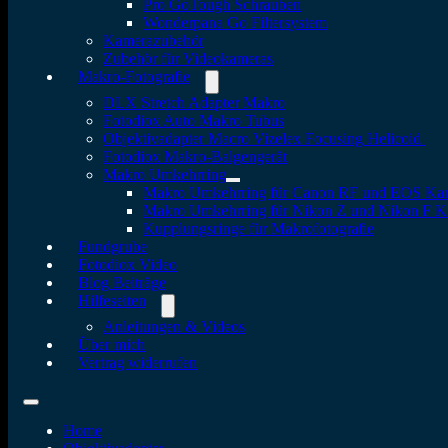
Pro GoTough Schrauben
Wonderpana Go Filtersystem
Kamerazubehör
Zubehör für Videokameras
Makro-Fotografie
DLX Stretch Adapter Makro
Fotodiox Auto Makro Tubus
Objektivadapter Macro Vizelex Focusing Helicoid
Fotodiox Makro-Balgengerät
Makro Umkehrring
Makro Umkehrring für Canon RF und EOS Ka
Makro Umkehrring für Nikon Z und Nikon F 
Kupplungsringe für Makrofotografie
Fundgrube
Fotodiox Video
Blog Beiträge
Hilfeseiten
Anleitungen & Videos
Über mich
Vertrag widerrufen
Home