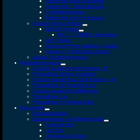
Adapter für Arri LPL Kamera
Adapter für C Mount Kamera
B4 Objektivadapter
Adapter für Sony FZ Kamera
Fotodiox Spezial Adapter
Tilt/Shift Adapter
M42 TLT ROKR-Adapterkits
Shift Adapter
RhinoCam Vertex drehbarer Adapter
Adapter 4×5 Shift/Stitch-Adapter
Adapter für Astrofotografen
WonderPana System
Fotodiox WonderPana Filterhalter 145
WonderPana 145mm Rundfilter
Fotodiox WonderPana XL Filterhalter 186
WonderPana 145 Step-Up Ring
Fotodiox WonderPana Halterung
WonderPana Cap
WonderPana XK 186mm Filter
Fotozubehör
Kamerahandgriffe
Kameragehäuse und Objektivdeckel
Kameradeckel
Lens Cap
Objektivdeckel Snap