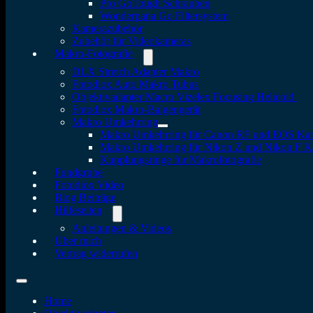
Pro GoTough Schrauben
Wonderpana Go Filtersystem
Kamerazubehör
Zubehör für Videokameras
Makro-Fotografie
DLX Stretch Adapter Makro
Fotodiox Auto Makro Tubus
Objektivadapter Macro Vizelex Focusing Helicoid
Fotodiox Makro-Balgengerät
Makro Umkehrring
Makro Umkehrring für Canon RF und EOS Ka
Makro Umkehrring für Nikon Z und Nikon F 
Kupplungsringe für Makrofotografie
Fundgrube
Fotodiox Video
Blog Beiträge
Hilfeseiten
Anleitungen & Videos
Über mich
Vertrag widerrufen
Home