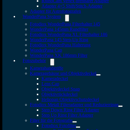
RhinoCam Vertex drehbarer Adapter
Adapter 4×5 Shift/Stitch-Adapter
Adapter für Astrofotografen
WonderPana System
Fotodiox WonderPana Filterhalter 145
WonderPana 145mm Rundfilter
Fotodiox WonderPana XL Filterhalter 186
WonderPana 145 Step-Up Ring
Fotodiox WonderPana Halterung
WonderPana Cap
WonderPana XK 186mm Filter
Fotozubehör
Kamerahandgriffe
Kameragehäuse und Objektivdeckel
Kameradeckel
Lens Cap
Objektivdeckel Snap
Objektivrückdeckel
Heliopan Objektivschutzdeckel
Fotodiox Metall Filteradapter und Reduzierringe
Step Down Ring Filter Adapter
Step Up Ring Filter Adapter
Filter für die Fotografie
Fotodiox Fotofilter