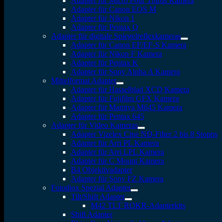
Adapter für Micro Four Thirds Kamera
Adapter für Canon EOS M
Adapter für Nikon 1
Adapter für Pentax Q
Adapter für digitale Spiegelreflexkameras
Adapter für Canon EF/EF-S Kamera
Adapter für Nikon F Kamera
Adapter für Pentax K
Adapter für Sony Alpha A Kamera
Mittelformat Adapter
Adapter für Hasselblad XCD Kamera
Adapter für Fujifilm GFX Kamera
Adapter für Mamiya M645 Kamera
Adapter für Pentax 645
Adapter für Video Kameras
Adapter Vizelex Cine ND-Filter 2 bis 8 Stopps
Adapter für Arri PL Kamera
Adapter für Arri LPL Kamera
Adapter für C Mount Kamera
B4 Objektivadapter
Adapter für Sony FZ Kamera
Fotodiox Spezial Adapter
Tilt/Shift Adapter
M42 TLT ROKR-Adapterkits
Shift Adapter