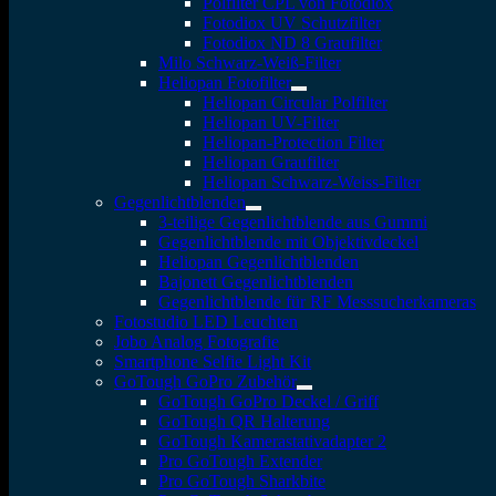
Polfilter CPL von Fotodiox
Fotodiox UV Schutzfilter
Fotodiox ND 8 Graufilter
Milo Schwarz-Weiß-Filter
Heliopan Fotofilter
Heliopan Circular Polfilter
Heliopan UV-Filter
Heliopan-Protection Filter
Heliopan Graufilter
Heliopan Schwarz-Weiss-Filter
Gegenlichtblenden
3-teilige Gegenlichtblende aus Gummi
Gegenlichtblende mit Objektivdeckel
Heliopan Gegenlichtblenden
Bajonett Gegenlichtblenden
Gegenlichtblende für RF Messsucherkameras
Fotostudio LED Leuchten
Jobo Analog Fotografie
Smartphone Selfie Light Kit
GoTough GoPro Zubehör
GoTough GoPro Deckel / Griff
GoTough QR Halterung
GoTough Kamerastativadapter 2
Pro GoTough Extender
Pro GoTough Sharkbite