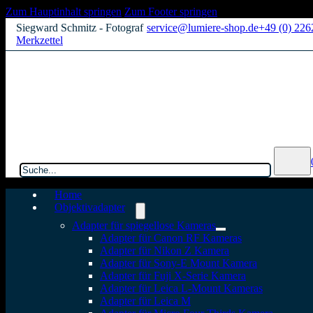
Zum Hauptinhalt springen
Zum Footer springen
Siegward Schmitz - Fotograf
service@lumiere-shop.de
+49 (0) 22
Merkzettel
Suchen
Home
Objektivadapter
Adapter für spiegellose Kameras
Adapter für Canon RF Kameras
Adapter für Nikon Z Kamera
Adapter für Sony-E Mount Kamera
Adapter für Fuji X-Serie Kamera
Adapter für Leica L-Mount Kameras
Adapter für Leica M