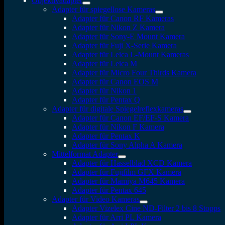
Objektivadapter
Adapter für spiegellose Kameras
Adapter für Canon RF Kameras
Adapter für Nikon Z Kamera
Adapter für Sony-E Mount Kamera
Adapter für Fuji X-Serie Kamera
Adapter für Leica L-Mount Kameras
Adapter für Leica M
Adapter für Micro Four Thirds Kamera
Adapter für Canon EOS M
Adapter für Nikon 1
Adapter für Pentax Q
Adapter für digitale Spiegelreflexkameras
Adapter für Canon EF/EF-S Kamera
Adapter für Nikon F Kamera
Adapter für Pentax K
Adapter für Sony Alpha A Kamera
Mittelformat Adapter
Adapter für Hasselblad XCD Kamera
Adapter für Fujifilm GFX Kamera
Adapter für Mamiya M645 Kamera
Adapter für Pentax 645
Adapter für Video Kameras
Adapter Vizelex Cine ND-Filter 2 bis 8 Stopps
Adapter für Arri PL Kamera