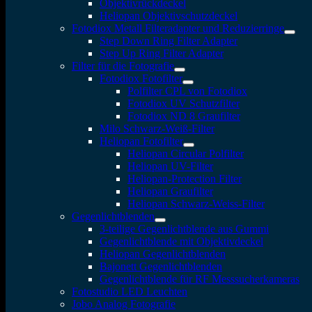
Objektivrückdeckel
Heliopan Objektivschutzdeckel
Fotodiox Metall Filteradapter und Reduzierringe
Step Down Ring Filter Adapter
Step Up Ring Filter Adapter
Filter für die Fotografie
Fotodiox Fotofilter
Polfilter CPL von Fotodiox
Fotodiox UV Schutzfilter
Fotodiox ND 8 Graufilter
Milo Schwarz-Weiß-Filter
Heliopan Fotofilter
Heliopan Circular Polfilter
Heliopan UV-Filter
Heliopan-Protection Filter
Heliopan Graufilter
Heliopan Schwarz-Weiss-Filter
Gegenlichtblenden
3-teilige Gegenlichtblende aus Gummi
Gegenlichtblende mit Objektivdeckel
Heliopan Gegenlichtblenden
Bajonett Gegenlichtblenden
Gegenlichtblende für RF Messsucherkameras
Fotostudio LED Leuchten
Jobo Analog Fotografie