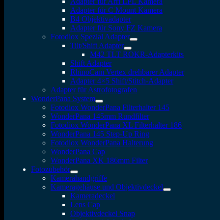
Adapter für Arri LPL Kamera
Adapter für C Mount Kamera
B4 Objektivadapter
Adapter für Sony FZ Kamera
Fotodiox Spezial Adapter
Tilt/Shift Adapter
M42 TLT ROKR-Adapterkits
Shift Adapter
RhinoCam Vertex drehbarer Adapter
Adapter 4×5 Shift/Stitch-Adapter
Adapter für Astrofotografen
WonderPana System
Fotodiox WonderPana Filterhalter 145
WonderPana 145mm Rundfilter
Fotodiox WonderPana XL Filterhalter 186
WonderPana 145 Step-Up Ring
Fotodiox WonderPana Halterung
WonderPana Cap
WonderPana XK 186mm Filter
Fotozubehör
Kamerahandgriffe
Kameragehäuse und Objektivdeckel
Kameradeckel
Lens Cap
Objektivdeckel Snap