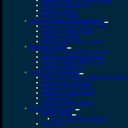
Adapter für Micro Four Thirds Kamera
Adapter für Canon EOS M
Adapter für Nikon 1
Adapter für Pentax Q
Adapter für digitale Spiegelreflexkameras
Adapter für Canon EF/EF-S Kamera
Adapter für Nikon F Kamera
Adapter für Pentax K
Adapter für Sony Alpha A Kamera
Mittelformat Adapter
Adapter für Hasselblad XCD Kamera
Adapter für Fujifilm GFX Kamera
Adapter für Mamiya M645 Kamera
Adapter für Pentax 645
Adapter für Video Kameras
Adapter Vizelex Cine ND-Filter 2 bis 8 Stopps
Adapter für Arri PL Kamera
Adapter für Arri LPL Kamera
Adapter für C Mount Kamera
B4 Objektivadapter
Adapter für Sony FZ Kamera
Fotodiox Spezial Adapter
Tilt/Shift Adapter
M42 TLT ROKR-Adapterkits
Shift Adapter