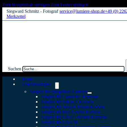
Zum Hauptinhalt springen
Zum Footer springen
Siegward Schmitz - Fotograf
service@lumiere-shop.de
+49 (0) 22
Merkzettel
Suchen
Home
Objektivadapter
Adapter für spiegellose Kameras
Adapter für Canon RF Kameras
Adapter für Nikon Z Kamera
Adapter für Sony-E Mount Kamera
Adapter für Fuji X-Serie Kamera
Adapter für Leica L-Mount Kameras
Adapter für Leica M