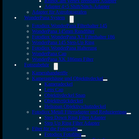
RhinoCam Vertex drehbarer Adapter
Adapter 4×5 Shift/Stitch-Adapter
Adapter für Astrofotografen
WonderPana System
Fotodiox WonderPana Filterhalter 145
WonderPana 145mm Rundfilter
Fotodiox WonderPana XL Filterhalter 186
WonderPana 145 Step-Up Ring
Fotodiox WonderPana Halterung
WonderPana Cap
WonderPana XK 186mm Filter
Fotozubehör
Kamerahandgriffe
Kameragehäuse und Objektivdeckel
Kameradeckel
Lens Cap
Objektivdeckel Snap
Objektivrückdeckel
Heliopan Objektivschutzdeckel
Fotodiox Metall Filteradapter und Reduzierringe
Step Down Ring Filter Adapter
Step Up Ring Filter Adapter
Filter für die Fotografie
Fotodiox Fotofilter