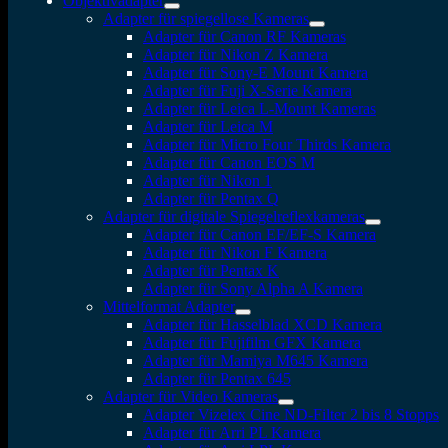
Objektivadapter
Adapter für spiegellose Kameras
Adapter für Canon RF Kameras
Adapter für Nikon Z Kamera
Adapter für Sony-E Mount Kamera
Adapter für Fuji X-Serie Kamera
Adapter für Leica L-Mount Kameras
Adapter für Leica M
Adapter für Micro Four Thirds Kamera
Adapter für Canon EOS M
Adapter für Nikon 1
Adapter für Pentax Q
Adapter für digitale Spiegelreflexkameras
Adapter für Canon EF/EF-S Kamera
Adapter für Nikon F Kamera
Adapter für Pentax K
Adapter für Sony Alpha A Kamera
Mittelformat Adapter
Adapter für Hasselblad XCD Kamera
Adapter für Fujifilm GFX Kamera
Adapter für Mamiya M645 Kamera
Adapter für Pentax 645
Adapter für Video Kameras
Adapter Vizelex Cine ND-Filter 2 bis 8 Stopps
Adapter für Arri PL Kamera