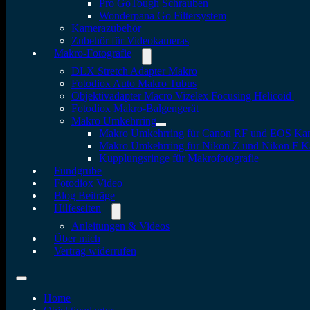
Pro GoTough Schrauben
Wonderpana Go Filtersystem
Kamerazubehör
Zubehör für Videokameras
Makro-Fotografie
DLX Stretch Adapter Makro
Fotodiox Auto Makro Tubus
Objektivadapter Macro Vizelex Focusing Helicoid
Fotodiox Makro-Balgengerät
Makro Umkehrring
Makro Umkehrring für Canon RF und EOS Ka
Makro Umkehrring für Nikon Z und Nikon F 
Kupplungsringe für Makrofotografie
Fundgrube
Fotodiox Video
Blog Beiträge
Hilfeseiten
Anleitungen & Videos
Über mich
Vertrag widerrufen
Home