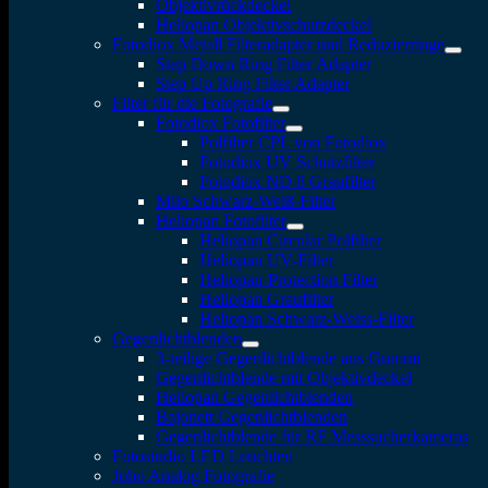
Objektivrückdeckel
Heliopan Objektivschutzdeckel
Fotodiox Metall Filteradapter und Reduzierringe
Step Down Ring Filter Adapter
Step Up Ring Filter Adapter
Filter für die Fotografie
Fotodiox Fotofilter
Polfilter CPL von Fotodiox
Fotodiox UV Schutzfilter
Fotodiox ND 8 Graufilter
Milo Schwarz-Weiß-Filter
Heliopan Fotofilter
Heliopan Circular Polfilter
Heliopan UV-Filter
Heliopan-Protection Filter
Heliopan Graufilter
Heliopan Schwarz-Weiss-Filter
Gegenlichtblenden
3-teilige Gegenlichtblende aus Gummi
Gegenlichtblende mit Objektivdeckel
Heliopan Gegenlichtblenden
Bajonett Gegenlichtblenden
Gegenlichtblende für RF Messsucherkameras
Fotostudio LED Leuchten
Jobo Analog Fotografie