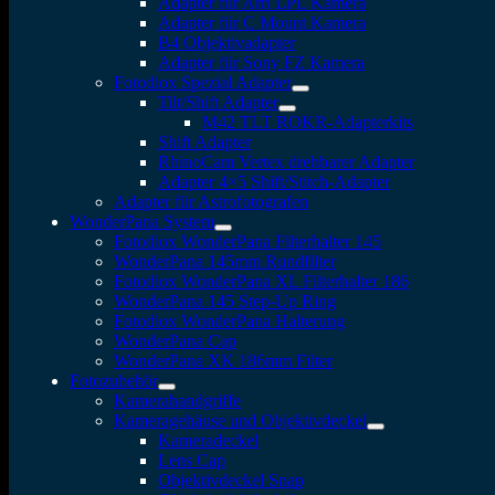
Adapter für Arri LPL Kamera
Adapter für C Mount Kamera
B4 Objektivadapter
Adapter für Sony FZ Kamera
Fotodiox Spezial Adapter
Tilt/Shift Adapter
M42 TLT ROKR-Adapterkits
Shift Adapter
RhinoCam Vertex drehbarer Adapter
Adapter 4×5 Shift/Stitch-Adapter
Adapter für Astrofotografen
WonderPana System
Fotodiox WonderPana Filterhalter 145
WonderPana 145mm Rundfilter
Fotodiox WonderPana XL Filterhalter 186
WonderPana 145 Step-Up Ring
Fotodiox WonderPana Halterung
WonderPana Cap
WonderPana XK 186mm Filter
Fotozubehör
Kamerahandgriffe
Kameragehäuse und Objektivdeckel
Kameradeckel
Lens Cap
Objektivdeckel Snap