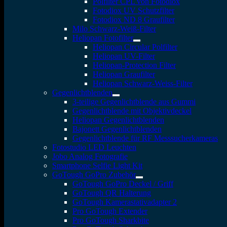
Polfilter CPL von Fotodiox
Fotodiox UV Schutzfilter
Fotodiox ND 8 Graufilter
Milo Schwarz-Weiß-Filter
Heliopan Fotofilter
Heliopan Circular Polfilter
Heliopan UV-Filter
Heliopan-Protection Filter
Heliopan Graufilter
Heliopan Schwarz-Weiss-Filter
Gegenlichtblenden
3-teilige Gegenlichtblende aus Gummi
Gegenlichtblende mit Objektivdeckel
Heliopan Gegenlichtblenden
Bajonett Gegenlichtblenden
Gegenlichtblende für RF Messsucherkameras
Fotostudio LED Leuchten
Jobo Analog Fotografie
Smartphone Selfie Light Kit
GoTough GoPro Zubehör
GoTough GoPro Deckel / Griff
GoTough QR Halterung
GoTough Kamerastativadapter 2
Pro GoTough Extender
Pro GoTough Sharkbite