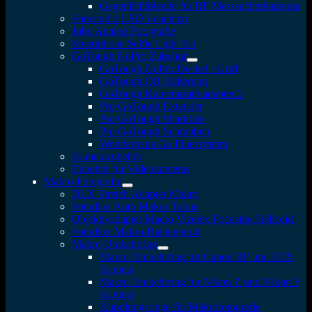
Gegenlichtblende für RF Messsucherkameras
Fotostudio LED Leuchten
Jobo Analog Fotografie
Smartphone Selfie Light Kit
GoTough GoPro Zubehör
GoTough GoPro Deckel / Griff
GoTough QR Halterung
GoTough Kamerastativadapter 2
Pro GoTough Extender
Pro GoTough Sharkbite
Pro GoTough Schrauben
Wonderpana Go Filtersystem
Kamerazubehör
Zubehör für Videokameras
Makro-Fotografie
DLX Stretch Adapter Makro
Fotodiox Auto Makro Tubus
Objektivadapter Macro Vizelex Focusing Helicoid
Fotodiox Makro-Balgengerät
Makro Umkehrring
Makro Umkehrring für Canon RF und EOS
Kamera
Makro Umkehrring für Nikon Z und Nikon F
Kamera
Kupplungsringe für Makrofotografie