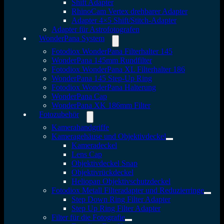
Shift Adapter
RhinoCam Vertex drehbarer Adapter
Adapter 4×5 Shift/Stitch-Adapter
Adapter für Astrofotografen
WonderPana System
Fotodiox WonderPana Filterhalter 145
WonderPana 145mm Rundfilter
Fotodiox WonderPana XL Filterhalter 186
WonderPana 145 Step-Up Ring
Fotodiox WonderPana Halterung
WonderPana Cap
WonderPana XK 186mm Filter
Fotozubehör
Kamerahandgriffe
Kameragehäuse und Objektivdeckel
Kameradeckel
Lens Cap
Objektivdeckel Snap
Objektivrückdeckel
Heliopan Objektivschutzdeckel
Fotodiox Metall Filteradapter und Reduzierringe
Step Down Ring Filter Adapter
Step Up Ring Filter Adapter
Filter für die Fotografie