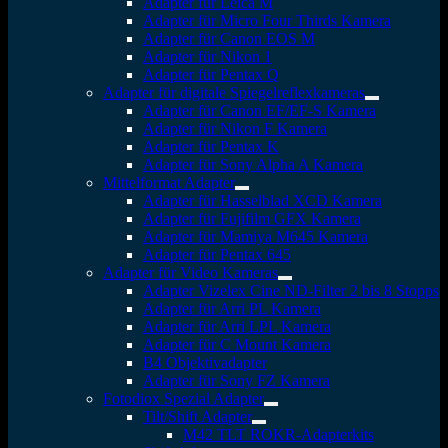
Adapter für Leica M
Adapter für Micro Four Thirds Kamera
Adapter für Canon EOS M
Adapter für Nikon 1
Adapter für Pentax Q
Adapter für digitale Spiegelreflexkameras
Adapter für Canon EF/EF-S Kamera
Adapter für Nikon F Kamera
Adapter für Pentax K
Adapter für Sony Alpha A Kamera
Mittelformat Adapter
Adapter für Hasselblad XCD Kamera
Adapter für Fujifilm GFX Kamera
Adapter für Mamiya M645 Kamera
Adapter für Pentax 645
Adapter für Video Kameras
Adapter Vizelex Cine ND-Filter 2 bis 8 Stopps
Adapter für Arri PL Kamera
Adapter für Arri LPL Kamera
Adapter für C Mount Kamera
B4 Objektivadapter
Adapter für Sony FZ Kamera
Fotodiox Spezial Adapter
Tilt/Shift Adapter
M42 TLT ROKR-Adapterkits