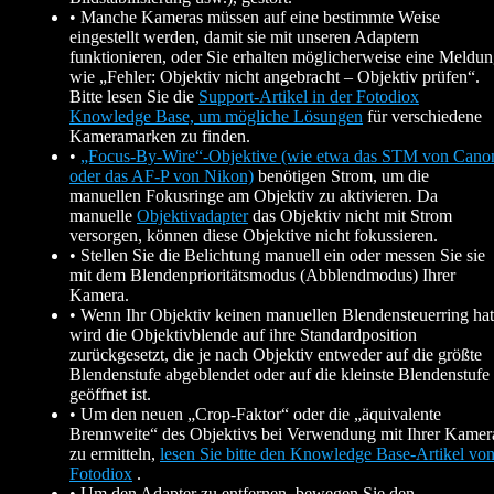
• Manche Kameras müssen auf eine bestimmte Weise
eingestellt werden, damit sie mit unseren Adaptern
funktionieren, oder Sie erhalten möglicherweise eine Meldu
wie „Fehler: Objektiv nicht angebracht – Objektiv prüfen“.
Bitte lesen Sie die
Support-Artikel in der Fotodiox
Knowledge Base, um mögliche Lösungen
für verschiedene
Kameramarken zu finden.
•
„Focus-By-Wire“-Objektive (wie etwa das STM von Cano
oder das AF-P von Nikon)
benötigen Strom, um die
manuellen Fokusringe am Objektiv zu aktivieren. Da
manuelle
Objektivadapter
das Objektiv nicht mit Strom
versorgen, können diese Objektive nicht fokussieren.
• Stellen Sie die Belichtung manuell ein oder messen Sie sie
mit dem Blendenprioritätsmodus (Abblendmodus) Ihrer
Kamera.
• Wenn Ihr Objektiv keinen manuellen Blendensteuerring hat
wird die Objektivblende auf ihre Standardposition
zurückgesetzt, die je nach Objektiv entweder auf die größte
Blendenstufe abgeblendet oder auf die kleinste Blendenstufe
geöffnet ist.
• Um den neuen „Crop-Faktor“ oder die „äquivalente
Brennweite“ des Objektivs bei Verwendung mit Ihrer Kamer
zu ermitteln,
lesen Sie bitte den Knowledge Base-Artikel vo
Fotodiox
.
• Um den Adapter zu entfernen, bewegen Sie den