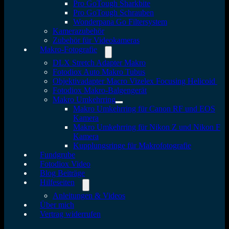
Pro GoTough Sharkbite
Pro GoTough Schrauben
Wonderpana Go Filtersystem
Kamerazubehör
Zubehör für Videokameras
Makro-Fotografie
DLX Stretch Adapter Makro
Fotodiox Auto Makro Tubus
Objektivadapter Macro Vizelex Focusing Helicoid
Fotodiox Makro-Balgengerät
Makro Umkehrring
Makro Umkehrring für Canon RF und EOS
Kamera
Makro Umkehrring für Nikon Z und Nikon F
Kamera
Kupplungsringe für Makrofotografie
Fundgrube
Fotodiox Video
Blog Beiträge
Hilfeseiten
Anleitungen & Videos
Über mich
Vertrag widerrufen