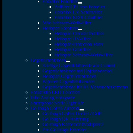
Fotodiox Fotofilter
Polfilter CPL von Fotodiox
Fotodiox UV Schutzfilter
Fotodiox ND 8 Graufilter
Milo Schwarz-Weiß-Filter
Heliopan Fotofilter
Heliopan Circular Polfilter
Heliopan UV-Filter
Heliopan-Protection Filter
Heliopan Graufilter
Heliopan Schwarz-Weiss-Filter
Gegenlichtblenden
3-teilige Gegenlichtblende aus Gummi
Gegenlichtblende mit Objektivdeckel
Heliopan Gegenlichtblenden
Bajonett Gegenlichtblenden
Gegenlichtblende für RF Messsucherkameras
Fotostudio LED Leuchten
Jobo Analog Fotografie
Smartphone Selfie Light Kit
GoTough GoPro Zubehör
GoTough GoPro Deckel / Griff
GoTough QR Halterung
GoTough Kamerastativadapter 2
Pro GoTough Extender