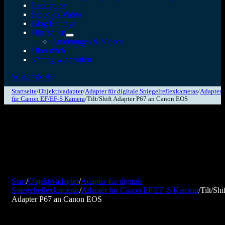
Fundgrube
Fotodiox Video
Blog Beiträge
Hilfeseiten
Anleitungen & Videos
Über mich
Vertrag widerrufen
Wissensbasis
Startseite
/
Objektivadapter
/
Adapter für digitale Spiegelreflexkameras
/
Adapter
für Canon EF/EF-S Kamera
/
Tilt/Shift Adapter P67 an Canon EOS
Start
/
Objektivadapter
/
Adapter für digitale
Spiegelreflexkameras
/
Adapter für Canon EF/EF-S Kamera
/
Tilt/Shi
Adapter P67 an Canon EOS