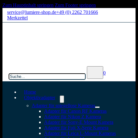
Zum Hauptinhalt springen
Zum Footer springen
service@lumiere-shop.de
+49 (0) 2262 701666
Merkzettel
Suchen
0
Home
Objektivadapter
Adapter für spiegellose Kameras
Adapter für Canon RF Kameras
Adapter für Nikon Z Kamera
Adapter für Sony-E Mount Kamera
Adapter für Fuji X-Serie Kamera
Adapter für Leica L-Mount Kameras