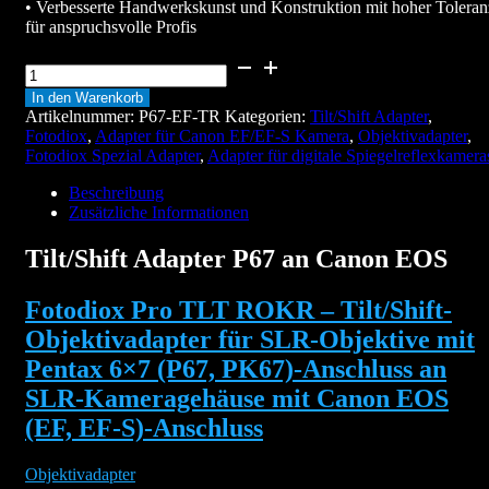
• Verbesserte Handwerkskunst und Konstruktion mit hoher Toleran
für anspruchsvolle Profis
Tilt/Shift
Adapter
In den Warenkorb
P67
Artikelnummer:
P67-EF-TR
Kategorien:
Tilt/Shift Adapter
,
an
Fotodiox
,
Adapter für Canon EF/EF-S Kamera
,
Objektivadapter
,
Canon
Fotodiox Spezial Adapter
,
Adapter für digitale Spiegelreflexkamera
EOS
Menge
Beschreibung
Zusätzliche Informationen
Tilt/Shift Adapter P67 an Canon EOS
Fotodiox Pro TLT ROKR – Tilt/Shift-
Objektivadapter für SLR-Objektive mit
Pentax 6×7 (P67, PK67)-Anschluss an
SLR-Kameragehäuse mit Canon EOS
(EF, EF-S)-Anschluss
Objektivadapter