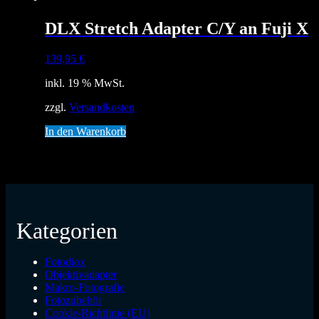
DLX Stretch Adapter C/Y an Fuji X
139,95
€
inkl. 19 % MwSt.
zzgl.
Versandkosten
In den Warenkorb
Kategorien
Fotodiox
Objektivadapter
Makro-Fotografie
Fotozubehör
Cookie-Richtlinie (EU)