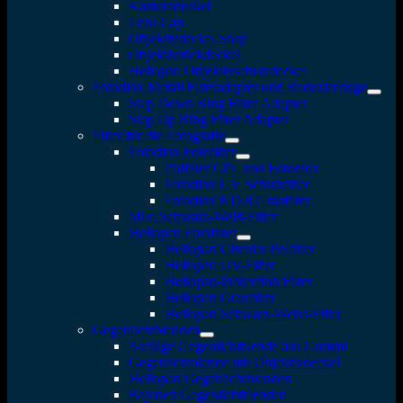
Kameradeckel
Lens Cap
Objektivdeckel Snap
Objektivrückdeckel
Heliopan Objektivschutzdeckel
Fotodiox Metall Filteradapter und Reduzierringe
Step Down Ring Filter Adapter
Step Up Ring Filter Adapter
Filter für die Fotografie
Fotodiox Fotofilter
Polfilter CPL von Fotodiox
Fotodiox UV Schutzfilter
Fotodiox ND 8 Graufilter
Milo Schwarz-Weiß-Filter
Heliopan Fotofilter
Heliopan Circular Polfilter
Heliopan UV-Filter
Heliopan-Protection Filter
Heliopan Graufilter
Heliopan Schwarz-Weiss-Filter
Gegenlichtblenden
3-teilige Gegenlichtblende aus Gummi
Gegenlichtblende mit Objektivdeckel
Heliopan Gegenlichtblenden
Bajonett Gegenlichtblenden