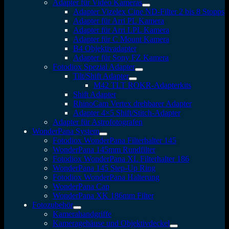
Adapter für Video Kameras
Adapter Vizelex Cine ND-Filter 2 bis 8 Stopps
Adapter für Arri PL Kamera
Adapter für Arri LPL Kamera
Adapter für C Mount Kamera
B4 Objektivadapter
Adapter für Sony FZ Kamera
Fotodiox Spezial Adapter
Tilt/Shift Adapter
M42 TLT ROKR-Adapterkits
Shift Adapter
RhinoCam Vertex drehbarer Adapter
Adapter 4×5 Shift/Stitch-Adapter
Adapter für Astrofotografen
WonderPana System
Fotodiox WonderPana Filterhalter 145
WonderPana 145mm Rundfilter
Fotodiox WonderPana XL Filterhalter 186
WonderPana 145 Step-Up Ring
Fotodiox WonderPana Halterung
WonderPana Cap
WonderPana XK 186mm Filter
Fotozubehör
Kamerahandgriffe
Kameragehäuse und Objektivdeckel