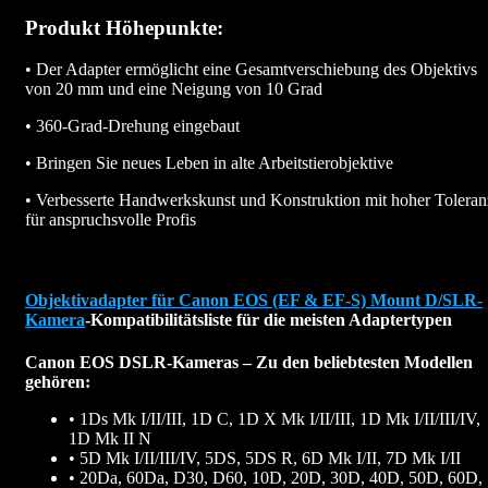
Produkt Höhepunkte:
• Der Adapter ermöglicht eine Gesamtverschiebung des Objektivs
von 20 mm und eine Neigung von 10 Grad
• 360-Grad-Drehung eingebaut
• Bringen Sie neues Leben in alte Arbeitstierobjektive
• Verbesserte Handwerkskunst und Konstruktion mit hoher Toleran
für anspruchsvolle Profis
Objektivadapter für Canon EOS (EF & EF-S) Mount D/SLR-
Kamera
-Kompatibilitätsliste für die meisten Adaptertypen
Canon EOS DSLR-Kameras – Zu den beliebtesten Modellen
gehören:
• 1Ds Mk I/II/III, 1D C, 1D X Mk I/II/III, 1D Mk I/II/III/IV,
1D Mk II N
• 5D Mk I/II/III/IV, 5DS, 5DS R, 6D Mk I/II, 7D Mk I/II
• 20Da, 60Da, D30, D60, 10D, 20D, 30D, 40D, 50D, 60D,