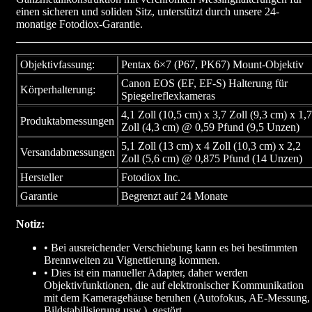
einen sicheren und soliden Sitz, unterstützt durch unsere 24-
monatige Fotodiox-Garantie.
Objektivfassung:
Pentax 6×7 (P67, PK67) Mount-Objektiv
Canon EOS (EF, EF-S) Halterung für
Körperhalterung:
Spiegelreflexkameras
4,1 Zoll (10,5 cm) x 3,7 Zoll (9,3 cm) x 1,7
Produktabmessungen
Zoll (4,3 cm) @ 0,59 Pfund (9,5 Unzen)
5,1 Zoll (13 cm) x 4 Zoll (10,3 cm) x 2,2
Versandabmessungen
Zoll (5,6 cm) @ 0,875 Pfund (14 Unzen)
Hersteller
Fotodiox Inc.
Garantie
Begrenzt auf 24 Monate
Notiz:
• Bei ausreichender Verschiebung kann es bei bestimmten
Brennweiten zu Vignettierung kommen.
• Dies ist ein manueller Adapter, daher werden
Objektivfunktionen, die auf elektronischer Kommunikation
mit dem Kameragehäuse beruhen (Autofokus, AE-Messung,
Bildstabilisierung usw.), gestört.