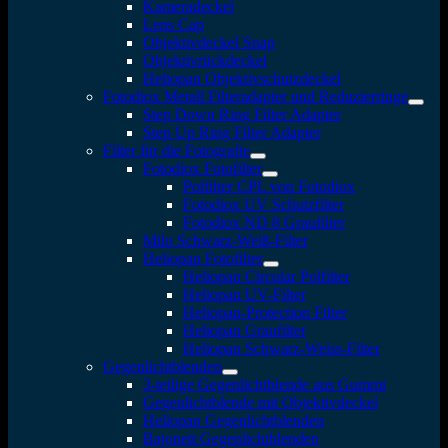
Kameradeckel
Lens Cap
Objektivdeckel Snap
Objektivrückdeckel
Heliopan Objektivschutzdeckel
Fotodiox Metall Filteradapter und Reduzierringe
Step Down Ring Filter Adapter
Step Up Ring Filter Adapter
Filter für die Fotografie
Fotodiox Fotofilter
Polfilter CPL von Fotodiox
Fotodiox UV Schutzfilter
Fotodiox ND 8 Graufilter
Milo Schwarz-Weiß-Filter
Heliopan Fotofilter
Heliopan Circular Polfilter
Heliopan UV-Filter
Heliopan-Protection Filter
Heliopan Graufilter
Heliopan Schwarz-Weiss-Filter
Gegenlichtblenden
3-teilige Gegenlichtblende aus Gummi
Gegenlichtblende mit Objektivdeckel
Heliopan Gegenlichtblenden
Bajonett Gegenlichtblenden