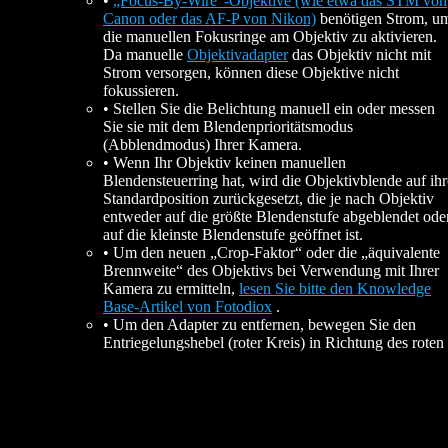
•
„Focus-By-Wire“-Objektive (wie etwa das STM von
Canon oder das AF-P von Nikon)
benötigen Strom, u
die manuellen Fokusringe am Objektiv zu aktivieren.
Da manuelle
Objektivadapter
das Objektiv nicht mit
Strom versorgen, können diese Objektive nicht
fokussieren.
• Stellen Sie die Belichtung manuell ein oder messen
Sie sie mit dem Blendenprioritätsmodus
(Abblendmodus) Ihrer Kamera.
• Wenn Ihr Objektiv keinen manuellen
Blendensteuerring hat, wird die Objektivblende auf ihr
Standardposition zurückgesetzt, die je nach Objektiv
entweder auf die größte Blendenstufe abgeblendet ode
auf die kleinste Blendenstufe geöffnet ist.
• Um den neuen „Crop-Faktor“ oder die „äquivalente
Brennweite“ des Objektivs bei Verwendung mit Ihrer
Kamera zu ermitteln,
lesen Sie bitte den Knowledge
Base-Artikel von Fotodiox
.
• Um den Adapter zu entfernen, bewegen Sie den
Entriegelungshebel (roter Kreis) in Richtung des roten