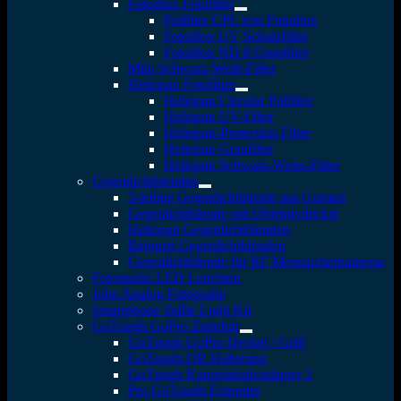
Fotodiox Fotofilter
Polfilter CPL von Fotodiox
Fotodiox UV Schutzfilter
Fotodiox ND 8 Graufilter
Milo Schwarz-Weiß-Filter
Heliopan Fotofilter
Heliopan Circular Polfilter
Heliopan UV-Filter
Heliopan-Protection Filter
Heliopan Graufilter
Heliopan Schwarz-Weiss-Filter
Gegenlichtblenden
3-teilige Gegenlichtblende aus Gummi
Gegenlichtblende mit Objektivdeckel
Heliopan Gegenlichtblenden
Bajonett Gegenlichtblenden
Gegenlichtblende für RF Messsucherkameras
Fotostudio LED Leuchten
Jobo Analog Fotografie
Smartphone Selfie Light Kit
GoTough GoPro Zubehör
GoTough GoPro Deckel / Griff
GoTough QR Halterung
GoTough Kamerastativadapter 2
Pro GoTough Extender