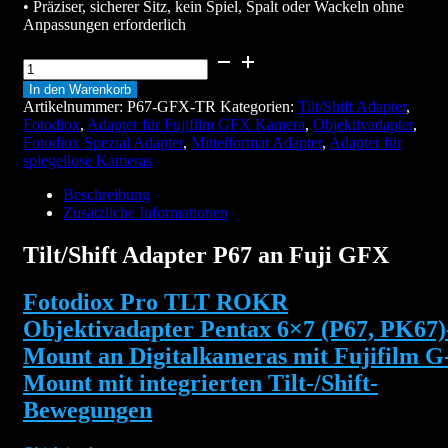
• Präziser, sicherer Sitz, kein Spiel, Spalt oder Wackeln ohne
Anpassungen erforderlich
Tilt/Shift
Adapter
In den Warenkorb
P67
Artikelnummer:
P67-GFX-TR
Kategorien:
Tilt/Shift Adapter
,
an
Fotodiox
,
Adapter für Fujifilm GFX Kamera
,
Objektivadapter
,
Fuji
Fotodiox Spezial Adapter
,
Mittelformat Adapter
,
Adapter für
GFX
spiegellose Kameras
Menge
Beschreibung
Zusätzliche Informationen
Tilt/Shift Adapter P67 an Fuji GFX
Fotodiox Pro TLT ROKR
Objektivadapter Pentax 6×7 (P67, PK67)
Mount an Digitalkameras mit Fujifilm G
Mount mit integrierten Tilt-/Shift-
Bewegungen