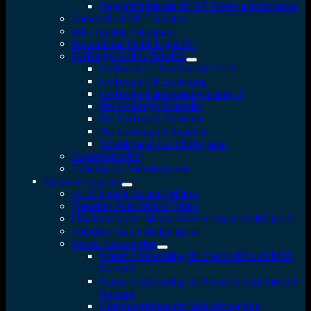
Gegenlichtblende für RF Messsucherkameras
Fotostudio LED Leuchten
Jobo Analog Fotografie
Smartphone Selfie Light Kit
GoTough GoPro Zubehör
GoTough GoPro Deckel / Griff
GoTough QR Halterung
GoTough Kamerastativadapter 2
Pro GoTough Extender
Pro GoTough Sharkbite
Pro GoTough Schrauben
Wonderpana Go Filtersystem
Kamerazubehör
Zubehör für Videokameras
Makro-Fotografie
DLX Stretch Adapter Makro
Fotodiox Auto Makro Tubus
Objektivadapter Macro Vizelex Focusing Helicoid
Fotodiox Makro-Balgengerät
Makro Umkehrring
Makro Umkehrring für Canon RF und EOS
Kamera
Makro Umkehrring für Nikon Z und Nikon F
Kamera
Kupplungsringe für Makrofotografie