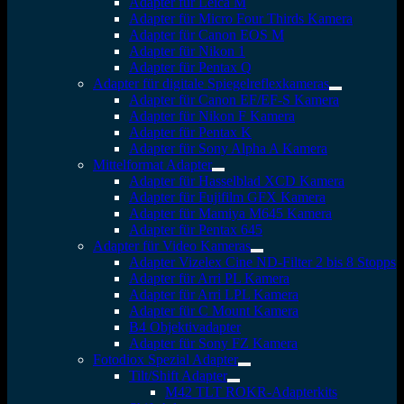
Adapter für Leica M
Adapter für Micro Four Thirds Kamera
Adapter für Canon EOS M
Adapter für Nikon 1
Adapter für Pentax Q
Adapter für digitale Spiegelreflexkameras
Adapter für Canon EF/EF-S Kamera
Adapter für Nikon F Kamera
Adapter für Pentax K
Adapter für Sony Alpha A Kamera
Mittelformat Adapter
Adapter für Hasselblad XCD Kamera
Adapter für Fujifilm GFX Kamera
Adapter für Mamiya M645 Kamera
Adapter für Pentax 645
Adapter für Video Kameras
Adapter Vizelex Cine ND-Filter 2 bis 8 Stopps
Adapter für Arri PL Kamera
Adapter für Arri LPL Kamera
Adapter für C Mount Kamera
B4 Objektivadapter
Adapter für Sony FZ Kamera
Fotodiox Spezial Adapter
Tilt/Shift Adapter
M42 TLT ROKR-Adapterkits