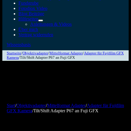
Fundgrube
Fotodiox Video
Blog Beiträge
Hilfeseiten
Anleitungen & Videos
Über mich
Vertrag widerrufen
Wissensbasis
Startseite
/
Objektivadapter
/
Mittelformat Adapter
/
Adapter für Fujifilm GFX
Kamera
/
Tilt/Shift Adapter P67 an Fuji GFX
Start
/
Objektivadapter
/
Mittelformat Adapter
/
Adapter für Fujifilm
GFX Kamera
/
Tilt/Shift Adapter P67 an Fuji GFX