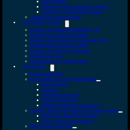
Shift Adapter
RhinoCam Vertex drehbarer Adapter
Adapter 4×5 Shift/Stitch-Adapter
Adapter für Astrofotografen
WonderPana System
Fotodiox WonderPana Filterhalter 145
WonderPana 145mm Rundfilter
Fotodiox WonderPana XL Filterhalter 186
WonderPana 145 Step-Up Ring
Fotodiox WonderPana Halterung
WonderPana Cap
WonderPana XK 186mm Filter
Fotozubehör
Kamerahandgriffe
Kameragehäuse und Objektivdeckel
Kameradeckel
Lens Cap
Objektivdeckel Snap
Objektivrückdeckel
Heliopan Objektivschutzdeckel
Fotodiox Metall Filteradapter und Reduzierringe
Step Down Ring Filter Adapter
Step Up Ring Filter Adapter
Filter für die Fotografie