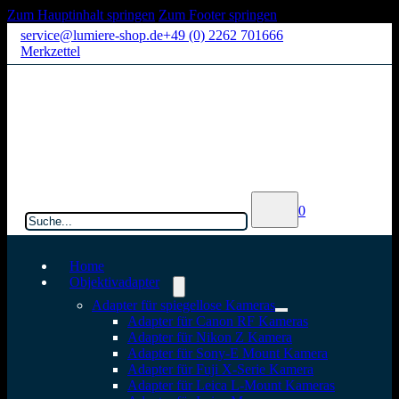
Zum Hauptinhalt springen
Zum Footer springen
service@lumiere-shop.de
+49 (0) 2262 701666
Merkzettel
Suchen
0
Home
Objektivadapter
Adapter für spiegellose Kameras
Adapter für Canon RF Kameras
Adapter für Nikon Z Kamera
Adapter für Sony-E Mount Kamera
Adapter für Fuji X-Serie Kamera
Adapter für Leica L-Mount Kameras