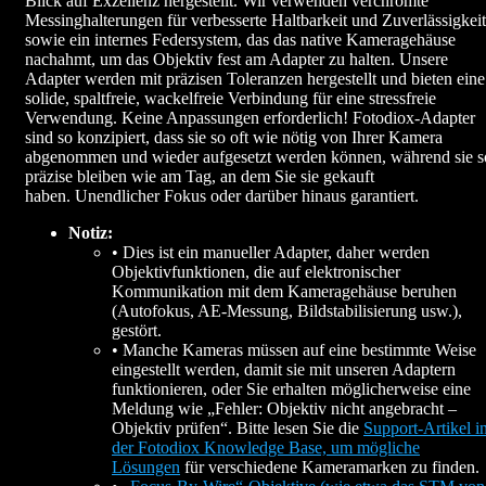
Blick auf Exzellenz hergestellt. Wir verwenden verchromte
Messinghalterungen für verbesserte Haltbarkeit und Zuverlässigkeit
sowie ein internes Federsystem, das das native Kameragehäuse
nachahmt, um das Objektiv fest am Adapter zu halten. Unsere
Adapter werden mit präzisen Toleranzen hergestellt und bieten eine
solide, spaltfreie, wackelfreie Verbindung für eine stressfreie
Verwendung. Keine Anpassungen erforderlich! Fotodiox-Adapter
sind so konzipiert, dass sie so oft wie nötig von Ihrer Kamera
abgenommen und wieder aufgesetzt werden können, während sie s
präzise bleiben wie am Tag, an dem Sie sie gekauft
haben. Unendlicher Fokus oder darüber hinaus garantiert.
Notiz:
• Dies ist ein manueller Adapter, daher werden
Objektivfunktionen, die auf elektronischer
Kommunikation mit dem Kameragehäuse beruhen
(Autofokus, AE-Messung, Bildstabilisierung usw.),
gestört.
• Manche Kameras müssen auf eine bestimmte Weise
eingestellt werden, damit sie mit unseren Adaptern
funktionieren, oder Sie erhalten möglicherweise eine
Meldung wie „Fehler: Objektiv nicht angebracht –
Objektiv prüfen“. Bitte lesen Sie die
Support-Artikel i
der Fotodiox Knowledge Base, um mögliche
Lösungen
für verschiedene Kameramarken zu finden.