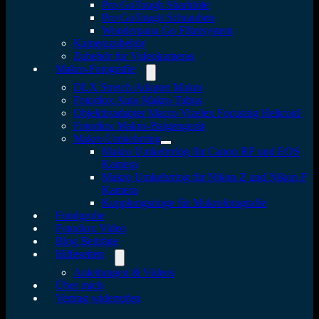
Pro GoTough Sharkbite
Pro GoTough Schrauben
Wonderpana Go Filtersystem
Kamerazubehör
Zubehör für Videokameras
Makro-Fotografie
DLX Stretch Adapter Makro
Fotodiox Auto Makro Tubus
Objektivadapter Macro Vizelex Focusing Helicoid
Fotodiox Makro-Balgengerät
Makro Umkehrring
Makro Umkehrring für Canon RF und EOS
Kamera
Makro Umkehrring für Nikon Z und Nikon F
Kamera
Kupplungsringe für Makrofotografie
Fundgrube
Fotodiox Video
Blog Beiträge
Hilfeseiten
Anleitungen & Videos
Über mich
Vertrag widerrufen