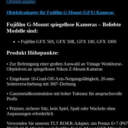
Objektivadapter
Objektivadapter für Fujifilm G-Mount (GFX) Kameras
Fujifilm G-Mount spiegellose Kameras – Beliebte
Modelle sind:
• Fujifilm GFX 50S, GFX 50R, GFX 100, GFX 100S
Produkt Höhepunkte:
• Zur Befestigung einer großen Auswahl an Vintage Workhorse-
Objektiven an spiegellosen Nikon Z-Mount-Kameras
• Eingebaute 10-Grad-Off-Axis-Neigungsfähigkeit, 20-mm-
Seitenverschiebung mit 360°-Drehung
• Ganzmetallkonstruktion mit hoher Toleranz für anspruchsvolle
Profis
• Präziser, sicherer Sitz, kein Spiel, Spalt oder Wackeln ohne
Anpassungen erforderlich
Verwenden Sie unseren TLT ROKR-Adapter, um Pentax 6×7 (P67