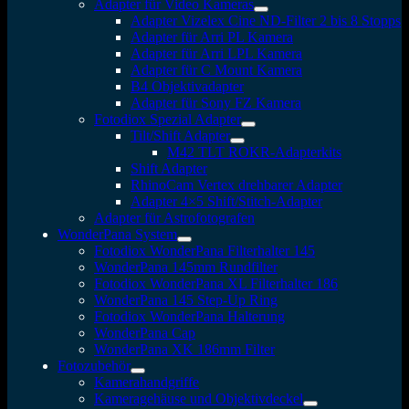
Adapter für Video Kameras
Adapter Vizelex Cine ND-Filter 2 bis 8 Stopps
Adapter für Arri PL Kamera
Adapter für Arri LPL Kamera
Adapter für C Mount Kamera
B4 Objektivadapter
Adapter für Sony FZ Kamera
Fotodiox Spezial Adapter
Tilt/Shift Adapter
M42 TLT ROKR-Adapterkits
Shift Adapter
RhinoCam Vertex drehbarer Adapter
Adapter 4×5 Shift/Stitch-Adapter
Adapter für Astrofotografen
WonderPana System
Fotodiox WonderPana Filterhalter 145
WonderPana 145mm Rundfilter
Fotodiox WonderPana XL Filterhalter 186
WonderPana 145 Step-Up Ring
Fotodiox WonderPana Halterung
WonderPana Cap
WonderPana XK 186mm Filter
Fotozubehör
Kamerahandgriffe
Kameragehäuse und Objektivdeckel