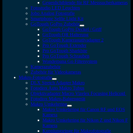
Gegenlichtblende für RF Messsucherkameras
Fotostudio LED Leuchten
Jobo Analog Fotografie
Smartphone Selfie Light Kit
GoTough GoPro Zubehör
GoTough GoPro Deckel / Griff
GoTough QR Halterung
GoTough Kamerastativadapter 2
Pro GoTough Extender
Pro GoTough Sharkbite
Pro GoTough Schrauben
Wonderpana Go Filtersystem
Kamerazubehör
Zubehör für Videokameras
Makro-Fotografie
DLX Stretch Adapter Makro
Fotodiox Auto Makro Tubus
Objektivadapter Macro Vizelex Focusing Helicoid
Fotodiox Makro-Balgengerät
Makro Umkehrring
Makro Umkehrring für Canon RF und EOS
Kamera
Makro Umkehrring für Nikon Z und Nikon F
Kamera
Kupplungsringe für Makrofotografie