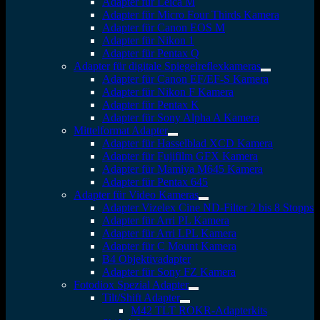
Adapter für Leica M
Adapter für Micro Four Thirds Kamera
Adapter für Canon EOS M
Adapter für Nikon 1
Adapter für Pentax Q
Adapter für digitale Spiegelreflexkameras
Adapter für Canon EF/EF-S Kamera
Adapter für Nikon F Kamera
Adapter für Pentax K
Adapter für Sony Alpha A Kamera
Mittelformat Adapter
Adapter für Hasselblad XCD Kamera
Adapter für Fujifilm GFX Kamera
Adapter für Mamiya M645 Kamera
Adapter für Pentax 645
Adapter für Video Kameras
Adapter Vizelex Cine ND-Filter 2 bis 8 Stopps
Adapter für Arri PL Kamera
Adapter für Arri LPL Kamera
Adapter für C Mount Kamera
B4 Objektivadapter
Adapter für Sony FZ Kamera
Fotodiox Spezial Adapter
Tilt/Shift Adapter
M42 TLT ROKR-Adapterkits