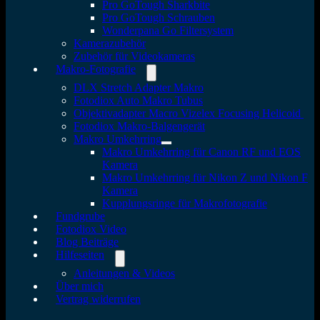
Pro GoTough Sharkbite
Pro GoTough Schrauben
Wonderpana Go Filtersystem
Kamerazubehör
Zubehör für Videokameras
Makro-Fotografie
DLX Stretch Adapter Makro
Fotodiox Auto Makro Tubus
Objektivadapter Macro Vizelex Focusing Helicoid
Fotodiox Makro-Balgengerät
Makro Umkehrring
Makro Umkehrring für Canon RF und EOS
Kamera
Makro Umkehrring für Nikon Z und Nikon F
Kamera
Kupplungsringe für Makrofotografie
Fundgrube
Fotodiox Video
Blog Beiträge
Hilfeseiten
Anleitungen & Videos
Über mich
Vertrag widerrufen