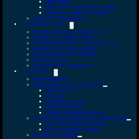
Shift Adapter
RhinoCam Vertex drehbarer Adapter
Adapter 4×5 Shift/Stitch-Adapter
Adapter für Astrofotografen
WonderPana System
Fotodiox WonderPana Filterhalter 145
WonderPana 145mm Rundfilter
Fotodiox WonderPana XL Filterhalter 186
WonderPana 145 Step-Up Ring
Fotodiox WonderPana Halterung
WonderPana Cap
WonderPana XK 186mm Filter
Fotozubehör
Kamerahandgriffe
Kameragehäuse und Objektivdeckel
Kameradeckel
Lens Cap
Objektivdeckel Snap
Objektivrückdeckel
Heliopan Objektivschutzdeckel
Fotodiox Metall Filteradapter und Reduzierringe
Step Down Ring Filter Adapter
Step Up Ring Filter Adapter
Filter für die Fotografie