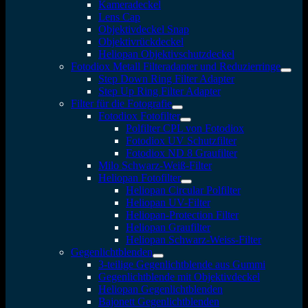
Kameradeckel
Lens Cap
Objektivdeckel Snap
Objektivrückdeckel
Heliopan Objektivschutzdeckel
Fotodiox Metall Filteradapter und Reduzierringe
Step Down Ring Filter Adapter
Step Up Ring Filter Adapter
Filter für die Fotografie
Fotodiox Fotofilter
Polfilter CPL von Fotodiox
Fotodiox UV Schutzfilter
Fotodiox ND 8 Graufilter
Milo Schwarz-Weiß-Filter
Heliopan Fotofilter
Heliopan Circular Polfilter
Heliopan UV-Filter
Heliopan-Protection Filter
Heliopan Graufilter
Heliopan Schwarz-Weiss-Filter
Gegenlichtblenden
3-teilige Gegenlichtblende aus Gummi
Gegenlichtblende mit Objektivdeckel
Heliopan Gegenlichtblenden
Bajonett Gegenlichtblenden