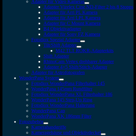
Adapter für Video Kameras
Adapter Vizelex Cine ND-Filter 2 bis 8 Stopps
Adapter für Arri PL Kamera
Adapter für Arri LPL Kamera
Adapter für C Mount Kamera
B4 Objektivadapter
Adapter für Sony FZ Kamera
Fotodiox Spezial Adapter
Tilt/Shift Adapter
M42 TLT ROKR-Adapterkits
Shift Adapter
RhinoCam Vertex drehbarer Adapter
Adapter 4×5 Shift/Stitch-Adapter
Adapter für Astrofotografen
WonderPana System
Fotodiox WonderPana Filterhalter 145
WonderPana 145mm Rundfilter
Fotodiox WonderPana XL Filterhalter 186
WonderPana 145 Step-Up Ring
Fotodiox WonderPana Halterung
WonderPana Cap
WonderPana XK 186mm Filter
Fotozubehör
Kamerahandgriffe
Kameragehäuse und Objektivdeckel