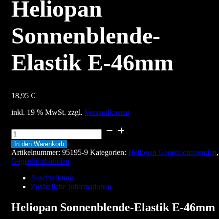
Heliopan
Sonnenblende-
Elastik E-46mm
18,95
€
inkl. 19 % MwSt.
zzgl.
Versandkosten
Heliopan
Sonnenblende-
In den Warenkorb
Elastik
Artikelnummer:
95195-9
Kategorien:
Heliopan Gegenlichtblenden
,
E-
Gegenlichtblenden
46mm
Menge
Beschreibung
Zusätzliche Informationen
Heliopan Sonnenblende-Elastik E-46mm