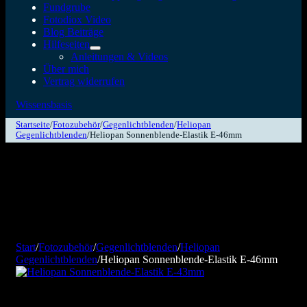
Fundgrube
Fotodiox Video
Blog Beiträge
Hilfeseiten
Anleitungen & Videos
Über mich
Vertrag widerrufen
Wissensbasis
Startseite
/
Fotozubehör
/
Gegenlichtblenden
/
Heliopan
Gegenlichtblenden
/
Heliopan Sonnenblende-Elastik E-46mm
Start
/
Fotozubehör
/
Gegenlichtblenden
/
Heliopan
Gegenlichtblenden
/
Heliopan Sonnenblende-Elastik E-46mm