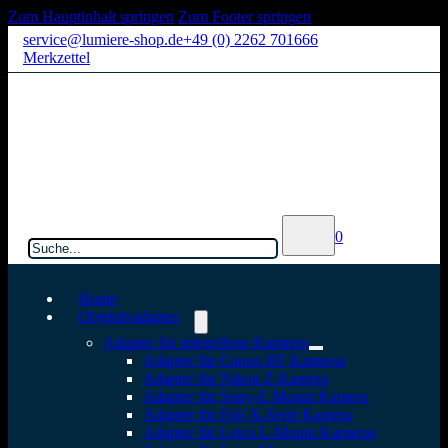
Zum Hauptinhalt springen
Zum Footer springen
service@lumiere-shop.de
+49 (0) 2262 701666
Merkzettel
Suchen
0
Home
Objektivadapter
Adapter für spiegellose Kameras
Adapter für Canon RF Kameras
Adapter für Nikon Z Kamera
Adapter für Sony-E Mount Kamera
Adapter für Fuji X-Serie Kamera
Adapter für Leica L-Mount Kameras