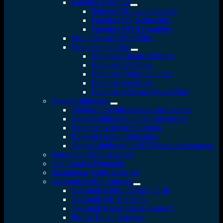
Fotodiox Fotofilter
Polfilter CPL von Fotodiox
Fotodiox UV Schutzfilter
Fotodiox ND 8 Graufilter
Milo Schwarz-Weiß-Filter
Heliopan Fotofilter
Heliopan Circular Polfilter
Heliopan UV-Filter
Heliopan-Protection Filter
Heliopan Graufilter
Heliopan Schwarz-Weiss-Filter
Gegenlichtblenden
3-teilige Gegenlichtblende aus Gummi
Gegenlichtblende mit Objektivdeckel
Heliopan Gegenlichtblenden
Bajonett Gegenlichtblenden
Gegenlichtblende für RF Messsucherkameras
Fotostudio LED Leuchten
Jobo Analog Fotografie
Smartphone Selfie Light Kit
GoTough GoPro Zubehör
GoTough GoPro Deckel / Griff
GoTough QR Halterung
GoTough Kamerastativadapter 2
Pro GoTough Extender