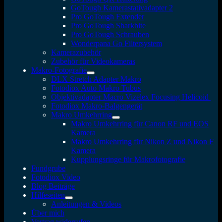
GoTough Kamerastativadapter 2
Pro GoTough Extender
Pro GoTough Sharkbite
Pro GoTough Schrauben
Wonderpana Go Filtersystem
Kamerazubehör
Zubehör für Videokameras
Makro-Fotografie
DLX Stretch Adapter Makro
Fotodiox Auto Makro Tubus
Objektivadapter Macro Vizelex Focusing Helicoid
Fotodiox Makro-Balgengerät
Makro Umkehrring
Makro Umkehrring für Canon RF und EOS
Kamera
Makro Umkehrring für Nikon Z und Nikon F
Kamera
Kupplungsringe für Makrofotografie
Fundgrube
Fotodiox Video
Blog Beiträge
Hilfeseiten
Anleitungen & Videos
Über mich
Vertrag widerrufen