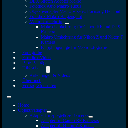
DLX Stretch Adapter Makro
Fotodiox Auto Makro Tubus
Objektivadapter Macro Vizelex Focusing Helicoid
Fotodiox Makro-Balgengerät
Makro Umkehrring
Makro Umkehrring für Canon RF und EOS
Kamera
Makro Umkehrring für Nikon Z und Nikon F
Kamera
Kupplungsringe für Makrofotografie
Fundgrube
Fotodiox Video
Blog Beiträge
Hilfeseiten
Anleitungen & Videos
Über mich
Vertrag widerrufen
Home
Objektivadapter
Adapter für spiegellose Kameras
Adapter für Canon RF Kameras
Adapter für Nikon Z Kamera