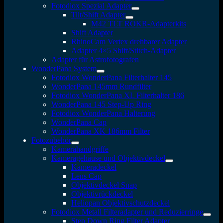
Fotodiox Spezial Adapter
Tilt/Shift Adapter
M42 TLT ROKR-Adapterkits
Shift Adapter
RhinoCam Vertex drehbarer Adapter
Adapter 4×5 Shift/Stitch-Adapter
Adapter für Astrofotografen
WonderPana System
Fotodiox WonderPana Filterhalter 145
WonderPana 145mm Rundfilter
Fotodiox WonderPana XL Filterhalter 186
WonderPana 145 Step-Up Ring
Fotodiox WonderPana Halterung
WonderPana Cap
WonderPana XK 186mm Filter
Fotozubehör
Kamerahandgriffe
Kameragehäuse und Objektivdeckel
Kameradeckel
Lens Cap
Objektivdeckel Snap
Objektivrückdeckel
Heliopan Objektivschutzdeckel
Fotodiox Metall Filteradapter und Reduzierringe
Step Down Ring Filter Adapter