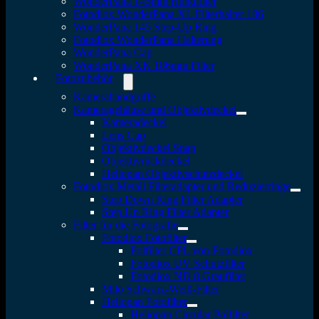
WonderPana 145mm Rundfilter
Fotodiox WonderPana XL Filterhalter 186
WonderPana 145 Step-Up Ring
Fotodiox WonderPana Halterung
WonderPana Cap
WonderPana XK 186mm Filter
Fotozubehör
Kamerahandgriffe
Kameragehäuse und Objektivdeckel
Kameradeckel
Lens Cap
Objektivdeckel Snap
Objektivrückdeckel
Heliopan Objektivschutzdeckel
Fotodiox Metall Filteradapter und Reduzierringe
Step Down Ring Filter Adapter
Step Up Ring Filter Adapter
Filter für die Fotografie
Fotodiox Fotofilter
Polfilter CPL von Fotodiox
Fotodiox UV Schutzfilter
Fotodiox ND 8 Graufilter
Milo Schwarz-Weiß-Filter
Heliopan Fotofilter
Heliopan Circular Polfilter