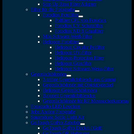
Step Up Ring Filter Adapter
Filter für die Fotografie
Fotodiox Fotofilter
Polfilter CPL von Fotodiox
Fotodiox UV Schutzfilter
Fotodiox ND 8 Graufilter
Milo Schwarz-Weiß-Filter
Heliopan Fotofilter
Heliopan Circular Polfilter
Heliopan UV-Filter
Heliopan-Protection Filter
Heliopan Graufilter
Heliopan Schwarz-Weiss-Filter
Gegenlichtblenden
3-teilige Gegenlichtblende aus Gummi
Gegenlichtblende mit Objektivdeckel
Heliopan Gegenlichtblenden
Bajonett Gegenlichtblenden
Gegenlichtblende für RF Messsucherkameras
Fotostudio LED Leuchten
Jobo Analog Fotografie
Smartphone Selfie Light Kit
GoTough GoPro Zubehör
GoTough GoPro Deckel / Griff
GoTough QR Halterung