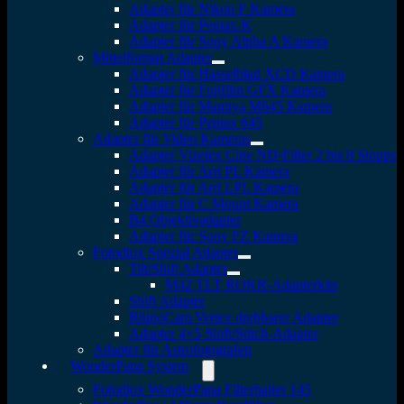
Adapter für Nikon F Kamera
Adapter für Pentax K
Adapter für Sony Alpha A Kamera
Mittelformat Adapter
Adapter für Hasselblad XCD Kamera
Adapter für Fujifilm GFX Kamera
Adapter für Mamiya M645 Kamera
Adapter für Pentax 645
Adapter für Video Kameras
Adapter Vizelex Cine ND-Filter 2 bis 8 Stopps
Adapter für Arri PL Kamera
Adapter für Arri LPL Kamera
Adapter für C Mount Kamera
B4 Objektivadapter
Adapter für Sony FZ Kamera
Fotodiox Spezial Adapter
Tilt/Shift Adapter
M42 TLT ROKR-Adapterkits
Shift Adapter
RhinoCam Vertex drehbarer Adapter
Adapter 4×5 Shift/Stitch-Adapter
Adapter für Astrofotografen
WonderPana System
Fotodiox WonderPana Filterhalter 145