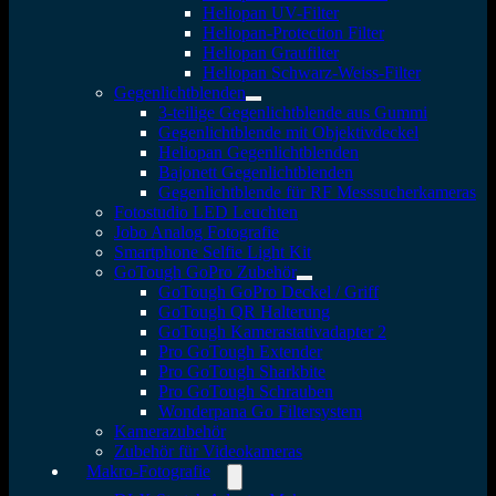
Heliopan UV-Filter
Heliopan-Protection Filter
Heliopan Graufilter
Heliopan Schwarz-Weiss-Filter
Gegenlichtblenden
3-teilige Gegenlichtblende aus Gummi
Gegenlichtblende mit Objektivdeckel
Heliopan Gegenlichtblenden
Bajonett Gegenlichtblenden
Gegenlichtblende für RF Messsucherkameras
Fotostudio LED Leuchten
Jobo Analog Fotografie
Smartphone Selfie Light Kit
GoTough GoPro Zubehör
GoTough GoPro Deckel / Griff
GoTough QR Halterung
GoTough Kamerastativadapter 2
Pro GoTough Extender
Pro GoTough Sharkbite
Pro GoTough Schrauben
Wonderpana Go Filtersystem
Kamerazubehör
Zubehör für Videokameras
Makro-Fotografie