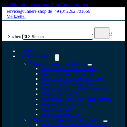
Zum Hauptinhalt springen
Zum Footer springen
service@lumiere-shop.de
+49 (0) 2262 701666
Merkzettel
0
Suchen
Home
Objektivadapter
Adapter für spiegellose Kameras
Adapter für Canon RF Kameras
Adapter für Nikon Z Kamera
Adapter für Sony-E Mount Kamera
Adapter für Fuji X-Serie Kamera
Adapter für Leica L-Mount Kameras
Adapter für Leica M
Adapter für Micro Four Thirds Kamera
Adapter für Canon EOS M
Adapter für Nikon 1
Adapter für Pentax Q
Adapter für digitale Spiegelreflexkameras
Adapter für Canon EF/EF-S Kamera