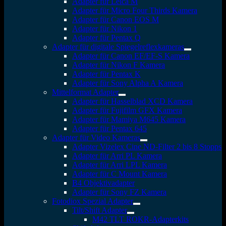
Adapter für Leica M
Adapter für Micro Four Thirds Kamera
Adapter für Canon EOS M
Adapter für Nikon 1
Adapter für Pentax Q
Adapter für digitale Spiegelreflexkameras
Adapter für Canon EF/EF-S Kamera
Adapter für Nikon F Kamera
Adapter für Pentax K
Adapter für Sony Alpha A Kamera
Mittelformat Adapter
Adapter für Hasselblad XCD Kamera
Adapter für Fujifilm GFX Kamera
Adapter für Mamiya M645 Kamera
Adapter für Pentax 645
Adapter für Video Kameras
Adapter Vizelex Cine ND-Filter 2 bis 8 Stopps
Adapter für Arri PL Kamera
Adapter für Arri LPL Kamera
Adapter für C Mount Kamera
B4 Objektivadapter
Adapter für Sony FZ Kamera
Fotodiox Spezial Adapter
Tilt/Shift Adapter
M42 TLT ROKR-Adapterkits