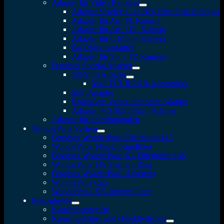
Adapter für Video Kameras
Adapter Vizelex Cine ND-Filter 2 bis 8 Stopps
Adapter für Arri PL Kamera
Adapter für Arri LPL Kamera
Adapter für C Mount Kamera
B4 Objektivadapter
Adapter für Sony FZ Kamera
Fotodiox Spezial Adapter
Tilt/Shift Adapter
M42 TLT ROKR-Adapterkits
Shift Adapter
RhinoCam Vertex drehbarer Adapter
Adapter 4×5 Shift/Stitch-Adapter
Adapter für Astrofotografen
WonderPana System
Fotodiox WonderPana Filterhalter 145
WonderPana 145mm Rundfilter
Fotodiox WonderPana XL Filterhalter 186
WonderPana 145 Step-Up Ring
Fotodiox WonderPana Halterung
WonderPana Cap
WonderPana XK 186mm Filter
Fotozubehör
Kamerahandgriffe
Kameragehäuse und Objektivdeckel