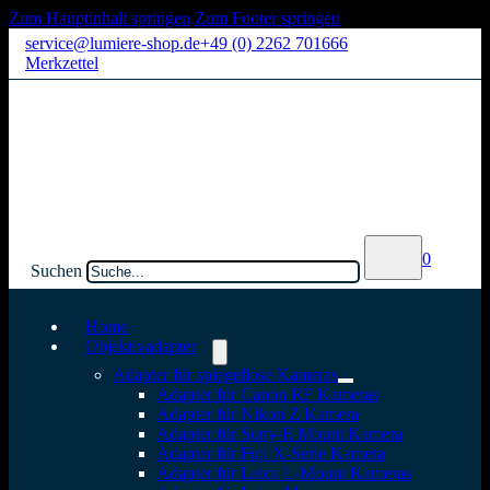
Zum Hauptinhalt springen
Zum Footer springen
service@lumiere-shop.de
+49 (0) 2262 701666
Merkzettel
0
Suchen
Home
Objektivadapter
Adapter für spiegellose Kameras
Adapter für Canon RF Kameras
Adapter für Nikon Z Kamera
Adapter für Sony-E Mount Kamera
Adapter für Fuji X-Serie Kamera
Adapter für Leica L-Mount Kameras