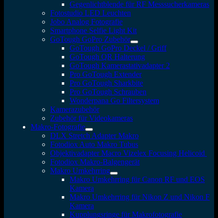
Gegenlichtblende für RF Messsucherkameras
Fotostudio LED Leuchten
Jobo Analog Fotografie
Smartphone Selfie Light Kit
GoTough GoPro Zubehör
GoTough GoPro Deckel / Griff
GoTough QR Halterung
GoTough Kamerastativadapter 2
Pro GoTough Extender
Pro GoTough Sharkbite
Pro GoTough Schrauben
Wonderpana Go Filtersystem
Kamerazubehör
Zubehör für Videokameras
Makro-Fotografie
DLX Stretch Adapter Makro
Fotodiox Auto Makro Tubus
Objektivadapter Macro Vizelex Focusing Helicoid
Fotodiox Makro-Balgengerät
Makro Umkehrring
Makro Umkehrring für Canon RF und EOS
Kamera
Makro Umkehrring für Nikon Z und Nikon F
Kamera
Kupplungsringe für Makrofotografie