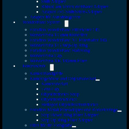
Shift Adapter
RhinoCam Vertex drehbarer Adapter
Adapter 4×5 Shift/Stitch-Adapter
Adapter für Astrofotografen
WonderPana System
Fotodiox WonderPana Filterhalter 145
WonderPana 145mm Rundfilter
Fotodiox WonderPana XL Filterhalter 186
WonderPana 145 Step-Up Ring
Fotodiox WonderPana Halterung
WonderPana Cap
WonderPana XK 186mm Filter
Fotozubehör
Kamerahandgriffe
Kameragehäuse und Objektivdeckel
Kameradeckel
Lens Cap
Objektivdeckel Snap
Objektivrückdeckel
Heliopan Objektivschutzdeckel
Fotodiox Metall Filteradapter und Reduzierringe
Step Down Ring Filter Adapter
Step Up Ring Filter Adapter
Filter für die Fotografie