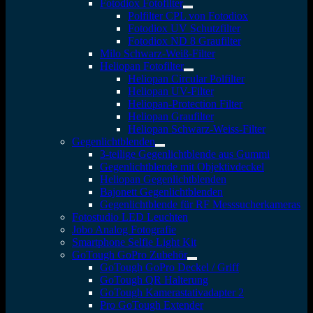
Fotodiox Fotofilter
Polfilter CPL von Fotodiox
Fotodiox UV Schutzfilter
Fotodiox ND 8 Graufilter
Milo Schwarz-Weiß-Filter
Heliopan Fotofilter
Heliopan Circular Polfilter
Heliopan UV-Filter
Heliopan-Protection Filter
Heliopan Graufilter
Heliopan Schwarz-Weiss-Filter
Gegenlichtblenden
3-teilige Gegenlichtblende aus Gummi
Gegenlichtblende mit Objektivdeckel
Heliopan Gegenlichtblenden
Bajonett Gegenlichtblenden
Gegenlichtblende für RF Messsucherkameras
Fotostudio LED Leuchten
Jobo Analog Fotografie
Smartphone Selfie Light Kit
GoTough GoPro Zubehör
GoTough GoPro Deckel / Griff
GoTough QR Halterung
GoTough Kamerastativadapter 2
Pro GoTough Extender