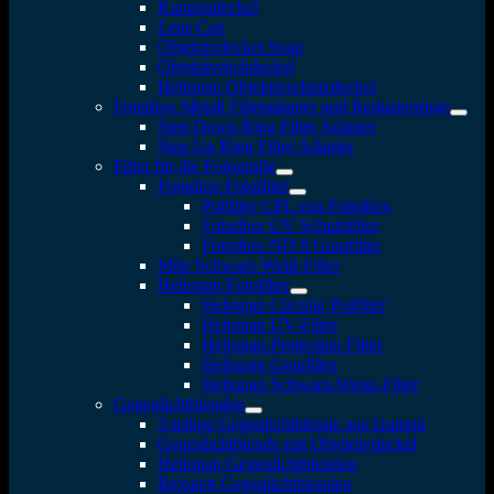
Kameradeckel
Lens Cap
Objektivdeckel Snap
Objektivrückdeckel
Heliopan Objektivschutzdeckel
Fotodiox Metall Filteradapter und Reduzierringe
Step Down Ring Filter Adapter
Step Up Ring Filter Adapter
Filter für die Fotografie
Fotodiox Fotofilter
Polfilter CPL von Fotodiox
Fotodiox UV Schutzfilter
Fotodiox ND 8 Graufilter
Milo Schwarz-Weiß-Filter
Heliopan Fotofilter
Heliopan Circular Polfilter
Heliopan UV-Filter
Heliopan-Protection Filter
Heliopan Graufilter
Heliopan Schwarz-Weiss-Filter
Gegenlichtblenden
3-teilige Gegenlichtblende aus Gummi
Gegenlichtblende mit Objektivdeckel
Heliopan Gegenlichtblenden
Bajonett Gegenlichtblenden