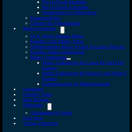
Pro GoTough Sharkbite
Pro GoTough Schrauben
Wonderpana Go Filtersystem
Kamerazubehör
Zubehör für Videokameras
Makro-Fotografie
DLX Stretch Adapter Makro
Fotodiox Auto Makro Tubus
Objektivadapter Macro Vizelex Focusing Helicoid
Fotodiox Makro-Balgengerät
Makro Umkehrring
Makro Umkehrring für Canon RF und EOS
Kamera
Makro Umkehrring für Nikon Z und Nikon F
Kamera
Kupplungsringe für Makrofotografie
Fundgrube
Fotodiox Video
Blog Beiträge
Hilfeseiten
Anleitungen & Videos
Über mich
Vertrag widerrufen