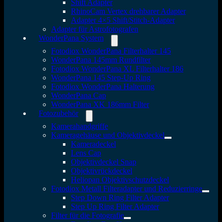
Shift Adapter
RhinoCam Vertex drehbarer Adapter
Adapter 4×5 Shift/Stitch-Adapter
Adapter für Astrofotografen
WonderPana System
Fotodiox WonderPana Filterhalter 145
WonderPana 145mm Rundfilter
Fotodiox WonderPana XL Filterhalter 186
WonderPana 145 Step-Up Ring
Fotodiox WonderPana Halterung
WonderPana Cap
WonderPana XK 186mm Filter
Fotozubehör
Kamerahandgriffe
Kameragehäuse und Objektivdeckel
Kameradeckel
Lens Cap
Objektivdeckel Snap
Objektivrückdeckel
Heliopan Objektivschutzdeckel
Fotodiox Metall Filteradapter und Reduzierringe
Step Down Ring Filter Adapter
Step Up Ring Filter Adapter
Filter für die Fotografie