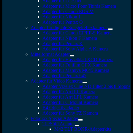
Adapter für Leica M
Adapter für Micro Four Thirds Kamera
Adapter für Canon EOS M
Adapter für Nikon 1
Adapter für Pentax Q
Adapter für digitale Spiegelreflexkameras
Adapter für Canon EF/EF-S Kamera
Adapter für Nikon F Kamera
Adapter für Pentax K
Adapter für Sony Alpha A Kamera
Mittelformat Adapter
Adapter für Hasselblad XCD Kamera
Adapter für Fujifilm GFX Kamera
Adapter für Mamiya M645 Kamera
Adapter für Pentax 645
Adapter für Video Kameras
Adapter Vizelex Cine ND-Filter 2 bis 8 Stopps
Adapter für Arri PL Kamera
Adapter für Arri LPL Kamera
Adapter für C Mount Kamera
B4 Objektivadapter
Adapter für Sony FZ Kamera
Fotodiox Spezial Adapter
Tilt/Shift Adapter
M42 TLT ROKR-Adapterkits