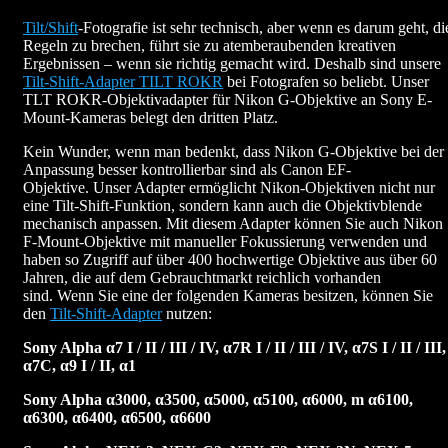
Tilt/Shift
-Fotografie ist sehr technisch, aber wenn es darum geht, di
Regeln zu brechen, führt sie zu atemberaubenden kreativen
Ergebnissen – wenn sie richtig gemacht wird. Deshalb sind unsere
Tilt-Shift-Adapter TILT ROKR
bei Fotografen so beliebt. Unser
TLT ROKR-Objektivadapter für Nikon G-Objektive an Sony E-
Mount-Kameras belegt den dritten Platz.
Kein Wunder, wenn man bedenkt, dass Nikon G-Objektive bei der
Anpassung besser kontrollierbar sind als Canon EF-
Objektive. Unser Adapter ermöglicht Nikon-Objektiven nicht nur
eine Tilt-Shift-Funktion, sondern kann auch die Objektivblende
mechanisch anpassen. Mit diesem Adapter können Sie auch Nikon
F-Mount-Objektive mit manueller Fokussierung verwenden und
haben so Zugriff auf über 400 hochwertige Objektive aus über 60
Jahren, die auf dem Gebrauchtmarkt reichlich vorhanden
sind. Wenn Sie eine der folgenden Kameras besitzen, können Sie
den
Tilt-Shift-Adapter
nutzen:
Sony Alpha α7 I / II / III / IV, α7R I / II / III / IV, α7S I / II / III,
α7C, α9 I / II, α1
Sony Alpha α3000, α3500, α5000, α5100, α6000, m α6100,
α6300, α6400, α6500, α6600