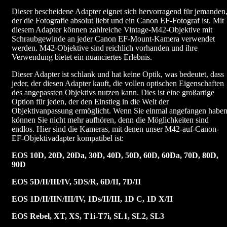
Dieser bescheidene Adapter eignet sich hervorragend für jemanden
der die Fotografie absolut liebt und ein Canon EF-Fotograf ist. Mit
diesem Adapter können zahlreiche Vintage-M42-Objektive mit
Schraubgewinde an jeder Canon EF-Mount-Kamera verwendet
werden. M42-Objektive sind reichlich vorhanden und ihre
Verwendung bietet ein nuanciertes Erlebnis.
Dieser Adapter ist schlank und hat keine Optik, was bedeutet, dass
jeder, der diesen Adapter kauft, die vollen optischen Eigenschaften
des angepassten Objektivs nutzen kann. Dies ist eine großartige
Option für jeden, der den Einstieg in die Welt der
Objektivanpassung ermöglicht. Wenn Sie einmal angefangen haben
können Sie nicht mehr aufhören, denn die Möglichkeiten sind
endlos. Hier sind die Kameras, mit denen unser M42-auf-Canon-
EF-Objektivadapter kompatibel ist:
EOS 10D, 20D, 20Da, 30D, 40D, 50D, 60D, 60Da, 70D, 80D,
90D
EOS 5D/II/III/IV, 5DS/R, 6D/II, 7D/II
EOS 1D/II/IIN/III/IV, 1Ds/II/III, 1D C, 1D X/II
EOS Rebel, XT, XS, T1i-T7i, SL1, SL2, SL3