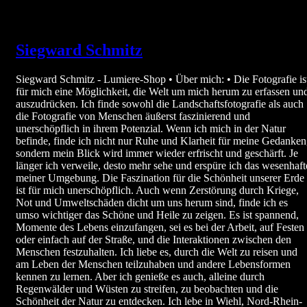
Siegward Schmitz
Siegward Schmitz - Lumiere-Shop • Über mich: • Die Fotografie is
für mich eine Möglichkeit, die Welt um mich herum zu erfassen un
auszudrücken. Ich finde sowohl die Landschaftsfotografie als auch
die Fotografie von Menschen äußerst faszinierend und
unerschöpflich in ihrem Potenzial. Wenn ich mich in der Natur
befinde, finde ich nicht nur Ruhe und Klarheit für meine Gedanken
sondern mein Blick wird immer wieder erfrischt und geschärft. Je
länger ich verweile, desto mehr sehe und erspüre ich das wesenhaft
meiner Umgebung. Die Faszination für die Schönheit unserer Erde
ist für mich unerschöpflich. Auch wenn Zerstörung durch Kriege,
Not und Umweltschäden dicht um uns herum sind, finde ich es
umso wichtiger das Schöne und Heile zu zeigen. Es ist spannend,
Momente des Lebens einzufangen, sei es bei der Arbeit, auf Festen
oder einfach auf der Straße, und die Interaktionen zwischen den
Menschen festzuhalten. Ich liebe es, durch die Welt zu reisen und
am Leben der Menschen teilzuhaben und andere Lebensformen
kennen zu lernen. Aber ich genieße es auch, alleine durch
Regenwälder und Wüsten zu streifen, zu beobachten und die
Schönheit der Natur zu entdecken. Ich lebe in Wiehl, Nord-Rhein-