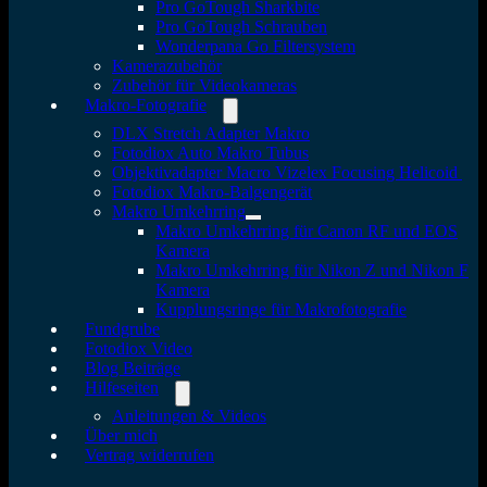
Pro GoTough Sharkbite
Pro GoTough Schrauben
Wonderpana Go Filtersystem
Kamerazubehör
Zubehör für Videokameras
Makro-Fotografie
DLX Stretch Adapter Makro
Fotodiox Auto Makro Tubus
Objektivadapter Macro Vizelex Focusing Helicoid
Fotodiox Makro-Balgengerät
Makro Umkehrring
Makro Umkehrring für Canon RF und EOS
Kamera
Makro Umkehrring für Nikon Z und Nikon F
Kamera
Kupplungsringe für Makrofotografie
Fundgrube
Fotodiox Video
Blog Beiträge
Hilfeseiten
Anleitungen & Videos
Über mich
Vertrag widerrufen