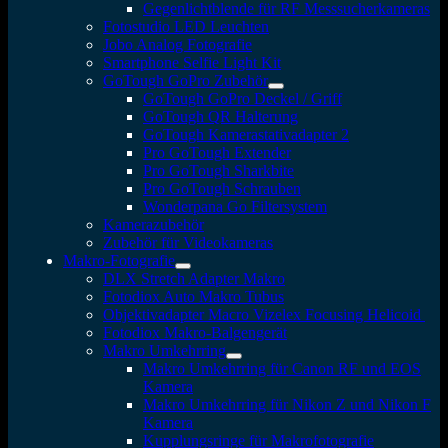
Gegenlichtblende für RF Messsucherkameras
Fotostudio LED Leuchten
Jobo Analog Fotografie
Smartphone Selfie Light Kit
GoTough GoPro Zubehör
GoTough GoPro Deckel / Griff
GoTough QR Halterung
GoTough Kamerastativadapter 2
Pro GoTough Extender
Pro GoTough Sharkbite
Pro GoTough Schrauben
Wonderpana Go Filtersystem
Kamerazubehör
Zubehör für Videokameras
Makro-Fotografie
DLX Stretch Adapter Makro
Fotodiox Auto Makro Tubus
Objektivadapter Macro Vizelex Focusing Helicoid
Fotodiox Makro-Balgengerät
Makro Umkehrring
Makro Umkehrring für Canon RF und EOS
Kamera
Makro Umkehrring für Nikon Z und Nikon F
Kamera
Kupplungsringe für Makrofotografie