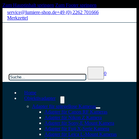
Zum Hauptinhalt springen
Zum Footer springen
service@lumiere-shop.de
+49 (0) 2262 701666
Merkzettel
Suchen
0
Home
Objektivadapter
Adapter für spiegellose Kameras
Adapter für Canon RF Kameras
Adapter für Nikon Z Kamera
Adapter für Sony-E Mount Kamera
Adapter für Fuji X-Serie Kamera
Adapter für Leica L-Mount Kameras