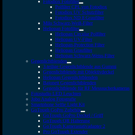
Fotodiox Fotofilter
Polfilter CPL von Fotodiox
Fotodiox UV Schutzfilter
Fotodiox ND 8 Graufilter
Milo Schwarz-Weiß-Filter
Heliopan Fotofilter
Heliopan Circular Polfilter
Heliopan UV-Filter
Heliopan-Protection Filter
Heliopan Graufilter
Heliopan Schwarz-Weiss-Filter
Gegenlichtblenden
3-teilige Gegenlichtblende aus Gummi
Gegenlichtblende mit Objektivdeckel
Heliopan Gegenlichtblenden
Bajonett Gegenlichtblenden
Gegenlichtblende für RF Messsucherkameras
Fotostudio LED Leuchten
Jobo Analog Fotografie
Smartphone Selfie Light Kit
GoTough GoPro Zubehör
GoTough GoPro Deckel / Griff
GoTough QR Halterung
GoTough Kamerastativadapter 2
Pro GoTough Extender