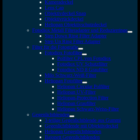
Kameradeckel
Lens Cap
Objektivdeckel Snap
Objektivrückdeckel
Heliopan Objektivschutzdeckel
Fotodiox Metall Filteradapter und Reduzierringe
Step Down Ring Filter Adapter
Step Up Ring Filter Adapter
Filter für die Fotografie
Fotodiox Fotofilter
Polfilter CPL von Fotodiox
Fotodiox UV Schutzfilter
Fotodiox ND 8 Graufilter
Milo Schwarz-Weiß-Filter
Heliopan Fotofilter
Heliopan Circular Polfilter
Heliopan UV-Filter
Heliopan-Protection Filter
Heliopan Graufilter
Heliopan Schwarz-Weiss-Filter
Gegenlichtblenden
3-teilige Gegenlichtblende aus Gummi
Gegenlichtblende mit Objektivdeckel
Heliopan Gegenlichtblenden
Bajonett Gegenlichtblenden