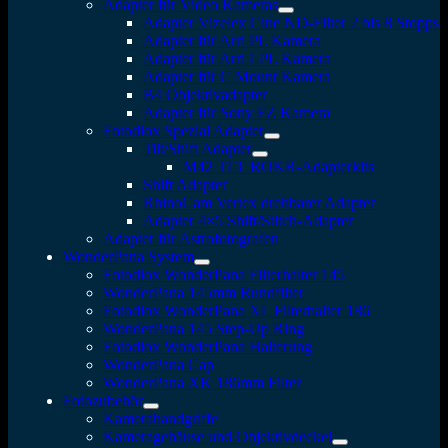
Adapter für Video Kameras
Adapter Vizelex Cine ND-Filter 2 bis 8 Stopps
Adapter für Arri PL Kamera
Adapter für Arri LPL Kamera
Adapter für C Mount Kamera
B4 Objektivadapter
Adapter für Sony FZ Kamera
Fotodiox Spezial Adapter
Tilt/Shift Adapter
M42 TLT ROKR-Adapterkits
Shift Adapter
RhinoCam Vertex drehbarer Adapter
Adapter 4×5 Shift/Stitch-Adapter
Adapter für Astrofotografen
WonderPana System
Fotodiox WonderPana Filterhalter 145
WonderPana 145mm Rundfilter
Fotodiox WonderPana XL Filterhalter 186
WonderPana 145 Step-Up Ring
Fotodiox WonderPana Halterung
WonderPana Cap
WonderPana XK 186mm Filter
Fotozubehör
Kamerahandgriffe
Kameragehäuse und Objektivdeckel