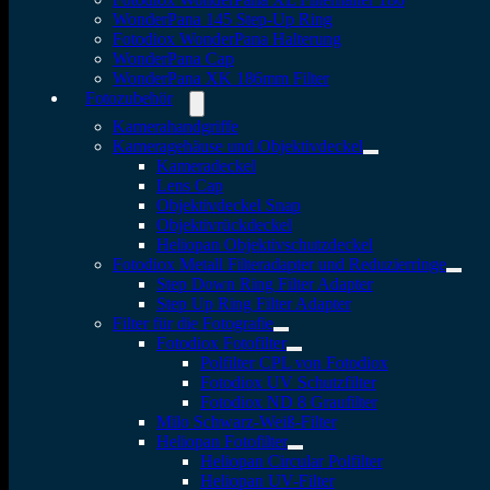
WonderPana 145 Step-Up Ring
Fotodiox WonderPana Halterung
WonderPana Cap
WonderPana XK 186mm Filter
Fotozubehör
Kamerahandgriffe
Kameragehäuse und Objektivdeckel
Kameradeckel
Lens Cap
Objektivdeckel Snap
Objektivrückdeckel
Heliopan Objektivschutzdeckel
Fotodiox Metall Filteradapter und Reduzierringe
Step Down Ring Filter Adapter
Step Up Ring Filter Adapter
Filter für die Fotografie
Fotodiox Fotofilter
Polfilter CPL von Fotodiox
Fotodiox UV Schutzfilter
Fotodiox ND 8 Graufilter
Milo Schwarz-Weiß-Filter
Heliopan Fotofilter
Heliopan Circular Polfilter
Heliopan UV-Filter