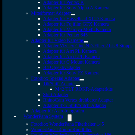
Adapter für Pentax K
Adapter für Sony Alpha A Kamera
Mittelformat Adapter
Adapter für Hasselblad XCD Kamera
Adapter für Fujifilm GFX Kamera
Adapter für Mamiya M645 Kamera
Adapter für Pentax 645
Adapter für Video Kameras
Adapter Vizelex Cine ND-Filter 2 bis 8 Stopps
Adapter für Arri PL Kamera
Adapter für Arri LPL Kamera
Adapter für C Mount Kamera
B4 Objektivadapter
Adapter für Sony FZ Kamera
Fotodiox Spezial Adapter
Tilt/Shift Adapter
M42 TLT ROKR-Adapterkits
Shift Adapter
RhinoCam Vertex drehbarer Adapter
Adapter 4×5 Shift/Stitch-Adapter
Adapter für Astrofotografen
WonderPana System
Fotodiox WonderPana Filterhalter 145
WonderPana 145mm Rundfilter
Fotodiox WonderPana XL Filterhalter 186