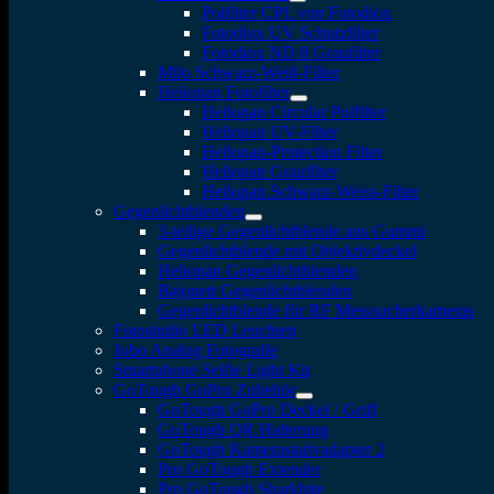
Polfilter CPL von Fotodiox
Fotodiox UV Schutzfilter
Fotodiox ND 8 Graufilter
Milo Schwarz-Weiß-Filter
Heliopan Fotofilter
Heliopan Circular Polfilter
Heliopan UV-Filter
Heliopan-Protection Filter
Heliopan Graufilter
Heliopan Schwarz-Weiss-Filter
Gegenlichtblenden
3-teilige Gegenlichtblende aus Gummi
Gegenlichtblende mit Objektivdeckel
Heliopan Gegenlichtblenden
Bajonett Gegenlichtblenden
Gegenlichtblende für RF Messsucherkameras
Fotostudio LED Leuchten
Jobo Analog Fotografie
Smartphone Selfie Light Kit
GoTough GoPro Zubehör
GoTough GoPro Deckel / Griff
GoTough QR Halterung
GoTough Kamerastativadapter 2
Pro GoTough Extender
Pro GoTough Sharkbite