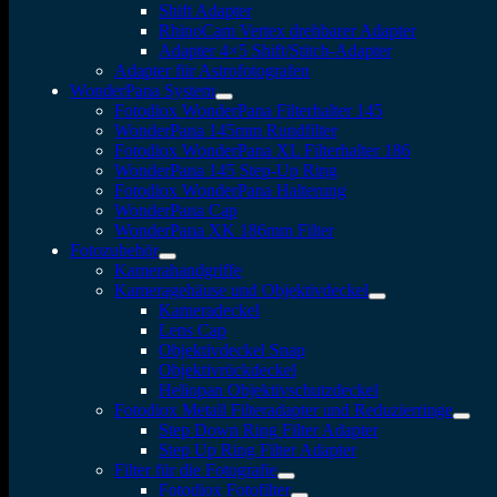
Shift Adapter
RhinoCam Vertex drehbarer Adapter
Adapter 4×5 Shift/Stitch-Adapter
Adapter für Astrofotografen
WonderPana System
Fotodiox WonderPana Filterhalter 145
WonderPana 145mm Rundfilter
Fotodiox WonderPana XL Filterhalter 186
WonderPana 145 Step-Up Ring
Fotodiox WonderPana Halterung
WonderPana Cap
WonderPana XK 186mm Filter
Fotozubehör
Kamerahandgriffe
Kameragehäuse und Objektivdeckel
Kameradeckel
Lens Cap
Objektivdeckel Snap
Objektivrückdeckel
Heliopan Objektivschutzdeckel
Fotodiox Metall Filteradapter und Reduzierringe
Step Down Ring Filter Adapter
Step Up Ring Filter Adapter
Filter für die Fotografie
Fotodiox Fotofilter