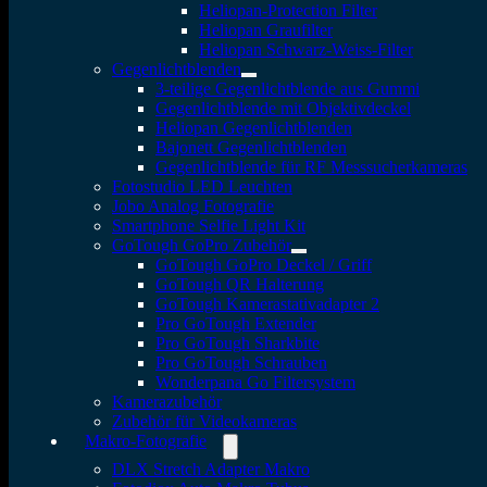
Heliopan-Protection Filter
Heliopan Graufilter
Heliopan Schwarz-Weiss-Filter
Gegenlichtblenden
3-teilige Gegenlichtblende aus Gummi
Gegenlichtblende mit Objektivdeckel
Heliopan Gegenlichtblenden
Bajonett Gegenlichtblenden
Gegenlichtblende für RF Messsucherkameras
Fotostudio LED Leuchten
Jobo Analog Fotografie
Smartphone Selfie Light Kit
GoTough GoPro Zubehör
GoTough GoPro Deckel / Griff
GoTough QR Halterung
GoTough Kamerastativadapter 2
Pro GoTough Extender
Pro GoTough Sharkbite
Pro GoTough Schrauben
Wonderpana Go Filtersystem
Kamerazubehör
Zubehör für Videokameras
Makro-Fotografie
DLX Stretch Adapter Makro