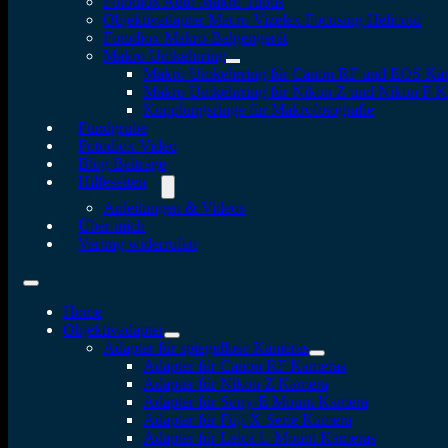
Fotodiox Auto Makro Tubus
Objektivadapter Macro Vizelex Focusing Helicoid
Fotodiox Makro-Balgengerät
Makro Umkehrring
Makro Umkehrring für Canon RF und EOS Ka
Makro Umkehrring für Nikon Z und Nikon F 
Kupplungsringe für Makrofotografie
Fundgrube
Fotodiox Video
Blog Beiträge
Hilfeseiten
Anleitungen & Videos
Über mich
Vertrag widerrufen
Home
Objektivadapter
Adapter für spiegellose Kameras
Adapter für Canon RF Kameras
Adapter für Nikon Z Kamera
Adapter für Sony-E Mount Kamera
Adapter für Fuji X-Serie Kamera
Adapter für Leica L-Mount Kameras