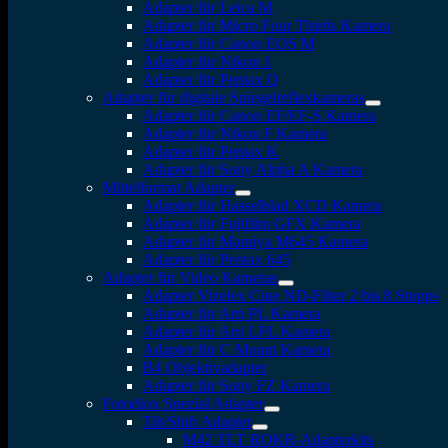
Adapter für Leica M
Adapter für Micro Four Thirds Kamera
Adapter für Canon EOS M
Adapter für Nikon 1
Adapter für Pentax Q
Adapter für digitale Spiegelreflexkameras
Adapter für Canon EF/EF-S Kamera
Adapter für Nikon F Kamera
Adapter für Pentax K
Adapter für Sony Alpha A Kamera
Mittelformat Adapter
Adapter für Hasselblad XCD Kamera
Adapter für Fujifilm GFX Kamera
Adapter für Mamiya M645 Kamera
Adapter für Pentax 645
Adapter für Video Kameras
Adapter Vizelex Cine ND-Filter 2 bis 8 Stopps
Adapter für Arri PL Kamera
Adapter für Arri LPL Kamera
Adapter für C Mount Kamera
B4 Objektivadapter
Adapter für Sony FZ Kamera
Fotodiox Spezial Adapter
Tilt/Shift Adapter
M42 TLT ROKR-Adapterkits