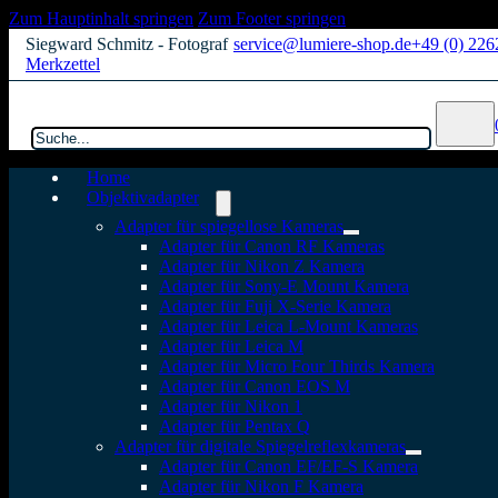
Zum Hauptinhalt springen
Zum Footer springen
Siegward Schmitz - Fotograf
service@lumiere-shop.de
+49 (0) 22
Merkzettel
Suchen
Home
Objektivadapter
Adapter für spiegellose Kameras
Adapter für Canon RF Kameras
Adapter für Nikon Z Kamera
Adapter für Sony-E Mount Kamera
Adapter für Fuji X-Serie Kamera
Adapter für Leica L-Mount Kameras
Adapter für Leica M
Adapter für Micro Four Thirds Kamera
Adapter für Canon EOS M
Adapter für Nikon 1
Adapter für Pentax Q
Adapter für digitale Spiegelreflexkameras
Adapter für Canon EF/EF-S Kamera
Adapter für Nikon F Kamera